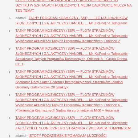
UŻYTKU W SZPITALACH PUBLICZNYCH. MEDIA CAŁKOWICIE MILCZĄ NA
TEN TEMAT
adamd
-
TAJNY PROGRAM KOSMICZNY (SSP) — FLOTA STRAŻNIKÓW
SŁONECZNYCH I GALAKTYCZNY HANDEL. … Mr. KidPool na Telegramie
TAJNY PROGRAM KOSMICZNY (SSP) — FLOTA STRAŻNIKÓW
SŁONECZNYCH I GALAKTYCZNY HANDEL. … Mr. KidPool na Telegramie
-
Wyjaśnienia Aktualizacji Tajnych Programów Kosmicznych, Odcinek 2
TAJNY PROGRAM KOSMICZNY (SSP) — FLOTA STRAŻNIKÓW
SŁONECZNYCH I GALAKTYCZNY HANDEL. … Mr. KidPool na Telegramie
-
Aktualizacje Tajnych Programów Kosmicznych, Odcinek 8 – Grupa Oriona,
Cz. 1
TAJNY PROGRAM KOSMICZNY (SSP) — FLOTA STRAŻNIKÓW
SŁONECZNYCH I GALAKTYCZNY HANDEL. … Mr. KidPool na Telegramie
-
Spotkanie Rady Super-Federacji Intergalaktycznej i Strażników Lokalnej
Gromady Galaktycznej 20 galaktyk
TAJNY PROGRAM KOSMICZNY (SSP) — FLOTA STRAŻNIKÓW
SŁONECZNYCH I GALAKTYCZNY HANDEL. … Mr. KidPool na Telegramie
-
Wyjaśnienia Aktualizacji Tajnych Programów Kosmicznych, Odcinek 6 –
Proklamacja Kosmicznych Sądów na zgromadzeniu MKK – Recenzja
TAJNY PROGRAM KOSMICZNY (SSP) — FLOTA STRAŻNIKÓW
SŁONECZNYCH I GALAKTYCZNY HANDEL. … Mr. KidPool na Telegramie
-
ZAŁOŻYCIELE SŁONECZNEGO STRAŻNIKA Z WILLIAMEM TOMPKINSEM
adamd
-
ISTOTY POZAZIEMSKIE POMAGAJĄ LUDZKOŚCI