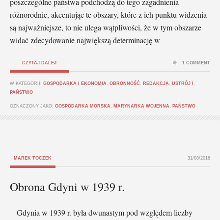
poszczególne państwa podchodzą do tego zagadnienia
różnorodnie, akcentując te obszary, które z ich punktu widzenia
są najważniejsze, to nie ulega wątpliwości, że w tym obszarze
widać zdecydowanie największą determinację w
CZYTAJ DALEJ
1 COMMENT
W KATEGORII:
GOSPODARKA I EKONOMIA
,
OBRONNOŚĆ
,
REDAKCJA
,
USTRÓJ I
PAŃSTWO
OZNACZONY JAKO:
GOSPODARKA MORSKA
,
MARYNARKA WOJENNA
,
PAŃSTWO
MAREK TOCZEK
31/08/2016
Obrona Gdyni w 1939 r.
Gdynia w 1939 r. była dwunastym pod względem liczby