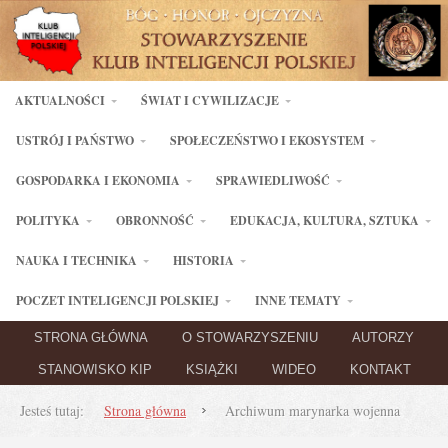
AKTUALNOŚCI
ŚWIAT I CYWILIZACJE
USTRÓJ I PAŃSTWO
SPOŁECZEŃSTWO I EKOSYSTEM
GOSPODARKA I EKONOMIA
SPRAWIEDLIWOŚĆ
POLITYKA
OBRONNOŚĆ
EDUKACJA, KULTURA, SZTUKA
NAUKA I TECHNIKA
HISTORIA
POCZET INTELIGENCJI POLSKIEJ
INNE TEMATY
STRONA GŁÓWNA
O STOWARZYSZENIU
AUTORZY
STANOWISKO KIP
KSIĄŻKI
WIDEO
KONTAKT
Jesteś tutaj:
Strona główna
Archiwum marynarka wojenna