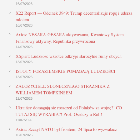
16/07/2026
X22 Report — Odcinek 3949: Trump decentralizuje ropę i uderza
młotem
16/07/2026
Axios: NESARA-GESARA aktywowana, Kwantowy System
Finansowy aktywny, Republika przywrócona
14/07/2026
XSpirit: Ludzkość wkrótce odkryje starożytne ruiny obcych
13/07/2026
ISTOTY POZAZIEMSKIE POMAGAJĄ LUDZKOŚCI
13/07/2026
ZAŁOŻYCIELE SŁONECZNEGO STRAŻNIKA Z
WILLIAMEM TOMPKINSEM
12/07/2026
Ukraińcy domagają się roszczeń od Polaków za wojnę?! CO
TUTAJ SIĘ WYRABIA?! Prof. Osadczy u Roli!
11/07/2026
Axios: Szczyt NATO był frontem, 24 lipca to wyzwalacz
10/07/2026