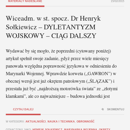
MATERIAŁY NADESŁANE
15/02/2015
Wiceadm. w st. spocz. Dr Henryk
Sołkiewicz – DYLETANTYZM
WOJSKOWY – CIĄG DALSZY
Wydawać by się mogło, że poprzedni (cytowany poniżej)
artykuł spełnił swoje zadanie, gdyż przez wiele miesięcy
panowała względna poprawność językowa w odniesieniu do
Marynarki Wojennej. Wprawdzie korweta („GAWRON”) w
obecnej wersji jest już okrętem patrolowym („ŚLĄZAK”) i
przestała już być „najdroższą motorówka świata” ze „złotymi
klamkami”, ale co najważniejsze – budowa jednostki jest
CZYTAJ DALEJ
SKOMENTUJ
W KATEGORII:
AKTUALNOŚCI
,
NAUKA I TECHNIKA
,
OBRONNOŚĆ
OZNACZONY JAKO:
HENRYK SOŁKIEWICZ
,
MARYNARKA WOJENNA
,
OKRĘTY