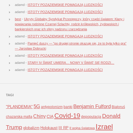
adamd
-
ISTOTY POZAZIEMSKIE POMAGAJĄ LUDZKOŚCI
adamd
-
ISTOTY POZAZIEMSKIE POMAGAJĄ LUDZKOŚCI
best
-
Ukryty Globalny Syndykat Przestępczy, który rządzi światem: Klany i
powiązania rodzinne Czarnej Szlachty, rodzin królewskich, żydowskich i
bankierskich oraz ich sfery nadzoru i zarządzania
adamd
-
ISTOTY POZAZIEMSKIE POMAGAJĄ LUDZKOŚCI
adamd
-
Pamięć duszy — “po drugiej stronie okazuje się, że to była tylko gra”
— Jarosław Dobrucki
adamd
-
ISTOTY POZAZIEMSKIE POMAGAJĄ LUDZKOŚCI
adamd
-
STARY IV ŚWIAT UMIERA… NOWY V ŚWIAT SIĘ RODZI…
adamd
-
ISTOTY POZAZIEMSKIE POMAGAJĄ LUDZKOŚCI
TAGI
5G
Benjamin Fulford
"PLANDEMIA"
antypolonizm
banki
Białoruś
Covid-19
Donald
Chiny
CIA
chazarska mafia
depopulacja
Izrael
Trump
globalizm
Holokaust
III RP
II wojna światowa