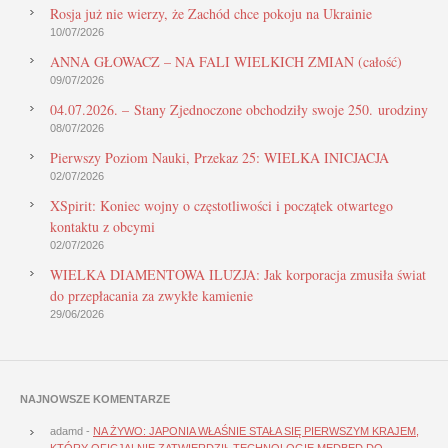
Rosja już nie wierzy, że Zachód chce pokoju na Ukrainie
10/07/2026
ANNA GŁOWACZ – NA FALI WIELKICH ZMIAN (całość)
09/07/2026
04.07.2026. – Stany Zjednoczone obchodziły swoje 250. urodziny
08/07/2026
Pierwszy Poziom Nauki, Przekaz 25: WIELKA INICJACJA
02/07/2026
XSpirit: Koniec wojny o częstotliwości i początek otwartego
kontaktu z obcymi
02/07/2026
WIELKA DIAMENTOWA ILUZJA: Jak korporacja zmusiła świat
do przepłacania za zwykłe kamienie
29/06/2026
NAJNOWSZE KOMENTARZE
adamd
-
NA ŻYWO: JAPONIA WŁAŚNIE STAŁA SIĘ PIERWSZYM KRAJEM,
KTÓRY OFICJALNIE ZATWIERDZIŁ TECHNOLOGIĘ MEDBED DO