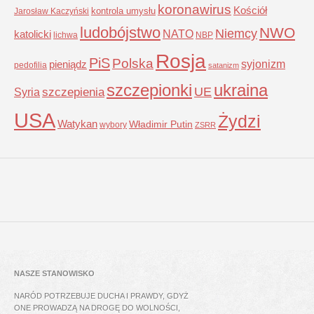
koronawirus
Kościół
kontrola umysłu
Jarosław Kaczyński
ludobójstwo
NWO
Niemcy
NATO
katolicki
lichwa
NBP
Rosja
PiS
Polska
syjonizm
pieniądz
pedofilia
satanizm
szczepionki
ukraina
UE
Syria
szczepienia
USA
Żydzi
Watykan
Władimir Putin
wybory
ZSRR
NASZE STANOWISKO
NARÓD POTRZEBUJE DUCHA I PRAWDY, GDYŻ
ONE PROWADZĄ NA DROGĘ DO WOLNOŚCI,