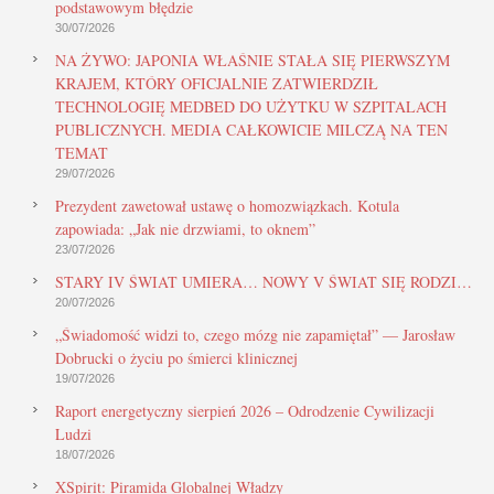
podstawowym błędzie
30/07/2026
NA ŻYWO: JAPONIA WŁAŚNIE STAŁA SIĘ PIERWSZYM
KRAJEM, KTÓRY OFICJALNIE ZATWIERDZIŁ
TECHNOLOGIĘ MEDBED DO UŻYTKU W SZPITALACH
PUBLICZNYCH. MEDIA CAŁKOWICIE MILCZĄ NA TEN
TEMAT
29/07/2026
Prezydent zawetował ustawę o homozwiązkach. Kotula
zapowiada: „Jak nie drzwiami, to oknem”
23/07/2026
STARY IV ŚWIAT UMIERA… NOWY V ŚWIAT SIĘ RODZI…
20/07/2026
„Świadomość widzi to, czego mózg nie zapamiętał” — Jarosław
Dobrucki o życiu po śmierci klinicznej
19/07/2026
Raport energetyczny sierpień 2026 – Odrodzenie Cywilizacji
Ludzi
18/07/2026
XSpirit: Piramida Globalnej Władzy