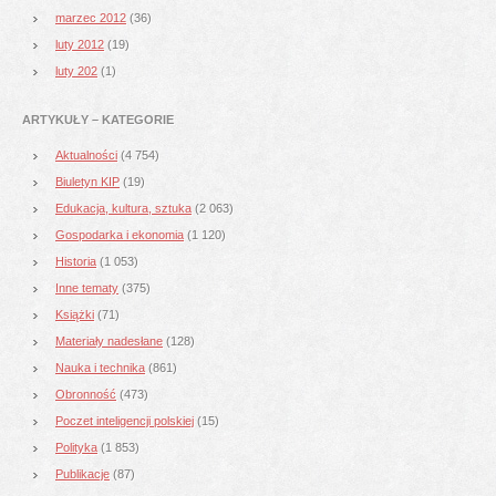
marzec 2012
(36)
luty 2012
(19)
luty 202
(1)
ARTYKUŁY – KATEGORIE
Aktualności
(4 754)
Biuletyn KIP
(19)
Edukacja, kultura, sztuka
(2 063)
Gospodarka i ekonomia
(1 120)
Historia
(1 053)
Inne tematy
(375)
Książki
(71)
Materiały nadesłane
(128)
Nauka i technika
(861)
Obronność
(473)
Poczet inteligencji polskiej
(15)
Polityka
(1 853)
Publikacje
(87)