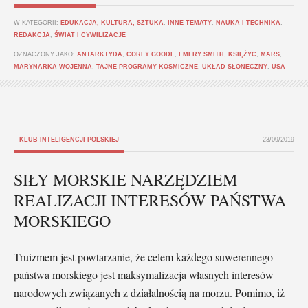
W KATEGORII:
EDUKACJA, KULTURA, SZTUKA
,
INNE TEMATY
,
NAUKA I TECHNIKA
,
REDAKCJA
,
ŚWIAT I CYWILIZACJE
OZNACZONY JAKO:
ANTARKTYDA
,
COREY GOODE
,
EMERY SMITH
,
KSIĘŻYC
,
MARS
,
MARYNARKA WOJENNA
,
TAJNE PROGRAMY KOSMICZNE
,
UKŁAD SŁONECZNY
,
USA
KLUB INTELIGENCJI POLSKIEJ
23/09/2019
SIŁY MORSKIE NARZĘDZIEM
REALIZACJI INTERESÓW PAŃSTWA
MORSKIEGO
Truizmem jest powtarzanie, że celem każdego suwerennego
państwa morskiego jest maksymalizacja własnych interesów
narodowych związanych z działalnością na morzu. Pomimo, iż