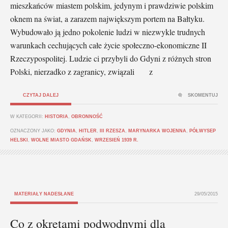
mieszkańców miastem polskim, jedynym i prawdziwie polskim
oknem na świat, a zarazem największym portem na Bałtyku.
Wybudowało ją jedno pokolenie ludzi w niezwykle trudnych
warunkach cechujących całe życie społeczno-ekonomiczne II
Rzeczypospolitej. Ludzie ci przybyli do Gdyni z różnych stron
Polski, nierzadko z zagranicy, związali z
CZYTAJ DALEJ
SKOMENTUJ
W KATEGORII:
HISTORIA
,
OBRONNOŚĆ
OZNACZONY JAKO:
GDYNIA
,
HITLER
,
III RZESZA
,
MARYNARKA WOJENNA
,
PÓŁWYSEP
HELSKI
,
WOLNE MIASTO GDAŃSK
,
WRZESIEŃ 1939 R.
MATERIAŁY NADESŁANE
29/05/2015
Co z okrętami podwodnymi dla