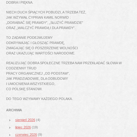
DOBRA I PIĘKNA.
NIECH DUCH ŚPIĄCYCH POBUDZI, A TRZEBA TEŻ,
JAK WZYWAŁ CYPRIAN KAMIL NORWID :
„DORABIAĆ SIĘ PRAWDY”, „SŁUŻYĆ PRAWDZIE”
ORAZ „WALCZYĆ PRAWDĄ I DLA PRAWDY”.
TO ZADANIE PODEJMUJEMY
ODKRYWAJĄC I GŁOSZĄC PRAWDĘ,
ZMAGAJĄC SIĘ O POSZERZENIE WOLNOŚCI
ORAZ UKAZUJĄC WARTOŚCI NARODOWE.
REALIZUJĄC DOBRA SPOŁECZNE TRZEBA NAM PRZEKŁADAĆ SŁOWA W
CODZIENNY TRUD
PRACY ORGANICZNEJ „OD PODSTAW”,
JAK PRADZIADOWIE, DLA ODBUDOWY
I UMOCNIENIA WSZYSTKIEGO,
CO POLSKĘ STANOWI.
DO TEGO WZYWAMY KAŻDEGO POLAKA.
ARCHIWA
sierpień 2026
(4)
lipiec 2026
(19)
czerwiec 2026
(9)