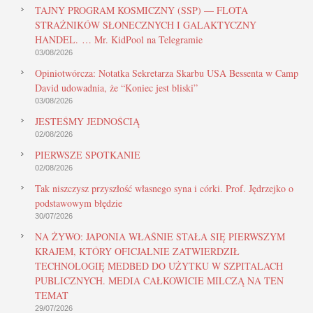
TAJNY PROGRAM KOSMICZNY (SSP) — FLOTA
STRAŻNIKÓW SŁONECZNYCH I GALAKTYCZNY
HANDEL. … Mr. KidPool na Telegramie
03/08/2026
Opiniotwórcza: Notatka Sekretarza Skarbu USA Bessenta w Camp
David udowadnia, że “Koniec jest bliski”
03/08/2026
JESTEŚMY JEDNOŚCIĄ
02/08/2026
PIERWSZE SPOTKANIE
02/08/2026
Tak niszczysz przyszłość własnego syna i córki. Prof. Jędrzejko o
podstawowym błędzie
30/07/2026
NA ŻYWO: JAPONIA WŁAŚNIE STAŁA SIĘ PIERWSZYM
KRAJEM, KTÓRY OFICJALNIE ZATWIERDZIŁ
TECHNOLOGIĘ MEDBED DO UŻYTKU W SZPITALACH
PUBLICZNYCH. MEDIA CAŁKOWICIE MILCZĄ NA TEN
TEMAT
29/07/2026