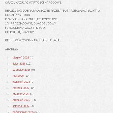
ORAZ UKAZUJĄC WARTOŚCI NARODOWE.
REALIZUJĄC DOBRA SPOŁECZNE TRZEBA NAM PRZEKŁADAĆ SŁOWA W
CODZIENNY TRUD
PRACY ORGANICZNEJ „OD PODSTAW”,
JAK PRADZIADOWIE, DLA ODBUDOWY
I UMOCNIENIA WSZYSTKIEGO,
CO POLSKĘ STANOWI.
DO TEGO WZYWAMY KAŻDEGO POLAKA.
ARCHIWA
sierpień 2026
(4)
lipiec 2026
(19)
czerwiec 2026
(9)
maj 2026
(10)
kwiecień 2026
(9)
marzec 2026
(10)
styczeń 2026
(1)
grudzień 2025
(24)
listopad 2025
(68)
październik 2025
(63)