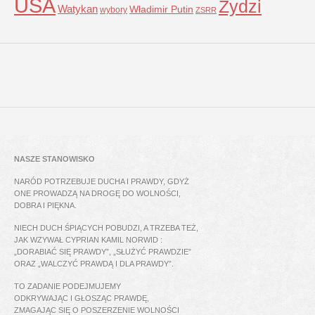
USA
Żydzi
Watykan
Władimir Putin
wybory
ZSRR
NASZE STANOWISKO
NARÓD POTRZEBUJE DUCHA I PRAWDY, GDYŻ
ONE PROWADZĄ NA DROGĘ DO WOLNOŚCI,
DOBRA I PIĘKNA.
NIECH DUCH ŚPIĄCYCH POBUDZI, A TRZEBA TEŻ,
JAK WZYWAŁ CYPRIAN KAMIL NORWID :
„DORABIAĆ SIĘ PRAWDY”, „SŁUŻYĆ PRAWDZIE”
ORAZ „WALCZYĆ PRAWDĄ I DLA PRAWDY”.
TO ZADANIE PODEJMUJEMY
ODKRYWAJĄC I GŁOSZĄC PRAWDĘ,
ZMAGAJĄC SIĘ O POSZERZENIE WOLNOŚCI