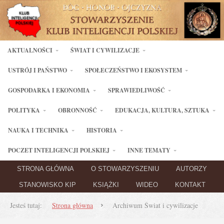
AKTUALNOŚCI
ŚWIAT I CYWILIZACJE
USTRÓJ I PAŃSTWO
SPOŁECZEŃSTWO I EKOSYSTEM
GOSPODARKA I EKONOMIA
SPRAWIEDLIWOŚĆ
POLITYKA
OBRONNOŚĆ
EDUKACJA, KULTURA, SZTUKA
NAUKA I TECHNIKA
HISTORIA
POCZET INTELIGENCJI POLSKIEJ
INNE TEMATY
STRONA GŁÓWNA
O STOWARZYSZENIU
AUTORZY
STANOWISKO KIP
KSIĄŻKI
WIDEO
KONTAKT
Jesteś tutaj:
Strona główna
Archiwum Świat i cywilizacje