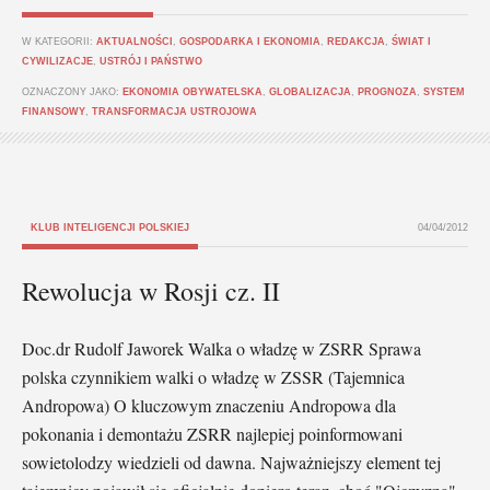
W KATEGORII:
AKTUALNOŚCI
,
GOSPODARKA I EKONOMIA
,
REDAKCJA
,
ŚWIAT I
CYWILIZACJE
,
USTRÓJ I PAŃSTWO
OZNACZONY JAKO:
EKONOMIA OBYWATELSKA
,
GLOBALIZACJA
,
PROGNOZA
,
SYSTEM
FINANSOWY
,
TRANSFORMACJA USTROJOWA
KLUB INTELIGENCJI POLSKIEJ
04/04/2012
Rewolucja w Rosji cz. II
Doc.dr Rudolf Jaworek Walka o władzę w ZSRR Sprawa
polska czynnikiem walki o władzę w ZSSR (Tajemnica
Andropowa) O kluczowym znaczeniu Andropowa dla
pokonania i demontażu ZSRR najlepiej poinformowani
sowietolodzy wiedzieli od dawna. Najważniejszy element tej