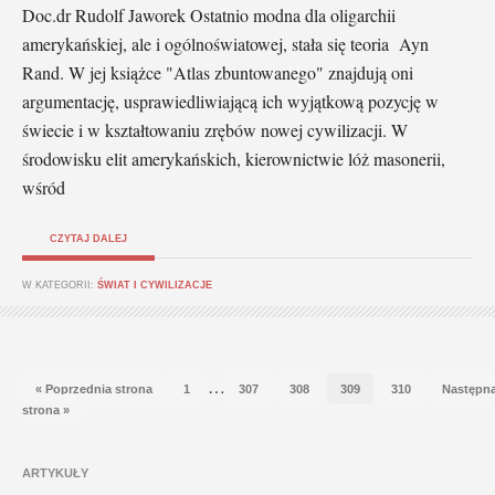
Doc.dr Rudolf Jaworek Ostatnio modna dla oligarchii
amerykańskiej, ale i ogólnoświatowej, stała się teoria Ayn
Rand. W jej książce "Atlas zbuntowanego" znajdują oni
argumentację, usprawiedliwiającą ich wyjątkową pozycję w
świecie i w kształtowaniu zrębów nowej cywilizacji. W
środowisku elit amerykańskich, kierownictwie lóż masonerii,
wśród
CZYTAJ DALEJ
W KATEGORII:
ŚWIAT I CYWILIZACJE
…
« Poprzednia strona
1
307
308
309
310
Następn
strona »
ARTYKUŁY