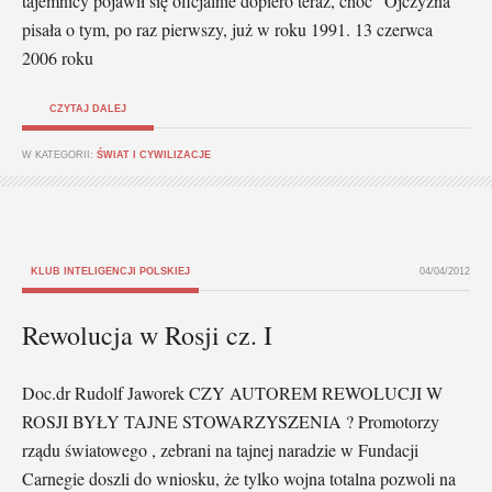
tajemnicy pojawił się oficjalnie dopiero teraz, choć "Ojczyzna"
pisała o tym, po raz pierwszy, już w roku 1991. 13 czerwca
2006 roku
CZYTAJ DALEJ
W KATEGORII:
ŚWIAT I CYWILIZACJE
KLUB INTELIGENCJI POLSKIEJ
04/04/2012
Rewolucja w Rosji cz. I
Doc.dr Rudolf Jaworek CZY AUTOREM REWOLUCJI W
ROSJI BYŁY TAJNE STOWARZYSZENIA ? Promotorzy
rządu światowego , zebrani na tajnej naradzie w Fundacji
Carnegie doszli do wniosku, że tylko wojna totalna pozwoli na