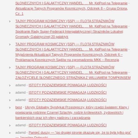
SŁONECZNYCH I GALAKTYCZNY HANDEL. … Mr. KidPool na Telegramie
-
Aktualizacje Tajnych Programów Kosmicznych, Odcinek 8 – Grupa Oriona,
Cz. 1
TAJNY PROGRAM KOSMICZNY (SSP) — FLOTA STRAŻNIKÓW
SŁONECZNYCH I GALAKTYCZNY HANDEL. … Mr. KidPool na Telegramie
-
Spotkanie Rady Super-Federacji Intergalaktycznej i Strażników Lokalnej
Gromady Galaktycznej 20 galaktyk
TAJNY PROGRAM KOSMICZNY (SSP) — FLOTA STRAŻNIKÓW
SŁONECZNYCH I GALAKTYCZNY HANDEL. … Mr. KidPool na Telegramie
-
Wyjaśnienia Aktualizacji Tajnych Programów Kosmicznych, Odcinek 6 –
Proklamacja Kosmicznych Sądów na zgromadzeniu MKK – Recenzja
TAJNY PROGRAM KOSMICZNY (SSP) — FLOTA STRAŻNIKÓW
SŁONECZNYCH I GALAKTYCZNY HANDEL. … Mr. KidPool na Telegramie
-
ZAŁOŻYCIELE SŁONECZNEGO STRAŻNIKA Z WILLIAMEM TOMPKINSEM
adamd
-
ISTOTY POZAZIEMSKIE POMAGAJĄ LUDZKOŚCI
adamd
-
ISTOTY POZAZIEMSKIE POMAGAJĄ LUDZKOŚCI
adamd
-
ISTOTY POZAZIEMSKIE POMAGAJĄ LUDZKOŚCI
best
-
Ukryty Globalny Syndykat Przestępczy, który rządzi światem: Klany i
powiązania rodzinne Czarnej Szlachty, rodzin królewskich, żydowskich i
bankierskich oraz ich sfery nadzoru i zarządzania
adamd
-
ISTOTY POZAZIEMSKIE POMAGAJĄ LUDZKOŚCI
adamd
-
Pamięć duszy — “po drugiej stronie okazuje się, że to była tylko gra”
— Jarosław Dobrucki