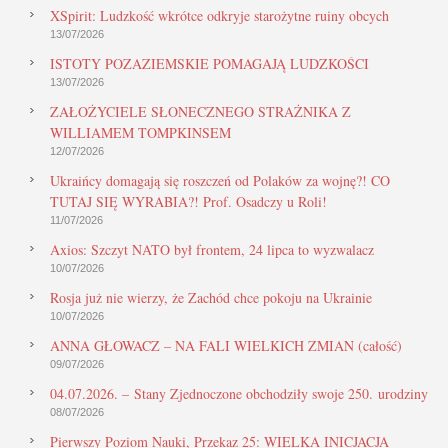
XSpirit: Ludzkość wkrótce odkryje starożytne ruiny obcych
13/07/2026
ISTOTY POZAZIEMSKIE POMAGAJĄ LUDZKOŚCI
13/07/2026
ZAŁOŻYCIELE SŁONECZNEGO STRAŻNIKA Z
WILLIAMEM TOMPKINSEM
12/07/2026
Ukraińcy domagają się roszczeń od Polaków za wojnę?! CO
TUTAJ SIĘ WYRABIA?! Prof. Osadczy u Roli!
11/07/2026
Axios: Szczyt NATO był frontem, 24 lipca to wyzwalacz
10/07/2026
Rosja już nie wierzy, że Zachód chce pokoju na Ukrainie
10/07/2026
ANNA GŁOWACZ – NA FALI WIELKICH ZMIAN (całość)
09/07/2026
04.07.2026. – Stany Zjednoczone obchodziły swoje 250. urodziny
08/07/2026
Pierwszy Poziom Nauki, Przekaz 25: WIELKA INICJACJA