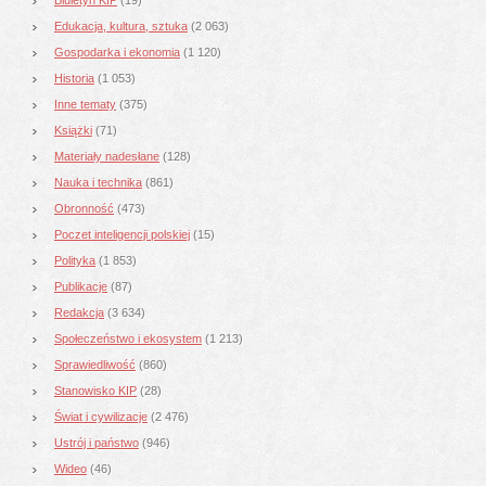
Edukacja, kultura, sztuka
(2 063)
Gospodarka i ekonomia
(1 120)
Historia
(1 053)
Inne tematy
(375)
Książki
(71)
Materiały nadesłane
(128)
Nauka i technika
(861)
Obronność
(473)
Poczet inteligencji polskiej
(15)
Polityka
(1 853)
Publikacje
(87)
Redakcja
(3 634)
Społeczeństwo i ekosystem
(1 213)
Sprawiedliwość
(860)
Stanowisko KIP
(28)
Świat i cywilizacje
(2 476)
Ustrój i państwo
(946)
Wideo
(46)