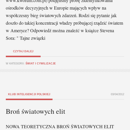
www.kworum.com.pl) podjęliśmy próbę zidentyfikowania
ośrodków decyzyjnych w Europie mających wpływ na
współczesny bieg światowych zdarzeń. Rodzi się pytanie jak
doszło do takiej koncentracji władzy próbującej rządzić światem
w Ameryce? Odpowiedź można znaleźć w książce Stevena
Sora: " Tajne związki
CZYTAJ DALEJ
W KATEGORII:
ŚWIAT I CYWILIZACJE
KLUB INTELIGENCJI POLSKIEJ
03/04/2012
Broń światowych elit
NOWA TEORETYCZNA BROŃ ŚWIATOWYCH ELIT