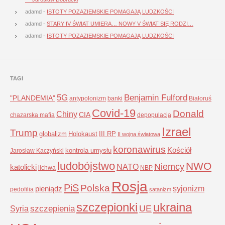
adamd
-
ISTOTY POZAZIEMSKIE POMAGAJĄ LUDZKOŚCI
adamd
-
STARY IV ŚWIAT UMIERA… NOWY V ŚWIAT SIĘ RODZI…
adamd
-
ISTOTY POZAZIEMSKIE POMAGAJĄ LUDZKOŚCI
TAGI
5G
Benjamin Fulford
"PLANDEMIA"
antypolonizm
banki
Białoruś
Covid-19
Donald
Chiny
CIA
chazarska mafia
depopulacja
Izrael
Trump
globalizm
Holokaust
III RP
II wojna światowa
koronawirus
Kościół
kontrola umysłu
Jarosław Kaczyński
ludobójstwo
NWO
Niemcy
NATO
katolicki
lichwa
NBP
Rosja
PiS
Polska
syjonizm
pieniądz
pedofilia
satanizm
szczepionki
ukraina
UE
Syria
szczepienia