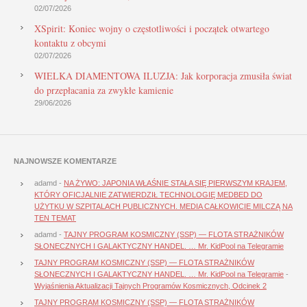
02/07/2026
XSpirit: Koniec wojny o częstotliwości i początek otwartego
kontaktu z obcymi
02/07/2026
WIELKA DIAMENTOWA ILUZJA: Jak korporacja zmusiła świat
do przepłacania za zwykłe kamienie
29/06/2026
NAJNOWSZE KOMENTARZE
adamd
-
NA ŻYWO: JAPONIA WŁAŚNIE STAŁA SIĘ PIERWSZYM KRAJEM,
KTÓRY OFICJALNIE ZATWIERDZIŁ TECHNOLOGIĘ MEDBED DO
UŻYTKU W SZPITALACH PUBLICZNYCH. MEDIA CAŁKOWICIE MILCZĄ NA
TEN TEMAT
adamd
-
TAJNY PROGRAM KOSMICZNY (SSP) — FLOTA STRAŻNIKÓW
SŁONECZNYCH I GALAKTYCZNY HANDEL. … Mr. KidPool na Telegramie
TAJNY PROGRAM KOSMICZNY (SSP) — FLOTA STRAŻNIKÓW
SŁONECZNYCH I GALAKTYCZNY HANDEL. … Mr. KidPool na Telegramie
-
Wyjaśnienia Aktualizacji Tajnych Programów Kosmicznych, Odcinek 2
TAJNY PROGRAM KOSMICZNY (SSP) — FLOTA STRAŻNIKÓW