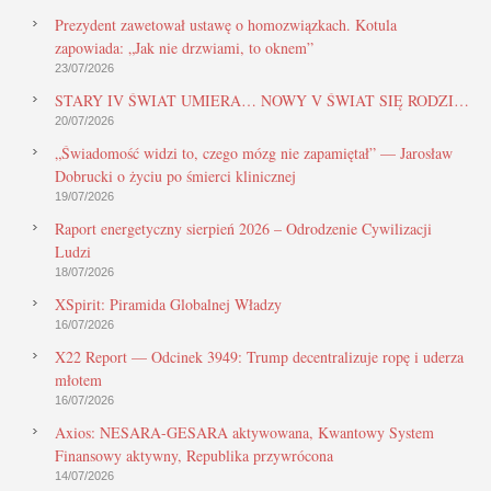
Prezydent zawetował ustawę o homozwiązkach. Kotula
zapowiada: „Jak nie drzwiami, to oknem”
23/07/2026
STARY IV ŚWIAT UMIERA… NOWY V ŚWIAT SIĘ RODZI…
20/07/2026
„Świadomość widzi to, czego mózg nie zapamiętał” — Jarosław
Dobrucki o życiu po śmierci klinicznej
19/07/2026
Raport energetyczny sierpień 2026 – Odrodzenie Cywilizacji
Ludzi
18/07/2026
XSpirit: Piramida Globalnej Władzy
16/07/2026
X22 Report — Odcinek 3949: Trump decentralizuje ropę i uderza
młotem
16/07/2026
Axios: NESARA-GESARA aktywowana, Kwantowy System
Finansowy aktywny, Republika przywrócona
14/07/2026