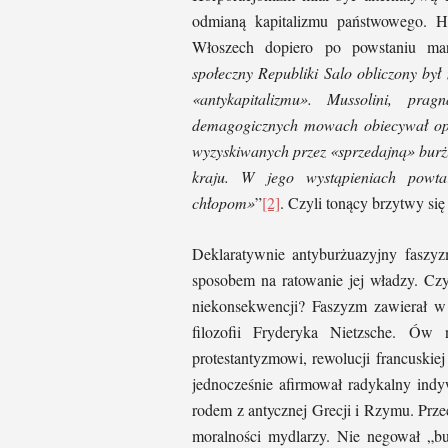
odmianą kapitalizmu państwowego. Ha
Włoszech dopiero po powstaniu mar
społeczny Republiki Salo obliczony był
«antykapitalizmu». Mussolini, p
demagogicznych mowach obiecywał opr
wyzyskiwanych przez «sprzedajną» burżua
kraju. W jego wystąpieniach powta
chłopom»
”
[2]
. Czyli tonący brzytwy s
Deklaratywnie antyburżuazyjny faszyzm
sposobem na ratowanie jej władzy. Czy
niekonsekwencji? Faszyzm zawierał w
filozofii Fryderyka Nietzsche. Ów n
protestantyzmowi, rewolucji francuskiej
jednocześnie afirmował radykalny indy
rodem z antycznej Grecji i Rzymu. Przec
moralności mydlarzy. Nie negował „burż