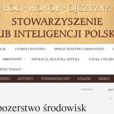
ACJE
USTRÓJ I PAŃSTWO
SPOŁECZEŃSTWO I EKOSYSTEM
OBRONNOŚĆ
EDUKACJA, KULTURA, SZTUKA
NAUKA I TECHN
INNE TEMATY
ZENIU
AUTORZY
STANOWISKO KIP
KSIĄŻKI
WIDEO
27/05/2019
ART
pozerstwo środowisk