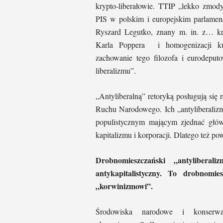
krypto-liberałowie. TTIP „lekko zmo
PIS w polskim i europejskim parlame
Ryszard Legutko, znany m. in. z… kr
Karla Poppera i homogenizacji kul
zachowanie tego filozofa i eurodeput
liberalizmu”.
„Antyliberalną” retoryką posługują się
Ruchu Narodowego. Ich „antyliberalizm
populistycznym mającym zjednać głów
kapitalizmu i korporacji. Dlatego też 
Drobnomieszczański „antyliberal
antykapitalistyczny. To drobnomi
„korwinizmowi”.
Środowiska narodowe i konserwat