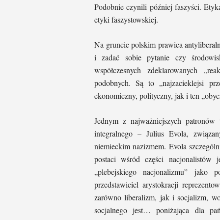
Podobnie czynili później faszyści. Ety
etyki faszystowskiej.
Na gruncie polskim prawica antyliberalna
i zadać sobie pytanie czy środowisk
współczesnych zdeklarowanych „rea
podobnych. Są to „najzacieklejsi prz
ekonomiczny, polityczny, jak i ten „oby
Jednym z najważniejszych patronów tej
integralnego – Julius Evola, związ
niemieckim nazizmem. Evola szczególni
postaci wśród części nacjonalistów 
„plebejskiego nacjonalizmu” jako 
przedstawiciel arystokracji reprezent
zarówno liberalizm, jak i socjalizm, 
socjalnego jest… poniżająca dla p