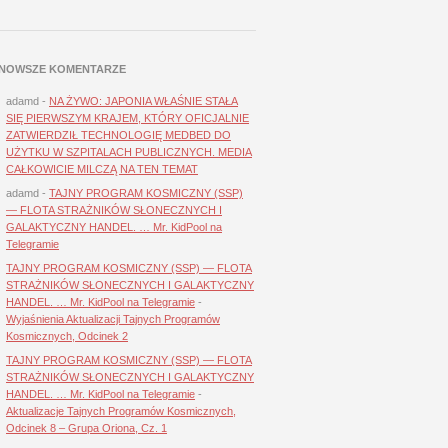
NOWSZE KOMENTARZE
adamd
-
NA ŻYWO: JAPONIA WŁAŚNIE STAŁA
SIĘ PIERWSZYM KRAJEM, KTÓRY OFICJALNIE
ZATWIERDZIŁ TECHNOLOGIĘ MEDBED DO
UŻYTKU W SZPITALACH PUBLICZNYCH. MEDIA
CAŁKOWICIE MILCZĄ NA TEN TEMAT
adamd
-
TAJNY PROGRAM KOSMICZNY (SSP)
— FLOTA STRAŻNIKÓW SŁONECZNYCH I
GALAKTYCZNY HANDEL. … Mr. KidPool na
Telegramie
TAJNY PROGRAM KOSMICZNY (SSP) — FLOTA
STRAŻNIKÓW SŁONECZNYCH I GALAKTYCZNY
HANDEL. … Mr. KidPool na Telegramie
-
Wyjaśnienia Aktualizacji Tajnych Programów
Kosmicznych, Odcinek 2
TAJNY PROGRAM KOSMICZNY (SSP) — FLOTA
STRAŻNIKÓW SŁONECZNYCH I GALAKTYCZNY
HANDEL. … Mr. KidPool na Telegramie
-
Aktualizacje Tajnych Programów Kosmicznych,
Odcinek 8 – Grupa Oriona, Cz. 1