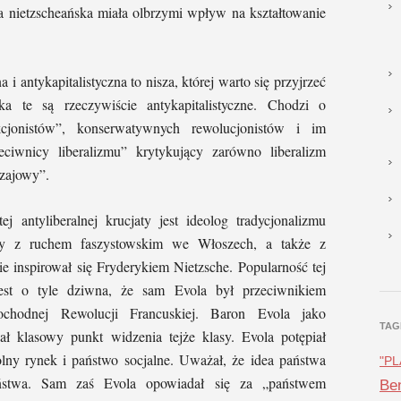
ka nietzscheańska miała olbrzymi wpływ na kształtowanie
 i antykapitalistyczna to nisza, której warto się przyjrzeć
a te są rzeczywiście antykapitalistyczne. Chodzi o
kcjonistów”, konserwatywnych rewolucjonistów i im
eciwnicy liberalizmu” krytykujący zarówno liberalizm
czajowy”.
 antyliberalnej krucjaty jest ideolog tradycjonalizmu
any z ruchem faszystowskim we Włoszech, a także z
e inspirował się Fryderykiem Nietzsche. Popularność tej
jest o tyle dziwna, że sam Evola był przeciwnikiem
pochodnej Rewolucji Francuskiej. Baron Evola jako
TAG
ował klasowy punkt widzenia tejże klasy. Evola potępiał
wolny rynek i państwo socjalne. Uważał, że idea państwa
"P
aństwa. Sam zaś Evola opowiadał się za „państwem
Ben