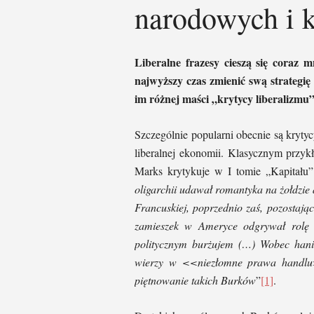
narodowych i 
Liberalne frazesy cieszą się coraz 
najwyższy czas zmienić swą strategi
im różnej maści „krytycy liberalizmu”
Szczególnie popularni obecnie są krytyc
liberalnej ekonomii. Klasycznym przy
Marks krytykuje w I tomie „Kapitału”
oligarchii udawał romantyka na żołdzie
Francuskiej, poprzednio zaś, pozostają
zamieszek w Ameryce odgrywał rolę l
politycznym burżujem (…) Wobec hanie
wierzy w <<niezłomne prawa handlu>
piętnowanie takich Burków
”
[1]
.