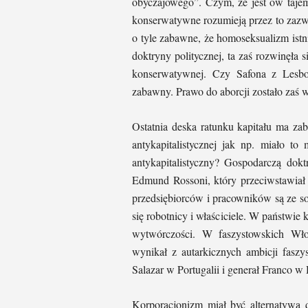
obyczajowego”. Czym, że jest ów taje
konserwatywne rozumieją przez to zazwy
o tyle zabawne, że homoseksualizm istn
doktryny politycznej, ta zaś rozwinęła si
konserwatywnej. Czy Safona z Lesbos
zabawny. Prawo do aborcji zostało zaś
Ostatnia deska ratunku kapitału ma za
antykapitalistycznej jak np. miało t
antykapitalistyczny? Gospodarczą dokt
Edmund Rossoni, który przeciwstawiał 
przedsiębiorców i pracowników są ze s
się robotnicy i właściciele. W państwie
wytwórczości. W faszystowskich Wło
wynikał z autarkicznych ambicji faszy
Salazar w Portugalii i generał Franco w 
Korporacjonizm miał być alternatywą d