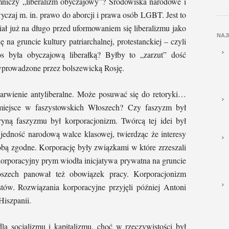
mniczy „liberalizm obyczajowy”? Środowiska narodowe i
czaj m. in. prawo do aborcji i prawa osób LGBT. Jest to
iał już na długo przed uformowaniem się liberalizmu jako
NAJ
ę na gruncie kultury patriarchalnej, protestanckiej – czyli
 była obyczajową liberałką? Byłby to „zarzut” dość
 wprowadzone przez bolszewicką Rosję.
barwienie antyliberalne. Może posuwać się do retoryki…
o miejsce w faszystowskich Włoszech? Czy faszyzm był
ryną faszyzmu był korporacjonizm. Twórcą tej idei był
jedność narodową walce klasowej, twierdząc że interesy
obą zgodne. Korporację były związkami w które zrzeszali
 korporacyjny prym wiodła inicjatywa prywatna na gruncie
szech panował też obowiązek pracy. Korporacjonizm
stów. Rozwiązania korporacyjne przyjęli później Antoni
Hiszpanii.
la socjalizmu i kapitalizmu, choć w rzeczywistości był