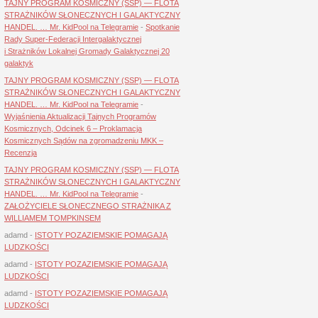
TAJNY PROGRAM KOSMICZNY (SSP) — FLOTA
STRAŻNIKÓW SŁONECZNYCH I GALAKTYCZNY
HANDEL. … Mr. KidPool na Telegramie
-
Spotkanie
Rady Super-Federacji Intergalaktycznej
i Strażników Lokalnej Gromady Galaktycznej 20
galaktyk
TAJNY PROGRAM KOSMICZNY (SSP) — FLOTA
STRAŻNIKÓW SŁONECZNYCH I GALAKTYCZNY
HANDEL. … Mr. KidPool na Telegramie
-
Wyjaśnienia Aktualizacji Tajnych Programów
Kosmicznych, Odcinek 6 – Proklamacja
Kosmicznych Sądów na zgromadzeniu MKK –
Recenzja
TAJNY PROGRAM KOSMICZNY (SSP) — FLOTA
STRAŻNIKÓW SŁONECZNYCH I GALAKTYCZNY
HANDEL. … Mr. KidPool na Telegramie
-
ZAŁOŻYCIELE SŁONECZNEGO STRAŻNIKA Z
WILLIAMEM TOMPKINSEM
adamd
-
ISTOTY POZAZIEMSKIE POMAGAJĄ
LUDZKOŚCI
adamd
-
ISTOTY POZAZIEMSKIE POMAGAJĄ
LUDZKOŚCI
adamd
-
ISTOTY POZAZIEMSKIE POMAGAJĄ
LUDZKOŚCI