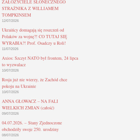
ZAŁOŻYCIELE SŁONECZNEGO
STRAŻNIKA Z WILLIAMEM
TOMPKINSEM
12/07/2026
Ukraińcy domagają się roszczeń od
Polaków za wojnę?! CO TUTAJ SIĘ
WYRABIA?! Prof. Osadczy u Roli!
11/07/2026
Axios: Szczyt NATO był frontem, 24 lipca
to wyzwalacz
10/07/2026
Rosja już nie wierzy, że Zachód chce
pokoju na Ukrainie
10/07/2026
ANNA GŁOWACZ – NA FALI
WIELKICH ZMIAN (całość)
09/07/2026
04.07.2026. – Stany Zjednoczone
obchodziły swoje 250. urodziny
08/07/2026