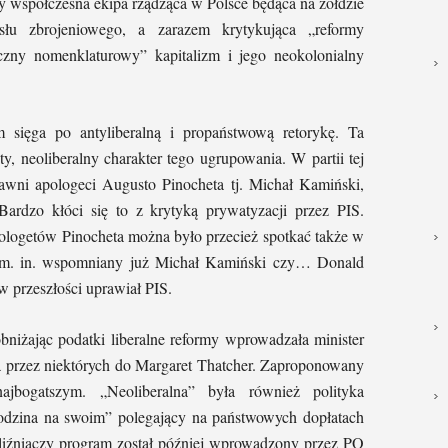
 współczesna ekipa rządząca w Polsce będąca na żołdzie
słu zbrojeniowego, a zarazem krytykująca „reformy
yczny nomenklaturowy” kapitalizm i jego neokolonialny
sięga po antyliberalną i propaństwową retorykę. Ta
ty, neoliberalny charakter tego ugrupowania. W partii tej
 jawni apologeci Augusto Pinocheta tj. Michał Kamiński,
rdzo kłóci się to z krytyką prywatyzacji przez PIS.
pologetów Pinocheta można było przecież spotkać także w
 m. in. wspomniany już Michał Kamiński czy… Donald
w przeszłości uprawiał PIS.
niżając podatki liberalne reformy wprowadzała minister
 przez niektórych do Margaret Thatcher. Zaproponowany
ajbogatszym. „Neoliberalna” była również polityka
odzina na swoim” polegający na państwowych dopłatach
liźniaczy program został później wprowadzony przez PO