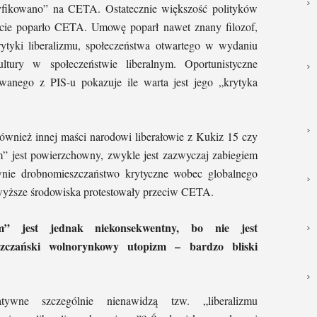
dyfikowano” na CETA. Ostatecznie większość polityków
ncie poparło CETA. Umowę poparł nawet znany filozof,
ytyki liberalizmu, społeczeństwa otwartego w wydaniu
tury w społeczeństwie liberalnym. Oportunistyczne
owanego z PIS-u pokazuje ile warta jest jego „krytyka
 również innej maści narodowi liberałowie z Kukiz 15 czy
” jest powierzchowny, zwykle jest zazwyczaj zabiegiem
nie drobnomieszczaństwo krytyczne wobec globalnego
powyższe środowiska protestowały przeciw CETA.
izm” jest jednak niekonsekwentny, bo nie jest
eszczański wolnorynkowy utopizm – bardzo bliski
ywne szczególnie nienawidzą tzw. „liberalizmu