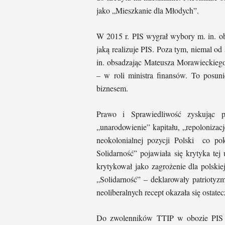
jako „Mieszkanie dla Młodych”.
W 2015 r. PIS wygrał wybory m. in. obi
jaką realizuje PIS. Poza tym, niemal od
in. obsadzając Mateusza Morawieckiego
– w roli ministra finansów. To posun
biznesem.
Prawo i Sprawiedliwość zyskując pop
„unarodowienie” kapitału, „repolonizac
neokolonialnej pozycji Polski co p
Solidarność” pojawiała się krytyka tej
krytykował jako zagrożenie dla polsk
„Solidarność” – deklarowały patriotyz
neoliberalnych recept okazała się osta
Do zwolenników TTIP w obozie PIS d