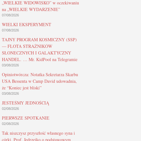
„WIELKIE WIDOWISKO” w oczekiwaniu
na „WIELKIE WYDARZENIE”
07/08/2026
WIELKI EKSPERYMENT
07/08/2026
TAJNY PROGRAM KOSMICZNY (SSP)
— FLOTA STRAŻNIKÓW
SŁONECZNYCH I GALAKTYCZNY
HANDEL. … Mr. KidPool na Telegramie
03/08/2026
Opiniotwórcza: Notatka Sekretarza Skarbu
USA Bessenta w Camp David udowadnia,
że “Koniec jest bliski”
03/08/2026
JESTEŚMY JEDNOŚCIĄ
02/08/2026
PIERWSZE SPOTKANIE
02/08/2026
Tak niszczysz przyszłość własnego syna i
córki. Prof. Jędrzejko o podstawowym