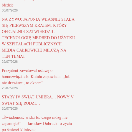
błędzie
30/07/2026
NA ŻYWO: JAPONIA WŁAŚNIE STAŁA
SIĘ PIERWSZYM KRAJEM, KTÓRY
OFICJALNIE ZATWIERDZIŁ
TECHNOLOGIĘ MEDBED DO UŻYTKU
W SZPITALACH PUBLICZNYCH.
MEDIA CAŁKOWICIE MILCZĄ NA
TEN TEMAT
29/07/2026
Prezydent zawetował ustawę o
homozwiązkach. Kotula zapowiada: „Jak
nie drzwiami, to oknem”
23/07/2026
STARY IV ŚWIAT UMIERA… NOWY V
ŚWIAT SIĘ RODZI…
20/07/2026
„Świadomość widzi to, czego mózg nie
zapamiętał” — Jarosław Dobrucki o życiu
po śmierci klinicznej