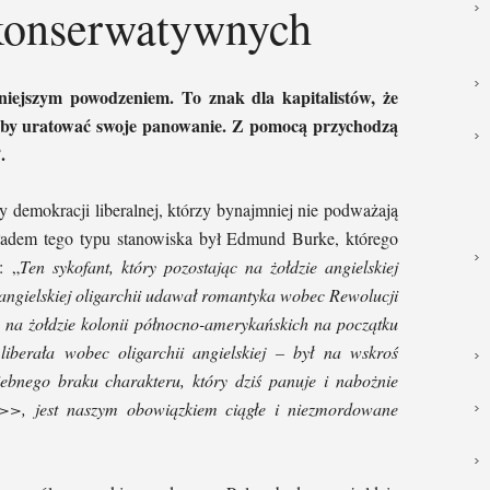
konserwatywnych
mniejszym powodzeniem. To znak dla kapitalistów, że
ę by uratować swoje panowanie. Z pomocą przychodzą
.
y demokracji liberalnej, którzy bynajmniej nie podważają
kładem tego typu stanowiska był Edmund Burke, którego
: „
Ten sykofant, który pozostając na żołdzie angielskiej
 angielskiej oligarchii udawał romantyka wobec Rewolucji
c na żołdzie kolonii północno-amerykańskich na początku
iberała wobec oligarchii angielskiej – był na wskroś
bnego braku charakteru, który dziś panuje i nabożnie
>, jest naszym obowiązkiem ciągłe i niezmordowane