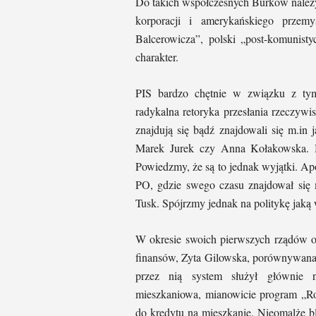
Do takich współczesnych Burków należy
korporacji i amerykańskiego przemy
Balcerowicza”, polski „post-komunist
charakter.
PIS bardzo chętnie w związku z tym 
radykalna retoryka przesłania rzeczywis
znajdują się bądź znajdowali się m.in
Marek Jurek czy Anna Kołakowska. Ba
Powiedzmy, że są to jednak wyjątki. A
PO, gdzie swego czasu znajdował się
Tusk. Spójrzmy jednak na politykę jaką 
W okresie swoich pierwszych rządów ob
finansów, Zyta Gilowska, porównywana
przez nią system służył głównie n
mieszkaniowa, mianowicie program „R
do kredytu na mieszkanie. Nieomalże b