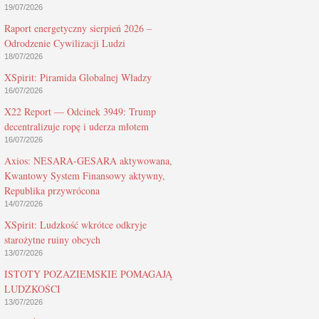
19/07/2026
Raport energetyczny sierpień 2026 –
Odrodzenie Cywilizacji Ludzi
18/07/2026
XSpirit: Piramida Globalnej Władzy
16/07/2026
X22 Report — Odcinek 3949: Trump
decentralizuje ropę i uderza młotem
16/07/2026
Axios: NESARA-GESARA aktywowana,
Kwantowy System Finansowy aktywny,
Republika przywrócona
14/07/2026
XSpirit: Ludzkość wkrótce odkryje
starożytne ruiny obcych
13/07/2026
ISTOTY POZAZIEMSKIE POMAGAJĄ
LUDZKOŚCI
13/07/2026