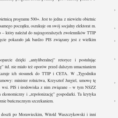
etnicą programu 500+. Jest to jedna z niewielu obietnic
 samego początku, oszukuje on swój socjalny elektorat m.
 – który należał do najzagorzalszych zwolenników TTIP
ięcie pokazało jak bardzo PIS związany jest z wielkim
arcie dzięki „antyliberalnej” retoryce i postulując
ję” itd. nie miało też oporów przed dalszym umacnianiem
okazuje ich stosunek do TTIP i CETA. W „Tygodniku
 umowy: minister rolnictwa, Krzysztof Jurgiel, umowę tę
iej wsi. PIS i środowiska z nim związane – w tym NSZZ
m ekonomiczny i „repolonizację” gospodarki. Ta krytyka
tecznie buńczucznym szczekaniem.
oszli po Morawieckim, Witold Waszczykowski i inni