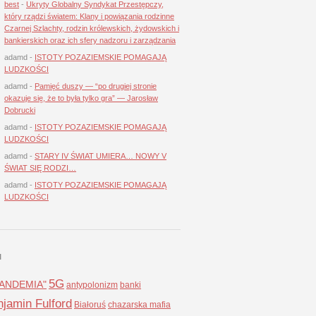
best
-
Ukryty Globalny Syndykat Przestępczy,
który rządzi światem: Klany i powiązania rodzinne
Czarnej Szlachty, rodzin królewskich, żydowskich i
bankierskich oraz ich sfery nadzoru i zarządzania
adamd
-
ISTOTY POZAZIEMSKIE POMAGAJĄ
LUDZKOŚCI
adamd
-
Pamięć duszy — “po drugiej stronie
okazuje się, że to była tylko gra” — Jarosław
Dobrucki
adamd
-
ISTOTY POZAZIEMSKIE POMAGAJĄ
LUDZKOŚCI
adamd
-
STARY IV ŚWIAT UMIERA… NOWY V
ŚWIAT SIĘ RODZI…
adamd
-
ISTOTY POZAZIEMSKIE POMAGAJĄ
LUDZKOŚCI
I
5G
LANDEMIA"
antypolonizm
banki
jamin Fulford
Białoruś
chazarska mafia