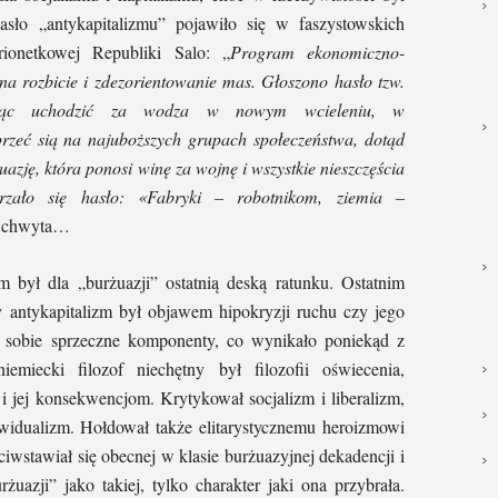
sło „antykapitalizmu” pojawiło się w faszystowskich
ionetkowej Republiki Salo: „
Program ekonomiczno-
 na rozbicie i zdezorientowanie mas. Głoszono hasło tzw.
ragnąc uchodzić za wodza w nowym wcieleniu, w
zeć sią na najuboższych grupach społeczeństwa, dotąd
zję, która ponosi winę za wojnę i wszystkie nieszczęścia
rzało się hasło: «Fabryki – robotnikom, ziemia –
ię chwyta…
 był dla „burżuazji” ostatnią deską ratunku. Ostatnim
 antykapitalizm był objawem hipokryzji ruchu czy jego
 sobie sprzeczne komponenty, co wynikało poniekąd z
iemiecki filozof niechętny był filozofii oświecenia,
 i jej konsekwencjom. Krytykował socjalizm i liberalizm,
widualizm. Hołdował także elitarystycznemu heroizmowi
iwstawiał się obecnej w klasie burżuazyjnej dekadencji i
uazji” jako takiej, tylko charakter jaki ona przybrała.