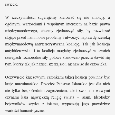
świecie.
W rzeczywistości sugerujemy kierować się nie ambicją, a
ogólnymi wartościami i wspólnym interesem na bazie prawa
międzynarodowego, chcemy zjednoczyć siły, by rozwiązać
stojące przed nami nowe problemy i utworzyć naprawdę szeroką
międzynarodową antyterrorystyczną koalicję. Tak jak koalicja
antyhitlerowska, i ta koalicja mogłaby zjednoczyć w swoich
szeregach różnorodne siły gotowe stanowczo przeciwstawić się
tym, którzy tak jak naziści szerzą zło i nienawiść do człowieka.
Oczywiście kluczowymi członkami takiej koalicji powinny być
kraje muzułmańskie. Przecież Państwo Islamskie jest dla nich
nie tylko bezpośrednim zagrożeniem, ale i swoimi krwawymi
czynami kala największą religię świata – islam. Ideolodzy
bojowników szydzą z islamu, wypaczają jego prawdziwe
wartości humanistyczne.