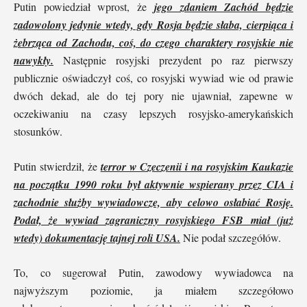
Putin powiedział wprost, że
jego zdaniem Zachód będzie
zadowolony jedynie wtedy, gdy Rosja będzie słaba, cierpiąca i
żebrząca od Zachodu, coś, do czego charaktery rosyjskie nie
nawykły.
Następnie rosyjski prezydent po raz pierwszy
publicznie oświadczył coś, co rosyjski wywiad wie od prawie
dwóch dekad, ale do tej pory nie ujawniał, zapewne w
oczekiwaniu na czasy lepszych rosyjsko-amerykańskich
stosunków.
Putin stwierdził, że
terror w Czeczenii i na rosyjskim Kaukazie
na początku 1990 roku był aktywnie wspierany przez CIA i
zachodnie służby wywiadowcze, aby celowo osłabiać Rosję.
Podał, że wywiad zagraniczny rosyjskiego FSB miał (już
wtedy) dokumentację tajnej roli USA.
Nie podał szczegółów.
To, co sugerował Putin, zawodowy wywiadowca na
najwyższym poziomie, ja miałem szczegółowo