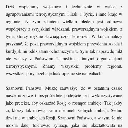
Dziś wspieramy wojskowo i technicznie w walce z
ugrupowaniami terrorystycznymi i Irak, i Syrię, i inne kraje w
regionie. Naszym zdaniem wielkim błędem jest odmowa
współpracy z syryjskimi władzami, praworządnym wojskiem, z
tymi, którzy mężnie stawiają czoła terrorowi. W końcu należy
przyznać, że poza praworządnym wojskiem prezydenta Asada i
kurdyjskimi oddziałami ochotniczymi w Syrii tak naprawdę nikt
nie walczy z Państwem Islamskim i innymi organizacjami
terrorystycznymi. Znamy wszystkie problemy regionu,
wszystkie spory, trzeba jednak opierać się na realiach.
Szanowni Państwo! Muszę zauważyć, że w ostatnim czasie
nasze uczciwe i bezpośrednie podejście jest wykorzystywane
jako pretekst, aby oskarżać Rosję o rosnące ambicje. Tak jakby
ci, którzy tak mówią, sami nie mieli żadnych ambicji. Sedno
tkwi nie w ambicjach Rosji, Szanowni Państwo, a w tym, że nie
można dalej tolerować sytuacji, jaka się ukształtowała na