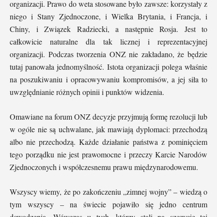
organizacji. Prawo do weta stosowane było zawsze: korzystały z
niego i Stany Zjednoczone, i Wielka Brytania, i Francja, i
Chiny, i Związek Radziecki, a następnie Rosja. Jest to
całkowicie naturalne dla tak licznej i reprezentacyjnej
organizacji. Podczas tworzenia ONZ nie zakładano, że będzie
tutaj panowała jednomyślność. Istota organizacji polega właśnie
na poszukiwaniu i opracowywaniu kompromisów, a jej siła to
uwzględnianie różnych opinii i punktów widzenia.
Omawiane na forum ONZ decyzje przyjmują formę rezolucji lub
w ogóle nie są uchwalane, jak mawiają dyplomaci: przechodzą
albo nie przechodzą. Każde działanie państwa z pominięciem
tego porządku nie jest prawomocne i przeczy Karcie Narodów
Zjednoczonych i współczesnemu prawu międzynarodowemu.
Wszyscy wiemy, że po zakończeniu „zimnej wojny” – wiedzą o
tym wszyscy – na świecie pojawiło się jedno centrum
dowodzenia. Wówczas u tych, którzy stali na szczycie tej