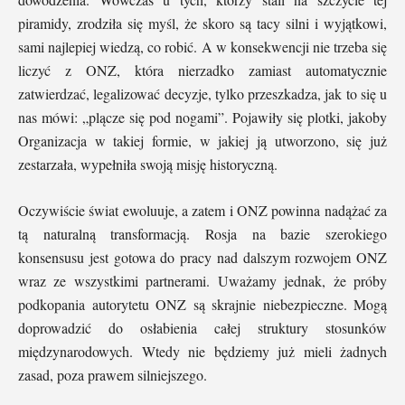
piramidy, zrodziła się myśl, że skoro są tacy silni i wyjątkowi,
sami najlepiej wiedzą, co robić. A w konsekwencji nie trzeba się
liczyć z ONZ, która nierzadko zamiast automatycznie
zatwierdzać, legalizować decyzje, tylko przeszkadza, jak to się u
nas mówi: „plącze się pod nogami”. Pojawiły się plotki, jakoby
Organizacja w takiej formie, w jakiej ją utworzono, się już
zestarzała, wypełniła swoją misję historyczną.
Oczywiście świat ewoluuje, a zatem i ONZ powinna nadążać za
tą naturalną transformacją. Rosja na bazie szerokiego
konsensusu jest gotowa do pracy nad dalszym rozwojem ONZ
wraz ze wszystkimi partnerami. Uważamy jednak, że próby
podkopania autorytetu ONZ są skrajnie niebezpieczne. Mogą
doprowadzić do osłabienia całej struktury stosunków
międzynarodowych. Wtedy nie będziemy już mieli żadnych
zasad, poza prawem silniejszego.