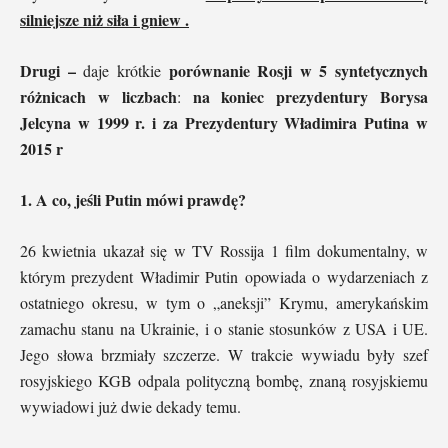
silniejsze niż siła i gniew .
Drugi –
porównanie Rosji w 5 syntetycznych
daje krótkie
różnicach w liczbach
na koniec prezydentury Borysa
:
Jelcyna w 1999 r. i za Prezydentury Władimira Putina w
2015 r
1. A co, jeśli Putin mówi prawdę?
26 kwietnia ukazał się w TV Rossija 1 film dokumentalny, w
którym prezydent Władimir Putin opowiada o wydarzeniach z
ostatniego okresu, w tym o „aneksji” Krymu, amerykańskim
zamachu stanu na Ukrainie, i o stanie stosunków z USA i UE.
Jego słowa brzmiały szczerze. W trakcie wywiadu były szef
rosyjskiego KGB odpala polityczną bombę, znaną rosyjskiemu
wywiadowi już dwie dekady temu.