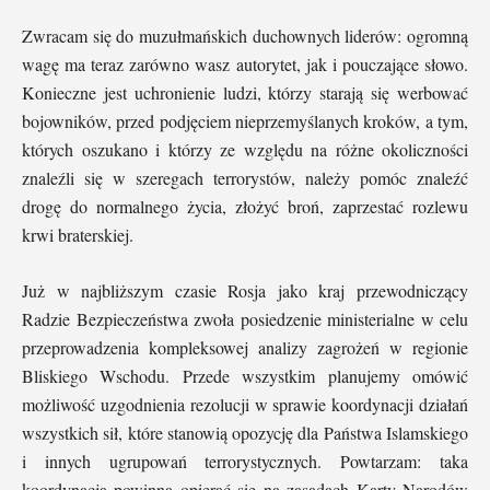
Zwracam się do muzułmańskich duchownych liderów: ogromną
wagę ma teraz zarówno wasz autorytet, jak i pouczające słowo.
Konieczne jest uchronienie ludzi, którzy starają się werbować
bojowników, przed podjęciem nieprzemyślanych kroków, a tym,
których oszukano i którzy ze względu na różne okoliczności
znaleźli się w szeregach terrorystów, należy pomóc znaleźć
drogę do normalnego życia, złożyć broń, zaprzestać rozlewu
krwi braterskiej.
Już w najbliższym czasie Rosja jako kraj przewodniczący
Radzie Bezpieczeństwa zwoła posiedzenie ministerialne w celu
przeprowadzenia kompleksowej analizy zagrożeń w regionie
Bliskiego Wschodu. Przede wszystkim planujemy omówić
możliwość uzgodnienia rezolucji w sprawie koordynacji działań
wszystkich sił, które stanowią opozycję dla Państwa Islamskiego
i innych ugrupowań terrorystycznych. Powtarzam: taka
koordynacja powinna opierać się na zasadach Karty Narodów