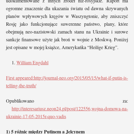
udokumentowane z innych źródeł niż-rosyjskie. Raport ma
ogromne znaczenie dla ukazania światu od dawna skrywanych
planów wpływowych kręgów w Waszyngtonie, aby zniszczyć
Rosję jako funkcjonujące suwerenne państwo, plany, które
obejmują neo-nazistowski zamach stanu na Ukrainie i surowe
sankcje finansowe użyte jak broń w wojnie z Moskwą. Poniżej
jest opisane w mojej książce, Amerykańka “Heilige Krieg”.
William Engdahl
First appeared:
http://journal-neo.org/2015/05/15/what-if-putin-is-
telling-the-truth/
Opublikowano za:
http://interesariusz.neon24.pl/post/122556,wojna-domowa-na-
ukrainie-17-05-2015r-quo-vadis
1) 5 różnic między Putinem a Jelcynem