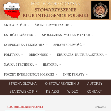
AKTUALNOŚCI
ŚWIAT I CYWILIZACJE
USTRÓJ I PAŃSTWO
SPOŁECZEŃSTWO I EKOSYSTEM
GOSPODARKA I EKONOMIA
SPRAWIEDLIWOŚĆ
POLITYKA
OBRONNOŚĆ
EDUKACJA, KULTURA, SZTUKA
NAUKA I TECHNIKA
HISTORIA
POCZET INTELIGENCJI POLSKIEJ
INNE TEMATY
STRONA GŁÓWNA
O STOWARZYSZENIU
AUTORZY
STANOWISKO KIP
KSIĄŻKI
WIDEO
KONTAKT
KLUB INTELIGENCJI POLSKIEJ
15/12/2015