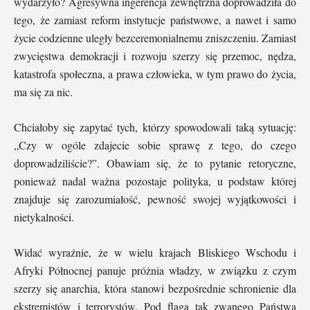
wydarzyło? Agresywna ingerencja zewnętrzna doprowadziła do
tego, że zamiast reform instytucje państwowe, a nawet i samo
życie codzienne uległy bezceremonialnemu zniszczeniu. Zamiast
zwycięstwa demokracji i rozwoju szerzy się przemoc, nędza,
katastrofa społeczna, a prawa człowieka, w tym prawo do życia,
ma się za nic.
Chciałoby się zapytać tych, którzy spowodowali taką sytuację:
„Czy w ogóle zdajecie sobie sprawę z tego, do czego
doprowadziliście?”. Obawiam się, że to pytanie retoryczne,
ponieważ nadal ważna pozostaje polityka, u podstaw której
znajduje się zarozumiałość, pewność swojej wyjątkowości i
nietykalności.
Widać wyraźnie, że w wielu krajach Bliskiego Wschodu i
Afryki Północnej panuje próżnia władzy, w związku z czym
szerzy się anarchia, która stanowi bezpośrednie schronienie dla
ekstremistów i terrorystów. Pod flagą tak zwanego Państwa