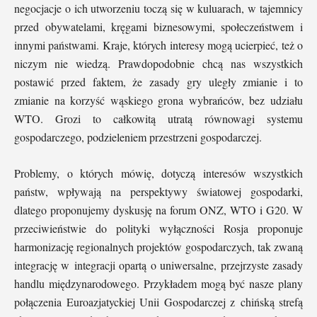
negocjacje o ich utworzeniu toczą się w kuluarach, w tajemnicy
przed obywatelami, kręgami biznesowymi, społeczeństwem i
innymi państwami. Kraje, których interesy mogą ucierpieć, też o
niczym nie wiedzą. Prawdopodobnie chcą nas wszystkich
postawić przed faktem, że zasady gry uległy zmianie i to
zmianie na korzyść wąskiego grona wybrańców, bez udziału
WTO. Grozi to całkowitą utratą równowagi systemu
gospodarczego, podzieleniem przestrzeni gospodarczej.
Problemy, o których mówię, dotyczą interesów wszystkich
państw, wpływają na perspektywy światowej gospodarki,
dlatego proponujemy dyskusję na forum ONZ, WTO i G20. W
przeciwieństwie do polityki wyłączności Rosja proponuje
harmonizację regionalnych projektów gospodarczych, tak zwaną
integrację w integracji opartą o uniwersalne, przejrzyste zasady
handlu międzynarodowego. Przykładem mogą być nasze plany
połączenia Euroazjatyckiej Unii Gospodarczej z chińską strefą