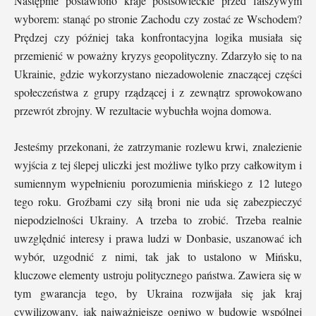
Następnie postawiono kraje postsowieckie przed fałszywym
wyborem: stanąć po stronie Zachodu czy zostać ze Wschodem?
Prędzej czy później taka konfrontacyjna logika musiała się
przemienić w poważny kryzys geopolityczny. Zdarzyło się to na
Ukrainie, gdzie wykorzystano niezadowolenie znaczącej części
społeczeństwa z grupy rządzącej i z zewnątrz sprowokowano
przewrót zbrojny. W rezultacie wybuchła wojna domowa.
Jesteśmy przekonani, że zatrzymanie rozlewu krwi, znalezienie
wyjścia z tej ślepej uliczki jest możliwe tylko przy całkowitym i
sumiennym wypełnieniu porozumienia mińskiego z 12 lutego
tego roku. Groźbami czy siłą broni nie uda się zabezpieczyć
niepodzielności Ukrainy. A trzeba to zrobić. Trzeba realnie
uwzględnić interesy i prawa ludzi w Donbasie, uszanować ich
wybór, uzgodnić z nimi, tak jak to ustalono w Mińsku,
kluczowe elementy ustroju politycznego państwa. Zawiera się w
tym gwarancja tego, by Ukraina rozwijała się jak kraj
cywilizowany, jak najważniejsze ogniwo w budowie wspólnej