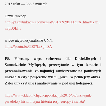
2015 roku — 366,3 miliarda.
Czytaj więcej:
http://pl.sputniknews.com/swiat/20150929/1115336.html#ixzz3
n8pB3EFy
wideo nieprofesjonalizmu CNN:
https://youtu.be/0D87kzSgmSA
PS. Polecamy więc, zwłaszcza dla Dociekliwych i
Samodzielnie Myślących, przeczytanie w tym temacie i
przeanalizowanie, co najmniej zamieszczone na poniższych
linkach teksty i połączenie wielu „puzli” w pełniejszy obraz.
Zalecamy czytanie i analizowanie w podanej kolejności.
https://www.klubinteligencjipolskiej.pl/2015/08/uszkujnik-
paradoksy-historii-tajna-historia-rosji-europy-i-swiata/