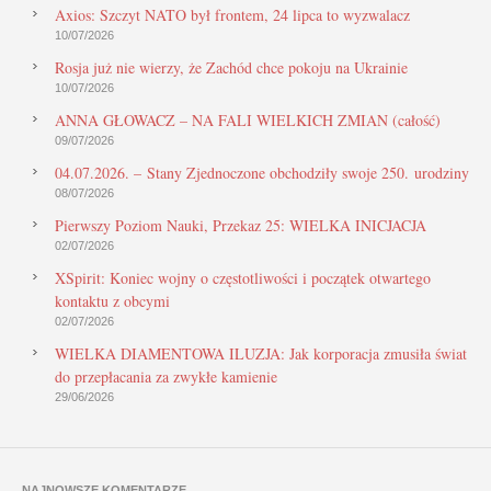
Axios: Szczyt NATO był frontem, 24 lipca to wyzwalacz
10/07/2026
Rosja już nie wierzy, że Zachód chce pokoju na Ukrainie
10/07/2026
ANNA GŁOWACZ – NA FALI WIELKICH ZMIAN (całość)
09/07/2026
04.07.2026. – Stany Zjednoczone obchodziły swoje 250. urodziny
08/07/2026
Pierwszy Poziom Nauki, Przekaz 25: WIELKA INICJACJA
02/07/2026
XSpirit: Koniec wojny o częstotliwości i początek otwartego
kontaktu z obcymi
02/07/2026
WIELKA DIAMENTOWA ILUZJA: Jak korporacja zmusiła świat
do przepłacania za zwykłe kamienie
29/06/2026
NAJNOWSZE KOMENTARZE