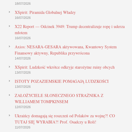
18/07/2026
XSpirit: Piramida Globalnej Władzy
16/07/2026
X22 Report — Odcinek 3949: Trump decentralizuje ropę i uderza
młotem
16/07/2026
Axios: NESARA-GESARA aktywowana, Kwantowy System
Finansowy aktywny, Republika przywrócona
14/07/2026
XSpirit: Ludzkość wkrótce odkryje starożytne ruiny obcych
13/07/2026
ISTOTY POZAZIEMSKIE POMAGAJĄ LUDZKOŚCI
13/07/2026
ZAŁOŻYCIELE SŁONECZNEGO STRAŻNIKA Z
WILLIAMEM TOMPKINSEM
12/07/2026
Ukraińcy domagają się roszczeń od Polaków za wojnę?! CO
TUTAJ SIĘ WYRABIA?! Prof. Osadczy u Roli!
11/07/2026