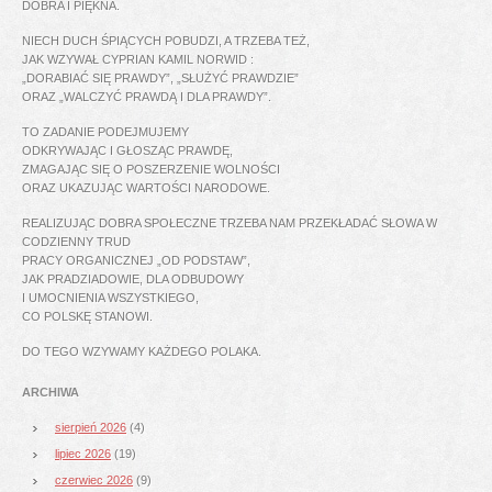
DOBRA I PIĘKNA.
NIECH DUCH ŚPIĄCYCH POBUDZI, A TRZEBA TEŻ,
JAK WZYWAŁ CYPRIAN KAMIL NORWID :
„DORABIAĆ SIĘ PRAWDY”, „SŁUŻYĆ PRAWDZIE”
ORAZ „WALCZYĆ PRAWDĄ I DLA PRAWDY”.
TO ZADANIE PODEJMUJEMY
ODKRYWAJĄC I GŁOSZĄC PRAWDĘ,
ZMAGAJĄC SIĘ O POSZERZENIE WOLNOŚCI
ORAZ UKAZUJĄC WARTOŚCI NARODOWE.
REALIZUJĄC DOBRA SPOŁECZNE TRZEBA NAM PRZEKŁADAĆ SŁOWA W
CODZIENNY TRUD
PRACY ORGANICZNEJ „OD PODSTAW”,
JAK PRADZIADOWIE, DLA ODBUDOWY
I UMOCNIENIA WSZYSTKIEGO,
CO POLSKĘ STANOWI.
DO TEGO WZYWAMY KAŻDEGO POLAKA.
ARCHIWA
sierpień 2026
(4)
lipiec 2026
(19)
czerwiec 2026
(9)