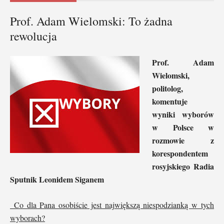
Prof. Adam Wielomski: To żadna
rewolucja
Prof. Adam
Wielomski,
politolog,
komentuje
wyniki wyborów
w Polsce w
rozmowie z
korespondentem
rosyjskiego Radia
Sputnik Leonidem Siganem
Co dla Pana osobiście jest największą niespodzianką w tych
wyborach?