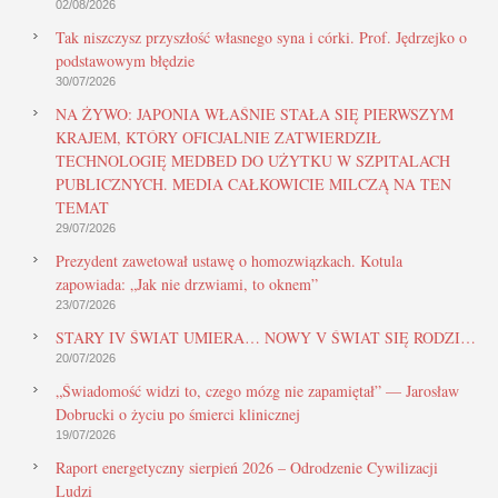
02/08/2026
Tak niszczysz przyszłość własnego syna i córki. Prof. Jędrzejko o
podstawowym błędzie
30/07/2026
NA ŻYWO: JAPONIA WŁAŚNIE STAŁA SIĘ PIERWSZYM
KRAJEM, KTÓRY OFICJALNIE ZATWIERDZIŁ
TECHNOLOGIĘ MEDBED DO UŻYTKU W SZPITALACH
PUBLICZNYCH. MEDIA CAŁKOWICIE MILCZĄ NA TEN
TEMAT
29/07/2026
Prezydent zawetował ustawę o homozwiązkach. Kotula
zapowiada: „Jak nie drzwiami, to oknem”
23/07/2026
STARY IV ŚWIAT UMIERA… NOWY V ŚWIAT SIĘ RODZI…
20/07/2026
„Świadomość widzi to, czego mózg nie zapamiętał” — Jarosław
Dobrucki o życiu po śmierci klinicznej
19/07/2026
Raport energetyczny sierpień 2026 – Odrodzenie Cywilizacji
Ludzi