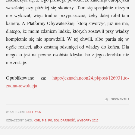
wcześniej czy później się skończy. Tam się specjalnie niczym
nie wykazał, więc trudno przypuszczać, żeby dalej robił tam
karierę. A Platformy Obywatelskiej, którą stworzył, już nie ma,
dlatego, że moim zdaniem ludzie, których zostawił przy władzy
kompletnie się nie sprawdzili. W tej chwili, albo partia się w
ogóle rozleci, albo zostaną odsunięci od władzy do końca. Dla
niego to jest na pewno osobista klęska, bo z jego dorobku nic
nie zostaje.
Opublikowano za:
http://jeznach.neon24.pl/post/126931,to-
zadna-rewolucja
SKOMENTUJ
W KATEGORII:
POLITYKA
OZNACZONY JAKO:
KOR
,
PIS
,
PO
,
SOLIDARNOŚĆ
,
WYBOPRY 2015