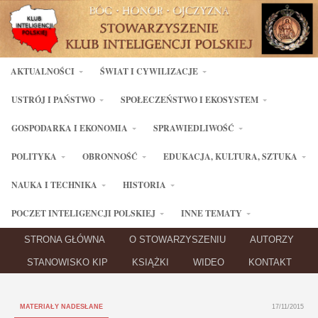
AKTUALNOŚCI
ŚWIAT I CYWILIZACJE
USTRÓJ I PAŃSTWO
SPOŁECZEŃSTWO I EKOSYSTEM
GOSPODARKA I EKONOMIA
SPRAWIEDLIWOŚĆ
POLITYKA
OBRONNOŚĆ
EDUKACJA, KULTURA, SZTUKA
NAUKA I TECHNIKA
HISTORIA
POCZET INTELIGENCJI POLSKIEJ
INNE TEMATY
STRONA GŁÓWNA
O STOWARZYSZENIU
AUTORZY
STANOWISKO KIP
KSIĄŻKI
WIDEO
KONTAKT
MATERIAŁY NADESŁANE
17/11/2015