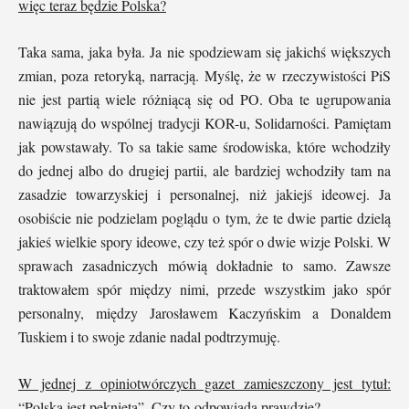
więc teraz będzie Polska?
Taka sama, jaka była. Ja nie spodziewam się jakichś większych
zmian, poza retoryką, narracją. Myślę, że w rzeczywistości PiS
nie jest partią wiele różniącą się od PO. Oba te ugrupowania
nawiązują do wspólnej tradycji KOR-u, Solidarności. Pamiętam
jak powstawały. To sa takie same środowiska, które wchodziły
do jednej albo do drugiej partii, ale bardziej wchodziły tam na
zasadzie towarzyskiej i personalnej, niż jakiejś ideowej. Ja
osobiście nie podzielam poglądu o tym, że te dwie partie dzielą
jakieś wielkie spory ideowe, czy też spór o dwie wizje Polski. W
sprawach zasadniczych mówią dokładnie to samo. Zawsze
traktowałem spór między nimi, przede wszystkim jako spór
personalny, między Jarosławem Kaczyńskim a Donaldem
Tuskiem i to swoje zdanie nadal podtrzymuję.
W jednej z opiniotwórczych gazet zamieszczony jest tytuł:
“Polska jest pęknięta”. Czy to odpowiada prawdzie?