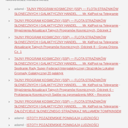
adamd
-
TAJNY PROGRAM KOSMICZNY (SSP) — FLOTA STRAŻNIKÓW
SŁONECZNYCH I GALAKTYCZNY HANDEL. … Mr. KidPool na Telegramie
TAJNY PROGRAM KOSMICZNY (SSP) — FLOTA STRAŻNIKÓW
SŁONECZNYCH I GALAKTYCZNY HANDEL. … Mr. KidPool na Telegramie
-
Wyjaśnienia Aktualizacji Tajnych Programów Kosmicznych, Odcinek 2
TAJNY PROGRAM KOSMICZNY (SSP) — FLOTA STRAŻNIKÓW
SŁONECZNYCH I GALAKTYCZNY HANDEL. … Mr. KidPool na Telegramie
-
Aktualizacje Tajnych Programów Kosmicznych, Odcinek 8 – Grupa Oriona,
Cz. 1
TAJNY PROGRAM KOSMICZNY (SSP) — FLOTA STRAŻNIKÓW
SŁONECZNYCH I GALAKTYCZNY HANDEL. … Mr. KidPool na Telegramie
-
Spotkanie Rady Super-Federacji Intergalaktycznej i Strażników Lokalnej
Gromady Galaktycznej 20 galaktyk
TAJNY PROGRAM KOSMICZNY (SSP) — FLOTA STRAŻNIKÓW
SŁONECZNYCH I GALAKTYCZNY HANDEL. … Mr. KidPool na Telegramie
-
Wyjaśnienia Aktualizacji Tajnych Programów Kosmicznych, Odcinek 6 –
Proklamacja Kosmicznych Sądów na zgromadzeniu MKK – Recenzja
TAJNY PROGRAM KOSMICZNY (SSP) — FLOTA STRAŻNIKÓW
SŁONECZNYCH I GALAKTYCZNY HANDEL. … Mr. KidPool na Telegramie
-
ZAŁOŻYCIELE SŁONECZNEGO STRAŻNIKA Z WILLIAMEM TOMPKINSEM
adamd
-
ISTOTY POZAZIEMSKIE POMAGAJĄ LUDZKOŚCI
adamd
-
ISTOTY POZAZIEMSKIE POMAGAJĄ LUDZKOŚCI