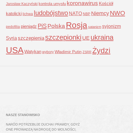
koronawirus
Kościół
kontrola umysłu
Jarosław Kaczyński
ludobójstwo
NWO
Niemcy
NATO
katolicki
lichwa
NBP
Rosja
PiS
Polska
syjonizm
pieniądz
pedofilia
satanizm
szczepionki
ukraina
UE
Syria
szczepienia
USA
Żydzi
Watykan
Władimir Putin
wybory
ZSRR
NASZE STANOWISKO
NARÓD POTRZEBUJE DUCHA I PRAWDY, GDYŻ
ONE PROWADZĄ NA DROGĘ DO WOLNOŚCI,