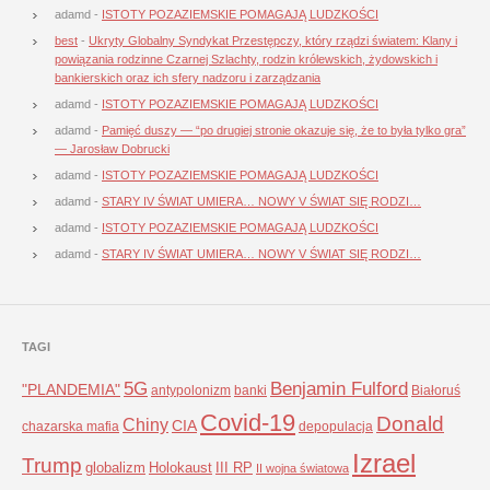
adamd
-
ISTOTY POZAZIEMSKIE POMAGAJĄ LUDZKOŚCI
best
-
Ukryty Globalny Syndykat Przestępczy, który rządzi światem: Klany i
powiązania rodzinne Czarnej Szlachty, rodzin królewskich, żydowskich i
bankierskich oraz ich sfery nadzoru i zarządzania
adamd
-
ISTOTY POZAZIEMSKIE POMAGAJĄ LUDZKOŚCI
adamd
-
Pamięć duszy — “po drugiej stronie okazuje się, że to była tylko gra”
— Jarosław Dobrucki
adamd
-
ISTOTY POZAZIEMSKIE POMAGAJĄ LUDZKOŚCI
adamd
-
STARY IV ŚWIAT UMIERA… NOWY V ŚWIAT SIĘ RODZI…
adamd
-
ISTOTY POZAZIEMSKIE POMAGAJĄ LUDZKOŚCI
adamd
-
STARY IV ŚWIAT UMIERA… NOWY V ŚWIAT SIĘ RODZI…
TAGI
5G
Benjamin Fulford
"PLANDEMIA"
antypolonizm
banki
Białoruś
Covid-19
Donald
Chiny
CIA
chazarska mafia
depopulacja
Izrael
Trump
globalizm
Holokaust
III RP
II wojna światowa