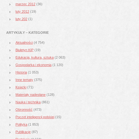
marzec 2012
(36)
luty 2012
(19)
luty 202
(1)
ARTYKUŁY – KATEGORIE
Aktualności
(4 754)
Biuletyn KIP
(19)
Edukacja, kultura, sztuka
(2 063)
Gospodarka i ekonomia
(1 120)
Historia
(1 053)
Inne tematy
(375)
Książki
(71)
Materiały nadesłane
(128)
Nauka i technika
(861)
Obronność
(473)
Poczet inteligencji polskiej
(15)
Polityka
(1 853)
Publikacje
(87)