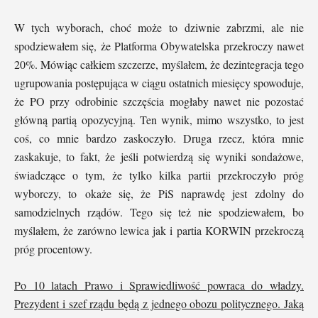
W tych wyborach, choć może to dziwnie zabrzmi, ale nie
spodziewałem się, że Platforma Obywatelska przekroczy nawet
20%. Mówiąc całkiem szczerze, myślałem, że dezintegracja tego
ugrupowania postępująca w ciągu ostatnich miesięcy spowoduje,
że PO przy odrobinie szczęścia mogłaby nawet nie pozostać
główną partią opozycyjną. Ten wynik, mimo wszystko, to jest
coś, co mnie bardzo zaskoczyło. Druga rzecz, która mnie
zaskakuje, to fakt, że jeśli potwierdzą się wyniki sondażowe,
świadczące o tym, że tylko kilka partii przekroczyło próg
wyborczy, to okaże się, że PiS naprawdę jest zdolny do
samodzielnych rządów. Tego się też nie spodziewałem, bo
myślałem, że zarówno lewica jak i partia KORWIN przekroczą
próg procentowy.
Po 10 latach Prawo i Sprawiedliwość powraca do władzy.
Prezydent i szef rządu będą z jednego obozu politycznego. Jaką