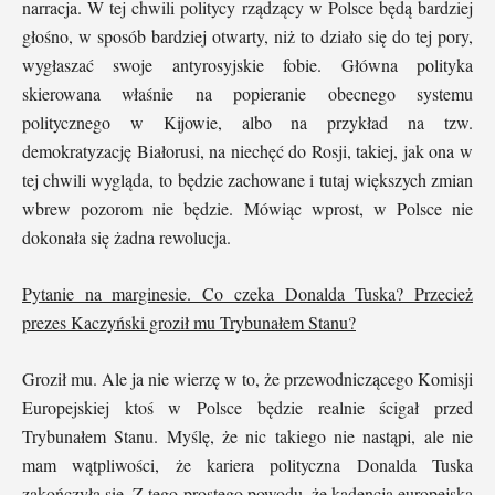
narracja. W tej chwili politycy rządzący w Polsce będą bardziej
głośno, w sposób bardziej otwarty, niż to działo się do tej pory,
wygłaszać swoje antyrosyjskie fobie. Główna polityka
skierowana właśnie na popieranie obecnego systemu
politycznego w Kijowie, albo na przykład na tzw.
demokratyzację Białorusi, na niechęć do Rosji, takiej, jak ona w
tej chwili wygląda, to będzie zachowane i tutaj większych zmian
wbrew pozorom nie będzie. Mówiąc wprost, w Polsce nie
dokonała się żadna rewolucja.
Pytanie na marginesie. Co czeka Donalda Tuska? Przecież
prezes Kaczyński groził mu Trybunałem Stanu?
Groził mu. Ale ja nie wierzę w to, że przewodniczącego Komisji
Europejskiej ktoś w Polsce będzie realnie ścigał przed
Trybunałem Stanu. Myślę, że nic takiego nie nastąpi, ale nie
mam wątpliwości, że kariera polityczna Donalda Tuska
zakończyła się. Z tego prostego powodu, że kadencja europejska