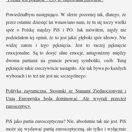
Powiedziałbym następująco. W sferze pozornej tak, dlatego, że
przez ostatnie dziesięć lat wmawiano nam, że tu się toczy wielki
spór o Polskę między PiS i PO. Jak mówiłem, nigdy nie
podzielałem tej opinii, że to jest jakiś głęboki spór ideowy. Nie
widzę zatem i tego pęknięcia. Jest to raczej pęknięcie
emocjonalne. Są to dosyć silne emocje, antagonizmy między
dwoma partiami na gruncie pewnej symboliki, osób. Tutaj
pęknięcie takie rzeczywiście nastąpiło. Ale tak bywa po każdych
wyborach i to też nie jest nic szczególnego.
Polityka zagraniczna. Stosunki ze Stanami Zjednoczonymi i
Unią Europejską będą dominować. Ale wygrali przecież
eurosceptycy.
PiS jako partia eurosceptyczna? Nie, absolutnie tak nie jest. PiS
może się wydawać partią eurosceptyczną, ale tylko i wyłącznie