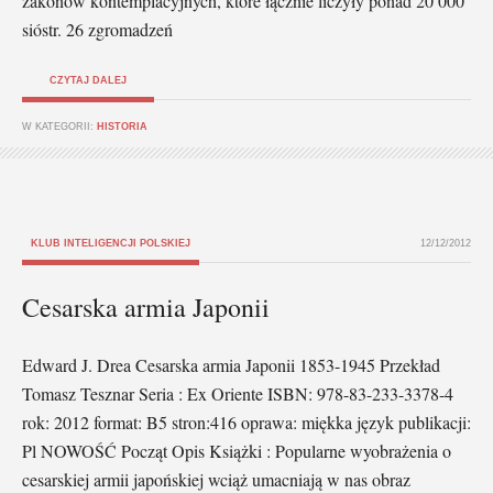
zakonów kontemplacyjnych, które łącznie liczyły ponad 20 000
sióstr. 26 zgromadzeń
CZYTAJ DALEJ
W KATEGORII:
HISTORIA
KLUB INTELIGENCJI POLSKIEJ
12/12/2012
Cesarska armia Japonii
Edward J. Drea Cesarska armia Japonii 1853-1945 Przekład
Tomasz Tesznar Seria : Ex Oriente ISBN: 978-83-233-3378-4
rok: 2012 format: B5 stron:416 oprawa: miękka język publikacji:
Pl NOWOŚĆ Począt Opis Książki : Popularne wyobrażenia o
cesarskiej armii japońskiej wciąż umacniają w nas obraz