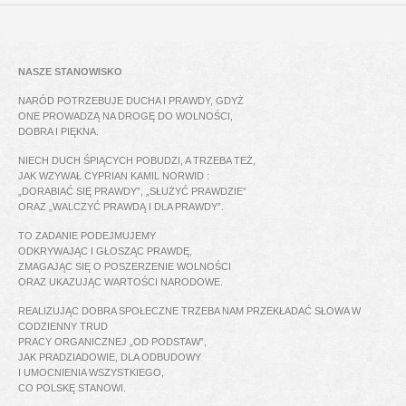
NASZE STANOWISKO
NARÓD POTRZEBUJE DUCHA I PRAWDY, GDYŻ
ONE PROWADZĄ NA DROGĘ DO WOLNOŚCI,
DOBRA I PIĘKNA.
NIECH DUCH ŚPIĄCYCH POBUDZI, A TRZEBA TEŻ,
JAK WZYWAŁ CYPRIAN KAMIL NORWID :
„DORABIAĆ SIĘ PRAWDY”, „SŁUŻYĆ PRAWDZIE”
ORAZ „WALCZYĆ PRAWDĄ I DLA PRAWDY”.
TO ZADANIE PODEJMUJEMY
ODKRYWAJĄC I GŁOSZĄC PRAWDĘ,
ZMAGAJĄC SIĘ O POSZERZENIE WOLNOŚCI
ORAZ UKAZUJĄC WARTOŚCI NARODOWE.
REALIZUJĄC DOBRA SPOŁECZNE TRZEBA NAM PRZEKŁADAĆ SŁOWA W
CODZIENNY TRUD
PRACY ORGANICZNEJ „OD PODSTAW”,
JAK PRADZIADOWIE, DLA ODBUDOWY
I UMOCNIENIA WSZYSTKIEGO,
CO POLSKĘ STANOWI.