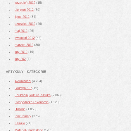
wrzesień 2012
(15)
sierpień 2012
(69)
lipiec 2012
(34)
czerwiec 2012
(46)
maj 2012
(26)
kwiecień 2012
(44)
marzec 2012
(36)
luty 2012
(19)
luty 202
(1)
ARTYKUŁY – KATEGORIE
Aktualności
(4 754)
Biuletyn KIP
(19)
Edukacja, kultura, sztuka
(2 063)
Gospodarka i ekonomia
(1 120)
Historia
(1 053)
Inne tematy
(375)
Książki
(71)
Materiały nadesłane
(128)