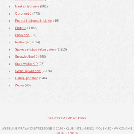
Nauka i technika
(861)
Obronność
(473)
Poczet inteligencji polskiej
(15)
Polityka
(1 853)
Publikacje
(87)
Redakcja
(3 634)
Społeczeństwo i ekosystem
(1 213)
Sprawiedliwość
(860)
Stanowisko KIP
(28)
Świat i cywilizacje
(2 476)
Ustrój i państwo
(946)
Wideo
(46)
RETURN TO TOP OF PAGE
WSZELKIE PRAWA ZASTRZEŻONE © 2026 · KLUB INTELIGENCJI POLSKIEJ · WYKONANIE
IN7.PL
·
LOG IN