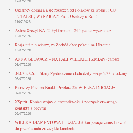
12/07/2026
Ukraińcy domagają się roszczeń od Polaków za wojnę?! CO
TUTAJ SIĘ WYRABIA?! Prof. Osadczy u Roli!
11/07/2026
Axios: Szczyt NATO był frontem, 24 lipca to wyzwalacz
10/07/2026
Rosja już nie wierzy, że Zachód chce pokoju na Ukrainie
10/07/2026
ANNA GŁOWACZ – NA FALI WIELKICH ZMIAN (całość)
09/07/2026
04.07.2026. – Stany Zjednoczone obchodziły swoje 250. urodziny
08/07/2026
Pierwszy Poziom Nauki, Przekaz 25: WIELKA INICJACJA
02/07/2026
XSpirit: Koniec wojny o częstotliwości i początek otwartego
kontaktu z obcymi
02/07/2026
WIELKA DIAMENTOWA ILUZJA: Jak korporacja zmusiła świat
do przepłacania za zwykłe kamienie