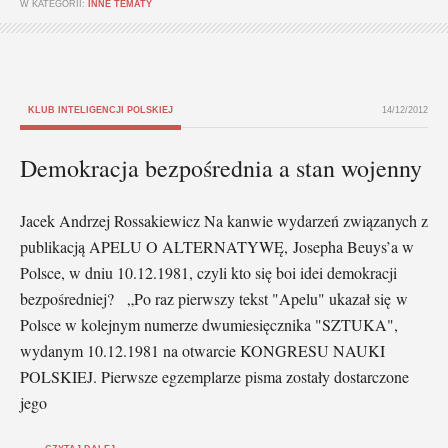
W KATEGORII:
INNE TEMATY
KLUB INTELIGENCJI POLSKIEJ
14/12/2012
Demokracja bezpośrednia a stan wojenny
Jacek Andrzej Rossakiewicz Na kanwie wydarzeń związanych z
publikacją APELU O ALTERNATYWĘ, Josepha Beuys’a w
Polsce, w dniu 10.12.1981, czyli kto się boi idei demokracji
bezpośredniej? „Po raz pierwszy tekst "Apelu" ukazał się w
Polsce w kolejnym nu­merze dwumiesięcznika "SZTUKA",
wydanym 10.12.1981 na otwarcie KON­GRESU NAUKI
POLSKIEJ. Pierwsze egzemplarze pisma zostały dostarczone
jego