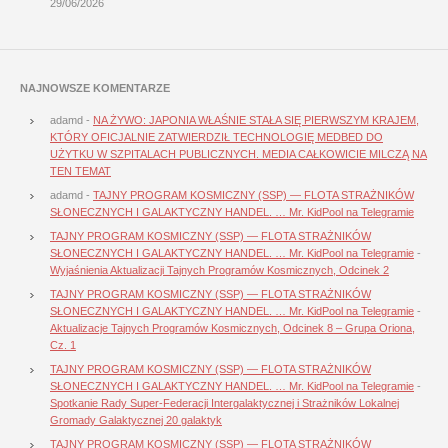
29/06/2026
NAJNOWSZE KOMENTARZE
adamd
-
NA ŻYWO: JAPONIA WŁAŚNIE STAŁA SIĘ PIERWSZYM KRAJEM,
KTÓRY OFICJALNIE ZATWIERDZIŁ TECHNOLOGIĘ MEDBED DO
UŻYTKU W SZPITALACH PUBLICZNYCH. MEDIA CAŁKOWICIE MILCZĄ NA
TEN TEMAT
adamd
-
TAJNY PROGRAM KOSMICZNY (SSP) — FLOTA STRAŻNIKÓW
SŁONECZNYCH I GALAKTYCZNY HANDEL. … Mr. KidPool na Telegramie
TAJNY PROGRAM KOSMICZNY (SSP) — FLOTA STRAŻNIKÓW
SŁONECZNYCH I GALAKTYCZNY HANDEL. … Mr. KidPool na Telegramie
-
Wyjaśnienia Aktualizacji Tajnych Programów Kosmicznych, Odcinek 2
TAJNY PROGRAM KOSMICZNY (SSP) — FLOTA STRAŻNIKÓW
SŁONECZNYCH I GALAKTYCZNY HANDEL. … Mr. KidPool na Telegramie
-
Aktualizacje Tajnych Programów Kosmicznych, Odcinek 8 – Grupa Oriona,
Cz. 1
TAJNY PROGRAM KOSMICZNY (SSP) — FLOTA STRAŻNIKÓW
SŁONECZNYCH I GALAKTYCZNY HANDEL. … Mr. KidPool na Telegramie
-
Spotkanie Rady Super-Federacji Intergalaktycznej i Strażników Lokalnej
Gromady Galaktycznej 20 galaktyk
TAJNY PROGRAM KOSMICZNY (SSP) — FLOTA STRAŻNIKÓW