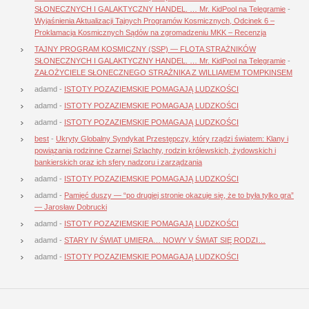
SŁONECZNYCH I GALAKTYCZNY HANDEL. … Mr. KidPool na Telegramie
-
Wyjaśnienia Aktualizacji Tajnych Programów Kosmicznych, Odcinek 6 –
Proklamacja Kosmicznych Sądów na zgromadzeniu MKK – Recenzja
TAJNY PROGRAM KOSMICZNY (SSP) — FLOTA STRAŻNIKÓW
SŁONECZNYCH I GALAKTYCZNY HANDEL. … Mr. KidPool na Telegramie
-
ZAŁOŻYCIELE SŁONECZNEGO STRAŻNIKA Z WILLIAMEM TOMPKINSEM
adamd
-
ISTOTY POZAZIEMSKIE POMAGAJĄ LUDZKOŚCI
adamd
-
ISTOTY POZAZIEMSKIE POMAGAJĄ LUDZKOŚCI
adamd
-
ISTOTY POZAZIEMSKIE POMAGAJĄ LUDZKOŚCI
best
-
Ukryty Globalny Syndykat Przestępczy, który rządzi światem: Klany i
powiązania rodzinne Czarnej Szlachty, rodzin królewskich, żydowskich i
bankierskich oraz ich sfery nadzoru i zarządzania
adamd
-
ISTOTY POZAZIEMSKIE POMAGAJĄ LUDZKOŚCI
adamd
-
Pamięć duszy — “po drugiej stronie okazuje się, że to była tylko gra”
— Jarosław Dobrucki
adamd
-
ISTOTY POZAZIEMSKIE POMAGAJĄ LUDZKOŚCI
adamd
-
STARY IV ŚWIAT UMIERA… NOWY V ŚWIAT SIĘ RODZI…
adamd
-
ISTOTY POZAZIEMSKIE POMAGAJĄ LUDZKOŚCI