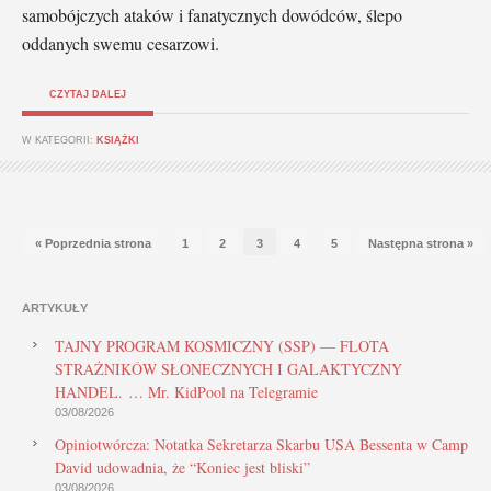
samobójczych ataków i fanatycznych dowódców, ślepo
oddanych swemu cesarzowi.
CZYTAJ DALEJ
W KATEGORII:
KSIĄŻKI
« Poprzednia strona
1
2
3
4
5
Następna strona »
ARTYKUŁY
TAJNY PROGRAM KOSMICZNY (SSP) — FLOTA
STRAŻNIKÓW SŁONECZNYCH I GALAKTYCZNY
HANDEL. … Mr. KidPool na Telegramie
03/08/2026
Opiniotwórcza: Notatka Sekretarza Skarbu USA Bessenta w Camp
David udowadnia, że “Koniec jest bliski”
03/08/2026