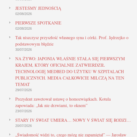
JESTEŚMY JEDNOŚCIĄ
02/08/2026
PIERWSZE SPOTKANIE
02/08/2026
Tak niszczysz przyszłość własnego syna i córki. Prof. Jędrzejko o
podstawowym błędzie
30/07/2026
NA ŻYWO: JAPONIA WŁAŚNIE STAŁA SIĘ PIERWSZYM
KRAJEM, KTÓRY OFICJALNIE ZATWIERDZIŁ
TECHNOLOGIĘ MEDBED DO UŻYTKU W SZPITALACH
PUBLICZNYCH. MEDIA CAŁKOWICIE MILCZĄ NA TEN
TEMAT
29/07/2026
Prezydent zawetował ustawę o homozwiązkach. Kotula
zapowiada: „Jak nie drzwiami, to oknem”
23/07/2026
STARY IV ŚWIAT UMIERA… NOWY V ŚWIAT SIĘ RODZI…
20/07/2026
„Świadomość widzi to, czego mózg nie zapamiętał” — Jarosław