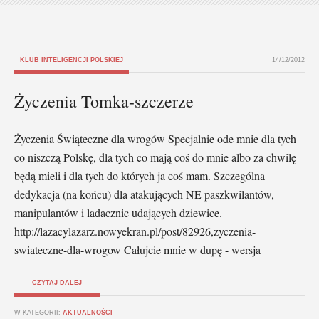
KLUB INTELIGENCJI POLSKIEJ
14/12/2012
Życzenia Tomka-szczerze
Życzenia Świąteczne dla wrogów Specjalnie ode mnie dla tych
co niszczą Polskę, dla tych co mają coś do mnie albo za chwilę
będą mieli i dla tych do których ja coś mam. Szczególna
dedykacja (na końcu) dla atakujących NE paszkwilantów,
manipulantów i ladacznic udających dziewice.
http://lazacylazarz.nowyekran.pl/post/82926,zyczenia-
swiateczne-dla-wrogow Całujcie mnie w dupę - wersja
CZYTAJ DALEJ
W KATEGORII:
AKTUALNOŚCI