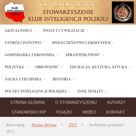
AKTUALNOŚCI
ŚWIAT I CYWILIZACJE
USTRÓJ I PAŃSTWO
SPOŁECZEŃSTWO I EKOSYSTEM
GOSPODARKA I EKONOMIA
SPRAWIEDLIWOŚĆ
POLITYKA
OBRONNOŚĆ
EDUKACJA, KULTURA, SZTUKA
NAUKA I TECHNIKA
HISTORIA
POCZET INTELIGENCJI POLSKIEJ
INNE TEMATY
STRONA GŁÓWNA
O STOWARZYSZENIU
AUTORZY
STANOWISKO KIP
KSIĄŻKI
WIDEO
KONTAKT
Jesteś tutaj:
Strona główna
2012
Archiwum grudzień
2012