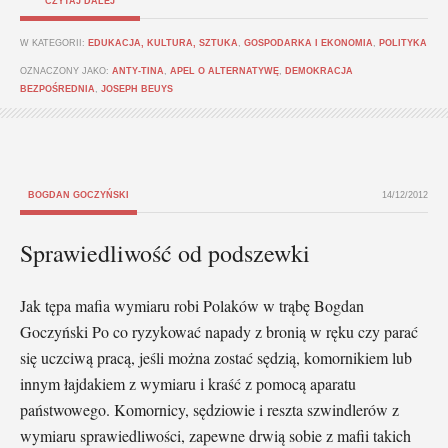
CZYTAJ DALEJ
W KATEGORII:
EDUKACJA, KULTURA, SZTUKA
,
GOSPODARKA I EKONOMIA
,
POLITYKA
OZNACZONY JAKO:
ANTY-TINA
,
APEL O ALTERNATYWĘ
,
DEMOKRACJA
BEZPOŚREDNIA
,
JOSEPH BEUYS
BOGDAN GOCZYŃSKI
14/12/2012
Sprawiedliwość od podszewki
Jak tępa mafia wymiaru robi Polaków w trąbę Bogdan
Goczyński Po co ryzykować napady z bronią w ręku czy parać
się uczciwą pracą, jeśli można zostać sędzią, komornikiem lub
innym łajdakiem z wymiaru i kraść z pomocą aparatu
państwowego. Komornicy, sędziowie i reszta szwindlerów z
wymiaru sprawiedliwości, zapewne drwią sobie z mafii takich