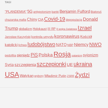
TAGI
5G
Benjamin Fulford
"PLANDEMIA"
antypolonizm
banki
Białoruś
Covid-19
Donald
Chiny
CIA
chazarska mafia
depopulacja
Izrael
Trump
globalizm
Holokaust
III RP
II wojna światowa
koronawirus
Kościół
kontrola umysłu
Jarosław Kaczyński
ludobójstwo
NWO
Niemcy
NATO
katolicki
lichwa
NBP
Rosja
PiS
Polska
syjonizm
pieniądz
pedofilia
satanizm
szczepionki
ukraina
UE
Syria
szczepienia
USA
Żydzi
Watykan
Władimir Putin
wybory
ZSRR