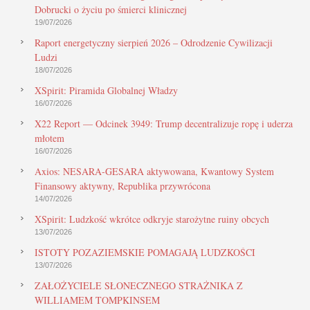
Dobrucki o życiu po śmierci klinicznej
19/07/2026
Raport energetyczny sierpień 2026 – Odrodzenie Cywilizacji
Ludzi
18/07/2026
XSpirit: Piramida Globalnej Władzy
16/07/2026
X22 Report — Odcinek 3949: Trump decentralizuje ropę i uderza
młotem
16/07/2026
Axios: NESARA-GESARA aktywowana, Kwantowy System
Finansowy aktywny, Republika przywrócona
14/07/2026
XSpirit: Ludzkość wkrótce odkryje starożytne ruiny obcych
13/07/2026
ISTOTY POZAZIEMSKIE POMAGAJĄ LUDZKOŚCI
13/07/2026
ZAŁOŻYCIELE SŁONECZNEGO STRAŻNIKA Z
WILLIAMEM TOMPKINSEM