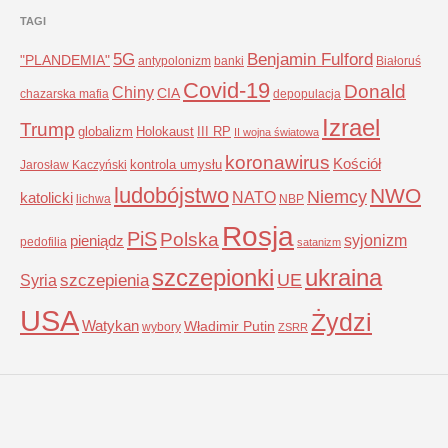
TAGI
5G
Benjamin Fulford
"PLANDEMIA"
antypolonizm
banki
Białoruś
Covid-19
Donald
Chiny
CIA
chazarska mafia
depopulacja
Izrael
Trump
globalizm
Holokaust
III RP
II wojna światowa
koronawirus
Kościół
kontrola umysłu
Jarosław Kaczyński
ludobójstwo
NWO
Niemcy
NATO
katolicki
lichwa
NBP
Rosja
PiS
Polska
syjonizm
pieniądz
pedofilia
satanizm
szczepionki
ukraina
UE
Syria
szczepienia
USA
Żydzi
Watykan
Władimir Putin
wybory
ZSRR