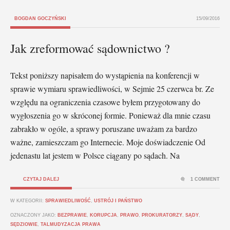
BOGDAN GOCZYŃSKI
15/09/2016
Jak zreformować sądownictwo ?
Tekst poniższy napisałem do wystąpienia na konferencji w
sprawie wymiaru sprawiedliwości, w Sejmie 25 czerwca br. Ze
względu na ograniczenia czasowe byłem przygotowany do
wygłoszenia go w skróconej formie. Ponieważ dla mnie czasu
zabrakło w ogóle, a sprawy poruszane uważam za bardzo
ważne, zamieszczam go Internecie. Moje doświadczenie Od
jedenastu lat jestem w Polsce ciągany po sądach. Na
CZYTAJ DALEJ
1 COMMENT
W KATEGORII:
SPRAWIEDLIWOŚĆ
,
USTRÓJ I PAŃSTWO
OZNACZONY JAKO:
BEZPRAWIE
,
KORUPCJA
,
PRAWO
,
PROKURATORZY
,
SĄDY
,
SĘDZIOWIE
,
TALMUDYZACJA PRAWA