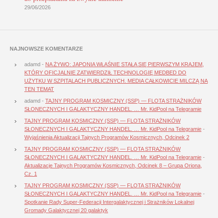
29/06/2026
NAJNOWSZE KOMENTARZE
adamd
-
NA ŻYWO: JAPONIA WŁAŚNIE STAŁA SIĘ PIERWSZYM KRAJEM,
KTÓRY OFICJALNIE ZATWIERDZIŁ TECHNOLOGIĘ MEDBED DO
UŻYTKU W SZPITALACH PUBLICZNYCH. MEDIA CAŁKOWICIE MILCZĄ NA
TEN TEMAT
adamd
-
TAJNY PROGRAM KOSMICZNY (SSP) — FLOTA STRAŻNIKÓW
SŁONECZNYCH I GALAKTYCZNY HANDEL. … Mr. KidPool na Telegramie
TAJNY PROGRAM KOSMICZNY (SSP) — FLOTA STRAŻNIKÓW
SŁONECZNYCH I GALAKTYCZNY HANDEL. … Mr. KidPool na Telegramie
-
Wyjaśnienia Aktualizacji Tajnych Programów Kosmicznych, Odcinek 2
TAJNY PROGRAM KOSMICZNY (SSP) — FLOTA STRAŻNIKÓW
SŁONECZNYCH I GALAKTYCZNY HANDEL. … Mr. KidPool na Telegramie
-
Aktualizacje Tajnych Programów Kosmicznych, Odcinek 8 – Grupa Oriona,
Cz. 1
TAJNY PROGRAM KOSMICZNY (SSP) — FLOTA STRAŻNIKÓW
SŁONECZNYCH I GALAKTYCZNY HANDEL. … Mr. KidPool na Telegramie
-
Spotkanie Rady Super-Federacji Intergalaktycznej i Strażników Lokalnej
Gromady Galaktycznej 20 galaktyk