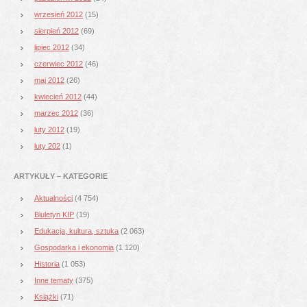
wrzesień 2012
(15)
sierpień 2012
(69)
lipiec 2012
(34)
czerwiec 2012
(46)
maj 2012
(26)
kwiecień 2012
(44)
marzec 2012
(36)
luty 2012
(19)
luty 202
(1)
ARTYKUŁY – KATEGORIE
Aktualności
(4 754)
Biuletyn KIP
(19)
Edukacja, kultura, sztuka
(2 063)
Gospodarka i ekonomia
(1 120)
Historia
(1 053)
Inne tematy
(375)
Książki
(71)