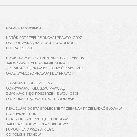
NASZE STANOWISKO
NARÓD POTRZEBUJE DUCHA I PRAWDY, GDYŻ
ONE PROWADZĄ NA DROGĘ DO WOLNOŚCI,
DOBRA I PIĘKNA.
NIECH DUCH ŚPIĄCYCH POBUDZI, A TRZEBA TEŻ,
JAK WZYWAŁ CYPRIAN KAMIL NORWID :
„DORABIAĆ SIĘ PRAWDY”, „SŁUŻYĆ PRAWDZIE”
ORAZ „WALCZYĆ PRAWDĄ I DLA PRAWDY”.
TO ZADANIE PODEJMUJEMY
ODKRYWAJĄC I GŁOSZĄC PRAWDĘ,
ZMAGAJĄC SIĘ O POSZERZENIE WOLNOŚCI
ORAZ UKAZUJĄC WARTOŚCI NARODOWE.
REALIZUJĄC DOBRA SPOŁECZNE TRZEBA NAM PRZEKŁADAĆ SŁOWA W
CODZIENNY TRUD
PRACY ORGANICZNEJ „OD PODSTAW”,
JAK PRADZIADOWIE, DLA ODBUDOWY
I UMOCNIENIA WSZYSTKIEGO,
CO POLSKĘ STANOWI.