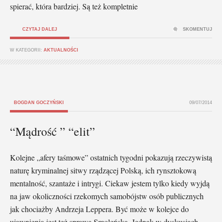
spierać, która bardziej. Są też kompletnie
CZYTAJ DALEJ
SKOMENTUJ
W KATEGORII:
AKTUALNOŚCI
BOGDAN GOCZYŃSKI
09/07/2014
“Mądrość ” “elit”
Kolejne „afery taśmowe” ostatnich tygodni pokazują rzeczywistą
naturę kryminalnej sitwy rządzącej Polską, ich rynsztokową
mentalność, szantaże i intrygi. Ciekaw jestem tylko kiedy wyjdą
na jaw okoliczności rzekomych samobójstw osób publicznych
jak chociażby Andrzeja Leppera. Być może w kolejce do
ujawnienia jest też sprawa Smoleńska. Jednak w dyskusjach