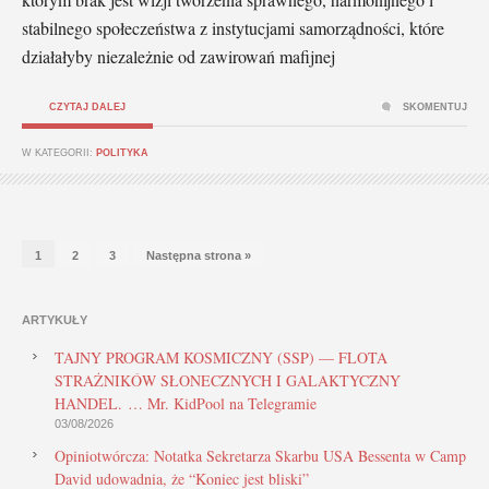
stabilnego społeczeństwa z instytucjami samorządności, które
działałyby niezależnie od zawirowań mafijnej
CZYTAJ DALEJ
SKOMENTUJ
W KATEGORII:
POLITYKA
1
2
3
Następna strona »
ARTYKUŁY
TAJNY PROGRAM KOSMICZNY (SSP) — FLOTA
STRAŻNIKÓW SŁONECZNYCH I GALAKTYCZNY
HANDEL. … Mr. KidPool na Telegramie
03/08/2026
Opiniotwórcza: Notatka Sekretarza Skarbu USA Bessenta w Camp
David udowadnia, że “Koniec jest bliski”