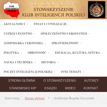
AKTUALNOŚCI
ŚWIAT I CYWILIZACJE
USTRÓJ I PAŃSTWO
SPOŁECZEŃSTWO I EKOSYSTEM
GOSPODARKA I EKONOMIA
SPRAWIEDLIWOŚĆ
POLITYKA
OBRONNOŚĆ
EDUKACJA, KULTURA, SZTUKA
NAUKA I TECHNIKA
HISTORIA
POCZET INTELIGENCJI POLSKIEJ
INNE TEMATY
STRONA GŁÓWNA
O STOWARZYSZENIU
AUTORZY
STANOWISKO KIP
KSIĄŻKI
WIDEO
KONTAKT
Jesteś tutaj:
Strona główna
Archiwum Bogdan Goczyński