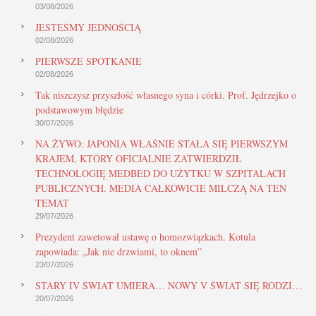
03/08/2026
JESTEŚMY JEDNOŚCIĄ
02/08/2026
PIERWSZE SPOTKANIE
02/08/2026
Tak niszczysz przyszłość własnego syna i córki. Prof. Jędrzejko o
podstawowym błędzie
30/07/2026
NA ŻYWO: JAPONIA WŁAŚNIE STAŁA SIĘ PIERWSZYM
KRAJEM, KTÓRY OFICJALNIE ZATWIERDZIŁ
TECHNOLOGIĘ MEDBED DO UŻYTKU W SZPITALACH
PUBLICZNYCH. MEDIA CAŁKOWICIE MILCZĄ NA TEN
TEMAT
29/07/2026
Prezydent zawetował ustawę o homozwiązkach. Kotula
zapowiada: „Jak nie drzwiami, to oknem”
23/07/2026
STARY IV ŚWIAT UMIERA… NOWY V ŚWIAT SIĘ RODZI…
20/07/2026