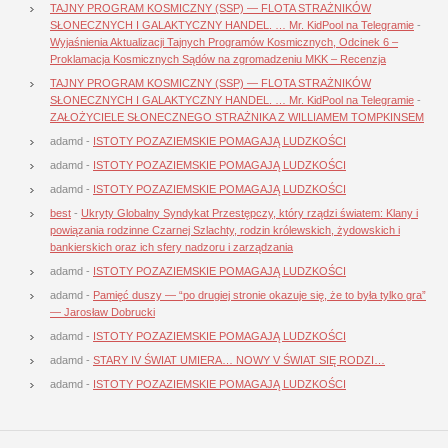
TAJNY PROGRAM KOSMICZNY (SSP) — FLOTA STRAŻNIKÓW
SŁONECZNYCH I GALAKTYCZNY HANDEL. … Mr. KidPool na Telegramie
-
Wyjaśnienia Aktualizacji Tajnych Programów Kosmicznych, Odcinek 6 –
Proklamacja Kosmicznych Sądów na zgromadzeniu MKK – Recenzja
TAJNY PROGRAM KOSMICZNY (SSP) — FLOTA STRAŻNIKÓW
SŁONECZNYCH I GALAKTYCZNY HANDEL. … Mr. KidPool na Telegramie
-
ZAŁOŻYCIELE SŁONECZNEGO STRAŻNIKA Z WILLIAMEM TOMPKINSEM
adamd
-
ISTOTY POZAZIEMSKIE POMAGAJĄ LUDZKOŚCI
adamd
-
ISTOTY POZAZIEMSKIE POMAGAJĄ LUDZKOŚCI
adamd
-
ISTOTY POZAZIEMSKIE POMAGAJĄ LUDZKOŚCI
best
-
Ukryty Globalny Syndykat Przestępczy, który rządzi światem: Klany i
powiązania rodzinne Czarnej Szlachty, rodzin królewskich, żydowskich i
bankierskich oraz ich sfery nadzoru i zarządzania
adamd
-
ISTOTY POZAZIEMSKIE POMAGAJĄ LUDZKOŚCI
adamd
-
Pamięć duszy — “po drugiej stronie okazuje się, że to była tylko gra”
— Jarosław Dobrucki
adamd
-
ISTOTY POZAZIEMSKIE POMAGAJĄ LUDZKOŚCI
adamd
-
STARY IV ŚWIAT UMIERA… NOWY V ŚWIAT SIĘ RODZI…
adamd
-
ISTOTY POZAZIEMSKIE POMAGAJĄ LUDZKOŚCI