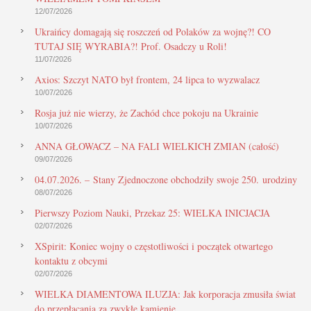
12/07/2026
Ukraińcy domagają się roszczeń od Polaków za wojnę?! CO
TUTAJ SIĘ WYRABIA?! Prof. Osadczy u Roli!
11/07/2026
Axios: Szczyt NATO był frontem, 24 lipca to wyzwalacz
10/07/2026
Rosja już nie wierzy, że Zachód chce pokoju na Ukrainie
10/07/2026
ANNA GŁOWACZ – NA FALI WIELKICH ZMIAN (całość)
09/07/2026
04.07.2026. – Stany Zjednoczone obchodziły swoje 250. urodziny
08/07/2026
Pierwszy Poziom Nauki, Przekaz 25: WIELKA INICJACJA
02/07/2026
XSpirit: Koniec wojny o częstotliwości i początek otwartego
kontaktu z obcymi
02/07/2026
WIELKA DIAMENTOWA ILUZJA: Jak korporacja zmusiła świat
do przepłacania za zwykłe kamienie