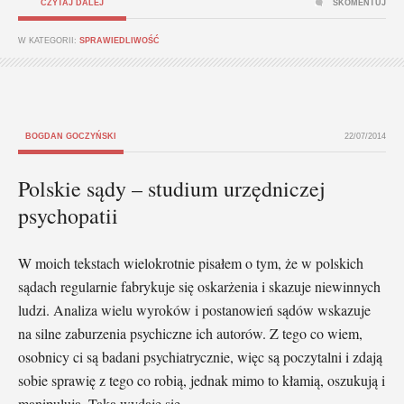
CZYTAJ DALEJ
SKOMENTUJ
W KATEGORII:
SPRAWIEDLIWOŚĆ
BOGDAN GOCZYŃSKI
22/07/2014
Polskie sądy – studium urzędniczej
psychopatii
W moich tekstach wielokrotnie pisałem o tym, że w polskich
sądach regularnie fabrykuje się oskarżenia i skazuje niewinnych
ludzi. Analiza wielu wyroków i postanowień sądów wskazuje
na silne zaburzenia psychiczne ich autorów. Z tego co wiem,
osobnicy ci są badani psychiatrycznie, więc są poczytalni i zdają
sobie sprawię z tego co robią, jednak mimo to kłamią, oszukują i
manipulują. Taka wydaje się