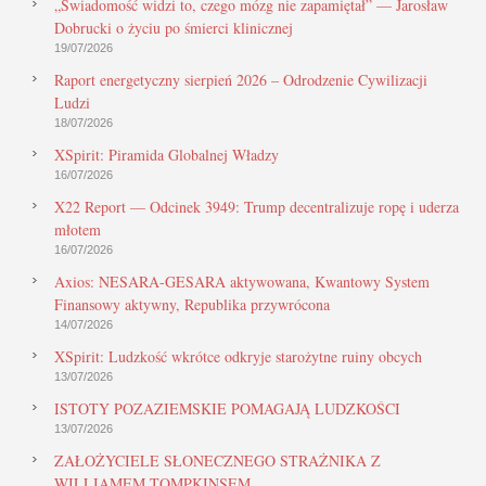
„Świadomość widzi to, czego mózg nie zapamiętał” — Jarosław
Dobrucki o życiu po śmierci klinicznej
19/07/2026
Raport energetyczny sierpień 2026 – Odrodzenie Cywilizacji
Ludzi
18/07/2026
XSpirit: Piramida Globalnej Władzy
16/07/2026
X22 Report — Odcinek 3949: Trump decentralizuje ropę i uderza
młotem
16/07/2026
Axios: NESARA-GESARA aktywowana, Kwantowy System
Finansowy aktywny, Republika przywrócona
14/07/2026
XSpirit: Ludzkość wkrótce odkryje starożytne ruiny obcych
13/07/2026
ISTOTY POZAZIEMSKIE POMAGAJĄ LUDZKOŚCI
13/07/2026
ZAŁOŻYCIELE SŁONECZNEGO STRAŻNIKA Z
WILLIAMEM TOMPKINSEM