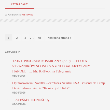
CZYTAJ DALEJ
W KATEGORII:
HISTORIA
…
1
2
3
48
Następna strona »
ARTYKUŁY
TAJNY PROGRAM KOSMICZNY (SSP) — FLOTA
STRAŻNIKÓW SŁONECZNYCH I GALAKTYCZNY
HANDEL. … Mr. KidPool na Telegramie
03/08/2026
Opiniotwórcza: Notatka Sekretarza Skarbu USA Bessenta w Camp
David udowadnia, że “Koniec jest bliski”
03/08/2026
JESTEŚMY JEDNOŚCIĄ
02/08/2026