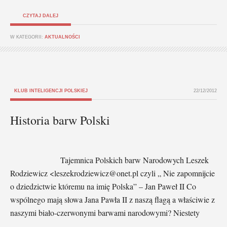
CZYTAJ DALEJ
W KATEGORII:
AKTUALNOŚCI
KLUB INTELIGENCJI POLSKIEJ
22/12/2012
Historia barw Polski
Tajemnica Polskich barw Narodowych Leszek
Rodziewicz <leszekrodziewicz@onet.pl czyli „ Nie zapomnijcie
o dziedzictwie któremu na imię Polska” – Jan Paweł II Co
wspólnego mają słowa Jana Pawła II z naszą flagą a właściwie z
naszymi biało-czerwonymi barwami narodowymi? Niestety