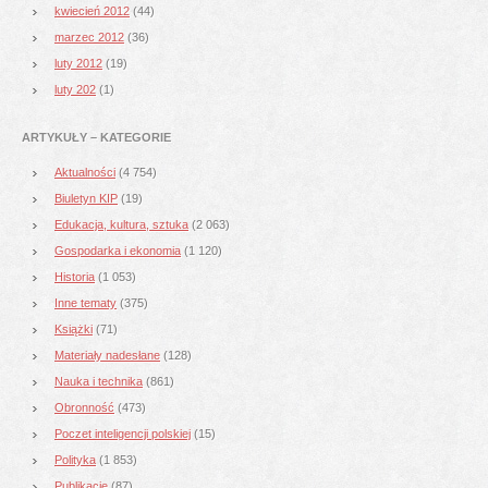
kwiecień 2012
(44)
marzec 2012
(36)
luty 2012
(19)
luty 202
(1)
ARTYKUŁY – KATEGORIE
Aktualności
(4 754)
Biuletyn KIP
(19)
Edukacja, kultura, sztuka
(2 063)
Gospodarka i ekonomia
(1 120)
Historia
(1 053)
Inne tematy
(375)
Książki
(71)
Materiały nadesłane
(128)
Nauka i technika
(861)
Obronność
(473)
Poczet inteligencji polskiej
(15)
Polityka
(1 853)
Publikacje
(87)