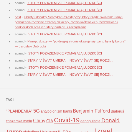
adamd
-
ISTOTY POZAZIEMSKIE POMAGAJĄ LUDZKOŚCI
adamd
-
ISTOTY POZAZIEMSKIE POMAGAJĄ LUDZKOŚCI
best
-
Ukryty Globalny Syndykat Przestępczy, który rządzi światem: Klany i
powiązania rodzinne Czarnej Szlachty, rodzin królewskich, żydowskich i
bankierskich oraz ich sfery nadzoru i zarządzania
adamd
-
ISTOTY POZAZIEMSKIE POMAGAJĄ LUDZKOŚCI
adamd
-
Pamięć duszy — “po drugiej stronie okazuje się, że to była tylko gra”
— Jarosław Dobrucki
adamd
-
ISTOTY POZAZIEMSKIE POMAGAJĄ LUDZKOŚCI
adamd
-
STARY IV ŚWIAT UMIERA… NOWY V ŚWIAT SIĘ RODZI…
adamd
-
ISTOTY POZAZIEMSKIE POMAGAJĄ LUDZKOŚCI
adamd
-
STARY IV ŚWIAT UMIERA… NOWY V ŚWIAT SIĘ RODZI…
TAGI
5G
Benjamin Fulford
"PLANDEMIA"
antypolonizm
banki
Białoruś
Covid-19
Donald
Chiny
CIA
chazarska mafia
depopulacja
Izrael
Trump