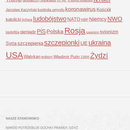
globalizm
Holokaust
III RP
II wojna światowa
koronawirus
Kościół
kontrola umysłu
Jarosław Kaczyński
ludobójstwo
NWO
Niemcy
NATO
katolicki
lichwa
NBP
Rosja
PiS
Polska
syjonizm
pieniądz
pedofilia
satanizm
szczepionki
ukraina
UE
Syria
szczepienia
USA
Żydzi
Watykan
Władimir Putin
wybory
ZSRR
NASZE STANOWISKO
NARÓD POTRZEBUJE DUCHA I PRAWDY, GDYŻ