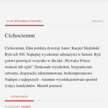
KLUB INTELIGENCJI POLSKIEJ
29/12/2012
Cichociemni
Cichociemni. Elita polskiej dywersji Autor: Kacper Śledziński
Było ich 300. Najlepiej wyszkoleni sabotażyści w historii. Byli
gotowi poświęcić wszystko w dla idei „Wywalcz Polsce
wolność lub zgiń!” Doskonale wyszkoleni, bezgranicznie
odważni, desperacko zdeterminowani, bezkompromisowi.
Najlepsi z najlepszych - starannie wyselekcjonowani spośród
tysięcy kandydatów. Musieli porzucić
CZYTAJ DALEJ
W KATEGORII:
KSIĄŻKI