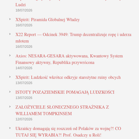
Ludzi
18/07/2026
XSpirit: Piramida Globalnej Władzy
16/07/2026
X22 Report — Odcinek 3949: Trump decentralizuje ropę i uderza
młotem
16/07/2026
Axios: NESARA-GESARA aktywowana, Kwantowy System
Finansowy aktywny, Republika przywrócona
14/07/2026
XSpirit: Ludzkość wkrótce odkryje starożytne ruiny obcych
13/07/2026
ISTOTY POZAZIEMSKIE POMAGAJĄ LUDZKOŚCI
13/07/2026
ZAŁOŻYCIELE SŁONECZNEGO STRAŻNIKA Z
WILLIAMEM TOMPKINSEM
12/07/2026
Ukraińcy domagają się roszczeń od Polaków za wojnę?! CO
TUTAJ SIĘ WYRABIA?! Prof. Osadczy u Roli!