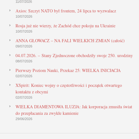
11/07/2026
Axios: Szczyt NATO był frontem, 24 lipca to wyzwalacz
10/07/2026
Rosja już nie wierzy, że Zachód chce pokoju na Ukrainie
10/07/2026
ANNA GŁOWACZ – NA FALI WIELKICH ZMIAN (całość)
09/07/2026
04.07.2026. – Stany Zjednoczone obchodziły swoje 250. urodziny
08/07/2026
Pierwszy Poziom Nauki, Przekaz 25: WIELKA INICJACJA
02/07/2026
XSpirit: Koniec wojny o częstotliwości i początek otwartego
kontaktu z obcymi
02/07/2026
WIELKA DIAMENTOWA ILUZJA: Jak korporacja zmusiła świat
do przepłacania za zwykłe kamienie
29/06/2026