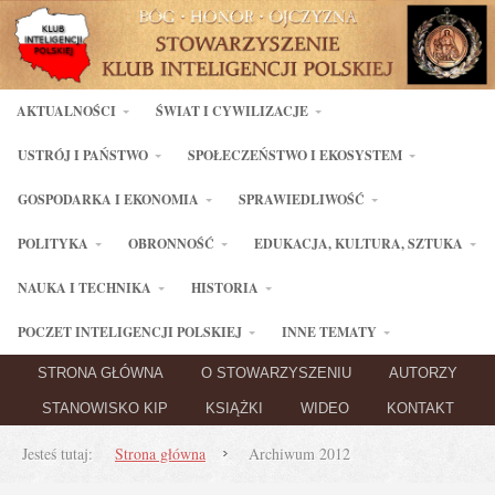
AKTUALNOŚCI
ŚWIAT I CYWILIZACJE
USTRÓJ I PAŃSTWO
SPOŁECZEŃSTWO I EKOSYSTEM
GOSPODARKA I EKONOMIA
SPRAWIEDLIWOŚĆ
POLITYKA
OBRONNOŚĆ
EDUKACJA, KULTURA, SZTUKA
NAUKA I TECHNIKA
HISTORIA
POCZET INTELIGENCJI POLSKIEJ
INNE TEMATY
STRONA GŁÓWNA
O STOWARZYSZENIU
AUTORZY
STANOWISKO KIP
KSIĄŻKI
WIDEO
KONTAKT
Jesteś tutaj:
Strona główna
Archiwum 2012