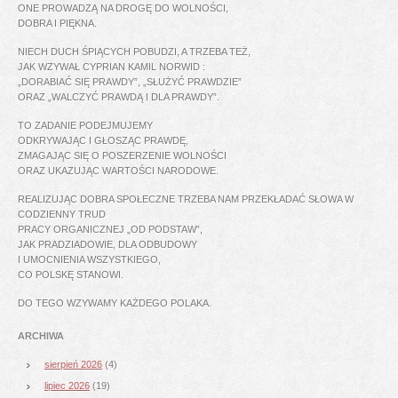
ONE PROWADZĄ NA DROGĘ DO WOLNOŚCI,
DOBRA I PIĘKNA.
NIECH DUCH ŚPIĄCYCH POBUDZI, A TRZEBA TEŻ,
JAK WZYWAŁ CYPRIAN KAMIL NORWID :
„DORABIAĆ SIĘ PRAWDY”, „SŁUŻYĆ PRAWDZIE”
ORAZ „WALCZYĆ PRAWDĄ I DLA PRAWDY”.
TO ZADANIE PODEJMUJEMY
ODKRYWAJĄC I GŁOSZĄC PRAWDĘ,
ZMAGAJĄC SIĘ O POSZERZENIE WOLNOŚCI
ORAZ UKAZUJĄC WARTOŚCI NARODOWE.
REALIZUJĄC DOBRA SPOŁECZNE TRZEBA NAM PRZEKŁADAĆ SŁOWA W
CODZIENNY TRUD
PRACY ORGANICZNEJ „OD PODSTAW”,
JAK PRADZIADOWIE, DLA ODBUDOWY
I UMOCNIENIA WSZYSTKIEGO,
CO POLSKĘ STANOWI.
DO TEGO WZYWAMY KAŻDEGO POLAKA.
ARCHIWA
sierpień 2026
(4)
lipiec 2026
(19)