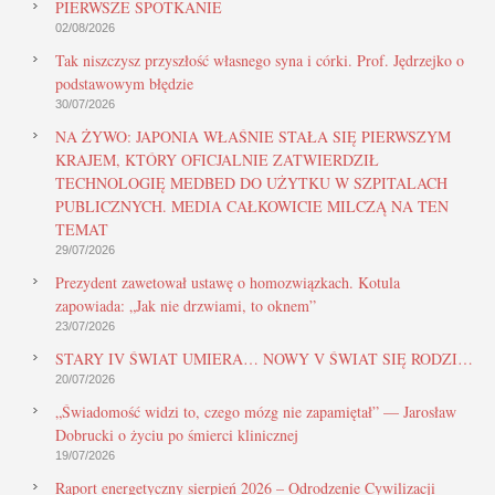
PIERWSZE SPOTKANIE
02/08/2026
Tak niszczysz przyszłość własnego syna i córki. Prof. Jędrzejko o
podstawowym błędzie
30/07/2026
NA ŻYWO: JAPONIA WŁAŚNIE STAŁA SIĘ PIERWSZYM
KRAJEM, KTÓRY OFICJALNIE ZATWIERDZIŁ
TECHNOLOGIĘ MEDBED DO UŻYTKU W SZPITALACH
PUBLICZNYCH. MEDIA CAŁKOWICIE MILCZĄ NA TEN
TEMAT
29/07/2026
Prezydent zawetował ustawę o homozwiązkach. Kotula
zapowiada: „Jak nie drzwiami, to oknem”
23/07/2026
STARY IV ŚWIAT UMIERA… NOWY V ŚWIAT SIĘ RODZI…
20/07/2026
„Świadomość widzi to, czego mózg nie zapamiętał” — Jarosław
Dobrucki o życiu po śmierci klinicznej
19/07/2026
Raport energetyczny sierpień 2026 – Odrodzenie Cywilizacji