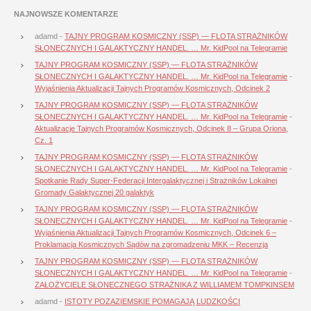
NAJNOWSZE KOMENTARZE
adamd
-
TAJNY PROGRAM KOSMICZNY (SSP) — FLOTA STRAŻNIKÓW
SŁONECZNYCH I GALAKTYCZNY HANDEL. … Mr. KidPool na Telegramie
TAJNY PROGRAM KOSMICZNY (SSP) — FLOTA STRAŻNIKÓW
SŁONECZNYCH I GALAKTYCZNY HANDEL. … Mr. KidPool na Telegramie
-
Wyjaśnienia Aktualizacji Tajnych Programów Kosmicznych, Odcinek 2
TAJNY PROGRAM KOSMICZNY (SSP) — FLOTA STRAŻNIKÓW
SŁONECZNYCH I GALAKTYCZNY HANDEL. … Mr. KidPool na Telegramie
-
Aktualizacje Tajnych Programów Kosmicznych, Odcinek 8 – Grupa Oriona,
Cz. 1
TAJNY PROGRAM KOSMICZNY (SSP) — FLOTA STRAŻNIKÓW
SŁONECZNYCH I GALAKTYCZNY HANDEL. … Mr. KidPool na Telegramie
-
Spotkanie Rady Super-Federacji Intergalaktycznej i Strażników Lokalnej
Gromady Galaktycznej 20 galaktyk
TAJNY PROGRAM KOSMICZNY (SSP) — FLOTA STRAŻNIKÓW
SŁONECZNYCH I GALAKTYCZNY HANDEL. … Mr. KidPool na Telegramie
-
Wyjaśnienia Aktualizacji Tajnych Programów Kosmicznych, Odcinek 6 –
Proklamacja Kosmicznych Sądów na zgromadzeniu MKK – Recenzja
TAJNY PROGRAM KOSMICZNY (SSP) — FLOTA STRAŻNIKÓW
SŁONECZNYCH I GALAKTYCZNY HANDEL. … Mr. KidPool na Telegramie
-
ZAŁOŻYCIELE SŁONECZNEGO STRAŻNIKA Z WILLIAMEM TOMPKINSEM
adamd
-
ISTOTY POZAZIEMSKIE POMAGAJĄ LUDZKOŚCI