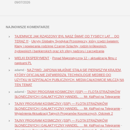
09/07/2026
NAJNOWSZE KOMENTARZE
TAJEMNICE JAK RZĄDZONY BYŁ NASZ ŚWIAT OD TYSIĘCY LAT… DO
TERAZ !!!
-
Ukryty Globalny Syndykat Przestępczy, który rządzi światem:
Klany i powiązania rodzinne Czarnej Szlachty, rodzin królewskich,
żydowskich i bankierskich oraz ich sfery nadzoru i zarządzania
WIELKI EKSPERYMENT
-
Ponad Majestatyczną 12 – aktualizacja filmu z
napisami PL
adamd
-
NA ŻYWO: JAPONIA WŁAŚNIE STAŁA SIĘ PIERWSZYM KRAJEM,
KTÓRY OFICJALNIE ZATWIERDZIŁ TECHNOLOGIĘ MEDBED DO
UŻYTKU W SZPITALACH PUBLICZNYCH. MEDIA CAŁKOWICIE MILCZĄ NA
TEN TEMAT
adamd
-
TAJNY PROGRAM KOSMICZNY (SSP) — FLOTA STRAŻNIKÓW
SŁONECZNYCH I GALAKTYCZNY HANDEL. … Mr. KidPool na Telegramie
TAJNY PROGRAM KOSMICZNY (SSP) — FLOTA STRAŻNIKÓW
SŁONECZNYCH I GALAKTYCZNY HANDEL. … Mr. KidPool na Telegramie
-
Wyjaśnienia Aktualizacji Tajnych Programów Kosmicznych, Odcinek 2
TAJNY PROGRAM KOSMICZNY (SSP) — FLOTA STRAŻNIKÓW
SŁONECZNYCH I GALAKTYCZNY HANDEL. … Mr. KidPool na Telegramie
-