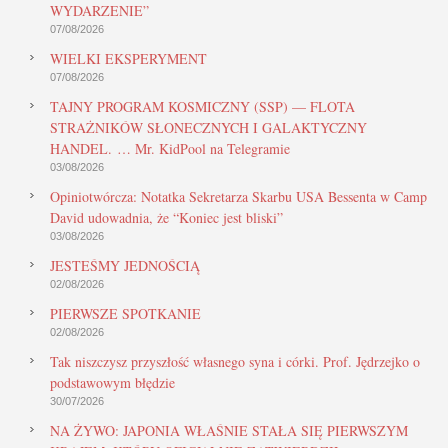
WYDARZENIE”
07/08/2026
WIELKI EKSPERYMENT
07/08/2026
TAJNY PROGRAM KOSMICZNY (SSP) — FLOTA
STRAŻNIKÓW SŁONECZNYCH I GALAKTYCZNY
HANDEL. … Mr. KidPool na Telegramie
03/08/2026
Opiniotwórcza: Notatka Sekretarza Skarbu USA Bessenta w Camp
David udowadnia, że “Koniec jest bliski”
03/08/2026
JESTEŚMY JEDNOŚCIĄ
02/08/2026
PIERWSZE SPOTKANIE
02/08/2026
Tak niszczysz przyszłość własnego syna i córki. Prof. Jędrzejko o
podstawowym błędzie
30/07/2026
NA ŻYWO: JAPONIA WŁAŚNIE STAŁA SIĘ PIERWSZYM