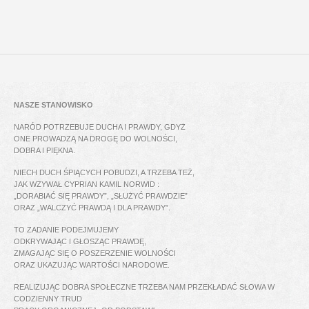
NASZE STANOWISKO
NARÓD POTRZEBUJE DUCHA I PRAWDY, GDYŻ
ONE PROWADZĄ NA DROGĘ DO WOLNOŚCI,
DOBRA I PIĘKNA.
NIECH DUCH ŚPIĄCYCH POBUDZI, A TRZEBA TEŻ,
JAK WZYWAŁ CYPRIAN KAMIL NORWID :
„DORABIAĆ SIĘ PRAWDY”, „SŁUŻYĆ PRAWDZIE”
ORAZ „WALCZYĆ PRAWDĄ I DLA PRAWDY”.
TO ZADANIE PODEJMUJEMY
ODKRYWAJĄC I GŁOSZĄC PRAWDĘ,
ZMAGAJĄC SIĘ O POSZERZENIE WOLNOŚCI
ORAZ UKAZUJĄC WARTOŚCI NARODOWE.
REALIZUJĄC DOBRA SPOŁECZNE TRZEBA NAM PRZEKŁADAĆ SŁOWA W
CODZIENNY TRUD