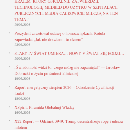
KRAJEM, KTÓRY OFICJALNIE ZATWIERDZIŁ
TECHNOLOGIĘ MEDBED DO UŻYTKU W SZPITALACH
PUBLICZNYCH. MEDIA CAŁKOWICIE MILCZĄ NA TEN
TEMAT
29/07/2026
Prezydent zawetował ustawę o homozwiązkach. Kotula
zapowiada: „Jak nie drzwiami, to oknem”
23/07/2026
STARY IV ŚWIAT UMIERA… NOWY V ŚWIAT SIĘ RODZI…
20/07/2026
„Świadomość widzi to, czego mózg nie zapamiętał” — Jarosław
Dobrucki o życiu po śmierci klinicznej
19/07/2026
Raport energetyczny sierpień 2026 – Odrodzenie Cywilizacji
Ludzi
18/07/2026
XSpirit: Piramida Globalnej Władzy
16/07/2026
X22 Report — Odcinek 3949: Trump decentralizuje ropę i uderza
młotem