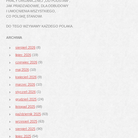
PRACY ORGANICZNEJ „OD PODSTAW”,
JAK PRADZIADOWIE, DLA ODBUDOWY
I UMOCNIENIA WSZYSTKIEGO,
CO POLSKĘ STANOWI.
DO TEGO WZYWAMY KAŻDEGO POLAKA.
ARCHIWA
sierpień 2026
(8)
lipiec 2026
(19)
czerwiec 2026
(9)
maj 2026
(10)
kwiecień 2026
(9)
marzec 2026
(10)
styczeń 2026
(1)
grudzień 2025
(24)
listopad 2025
(68)
październik 2025
(63)
wrzesień 2025
(63)
sierpień 2025
(90)
lipiec 2025
(54)