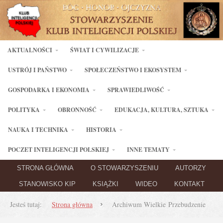
AKTUALNOŚCI
ŚWIAT I CYWILIZACJE
USTRÓJ I PAŃSTWO
SPOŁECZEŃSTWO I EKOSYSTEM
GOSPODARKA I EKONOMIA
SPRAWIEDLIWOŚĆ
POLITYKA
OBRONNOŚĆ
EDUKACJA, KULTURA, SZTUKA
NAUKA I TECHNIKA
HISTORIA
POCZET INTELIGENCJI POLSKIEJ
INNE TEMATY
STRONA GŁÓWNA
O STOWARZYSZENIU
AUTORZY
STANOWISKO KIP
KSIĄŻKI
WIDEO
KONTAKT
Jesteś tutaj:
Strona główna
Archiwum Wielkie Przebudzenie