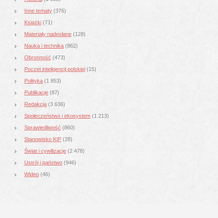
Inne tematy
(376)
Książki
(71)
Materiały nadesłane
(128)
Nauka i technika
(862)
Obronność
(473)
Poczet inteligencji polskiej
(15)
Polityka
(1 853)
Publikacje
(87)
Redakcja
(3 636)
Społeczeństwo i ekosystem
(1 213)
Sprawiedliwość
(860)
Stanowisko KIP
(28)
Świat i cywilizacje
(2 478)
Ustrój i państwo
(946)
Wideo
(46)