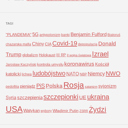
TAGI
5G
Benjamin Fulford
"PLANDEMIA"
antypolonizm
banki
Białoruś
Covid-19
Donald
Chiny
CIA
chazarska mafia
depopulacja
Izrael
Trump
globalizm
Holokaust
III RP
II wojna światowa
koronawirus
Kościół
kontrola umysłu
Jarosław Kaczyński
ludobójstwo
NWO
Niemcy
NATO
katolicki
lichwa
NBP
Rosja
PiS
Polska
syjonizm
pieniądz
pedofilia
satanizm
szczepionki
ukraina
UE
Syria
szczepienia
USA
Żydzi
Watykan
Władimir Putin
wybory
ZSRR