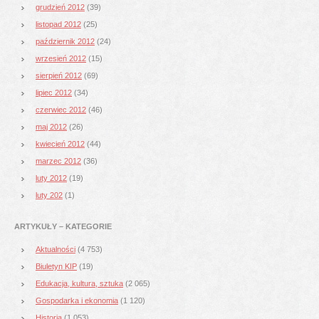
grudzień 2012
(39)
listopad 2012
(25)
październik 2012
(24)
wrzesień 2012
(15)
sierpień 2012
(69)
lipiec 2012
(34)
czerwiec 2012
(46)
maj 2012
(26)
kwiecień 2012
(44)
marzec 2012
(36)
luty 2012
(19)
luty 202
(1)
ARTYKUŁY – KATEGORIE
Aktualności
(4 753)
Biuletyn KIP
(19)
Edukacja, kultura, sztuka
(2 065)
Gospodarka i ekonomia
(1 120)
Historia
(1 053)