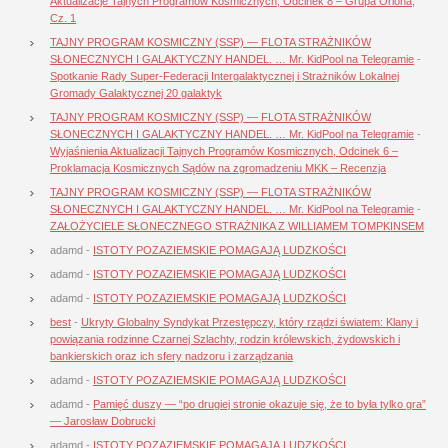
Aktualizacje Tajnych Programów Kosmicznych, Odcinek 8 – Grupa Oriona,
Cz. 1
TAJNY PROGRAM KOSMICZNY (SSP) — FLOTA STRAŻNIKÓW
SŁONECZNYCH I GALAKTYCZNY HANDEL. … Mr. KidPool na Telegramie
-
Spotkanie Rady Super-Federacji Intergalaktycznej i Strażników Lokalnej
Gromady Galaktycznej 20 galaktyk
TAJNY PROGRAM KOSMICZNY (SSP) — FLOTA STRAŻNIKÓW
SŁONECZNYCH I GALAKTYCZNY HANDEL. … Mr. KidPool na Telegramie
-
Wyjaśnienia Aktualizacji Tajnych Programów Kosmicznych, Odcinek 6 –
Proklamacja Kosmicznych Sądów na zgromadzeniu MKK – Recenzja
TAJNY PROGRAM KOSMICZNY (SSP) — FLOTA STRAŻNIKÓW
SŁONECZNYCH I GALAKTYCZNY HANDEL. … Mr. KidPool na Telegramie
-
ZAŁOŻYCIELE SŁONECZNEGO STRAŻNIKA Z WILLIAMEM TOMPKINSEM
adamd
-
ISTOTY POZAZIEMSKIE POMAGAJĄ LUDZKOŚCI
adamd
-
ISTOTY POZAZIEMSKIE POMAGAJĄ LUDZKOŚCI
adamd
-
ISTOTY POZAZIEMSKIE POMAGAJĄ LUDZKOŚCI
best
-
Ukryty Globalny Syndykat Przestępczy, który rządzi światem: Klany i
powiązania rodzinne Czarnej Szlachty, rodzin królewskich, żydowskich i
bankierskich oraz ich sfery nadzoru i zarządzania
adamd
-
ISTOTY POZAZIEMSKIE POMAGAJĄ LUDZKOŚCI
adamd
-
Pamięć duszy — “po drugiej stronie okazuje się, że to była tylko gra”
— Jarosław Dobrucki
adamd
-
ISTOTY POZAZIEMSKIE POMAGAJĄ LUDZKOŚCI