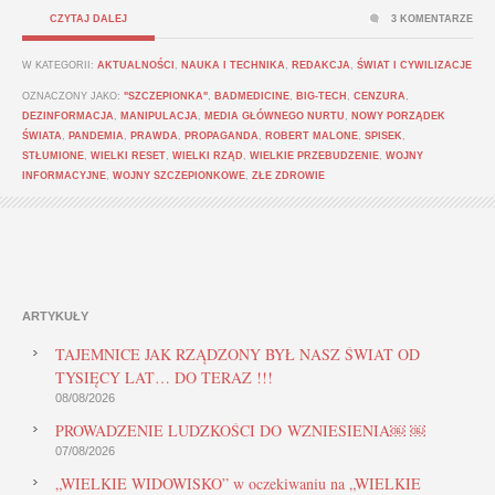
CZYTAJ DALEJ
3 KOMENTARZE
W KATEGORII:
AKTUALNOŚCI
,
NAUKA I TECHNIKA
,
REDAKCJA
,
ŚWIAT I CYWILIZACJE
OZNACZONY JAKO:
"SZCZEPIONKA"
,
BADMEDICINE
,
BIG-TECH
,
CENZURA
,
DEZINFORMACJA
,
MANIPULACJA
,
MEDIA GŁÓWNEGO NURTU
,
NOWY PORZĄDEK
ŚWIATA
,
PANDEMIA
,
PRAWDA
,
PROPAGANDA
,
ROBERT MALONE
,
SPISEK
,
STŁUMIONE
,
WIELKI RESET
,
WIELKI RZĄD
,
WIELKIE PRZEBUDZENIE
,
WOJNY
INFORMACYJNE
,
WOJNY SZCZEPIONKOWE
,
ZŁE ZDROWIE
ARTYKUŁY
TAJEMNICE JAK RZĄDZONY BYŁ NASZ ŚWIAT OD
TYSIĘCY LAT… DO TERAZ !!!
08/08/2026
PROWADZENIE LUDZKOŚCI DO WZNIESIENIA￼ ￼
07/08/2026
„WIELKIE WIDOWISKO” w oczekiwaniu na „WIELKIE