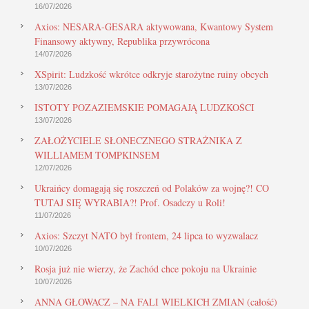
16/07/2026
Axios: NESARA-GESARA aktywowana, Kwantowy System
Finansowy aktywny, Republika przywrócona
14/07/2026
XSpirit: Ludzkość wkrótce odkryje starożytne ruiny obcych
13/07/2026
ISTOTY POZAZIEMSKIE POMAGAJĄ LUDZKOŚCI
13/07/2026
ZAŁOŻYCIELE SŁONECZNEGO STRAŻNIKA Z
WILLIAMEM TOMPKINSEM
12/07/2026
Ukraińcy domagają się roszczeń od Polaków za wojnę?! CO
TUTAJ SIĘ WYRABIA?! Prof. Osadczy u Roli!
11/07/2026
Axios: Szczyt NATO był frontem, 24 lipca to wyzwalacz
10/07/2026
Rosja już nie wierzy, że Zachód chce pokoju na Ukrainie
10/07/2026
ANNA GŁOWACZ – NA FALI WIELKICH ZMIAN (całość)