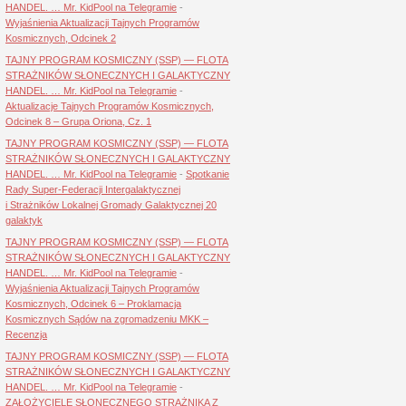
HANDEL. … Mr. KidPool na Telegramie
-
Wyjaśnienia Aktualizacji Tajnych Programów
Kosmicznych, Odcinek 2
TAJNY PROGRAM KOSMICZNY (SSP) — FLOTA
STRAŻNIKÓW SŁONECZNYCH I GALAKTYCZNY
HANDEL. … Mr. KidPool na Telegramie
-
Aktualizacje Tajnych Programów Kosmicznych,
Odcinek 8 – Grupa Oriona, Cz. 1
TAJNY PROGRAM KOSMICZNY (SSP) — FLOTA
STRAŻNIKÓW SŁONECZNYCH I GALAKTYCZNY
HANDEL. … Mr. KidPool na Telegramie
-
Spotkanie
Rady Super-Federacji Intergalaktycznej
i Strażników Lokalnej Gromady Galaktycznej 20
galaktyk
TAJNY PROGRAM KOSMICZNY (SSP) — FLOTA
STRAŻNIKÓW SŁONECZNYCH I GALAKTYCZNY
HANDEL. … Mr. KidPool na Telegramie
-
Wyjaśnienia Aktualizacji Tajnych Programów
Kosmicznych, Odcinek 6 – Proklamacja
Kosmicznych Sądów na zgromadzeniu MKK –
Recenzja
TAJNY PROGRAM KOSMICZNY (SSP) — FLOTA
STRAŻNIKÓW SŁONECZNYCH I GALAKTYCZNY
HANDEL. … Mr. KidPool na Telegramie
-
ZAŁOŻYCIELE SŁONECZNEGO STRAŻNIKA Z