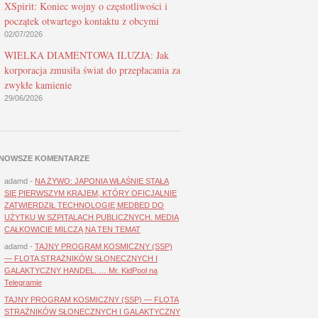
XSpirit: Koniec wojny o częstotliwości i
początek otwartego kontaktu z obcymi
02/07/2026
WIELKA DIAMENTOWA ILUZJA: Jak
korporacja zmusiła świat do przepłacania za
zwykłe kamienie
29/06/2026
NOWSZE KOMENTARZE
adamd
-
NA ŻYWO: JAPONIA WŁAŚNIE STAŁA
SIĘ PIERWSZYM KRAJEM, KTÓRY OFICJALNIE
ZATWIERDZIŁ TECHNOLOGIĘ MEDBED DO
UŻYTKU W SZPITALACH PUBLICZNYCH. MEDIA
CAŁKOWICIE MILCZĄ NA TEN TEMAT
adamd
-
TAJNY PROGRAM KOSMICZNY (SSP)
— FLOTA STRAŻNIKÓW SŁONECZNYCH I
GALAKTYCZNY HANDEL. … Mr. KidPool na
Telegramie
TAJNY PROGRAM KOSMICZNY (SSP) — FLOTA
STRAŻNIKÓW SŁONECZNYCH I GALAKTYCZNY