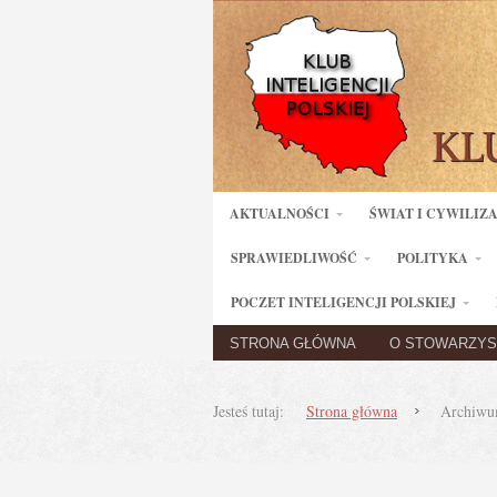
AKTUALNOŚCI
ŚWIAT I CYWILIZ
SPRAWIEDLIWOŚĆ
POLITYKA
POCZET INTELIGENCJI POLSKIEJ
STRONA GŁÓWNA
O STOWARZYS
Jesteś tutaj:
Strona główna
Archiwum