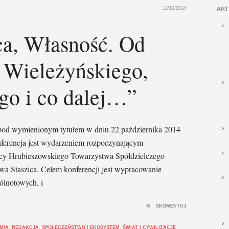
12/10/2014
ART
ca, Własność. Od
z Wieleżyńskiego,
go i co dalej…”
od wymienionym tytułem w dniu 22 października 2014
nferencja jest wydarzeniem rozpoczynającym
cy Hrubieszowskiego Towarzystwa Spółdzielczego
awa Staszica. Celem konferencji jest wypracowanie
ólnotowych, i
SKOMENTUJ
MIA
,
REDAKCJA
,
SPOŁECZEŃSTWO I EKOSYSTEM
,
ŚWIAT I CYWILIZACJE