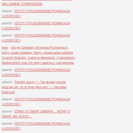
WILLIAMEM TOMPKINSEM
adamd
-
ISTOTY POZAZIEMSKIE POMAGAJĄ
LUDZKOŚCI
adamd
-
ISTOTY POZAZIEMSKIE POMAGAJĄ
LUDZKOŚCI
adamd
-
ISTOTY POZAZIEMSKIE POMAGAJĄ
LUDZKOŚCI
best
-
Ukryty Globalny Syndykat Przestępczy,
który rządzi światem: Klany i powiązania rodzinne
Czarnej Szlachty, rodzin królewskich, żydowskich i
bankierskich oraz ich sfery nadzoru i zarządzania
adamd
-
ISTOTY POZAZIEMSKIE POMAGAJĄ
LUDZKOŚCI
adamd
-
Pamięć duszy — “po drugiej stronie
okazuje się, że to była tylko gra” — Jarosław
Dobrucki
adamd
-
ISTOTY POZAZIEMSKIE POMAGAJĄ
LUDZKOŚCI
adamd
-
STARY IV ŚWIAT UMIERA… NOWY V
ŚWIAT SIĘ RODZI…
adamd
-
ISTOTY POZAZIEMSKIE POMAGAJĄ
LUDZKOŚCI