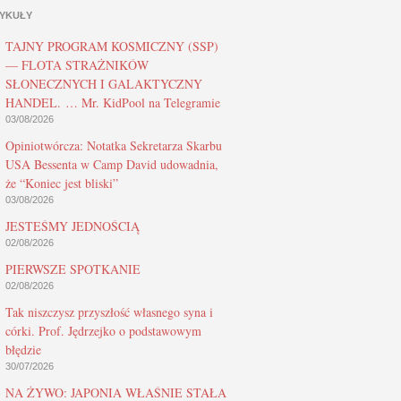
YKUŁY
TAJNY PROGRAM KOSMICZNY (SSP)
— FLOTA STRAŻNIKÓW
SŁONECZNYCH I GALAKTYCZNY
HANDEL. … Mr. KidPool na Telegramie
03/08/2026
Opiniotwórcza: Notatka Sekretarza Skarbu
USA Bessenta w Camp David udowadnia,
że “Koniec jest bliski”
03/08/2026
JESTEŚMY JEDNOŚCIĄ
02/08/2026
PIERWSZE SPOTKANIE
02/08/2026
Tak niszczysz przyszłość własnego syna i
córki. Prof. Jędrzejko o podstawowym
błędzie
30/07/2026
NA ŻYWO: JAPONIA WŁAŚNIE STAŁA