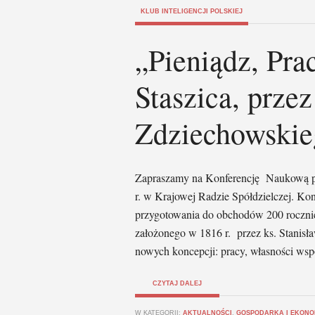
KLUB INTELIGENCJI POLSKIEJ
„Pieniądz, Pra
Staszica, prze
Zdziechowskie
Zapraszamy na Konferencję Naukową p
r. w Krajowej Radzie Spółdzielczej. Ko
przygotowania do obchodów 200 roczni
założonego w 1816 r. przez ks. Stanisł
nowych koncepcji: pracy, własności wsp
CZYTAJ DALEJ
W KATEGORII:
AKTUALNOŚCI
,
GOSPODARKA I EKONO