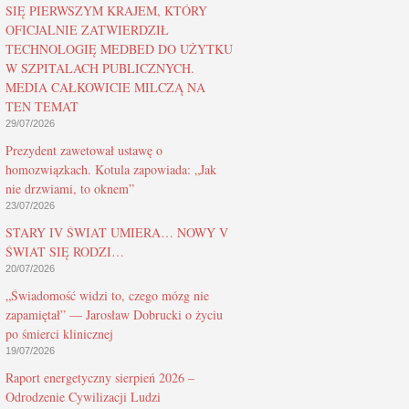
SIĘ PIERWSZYM KRAJEM, KTÓRY
OFICJALNIE ZATWIERDZIŁ
TECHNOLOGIĘ MEDBED DO UŻYTKU
W SZPITALACH PUBLICZNYCH.
MEDIA CAŁKOWICIE MILCZĄ NA
TEN TEMAT
29/07/2026
Prezydent zawetował ustawę o
homozwiązkach. Kotula zapowiada: „Jak
nie drzwiami, to oknem”
23/07/2026
STARY IV ŚWIAT UMIERA… NOWY V
ŚWIAT SIĘ RODZI…
20/07/2026
„Świadomość widzi to, czego mózg nie
zapamiętał” — Jarosław Dobrucki o życiu
po śmierci klinicznej
19/07/2026
Raport energetyczny sierpień 2026 –
Odrodzenie Cywilizacji Ludzi