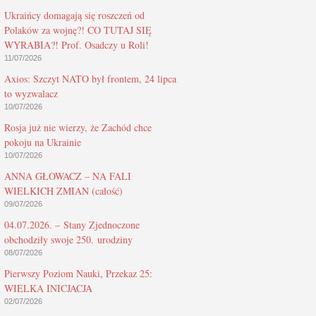
Ukraińcy domagają się roszczeń od
Polaków za wojnę?! CO TUTAJ SIĘ
WYRABIA?! Prof. Osadczy u Roli!
11/07/2026
Axios: Szczyt NATO był frontem, 24 lipca
to wyzwalacz
10/07/2026
Rosja już nie wierzy, że Zachód chce
pokoju na Ukrainie
10/07/2026
ANNA GŁOWACZ – NA FALI
WIELKICH ZMIAN (całość)
09/07/2026
04.07.2026. – Stany Zjednoczone
obchodziły swoje 250. urodziny
08/07/2026
Pierwszy Poziom Nauki, Przekaz 25:
WIELKA INICJACJA
02/07/2026