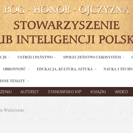
ACJE
USTRÓJ I PAŃSTWO
SPOŁECZEŃSTWO I EKOSYSTEM
OBRONNOŚĆ
EDUKACJA, KULTURA, SZTUKA
NAUKA I TECHN
INNE TEMATY
ZENIU
AUTORZY
STANOWISKO KIP
KSIĄŻKI
WIDEO
 Wieleżyński