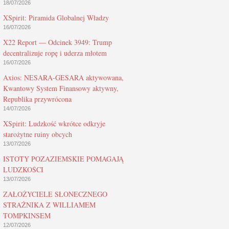
18/07/2026
XSpirit: Piramida Globalnej Władzy
16/07/2026
X22 Report — Odcinek 3949: Trump
decentralizuje ropę i uderza młotem
16/07/2026
Axios: NESARA-GESARA aktywowana,
Kwantowy System Finansowy aktywny,
Republika przywrócona
14/07/2026
XSpirit: Ludzkość wkrótce odkryje
starożytne ruiny obcych
13/07/2026
ISTOTY POZAZIEMSKIE POMAGAJĄ
LUDZKOŚCI
13/07/2026
ZAŁOŻYCIELE SŁONECZNEGO
STRAŻNIKA Z WILLIAMEM
TOMPKINSEM
12/07/2026