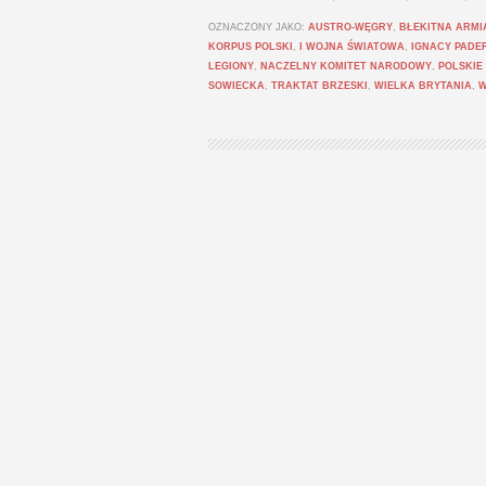
OZNACZONY JAKO:
AUSTRO-WĘGRY
,
BŁEKITNA ARMI
KORPUS POLSKI
,
I WOJNA ŚWIATOWA
,
IGNACY PADE
LEGIONY
,
NACZELNY KOMITET NARODOWY
,
POLSKIE
SOWIECKA
,
TRAKTAT BRZESKI
,
WIELKA BRYTANIA
,
W