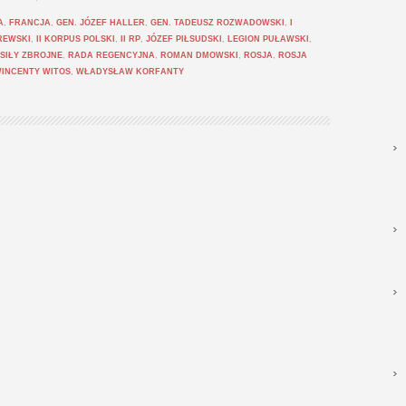
A
,
FRANCJA
,
GEN. JÓZEF HALLER
,
GEN. TADEUSZ ROZWADOWSKI
,
I
REWSKI
,
II KORPUS POLSKI
,
II RP
,
JÓZEF PIŁSUDSKI
,
LEGION PUŁAWSKI
,
 SIŁY ZBROJNE
,
RADA REGENCYJNA
,
ROMAN DMOWSKI
,
ROSJA
,
ROSJA
INCENTY WITOS
,
WŁADYSŁAW KORFANTY