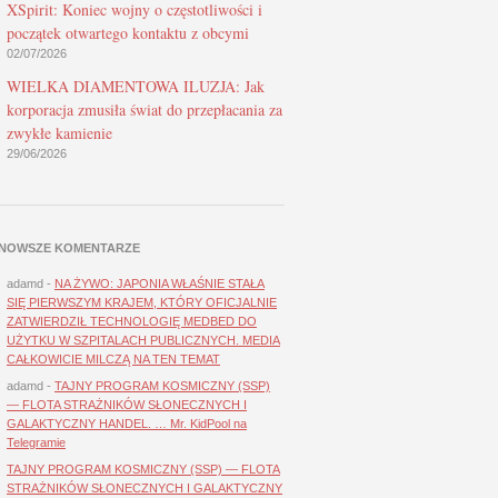
XSpirit: Koniec wojny o częstotliwości i
początek otwartego kontaktu z obcymi
02/07/2026
WIELKA DIAMENTOWA ILUZJA: Jak
korporacja zmusiła świat do przepłacania za
zwykłe kamienie
29/06/2026
NOWSZE KOMENTARZE
adamd
-
NA ŻYWO: JAPONIA WŁAŚNIE STAŁA
SIĘ PIERWSZYM KRAJEM, KTÓRY OFICJALNIE
ZATWIERDZIŁ TECHNOLOGIĘ MEDBED DO
UŻYTKU W SZPITALACH PUBLICZNYCH. MEDIA
CAŁKOWICIE MILCZĄ NA TEN TEMAT
adamd
-
TAJNY PROGRAM KOSMICZNY (SSP)
— FLOTA STRAŻNIKÓW SŁONECZNYCH I
GALAKTYCZNY HANDEL. … Mr. KidPool na
Telegramie
TAJNY PROGRAM KOSMICZNY (SSP) — FLOTA
STRAŻNIKÓW SŁONECZNYCH I GALAKTYCZNY