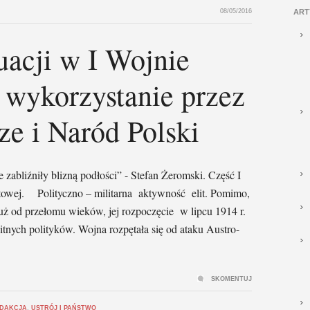
08/05/2016
ART
acji w I Wojnie
j wykorzystanie przez
ze i Naród Polski
e zabliźniły blizną podłości” - Stefan Żeromski. Część I
wej. Polityczno – militarna aktywność elit. Pomimo,
uż od przełomu wieków, jej rozpoczęcie w lipcu 1914 r.
tnych polityków. Wojna rozpętała się od ataku Austro-
SKOMENTUJ
DAKCJA
,
USTRÓJ I PAŃSTWO