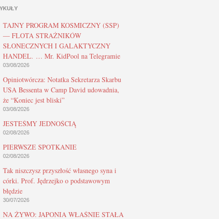
YKUŁY
TAJNY PROGRAM KOSMICZNY (SSP)
— FLOTA STRAŻNIKÓW
SŁONECZNYCH I GALAKTYCZNY
HANDEL. … Mr. KidPool na Telegramie
03/08/2026
Opiniotwórcza: Notatka Sekretarza Skarbu
USA Bessenta w Camp David udowadnia,
że “Koniec jest bliski”
03/08/2026
JESTEŚMY JEDNOŚCIĄ
02/08/2026
PIERWSZE SPOTKANIE
02/08/2026
Tak niszczysz przyszłość własnego syna i
córki. Prof. Jędrzejko o podstawowym
błędzie
30/07/2026
NA ŻYWO: JAPONIA WŁAŚNIE STAŁA