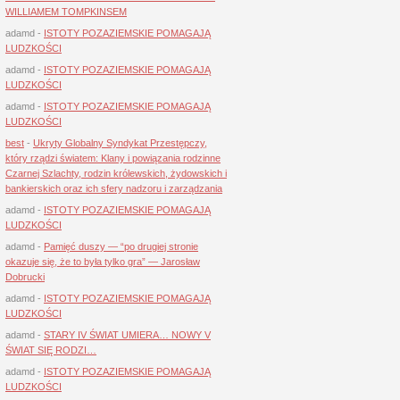
WILLIAMEM TOMPKINSEM
adamd
-
ISTOTY POZAZIEMSKIE POMAGAJĄ
LUDZKOŚCI
adamd
-
ISTOTY POZAZIEMSKIE POMAGAJĄ
LUDZKOŚCI
adamd
-
ISTOTY POZAZIEMSKIE POMAGAJĄ
LUDZKOŚCI
best
-
Ukryty Globalny Syndykat Przestępczy,
który rządzi światem: Klany i powiązania rodzinne
Czarnej Szlachty, rodzin królewskich, żydowskich i
bankierskich oraz ich sfery nadzoru i zarządzania
adamd
-
ISTOTY POZAZIEMSKIE POMAGAJĄ
LUDZKOŚCI
adamd
-
Pamięć duszy — “po drugiej stronie
okazuje się, że to była tylko gra” — Jarosław
Dobrucki
adamd
-
ISTOTY POZAZIEMSKIE POMAGAJĄ
LUDZKOŚCI
adamd
-
STARY IV ŚWIAT UMIERA… NOWY V
ŚWIAT SIĘ RODZI…
adamd
-
ISTOTY POZAZIEMSKIE POMAGAJĄ
LUDZKOŚCI