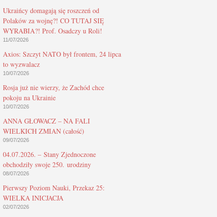
Ukraińcy domagają się roszczeń od
Polaków za wojnę?! CO TUTAJ SIĘ
WYRABIA?! Prof. Osadczy u Roli!
11/07/2026
Axios: Szczyt NATO był frontem, 24 lipca
to wyzwalacz
10/07/2026
Rosja już nie wierzy, że Zachód chce
pokoju na Ukrainie
10/07/2026
ANNA GŁOWACZ – NA FALI
WIELKICH ZMIAN (całość)
09/07/2026
04.07.2026. – Stany Zjednoczone
obchodziły swoje 250. urodziny
08/07/2026
Pierwszy Poziom Nauki, Przekaz 25:
WIELKA INICJACJA
02/07/2026