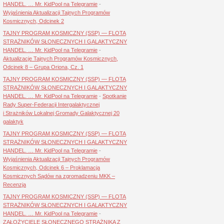
HANDEL. … Mr. KidPool na Telegramie
-
Wyjaśnienia Aktualizacji Tajnych Programów
Kosmicznych, Odcinek 2
TAJNY PROGRAM KOSMICZNY (SSP) — FLOTA
STRAŻNIKÓW SŁONECZNYCH I GALAKTYCZNY
HANDEL. … Mr. KidPool na Telegramie
-
Aktualizacje Tajnych Programów Kosmicznych,
Odcinek 8 – Grupa Oriona, Cz. 1
TAJNY PROGRAM KOSMICZNY (SSP) — FLOTA
STRAŻNIKÓW SŁONECZNYCH I GALAKTYCZNY
HANDEL. … Mr. KidPool na Telegramie
-
Spotkanie
Rady Super-Federacji Intergalaktycznej
i Strażników Lokalnej Gromady Galaktycznej 20
galaktyk
TAJNY PROGRAM KOSMICZNY (SSP) — FLOTA
STRAŻNIKÓW SŁONECZNYCH I GALAKTYCZNY
HANDEL. … Mr. KidPool na Telegramie
-
Wyjaśnienia Aktualizacji Tajnych Programów
Kosmicznych, Odcinek 6 – Proklamacja
Kosmicznych Sądów na zgromadzeniu MKK –
Recenzja
TAJNY PROGRAM KOSMICZNY (SSP) — FLOTA
STRAŻNIKÓW SŁONECZNYCH I GALAKTYCZNY
HANDEL. … Mr. KidPool na Telegramie
-
ZAŁOŻYCIELE SŁONECZNEGO STRAŻNIKA Z