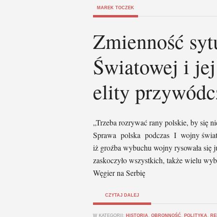
MAREK TOCZEK
Zmienność sytu
Światowej i je
elity przywódc
„Trzeba rozrywać rany polskie, by się ni
Sprawa polska podczas I wojny świato
iż groźba wybuchu wojny rysowała się j
zaskoczyło wszystkich, także wielu wybi
Węgier na Serbię
CZYTAJ DALEJ
W KATEGORII:
HISTORIA
,
OBRONNOŚĆ
,
POLITYKA
,
RE