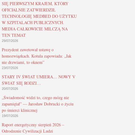
SIĘ PIERWSZYM KRAJEM, KTÓRY
OFICJALNIE ZATWIERDZIŁ
TECHNOLOGIĘ MEDBED DO UŻYTKU
W SZPITALACH PUBLICZNYCH.
MEDIA CAŁKOWICIE MILCZĄ NA
TEN TEMAT
29/07/2026
Prezydent zawetował ustawę o
homozwiązkach. Kotula zapowiada: „Jak
nie drzwiami, to oknem”
23/07/2026
STARY IV ŚWIAT UMIERA… NOWY V
ŚWIAT SIĘ RODZI…
20/07/2026
„Świadomość widzi to, czego mózg nie
zapamiętał” — Jarosław Dobrucki o życiu
po śmierci klinicznej
19/07/2026
Raport energetyczny sierpień 2026 –
Odrodzenie Cywilizacji Ludzi