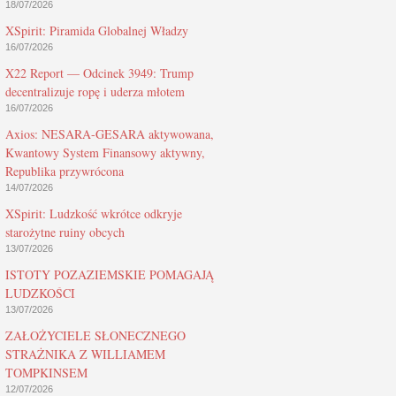
18/07/2026
XSpirit: Piramida Globalnej Władzy
16/07/2026
X22 Report — Odcinek 3949: Trump
decentralizuje ropę i uderza młotem
16/07/2026
Axios: NESARA-GESARA aktywowana,
Kwantowy System Finansowy aktywny,
Republika przywrócona
14/07/2026
XSpirit: Ludzkość wkrótce odkryje
starożytne ruiny obcych
13/07/2026
ISTOTY POZAZIEMSKIE POMAGAJĄ
LUDZKOŚCI
13/07/2026
ZAŁOŻYCIELE SŁONECZNEGO
STRAŻNIKA Z WILLIAMEM
TOMPKINSEM
12/07/2026