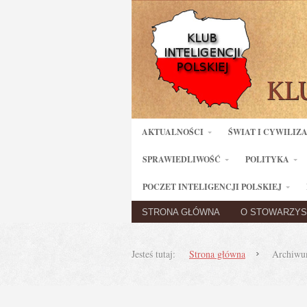
AKTUALNOŚCI
ŚWIAT I CYWILIZ
SPRAWIEDLIWOŚĆ
POLITYKA
POCZET INTELIGENCJI POLSKIEJ
STRONA GŁÓWNA
O STOWARZYS
Jesteś tutaj:
Strona główna
Archiwum