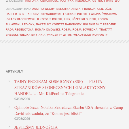
W KATEGORII:
HISTORIA
,
OBRONNOŚĆ
,
POLITYKA
,
REDAKCJA
,
USTRÓJ I PAŃSTWO
OZNACZONY JAKO:
AUSTRO-WĘGRY
,
BŁEKITNA ARMIA
,
FRANCJA
,
GEN. JÓZEF
HALLER
,
GEN. TADEUSZ ROZWADOWSKI
,
I KORPUS POLSKI
,
I WOJNA ŚWIATOWA
,
IGNACY PADEREWSKI
,
II KORPUS POLSKI
,
II RP
,
JÓZEF PIŁSUDSKI
,
LEGION
PUŁAWSKI
,
LEGIONY
,
NACZELNY KOMITET NARODOWY
,
POLSKIE SIŁY ZBROJNE
,
RADA REGENCYJNA
,
ROMAN DMOWSKI
,
ROSJA
,
ROSJA SOWIECKA
,
TRAKTAT
BRZESKI
,
WIELKA BRYTANIA
,
WINCENTY WITOS
,
WŁADYSŁAW KORFANTY
ARTYKUŁY
TAJNY PROGRAM KOSMICZNY (SSP) — FLOTA
STRAŻNIKÓW SŁONECZNYCH I GALAKTYCZNY
HANDEL. … Mr. KidPool na Telegramie
03/08/2026
Opiniotwórcza: Notatka Sekretarza Skarbu USA Bessenta w Camp
David udowadnia, że “Koniec jest bliski”
03/08/2026
JESTEŚMY JEDNOŚCIĄ