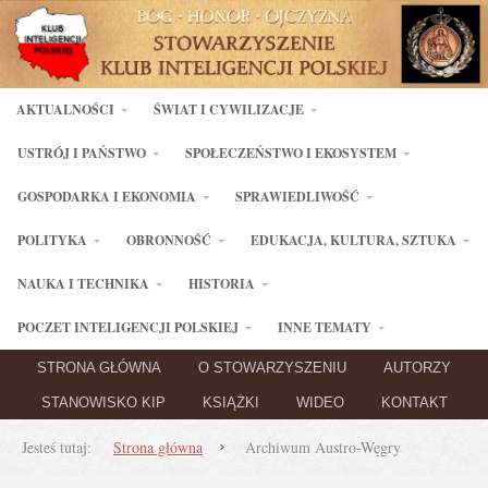
AKTUALNOŚCI
ŚWIAT I CYWILIZACJE
USTRÓJ I PAŃSTWO
SPOŁECZEŃSTWO I EKOSYSTEM
GOSPODARKA I EKONOMIA
SPRAWIEDLIWOŚĆ
POLITYKA
OBRONNOŚĆ
EDUKACJA, KULTURA, SZTUKA
NAUKA I TECHNIKA
HISTORIA
POCZET INTELIGENCJI POLSKIEJ
INNE TEMATY
STRONA GŁÓWNA
O STOWARZYSZENIU
AUTORZY
STANOWISKO KIP
KSIĄŻKI
WIDEO
KONTAKT
Jesteś tutaj:
Strona główna
Archiwum Austro-Węgry