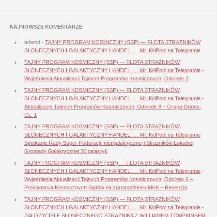
NAJNOWSZE KOMENTARZE
adamd
-
TAJNY PROGRAM KOSMICZNY (SSP) — FLOTA STRAŻNIKÓW
SŁONECZNYCH I GALAKTYCZNY HANDEL. … Mr. KidPool na Telegramie
TAJNY PROGRAM KOSMICZNY (SSP) — FLOTA STRAŻNIKÓW
SŁONECZNYCH I GALAKTYCZNY HANDEL. … Mr. KidPool na Telegramie
-
Wyjaśnienia Aktualizacji Tajnych Programów Kosmicznych, Odcinek 2
TAJNY PROGRAM KOSMICZNY (SSP) — FLOTA STRAŻNIKÓW
SŁONECZNYCH I GALAKTYCZNY HANDEL. … Mr. KidPool na Telegramie
-
Aktualizacje Tajnych Programów Kosmicznych, Odcinek 8 – Grupa Oriona,
Cz. 1
TAJNY PROGRAM KOSMICZNY (SSP) — FLOTA STRAŻNIKÓW
SŁONECZNYCH I GALAKTYCZNY HANDEL. … Mr. KidPool na Telegramie
-
Spotkanie Rady Super-Federacji Intergalaktycznej i Strażników Lokalnej
Gromady Galaktycznej 20 galaktyk
TAJNY PROGRAM KOSMICZNY (SSP) — FLOTA STRAŻNIKÓW
SŁONECZNYCH I GALAKTYCZNY HANDEL. … Mr. KidPool na Telegramie
-
Wyjaśnienia Aktualizacji Tajnych Programów Kosmicznych, Odcinek 6 –
Proklamacja Kosmicznych Sądów na zgromadzeniu MKK – Recenzja
TAJNY PROGRAM KOSMICZNY (SSP) — FLOTA STRAŻNIKÓW
SŁONECZNYCH I GALAKTYCZNY HANDEL. … Mr. KidPool na Telegramie
-
ZAŁOŻYCIELE SŁONECZNEGO STRAŻNIKA Z WILLIAMEM TOMPKINSEM