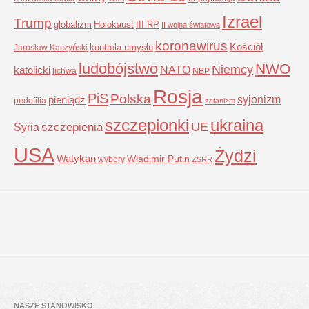
Izrael
Trump
globalizm
Holokaust
III RP
II wojna światowa
koronawirus
Kościół
kontrola umysłu
Jarosław Kaczyński
ludobójstwo
NWO
Niemcy
NATO
katolicki
lichwa
NBP
Rosja
PiS
Polska
syjonizm
pieniądz
pedofilia
satanizm
szczepionki
ukraina
UE
Syria
szczepienia
USA
Żydzi
Watykan
Władimir Putin
wybory
ZSRR
NASZE STANOWISKO