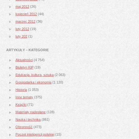
maj 2012
(26)
kwiecień 2012
(44)
marzec 2012
(36)
luty 2012
(19)
luty 202
(1)
ARTYKUŁY – KATEGORIE
Aktualności
(4 754)
Biuletyn KIP
(19)
Edukacja, kultura, sztuka
(2 063)
Gospodarka i ekonomia
(1 120)
Historia
(1 053)
Inne tematy
(375)
Książki
(71)
Materiały nadesłane
(128)
Nauka i technika
(861)
Obronność
(473)
Poczet inteligencji polskiej
(15)