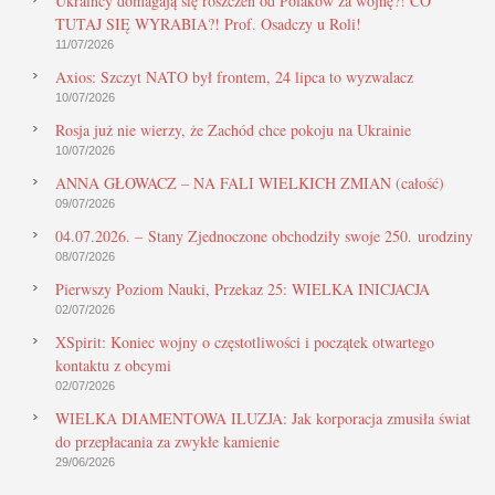
Ukraińcy domagają się roszczeń od Polaków za wojnę?! CO
TUTAJ SIĘ WYRABIA?! Prof. Osadczy u Roli!
11/07/2026
Axios: Szczyt NATO był frontem, 24 lipca to wyzwalacz
10/07/2026
Rosja już nie wierzy, że Zachód chce pokoju na Ukrainie
10/07/2026
ANNA GŁOWACZ – NA FALI WIELKICH ZMIAN (całość)
09/07/2026
04.07.2026. – Stany Zjednoczone obchodziły swoje 250. urodziny
08/07/2026
Pierwszy Poziom Nauki, Przekaz 25: WIELKA INICJACJA
02/07/2026
XSpirit: Koniec wojny o częstotliwości i początek otwartego
kontaktu z obcymi
02/07/2026
WIELKA DIAMENTOWA ILUZJA: Jak korporacja zmusiła świat
do przepłacania za zwykłe kamienie
29/06/2026