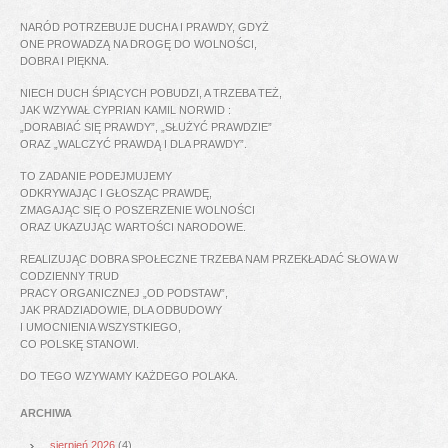
NARÓD POTRZEBUJE DUCHA I PRAWDY, GDYŻ
ONE PROWADZĄ NA DROGĘ DO WOLNOŚCI,
DOBRA I PIĘKNA.
NIECH DUCH ŚPIĄCYCH POBUDZI, A TRZEBA TEŻ,
JAK WZYWAŁ CYPRIAN KAMIL NORWID :
„DORABIAĆ SIĘ PRAWDY”, „SŁUŻYĆ PRAWDZIE”
ORAZ „WALCZYĆ PRAWDĄ I DLA PRAWDY”.
TO ZADANIE PODEJMUJEMY
ODKRYWAJĄC I GŁOSZĄC PRAWDĘ,
ZMAGAJĄC SIĘ O POSZERZENIE WOLNOŚCI
ORAZ UKAZUJĄC WARTOŚCI NARODOWE.
REALIZUJĄC DOBRA SPOŁECZNE TRZEBA NAM PRZEKŁADAĆ SŁOWA W
CODZIENNY TRUD
PRACY ORGANICZNEJ „OD PODSTAW”,
JAK PRADZIADOWIE, DLA ODBUDOWY
I UMOCNIENIA WSZYSTKIEGO,
CO POLSKĘ STANOWI.
DO TEGO WZYWAMY KAŻDEGO POLAKA.
ARCHIWA
sierpień 2026
(4)