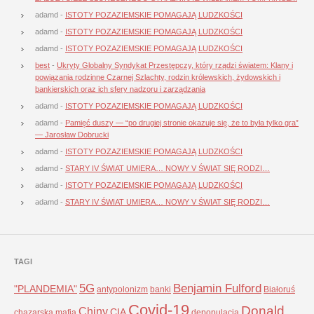
adamd
-
ISTOTY POZAZIEMSKIE POMAGAJĄ LUDZKOŚCI
adamd
-
ISTOTY POZAZIEMSKIE POMAGAJĄ LUDZKOŚCI
adamd
-
ISTOTY POZAZIEMSKIE POMAGAJĄ LUDZKOŚCI
best
-
Ukryty Globalny Syndykat Przestępczy, który rządzi światem: Klany i
powiązania rodzinne Czarnej Szlachty, rodzin królewskich, żydowskich i
bankierskich oraz ich sfery nadzoru i zarządzania
adamd
-
ISTOTY POZAZIEMSKIE POMAGAJĄ LUDZKOŚCI
adamd
-
Pamięć duszy — “po drugiej stronie okazuje się, że to była tylko gra”
— Jarosław Dobrucki
adamd
-
ISTOTY POZAZIEMSKIE POMAGAJĄ LUDZKOŚCI
adamd
-
STARY IV ŚWIAT UMIERA… NOWY V ŚWIAT SIĘ RODZI…
adamd
-
ISTOTY POZAZIEMSKIE POMAGAJĄ LUDZKOŚCI
adamd
-
STARY IV ŚWIAT UMIERA… NOWY V ŚWIAT SIĘ RODZI…
TAGI
5G
Benjamin Fulford
"PLANDEMIA"
antypolonizm
banki
Białoruś
Covid-19
Donald
Chiny
CIA
chazarska mafia
depopulacja