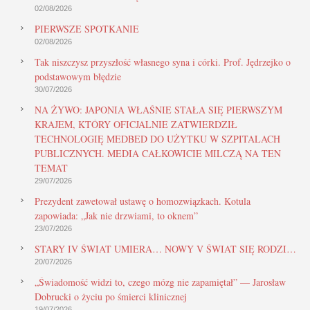
02/08/2026
PIERWSZE SPOTKANIE
02/08/2026
Tak niszczysz przyszłość własnego syna i córki. Prof. Jędrzejko o
podstawowym błędzie
30/07/2026
NA ŻYWO: JAPONIA WŁAŚNIE STAŁA SIĘ PIERWSZYM
KRAJEM, KTÓRY OFICJALNIE ZATWIERDZIŁ
TECHNOLOGIĘ MEDBED DO UŻYTKU W SZPITALACH
PUBLICZNYCH. MEDIA CAŁKOWICIE MILCZĄ NA TEN
TEMAT
29/07/2026
Prezydent zawetował ustawę o homozwiązkach. Kotula
zapowiada: „Jak nie drzwiami, to oknem”
23/07/2026
STARY IV ŚWIAT UMIERA… NOWY V ŚWIAT SIĘ RODZI…
20/07/2026
„Świadomość widzi to, czego mózg nie zapamiętał” — Jarosław
Dobrucki o życiu po śmierci klinicznej
19/07/2026