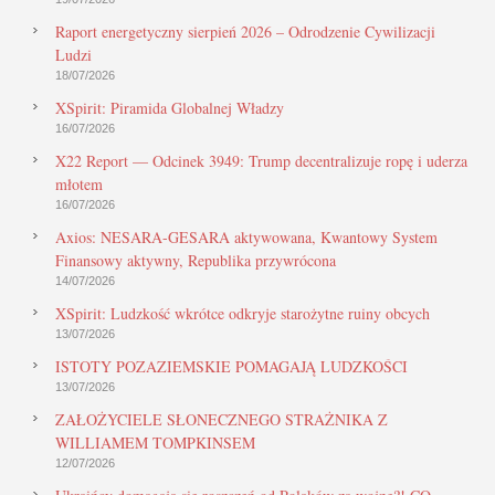
Raport energetyczny sierpień 2026 – Odrodzenie Cywilizacji
Ludzi
18/07/2026
XSpirit: Piramida Globalnej Władzy
16/07/2026
X22 Report — Odcinek 3949: Trump decentralizuje ropę i uderza
młotem
16/07/2026
Axios: NESARA-GESARA aktywowana, Kwantowy System
Finansowy aktywny, Republika przywrócona
14/07/2026
XSpirit: Ludzkość wkrótce odkryje starożytne ruiny obcych
13/07/2026
ISTOTY POZAZIEMSKIE POMAGAJĄ LUDZKOŚCI
13/07/2026
ZAŁOŻYCIELE SŁONECZNEGO STRAŻNIKA Z
WILLIAMEM TOMPKINSEM
12/07/2026