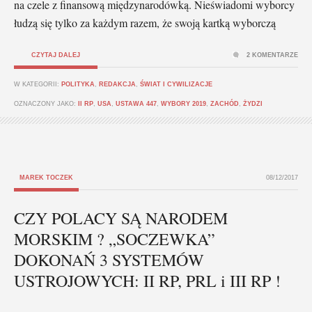
na czele z finansową międzynarodówką. Nieświadomi wyborcy
łudzą się tylko za każdym razem, że swoją kartką wyborczą
CZYTAJ DALEJ
2 KOMENTARZE
W KATEGORII:
POLITYKA
,
REDAKCJA
,
ŚWIAT I CYWILIZACJE
OZNACZONY JAKO:
II RP
,
USA
,
USTAWA 447
,
WYBORY 2019
,
ZACHÓD
,
ŻYDZI
MAREK TOCZEK
08/12/2017
CZY POLACY SĄ NARODEM
MORSKIM ? „SOCZEWKA”
DOKONAŃ 3 SYSTEMÓW
USTROJOWYCH: II RP, PRL i III RP !