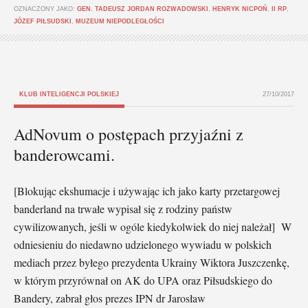
OZNACZONY JAKO:
GEN. TADEUSZ JORDAN ROZWADOWSKI
,
HENRYK NICPOŃ
,
II RP
,
JÓZEF PIŁSUDSKI
,
MUZEUM NIEPODLEGŁOŚCI
KLUB INTELIGENCJI POLSKIEJ
27/10/2017
AdNovum o postępach przyjaźni z
banderowcami.
[Blokując ekshumacje i używając ich jako karty przetargowej
banderland na trwałe wypisał się z rodziny państw
cywilizowanych, jeśli w ogóle kiedykolwiek do niej należał] W
odniesieniu do niedawno udzielonego wywiadu w polskich
mediach przez byłego prezydenta Ukrainy Wiktora Juszczenkę,
w którym przyrównał on AK do UPA oraz Piłsudskiego do
Bandery, zabrał głos prezes IPN dr Jarosław