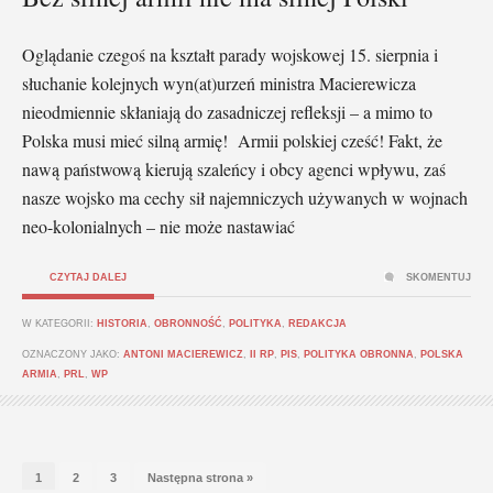
Oglądanie czegoś na kształt parady wojskowej 15. sierpnia i
słuchanie kolejnych wyn(at)urzeń ministra Macierewicza
nieodmiennie skłaniają do zasadniczej refleksji – a mimo to
Polska musi mieć silną armię! Armii polskiej cześć! Fakt, że
nawą państwową kierują szaleńcy i obcy agenci wpływu, zaś
nasze wojsko ma cechy sił najemniczych używanych w wojnach
neo-kolonialnych – nie może nastawiać
CZYTAJ DALEJ
SKOMENTUJ
W KATEGORII:
HISTORIA
,
OBRONNOŚĆ
,
POLITYKA
,
REDAKCJA
OZNACZONY JAKO:
ANTONI MACIEREWICZ
,
II RP
,
PIS
,
POLITYKA OBRONNA
,
POLSKA
ARMIA
,
PRL
,
WP
1
2
3
Następna strona »