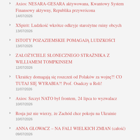
Axios: NESARA-GESARA aktywowana, Kwantowy System
Finansowy aktywny, Republika przywrócona
14/07/2026
XSpirit: Ludzkość wkrótce odkryje starożytne ruiny obcych
13/07/2026
ISTOTY POZAZIEMSKIE POMAGAJĄ LUDZKOŚCI
13/07/2026
ZAŁOŻYCIELE SŁONECZNEGO STRAŻNIKA Z
WILLIAMEM TOMPKINSEM
12/07/2026
Ukraińcy domagają się roszczeń od Polaków za wojnę?! CO
TUTAJ SIĘ WYRABIA?! Prof. Osadczy u Roli!
11/07/2026
Axios: Szczyt NATO był frontem, 24 lipca to wyzwalacz
10/07/2026
Rosja już nie wierzy, że Zachód chce pokoju na Ukrainie
10/07/2026
ANNA GŁOWACZ – NA FALI WIELKICH ZMIAN (całość)
09/07/2026