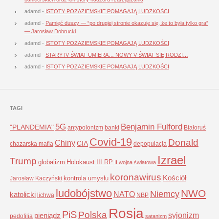
adamd
-
ISTOTY POZAZIEMSKIE POMAGAJĄ LUDZKOŚCI
adamd
-
Pamięć duszy — “po drugiej stronie okazuje się, że to była tylko gra”
— Jarosław Dobrucki
adamd
-
ISTOTY POZAZIEMSKIE POMAGAJĄ LUDZKOŚCI
adamd
-
STARY IV ŚWIAT UMIERA… NOWY V ŚWIAT SIĘ RODZI…
adamd
-
ISTOTY POZAZIEMSKIE POMAGAJĄ LUDZKOŚCI
TAGI
5G
Benjamin Fulford
"PLANDEMIA"
antypolonizm
banki
Białoruś
Covid-19
Donald
Chiny
CIA
chazarska mafia
depopulacja
Izrael
Trump
globalizm
Holokaust
III RP
II wojna światowa
koronawirus
Kościół
kontrola umysłu
Jarosław Kaczyński
ludobójstwo
NWO
Niemcy
NATO
katolicki
lichwa
NBP
Rosja
PiS
Polska
syjonizm
pieniądz
pedofilia
satanizm