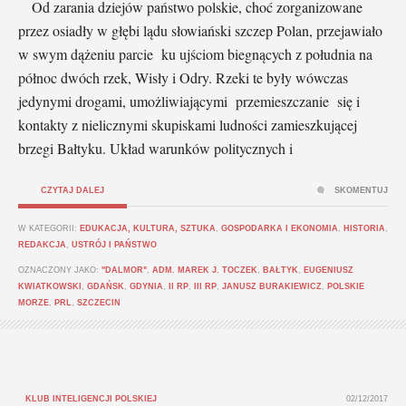
Od zarania dziejów państwo polskie, choć zorganizowane
przez osiadły w głębi lądu słowiański szczep Polan, przejawiało
w swym dążeniu parcie ku ujściom biegnących z południa na
północ dwóch rzek, Wisły i Odry. Rzeki te były wówczas
jedynymi drogami, umożliwiającymi przemieszczanie się i
kontakty z nielicznymi skupiskami ludności zamieszkującej
brzegi Bałtyku. Układ warunków politycznych i
CZYTAJ DALEJ
SKOMENTUJ
W KATEGORII:
EDUKACJA, KULTURA, SZTUKA
,
GOSPODARKA I EKONOMIA
,
HISTORIA
,
REDAKCJA
,
USTRÓJ I PAŃSTWO
OZNACZONY JAKO:
"DALMOR"
,
ADM. MAREK J. TOCZEK
,
BAŁTYK
,
EUGENIUSZ
KWIATKOWSKI
,
GDAŃSK
,
GDYNIA
,
II RP
,
III RP
,
JANUSZ BURAKIEWICZ
,
POLSKIE
MORZE
,
PRL
,
SZCZECIN
KLUB INTELIGENCJI POLSKIEJ
02/12/2017