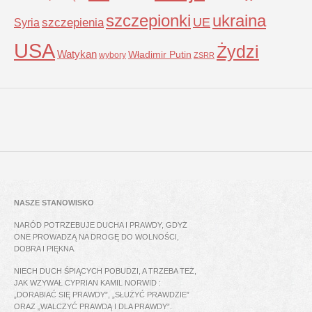
szczepionki
ukraina
UE
Syria
szczepienia
USA
Żydzi
Watykan
Władimir Putin
wybory
ZSRR
NASZE STANOWISKO
NARÓD POTRZEBUJE DUCHA I PRAWDY, GDYŻ
ONE PROWADZĄ NA DROGĘ DO WOLNOŚCI,
DOBRA I PIĘKNA.
NIECH DUCH ŚPIĄCYCH POBUDZI, A TRZEBA TEŻ,
JAK WZYWAŁ CYPRIAN KAMIL NORWID :
„DORABIAĆ SIĘ PRAWDY”, „SŁUŻYĆ PRAWDZIE”
ORAZ „WALCZYĆ PRAWDĄ I DLA PRAWDY”.