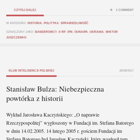
CZYTAJ DALEJ
1 COMMENT
W KATEGORII:
HISTORIA
,
POLITYKA
,
SPRAWIEDLIWOŚĆ
OZNACZONY JAKO:
BANDEROWCY
,
II RP
,
IPN
,
OUN/UPA
,
UKRAINA
,
WIKTOR
JUSZCZENKO
KLUB INTELIGENCJI POLSKIEJ
28/08/2017
Stanisław Bulza: Niebezpieczna
powtórka z historii
Wykład Jarosława Kaczyńskiego: „O naprawie
Rzeczypospolitej” wygłoszony w Fundacji im. Stefana Batorego
w dniu 14.02.2005. 14 lutego 2005 r. gościem Fundacji im
Stefana Batorego był Jarosław Kaczyński, który wygłosił tam