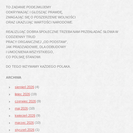
TO ZADANIE PODEJMUJEMY
ODKRYWAJĄC I GŁOSZĄC PRAWDĘ,
ZMAGAJĄC SIĘ O POSZERZENIE WOLNOŚCI
ORAZ UKAZUJĄC WARTOŚCI NARODOWE.
REALIZUJĄC DOBRA SPOŁECZNE TRZEBA NAM PRZEKŁADAĆ SŁOWA W
CODZIENNY TRUD
PRACY ORGANICZNEJ „OD PODSTAW”,
JAK PRADZIADOWIE, DLA ODBUDOWY
I UMOCNIENIA WSZYSTKIEGO,
CO POLSKĘ STANOWI.
DO TEGO WZYWAMY KAŻDEGO POLAKA.
ARCHIWA
sierpień 2026
(4)
lipiec 2026
(19)
czerwiec 2026
(9)
maj 2026
(10)
kwiecień 2026
(9)
marzec 2026
(10)
styczeń 2026
(1)