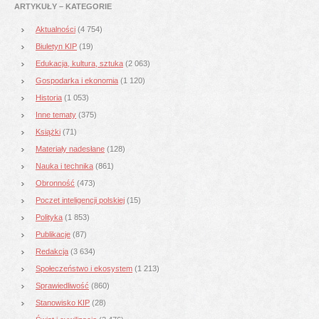
ARTYKUŁY – KATEGORIE
Aktualności
(4 754)
Biuletyn KIP
(19)
Edukacja, kultura, sztuka
(2 063)
Gospodarka i ekonomia
(1 120)
Historia
(1 053)
Inne tematy
(375)
Książki
(71)
Materiały nadesłane
(128)
Nauka i technika
(861)
Obronność
(473)
Poczet inteligencji polskiej
(15)
Polityka
(1 853)
Publikacje
(87)
Redakcja
(3 634)
Społeczeństwo i ekosystem
(1 213)
Sprawiedliwość
(860)
Stanowisko KIP
(28)