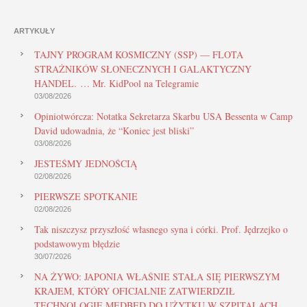
ARTYKUŁY
TAJNY PROGRAM KOSMICZNY (SSP) — FLOTA
STRAŻNIKÓW SŁONECZNYCH I GALAKTYCZNY
HANDEL. … Mr. KidPool na Telegramie
03/08/2026
Opiniotwórcza: Notatka Sekretarza Skarbu USA Bessenta w Camp
David udowadnia, że “Koniec jest bliski”
03/08/2026
JESTEŚMY JEDNOŚCIĄ
02/08/2026
PIERWSZE SPOTKANIE
02/08/2026
Tak niszczysz przyszłość własnego syna i córki. Prof. Jędrzejko o
podstawowym błędzie
30/07/2026
NA ŻYWO: JAPONIA WŁAŚNIE STAŁA SIĘ PIERWSZYM
KRAJEM, KTÓRY OFICJALNIE ZATWIERDZIŁ
TECHNOLOGIĘ MEDBED DO UŻYTKU W SZPITALACH