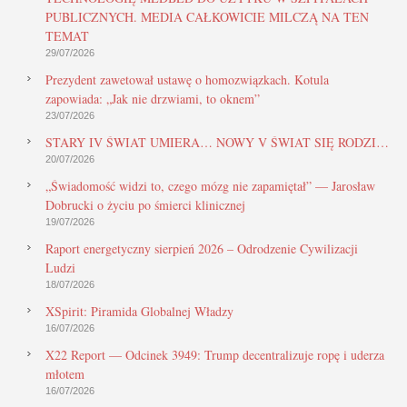
PUBLICZNYCH. MEDIA CAŁKOWICIE MILCZĄ NA TEN
TEMAT
29/07/2026
Prezydent zawetował ustawę o homozwiązkach. Kotula
zapowiada: „Jak nie drzwiami, to oknem”
23/07/2026
STARY IV ŚWIAT UMIERA… NOWY V ŚWIAT SIĘ RODZI…
20/07/2026
„Świadomość widzi to, czego mózg nie zapamiętał” — Jarosław
Dobrucki o życiu po śmierci klinicznej
19/07/2026
Raport energetyczny sierpień 2026 – Odrodzenie Cywilizacji
Ludzi
18/07/2026
XSpirit: Piramida Globalnej Władzy
16/07/2026
X22 Report — Odcinek 3949: Trump decentralizuje ropę i uderza
młotem
16/07/2026