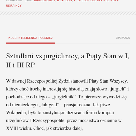
OZNACZONY JAKO:
BANDEROWCY
,
II RP
,
OUN
,
PROFESOR LUCYNA KULIŃSKA
,
UKRAIŃCY
KLUB INTELIGENCJI POLSKIEJ
03/02/2020
Sztadlani vs jurgieltnicy, a Piąty Stan w I,
II i III RP
W dawnej Rzeczpospolitej Żydzi stanowili Piaty Stan Wszyscy,
którzy choć trochę interesują się historią, znają słowo „jurgielt” i
pochodzące od niego – „jurgieltnik”. To pierwsze wywodzi się
od niemieckiego „Jahrgeld” – pensja roczna. Jak pisze
Wikipedia, była to zinstytucjonalizowana forma korupcji
urzędników I Rzeczypospolitej przez mocarstwa ościenne w
XVIII wieku. Choć, jak stwierdza dalej,