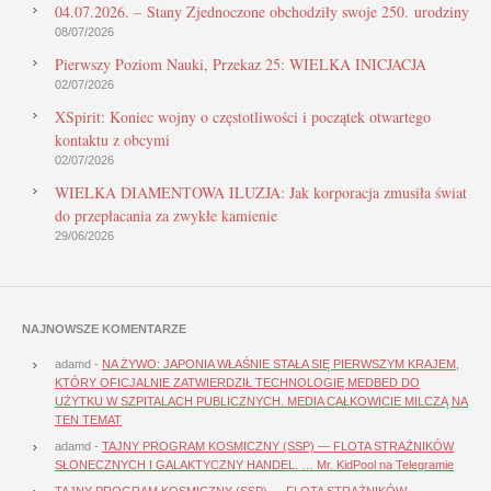
04.07.2026. – Stany Zjednoczone obchodziły swoje 250. urodziny
08/07/2026
Pierwszy Poziom Nauki, Przekaz 25: WIELKA INICJACJA
02/07/2026
XSpirit: Koniec wojny o częstotliwości i początek otwartego
kontaktu z obcymi
02/07/2026
WIELKA DIAMENTOWA ILUZJA: Jak korporacja zmusiła świat
do przepłacania za zwykłe kamienie
29/06/2026
NAJNOWSZE KOMENTARZE
adamd
-
NA ŻYWO: JAPONIA WŁAŚNIE STAŁA SIĘ PIERWSZYM KRAJEM,
KTÓRY OFICJALNIE ZATWIERDZIŁ TECHNOLOGIĘ MEDBED DO
UŻYTKU W SZPITALACH PUBLICZNYCH. MEDIA CAŁKOWICIE MILCZĄ NA
TEN TEMAT
adamd
-
TAJNY PROGRAM KOSMICZNY (SSP) — FLOTA STRAŻNIKÓW
SŁONECZNYCH I GALAKTYCZNY HANDEL. … Mr. KidPool na Telegramie
TAJNY PROGRAM KOSMICZNY (SSP) — FLOTA STRAŻNIKÓW