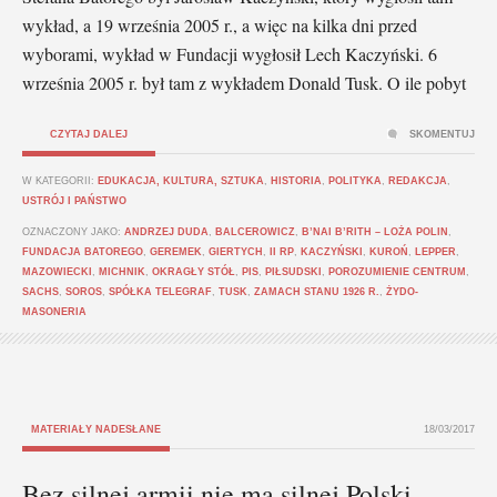
wykład, a 19 września 2005 r., a więc na kilka dni przed
wyborami, wykład w Fundacji wygłosił Lech Kaczyński. 6
września 2005 r. był tam z wykładem Donald Tusk. O ile pobyt
CZYTAJ DALEJ
SKOMENTUJ
W KATEGORII:
EDUKACJA, KULTURA, SZTUKA
,
HISTORIA
,
POLITYKA
,
REDAKCJA
,
USTRÓJ I PAŃSTWO
OZNACZONY JAKO:
ANDRZEJ DUDA
,
BALCEROWICZ
,
B’NAI B’RITH – LOŻA POLIN
,
FUNDACJA BATOREGO
,
GEREMEK
,
GIERTYCH
,
II RP
,
KACZYŃSKI
,
KUROŃ
,
LEPPER
,
MAZOWIECKI
,
MICHNIK
,
OKRAGŁY STÓŁ
,
PIS
,
PIŁSUDSKI
,
POROZUMIENIE CENTRUM
,
SACHS
,
SOROS
,
SPÓŁKA TELEGRAF
,
TUSK
,
ZAMACH STANU 1926 R.
,
ŻYDO-
MASONERIA
MATERIAŁY NADESŁANE
18/03/2017
Bez silnej armii nie ma silnej Polski