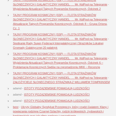
SŁONECZNYCH I GALAKTYCZNY HANDEL. … Mr. KidPool na Telegramie
-
Wyjaśnienia Aktualizacji Tajnych Programów Kosmicznych, Odcinek 2
TAJNY PROGRAM KOSMICZNY (SSP) — FLOTA STRAŻNIKÓW
SŁONECZNYCH I GALAKTYCZNY HANDEL. … Mr. KidPool na Telegramie
-
Aktualizacje Tajnych Programów Kosmicznych, Odcinek 8 – Grupa Oriona,
Cz. 1
TAJNY PROGRAM KOSMICZNY (SSP) — FLOTA STRAŻNIKÓW
SŁONECZNYCH I GALAKTYCZNY HANDEL. … Mr. KidPool na Telegramie
-
Spotkanie Rady Super-Federacji Intergalaktycznej i Strażników Lokalnej
Gromady Galaktycznej 20 galaktyk
TAJNY PROGRAM KOSMICZNY (SSP) — FLOTA STRAŻNIKÓW
SŁONECZNYCH I GALAKTYCZNY HANDEL. … Mr. KidPool na Telegramie
-
Wyjaśnienia Aktualizacji Tajnych Programów Kosmicznych, Odcinek 6 –
Proklamacja Kosmicznych Sądów na zgromadzeniu MKK – Recenzja
TAJNY PROGRAM KOSMICZNY (SSP) — FLOTA STRAŻNIKÓW
SŁONECZNYCH I GALAKTYCZNY HANDEL. … Mr. KidPool na Telegramie
-
ZAŁOŻYCIELE SŁONECZNEGO STRAŻNIKA Z WILLIAMEM TOMPKINSEM
adamd
-
ISTOTY POZAZIEMSKIE POMAGAJĄ LUDZKOŚCI
adamd
-
ISTOTY POZAZIEMSKIE POMAGAJĄ LUDZKOŚCI
adamd
-
ISTOTY POZAZIEMSKIE POMAGAJĄ LUDZKOŚCI
best
-
Ukryty Globalny Syndykat Przestępczy, który rządzi światem: Klany i
powiązania rodzinne Czarnej Szlachty, rodzin królewskich, żydowskich i
bankierskich oraz ich sfery nadzoru i zarządzania