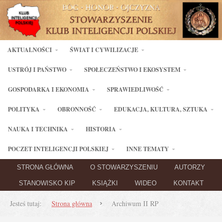
AKTUALNOŚCI
ŚWIAT I CYWILIZACJE
USTRÓJ I PAŃSTWO
SPOŁECZEŃSTWO I EKOSYSTEM
GOSPODARKA I EKONOMIA
SPRAWIEDLIWOŚĆ
POLITYKA
OBRONNOŚĆ
EDUKACJA, KULTURA, SZTUKA
NAUKA I TECHNIKA
HISTORIA
POCZET INTELIGENCJI POLSKIEJ
INNE TEMATY
STRONA GŁÓWNA
O STOWARZYSZENIU
AUTORZY
STANOWISKO KIP
KSIĄŻKI
WIDEO
KONTAKT
Jesteś tutaj:
Strona główna
Archiwum II RP