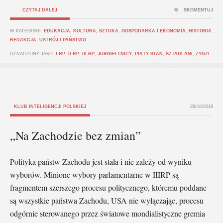
CZYTAJ DALEJ
SKOMENTUJ
W KATEGORII:
EDUKACJA, KULTURA, SZTUKA
,
GOSPODARKA I EKONOMIA
,
HISTORIA
,
REDAKCJA
,
USTRÓJ I PAŃSTWO
OZNACZONY JAKO:
I RP
,
II RP
,
III RP
,
JURGIELTNICY
,
PIĄTY STAN
,
SZTADLANI
,
ŻYDZI
KLUB INTELIGENCJI POLSKIEJ
28/10/2019
„Na Zachodzie bez zmian”
Polityka państw Zachodu jest stała i nie zależy od wyniku
wyborów. Minione wybory parlamentarne w IIIRP są
fragmentem szerszego procesu politycznego, któremu poddane
są wszystkie państwa Zachodu, USA nie wyłączając, procesu
odgórnie sterowanego przez światowe mondialistyczne gremia