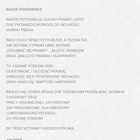
NASZE STANOWISKO
NARÓD POTRZEBUJE DUCHA I PRAWDY, GDYŻ
ONE PROWADZĄ NA DROGĘ DO WOLNOŚCI,
DOBRA I PIĘKNA.
NIECH DUCH ŚPIĄCYCH POBUDZI, A TRZEBA TEŻ,
JAK WZYWAŁ CYPRIAN KAMIL NORWID :
„DORABIAĆ SIĘ PRAWDY”, „SŁUŻYĆ PRAWDZIE”
ORAZ „WALCZYĆ PRAWDĄ I DLA PRAWDY”.
TO ZADANIE PODEJMUJEMY
ODKRYWAJĄC I GŁOSZĄC PRAWDĘ,
ZMAGAJĄC SIĘ O POSZERZENIE WOLNOŚCI
ORAZ UKAZUJĄC WARTOŚCI NARODOWE.
REALIZUJĄC DOBRA SPOŁECZNE TRZEBA NAM PRZEKŁADAĆ SŁOWA W
CODZIENNY TRUD
PRACY ORGANICZNEJ „OD PODSTAW”,
JAK PRADZIADOWIE, DLA ODBUDOWY
I UMOCNIENIA WSZYSTKIEGO,
CO POLSKĘ STANOWI.
DO TEGO WZYWAMY KAŻDEGO POLAKA.
ARCHIWA