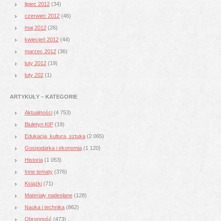
lipiec 2012
(34)
czerwiec 2012
(46)
maj 2012
(26)
kwiecień 2012
(44)
marzec 2012
(36)
luty 2012
(19)
luty 202
(1)
ARTYKUŁY – KATEGORIE
Aktualności
(4 753)
Biuletyn KIP
(19)
Edukacja, kultura, sztuka
(2 065)
Gospodarka i ekonomia
(1 120)
Historia
(1 053)
Inne tematy
(376)
Książki
(71)
Materiały nadesłane
(128)
Nauka i technika
(862)
Obronność
(473)