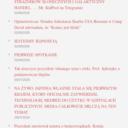
STRAŻNIKÓW SŁONECZNYCH I GALAKTYCZNY
HANDEL. … Mr. KidPool na Telegramie
03/08/2026
Opiniotwórcza: Notatka Sekretarza Skarbu USA Bessenta w Camp
David udowadnia, że “Koniec jest bliski”
03/08/2026
JESTEŚMY JEDNOŚCIĄ
02/08/2026
PIERWSZE SPOTKANIE
02/08/2026
Tak niszczysz przyszłość własnego syna i córki. Prof. Jędrzejko o
podstawowym błędzie
30/07/2026
NA ŻYWO: JAPONIA WŁAŚNIE STAŁA SIĘ PIERWSZYM
KRAJEM, KTÓRY OFICJALNIE ZATWIERDZIŁ
TECHNOLOGIĘ MEDBED DO UŻYTKU W SZPITALACH
PUBLICZNYCH. MEDIA CAŁKOWICIE MILCZĄ NA TEN
TEMAT
29/07/2026
Prezydent zawetował ustawę o homozwiązkach. Kotula