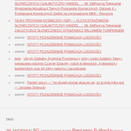
SŁONECZNYCH I GALAKTYCZNY HANDEL. … Mr. KidPool na Telegramie
-
Wyjaśnienia Aktualizacji Tajnych Programów Kosmicznych, Odcinek 6 –
Proklamacja Kosmicznych Sądów na zgromadzeniu MKK – Recenzja
TAJNY PROGRAM KOSMICZNY (SSP) — FLOTA STRAŻNIKÓW
SŁONECZNYCH I GALAKTYCZNY HANDEL. … Mr. KidPool na Telegramie
-
ZAŁOŻYCIELE SŁONECZNEGO STRAŻNIKA Z WILLIAMEM TOMPKINSEM
adamd
-
ISTOTY POZAZIEMSKIE POMAGAJĄ LUDZKOŚCI
adamd
-
ISTOTY POZAZIEMSKIE POMAGAJĄ LUDZKOŚCI
adamd
-
ISTOTY POZAZIEMSKIE POMAGAJĄ LUDZKOŚCI
best
-
Ukryty Globalny Syndykat Przestępczy, który rządzi światem: Klany i
powiązania rodzinne Czarnej Szlachty, rodzin królewskich, żydowskich i
bankierskich oraz ich sfery nadzoru i zarządzania
adamd
-
ISTOTY POZAZIEMSKIE POMAGAJĄ LUDZKOŚCI
adamd
-
Pamięć duszy — “po drugiej stronie okazuje się, że to była tylko gra”
— Jarosław Dobrucki
adamd
-
ISTOTY POZAZIEMSKIE POMAGAJĄ LUDZKOŚCI
TAGI
5G
Benjamin Fulford
"PLANDEMIA"
antypolonizm
banki
Białoruś