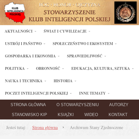
AKTUALNOŚCI
ŚWIAT I CYWILIZACJE
USTRÓJ I PAŃSTWO
SPOŁECZEŃSTWO I EKOSYSTEM
GOSPODARKA I EKONOMIA
SPRAWIEDLIWOŚĆ
POLITYKA
OBRONNOŚĆ
EDUKACJA, KULTURA, SZTUKA
NAUKA I TECHNIKA
HISTORIA
POCZET INTELIGENCJI POLSKIEJ
INNE TEMATY
STRONA GŁÓWNA
O STOWARZYSZENIU
AUTORZY
STANOWISKO KIP
KSIĄŻKI
WIDEO
KONTAKT
Jesteś tutaj:
Strona główna
Archiwum Stany Zjednoczone