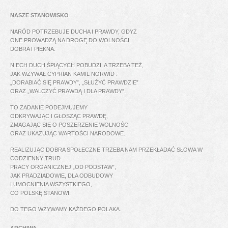
NASZE STANOWISKO
NARÓD POTRZEBUJE DUCHA I PRAWDY, GDYŻ
ONE PROWADZĄ NA DROGĘ DO WOLNOŚCI,
DOBRA I PIĘKNA.
NIECH DUCH ŚPIĄCYCH POBUDZI, A TRZEBA TEŻ,
JAK WZYWAŁ CYPRIAN KAMIL NORWID :
„DORABIAĆ SIĘ PRAWDY”, „SŁUŻYĆ PRAWDZIE”
ORAZ „WALCZYĆ PRAWDĄ I DLA PRAWDY”.
TO ZADANIE PODEJMUJEMY
ODKRYWAJĄC I GŁOSZĄC PRAWDĘ,
ZMAGAJĄC SIĘ O POSZERZENIE WOLNOŚCI
ORAZ UKAZUJĄC WARTOŚCI NARODOWE.
REALIZUJĄC DOBRA SPOŁECZNE TRZEBA NAM PRZEKŁADAĆ SŁOWA W
CODZIENNY TRUD
PRACY ORGANICZNEJ „OD PODSTAW”,
JAK PRADZIADOWIE, DLA ODBUDOWY
I UMOCNIENIA WSZYSTKIEGO,
CO POLSKĘ STANOWI.
DO TEGO WZYWAMY KAŻDEGO POLAKA.
ARCHIWA