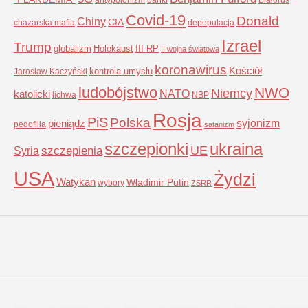
Covid-19
Donald
Chiny
CIA
chazarska mafia
depopulacja
Izrael
Trump
globalizm
Holokaust
III RP
II wojna światowa
koronawirus
Kościół
kontrola umysłu
Jarosław Kaczyński
ludobójstwo
NWO
Niemcy
NATO
katolicki
lichwa
NBP
Rosja
PiS
Polska
syjonizm
pieniądz
pedofilia
satanizm
szczepionki
ukraina
UE
Syria
szczepienia
USA
Żydzi
Watykan
Władimir Putin
wybory
ZSRR