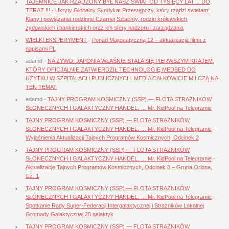
TAJEMNICE JAK RZĄDZONY BYŁ NASZ ŚWIAT OD TYSIĘCY LAT… DO
TERAZ !!!
-
Ukryty Globalny Syndykat Przestępczy, który rządzi światem:
Klany i powiązania rodzinne Czarnej Szlachty, rodzin królewskich,
żydowskich i bankierskich oraz ich sfery nadzoru i zarządzania
WIELKI EKSPERYMENT
-
Ponad Majestatyczną 12 – aktualizacja filmu z
napisami PL
adamd
-
NA ŻYWO: JAPONIA WŁAŚNIE STAŁA SIĘ PIERWSZYM KRAJEM,
KTÓRY OFICJALNIE ZATWIERDZIŁ TECHNOLOGIĘ MEDBED DO
UŻYTKU W SZPITALACH PUBLICZNYCH. MEDIA CAŁKOWICIE MILCZĄ NA
TEN TEMAT
adamd
-
TAJNY PROGRAM KOSMICZNY (SSP) — FLOTA STRAŻNIKÓW
SŁONECZNYCH I GALAKTYCZNY HANDEL. … Mr. KidPool na Telegramie
TAJNY PROGRAM KOSMICZNY (SSP) — FLOTA STRAŻNIKÓW
SŁONECZNYCH I GALAKTYCZNY HANDEL. … Mr. KidPool na Telegramie
-
Wyjaśnienia Aktualizacji Tajnych Programów Kosmicznych, Odcinek 2
TAJNY PROGRAM KOSMICZNY (SSP) — FLOTA STRAŻNIKÓW
SŁONECZNYCH I GALAKTYCZNY HANDEL. … Mr. KidPool na Telegramie
-
Aktualizacje Tajnych Programów Kosmicznych, Odcinek 8 – Grupa Oriona,
Cz. 1
TAJNY PROGRAM KOSMICZNY (SSP) — FLOTA STRAŻNIKÓW
SŁONECZNYCH I GALAKTYCZNY HANDEL. … Mr. KidPool na Telegramie
-
Spotkanie Rady Super-Federacji Intergalaktycznej i Strażników Lokalnej
Gromady Galaktycznej 20 galaktyk
TAJNY PROGRAM KOSMICZNY (SSP) — FLOTA STRAŻNIKÓW