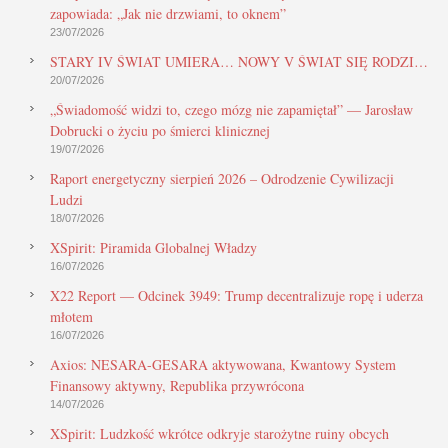
zapowiada: „Jak nie drzwiami, to oknem”
23/07/2026
STARY IV ŚWIAT UMIERA… NOWY V ŚWIAT SIĘ RODZI…
20/07/2026
„Świadomość widzi to, czego mózg nie zapamiętał” — Jarosław
Dobrucki o życiu po śmierci klinicznej
19/07/2026
Raport energetyczny sierpień 2026 – Odrodzenie Cywilizacji
Ludzi
18/07/2026
XSpirit: Piramida Globalnej Władzy
16/07/2026
X22 Report — Odcinek 3949: Trump decentralizuje ropę i uderza
młotem
16/07/2026
Axios: NESARA-GESARA aktywowana, Kwantowy System
Finansowy aktywny, Republika przywrócona
14/07/2026
XSpirit: Ludzkość wkrótce odkryje starożytne ruiny obcych