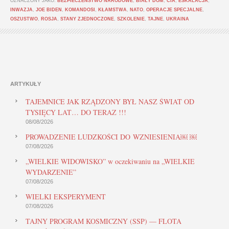
OZNACZONY JAKO:
BEZPIECZEŃSTWO NARODOWE
,
BIAŁY DOM
,
CIA
,
ESKALACJA
,
INWAZJA
,
JOE BIDEN
,
KOMANDOSI
,
KŁAMSTWA
,
NATO
,
OPERACJE SPECJALNE
,
OSZUSTWO
,
ROSJA
,
STANY ZJEDNOCZONE
,
SZKOLENIE
,
TAJNE
,
UKRAINA
ARTYKUŁY
TAJEMNICE JAK RZĄDZONY BYŁ NASZ ŚWIAT OD
TYSIĘCY LAT… DO TERAZ !!!
08/08/2026
PROWADZENIE LUDZKOŚCI DO WZNIESIENIA￼ ￼
07/08/2026
„WIELKIE WIDOWISKO” w oczekiwaniu na „WIELKIE
WYDARZENIE”
07/08/2026
WIELKI EKSPERYMENT
07/08/2026
TAJNY PROGRAM KOSMICZNY (SSP) — FLOTA