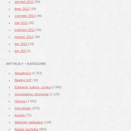
sierpień 2012
(69)
lipiec 2012
(34)
czerwiec 2012
(46)
maj 2012
(26)
kwiecień 2012
(44)
marzec 2012
(36)
luty 2012
(19)
luty 202
(1)
ARTYKUŁY – KATEGORIE
Aktualności
(4 753)
Biuletyn KIP
(19)
Edukacja, kultura, sztuka
(2 065)
Gospodarka i ekonomia
(1 120)
Historia
(1 053)
Inne tematy
(376)
Książki
(71)
Materiały nadesłane
(128)
Nauka i technika
(862)