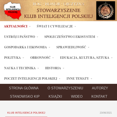
AKTUALNOŚCI
ŚWIAT I CYWILIZACJE
USTRÓJ I PAŃSTWO
SPOŁECZEŃSTWO I EKOSYSTEM
GOSPODARKA I EKONOMIA
SPRAWIEDLIWOŚĆ
POLITYKA
OBRONNOŚĆ
EDUKACJA, KULTURA, SZTUKA
NAUKA I TECHNIKA
HISTORIA
POCZET INTELIGENCJI POLSKIEJ
INNE TEMATY
STRONA GŁÓWNA
O STOWARZYSZENIU
AUTORZY
STANOWISKO KIP
KSIĄŻKI
WIDEO
KONTAKT
KLUB INTELIGENCJI POLSKIEJ
23/06/2021