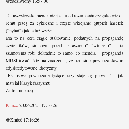
@zadziwiony 16:57:08
Ta faszystowska menda nie jest tu od rozumienia czegokolwiek.
Jemu płacą za cykliczne i częste wklejanie głupich hasełek
(“pytań”) jak te tuż wyżej.
Ma to na celu ciągle atakowanie, podatnych na propagandę
czytelników, strachem przed “strasznym” “wirusem” – ta
szumowina robi dokładnie to samo, co mendia – propaganda
MUSI trwać. Nie ma znaczenia, że non stop powtarza dawno
zdyskredytowane idiotyzmy.
“Kłamstwo powtarzane tysiące razy staje się prawdą” – jak
mawiał klasyk faszyzmu.
Za to mu płacą.
Kmieć
20.06.2021 17:16:26
@Kmieć 17:16:26