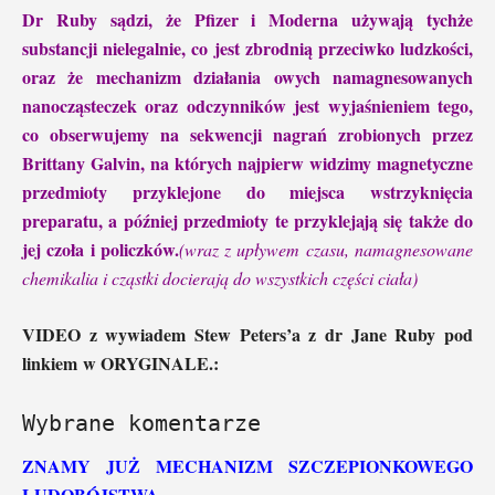
Dr Ruby sądzi, że Pfizer i Moderna używają tychże
substancji nielegalnie, co jest zbrodnią przeciwko ludzkości,
oraz że mechanizm działania owych namagnesowanych
nanocząsteczek oraz odczynników jest wyjaśnieniem tego,
co obserwujemy na sekwencji nagrań zrobionych przez
Brittany Galvin, na których najpierw widzimy magnetyczne
przedmioty przyklejone do miejsca wstrzyknięcia
preparatu, a później przedmioty te przyklejają się także do
jej czoła i policzków.
(wraz z upływem czasu, namagnesowane
chemikalia i cząstki docierają do wszystkich części ciała)
VIDEO z wywiadem Stew Peters’a z dr Jane Ruby pod
linkiem
w ORYGINALE.
:
Wybrane komentarze
ZNAMY JUŻ MECHANIZM SZCZEPIONKOWEGO
LUDOBÓJSTWA