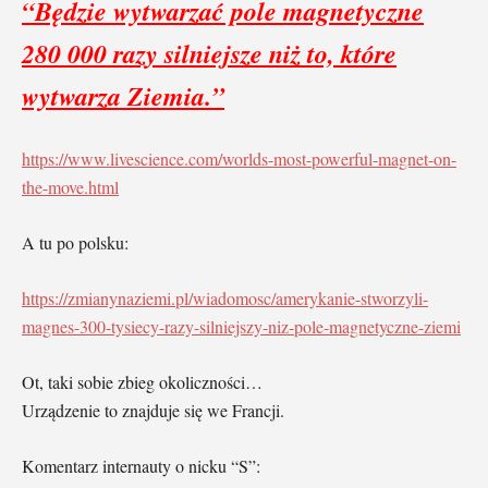
“Będzie wytwarzać pole magnetyczne
280 000 razy silniejsze niż to, które
wytwarza Ziemia.”
https://www.livescience.com/worlds-most-powerful-magnet-on-
the-move.html
A tu po polsku:
https://zmianynaziemi.pl/wiadomosc/amerykanie-stworzyli-
magnes-300-tysiecy-razy-silniejszy-niz-pole-magnetyczne-ziemi
Ot, taki sobie zbieg okoliczności…
Urządzenie to znajduje się we Francji.
Komentarz internauty o nicku “S”: