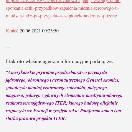
https://nczas.com/2021/06/12/rzadowa-agencja-zwoluje-pilne-
spotkanie-setki-przypadkow-zapalenia-miesnia-sercowego-u-
mlodych-ludzi-po-przyjeciu-szczepionek-moderny-i-pfizera/
Kmieć
20.06.2021 09:25:50
…
I tak oto właśnie agencje informacyjne podają, że:
“Amerykańskie prywatne przedsiębiorstwo przemysłu
jądrowego, obronnego i aeronautycznego General Atomics,
zakończyło montaż centralnego solenoidu, potężnego
magnesu, jednego z głównych elementów międzynarodowego
reaktora termojądrowego ITER, którego budowę oficjalnie
rozpoczęto we Francji w zeszłym roku. Poinformowała o tym
służba prasowa projektu ITER.”