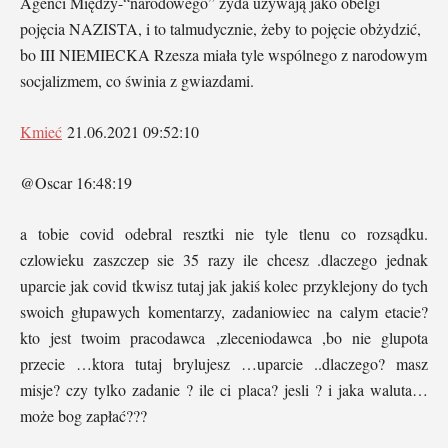
Agenci Między-“narodowego” żyda używają jako obelgi
pojęcia NAZISTA, i to talmudycznie, żeby to pojęcie obżydzić,
bo III NIEMIECKA Rzesza miała tyle wspólnego z narodowym
socjalizmem, co świnia z gwiazdami.
Kmieć
21.06.2021 09:52:10
@Oscar 16:48:19
a tobie covid odebral resztki nie tyle tlenu co rozsądku.
czlowieku zaszczep sie 35 razy ile chcesz .dlaczego jednak
uparcie jak covid tkwisz tutaj jak jakiś kolec przyklejony do tych
swoich głupawych komentarzy, zadaniowiec na calym etacie?
kto jest twoim pracodawca ,zleceniodawca ,bo nie glupota
przecie …ktora tutaj brylujesz …uparcie ..dlaczego? masz
misje? czy tylko zadanie ? ile ci placa? jesli ? i jaka waluta…
może bog zapłać???