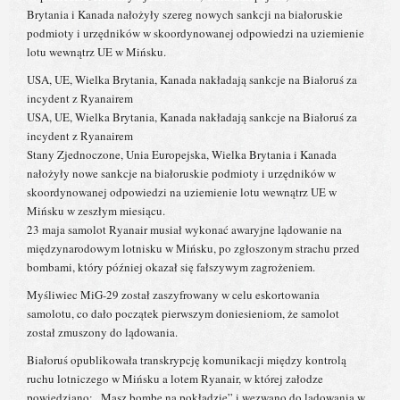
Brytania i Kanada nałożyły szereg nowych sankcji na białoruskie
podmioty i urzędników w skoordynowanej odpowiedzi na uziemienie
lotu wewnątrz UE w Mińsku.
USA, UE, Wielka Brytania, Kanada nakładają sankcje na Białoruś za
incydent z Ryanairem
USA, UE, Wielka Brytania, Kanada nakładają sankcje na Białoruś za
incydent z Ryanairem
Stany Zjednoczone, Unia Europejska, Wielka Brytania i Kanada
nałożyły nowe sankcje na białoruskie podmioty i urzędników w
skoordynowanej odpowiedzi na uziemienie lotu wewnątrz UE w
Mińsku w zeszłym miesiącu.
23 maja samolot Ryanair musiał wykonać awaryjne lądowanie na
międzynarodowym lotnisku w Mińsku, po zgłoszonym strachu przed
bombami, który później okazał się fałszywym zagrożeniem.
Myśliwiec MiG-29 został zaszyfrowany w celu eskortowania
samolotu, co dało początek pierwszym doniesieniom, że samolot
został zmuszony do lądowania.
Białoruś opublikowała transkrypcję komunikacji między kontrolą
ruchu lotniczego w Mińsku a lotem Ryanair, w której załodze
powiedziano: „Masz bombę na pokładzie” i wezwano do lądowania w