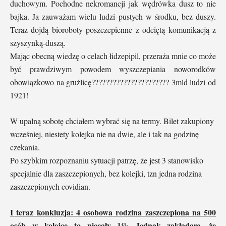
duchowym. Pochodne nekromancji jak wędrówka dusz to nie
bajka. Ja zauważam wielu ludzi pustych w środku, bez duszy.
Teraz dojdą bioroboty poszczepienne z odciętą komunikacją z
szyszynką-duszą.
Mając obecną wiedzę o celach łidzepipil, przeraża mnie co może
być prawdziwym powodem wyszczepiania noworodków
obowiązkowo na gruźlicę?????????????????????? 3mld ludzi od
1921!
W upalną sobotę chciałem wybrać się na termy. Bilet zakupiony
wcześniej, niestety kolejka nie na dwie, ale i tak na godzinę
czekania.
Po szybkim rozpoznaniu sytuacji patrzę, że jest 3 stanowisko
specjalnie dla zaszczepionych, bez kolejki, tzn jedna rodzina
zaszczepionych covidian.
I teraz konkluzja: 4 osobowa rodzina zaszczepiona na 500
osób w kolejce to niecały 1% Jednak zakłądam, że