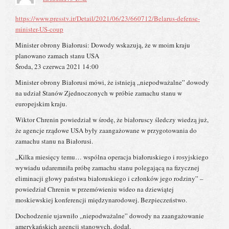
https://www.presstv.ir/Detail/2021/06/23/660712/Belarus-defense-
minister-US-coup
Minister obrony Białorusi: Dowody wskazują, że w moim kraju
planowano zamach stanu USA
Środa, 23 czerwca 2021 14:00
Minister obrony Białorusi mówi, że istnieją „niepodważalne” dowody
na udział Stanów Zjednoczonych w próbie zamachu stanu w
europejskim kraju.
Wiktor Chrenin powiedział w środę, że białoruscy śledczy wiedzą już,
że agencje rządowe USA były zaangażowane w przygotowania do
zamachu stanu na Białorusi.
„Kilka miesięcy temu… wspólna operacja białoruskiego i rosyjskiego
wywiadu udaremniła próbę zamachu stanu polegającą na fizycznej
eliminacji głowy państwa białoruskiego i członków jego rodziny” –
powiedział Chrenin w przemówieniu wideo na dziewiątej
moskiewskiej konferencji międzynarodowej. Bezpieczeństwo.
Dochodzenie ujawniło „niepodważalne” dowody na zaangażowanie
amerykańskich agencji stanowych, dodał.