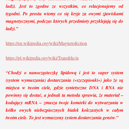
ludzi. Jest to zgodne ze wszystkim, co relacjonujemy od
tygodni. Po prostu wiemy co się kryje za owymi zjawiskami
magnetycznymi, podczas których przedmioty przyklejają się do
ludzi.”
https://en.wikipedia.org/wiki/Magnetofection
https://pl.wikipedia.org/wiki/Transfekcja
“Chodzi o nanocząsteczkę lipidową i jest to super system
(system wymuszania) dostarczania («szczepionki») jako że są
miejsca w twoim ciele, gdzie syntetyczne DNA i RNA nie
powinny się dostać, a jednak ta metoda sprawia, że materiał –
kodujący mRNA – zmusza twoje komórki do wytwarzania w
kółko owych niebezpiecznych białek kolczastych w całym
twoim ciele. To jest wymuszony system dostarczania genów.”