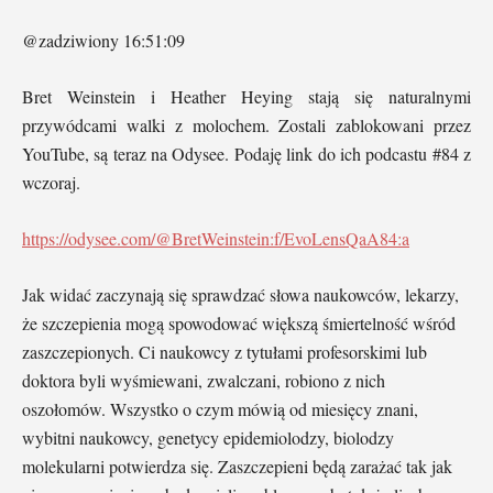
@zadziwiony 16:51:09
Bret Weinstein i Heather Heying stają się naturalnymi
przywódcami walki z molochem. Zostali zablokowani przez
YouTube, są teraz na Odysee. Podaję link do ich podcastu #84 z
wczoraj.
https://odysee.com/@BretWeinstein:f/EvoLensQaA84:a
Jak widać zaczynają się sprawdzać słowa naukowców, lekarzy,
że szczepienia mogą spowodować większą śmiertelność wśród
zaszczepionych. Ci naukowcy z tytułami profesorskimi lub
doktora byli wyśmiewani, zwalczani, robiono z nich
oszołomów. Wszystko o czym mówią od miesięcy znani,
wybitni naukowcy, genetycy epidemiolodzy, biolodzy
molekularni potwierdza się. Zaszczepieni będą zarażać tak jak