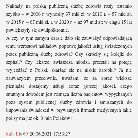
Nakłady na polską publiczną służbę zdrowia rosły ostatnio
szybko – w 2006 r. wynosiły 37 mld zł, w 2010 r. – 57 mld zł,
w 2015 r. – 67 mld zł, a w 2020 r. – aż 97 mld zł; w ciągu 15 lat
powiększyły się dwuipółkrotnie.
A czy w tym samym czasie dało się zauważyć odpowiadającą
temu wzrostowi nakładów poprawę jakości usług świadczonych
przez publiczną służbę zdrowia? Czy skróciły się kolejki do
szpitali? Czy lekarze, zwłaszcza młodzi, przestali na potęgę
wyjeżdżać z Polski, skarżąc się na niskie zarobki? Ja nie
zauważyłem przeciwnie, uważam, że za coraz większe
pieniądze dostajemy usługi coraz gorszej jakości, czego
smutnym dowodem jest rosnąca liczba pacjentów wypychanych
poza system publicznej służby zdrowia i zmuszanych do
kupowania świadczeń w prywatnych firmach medycznych takie
polisy ma już ok. 3 mln Polaków!
kula Lis 69
20.06.2021 17:53:27