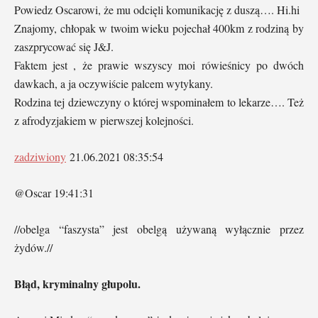
Powiedz Oscarowi, że mu odcięli komunikację z duszą…. Hi.hi
Znajomy, chłopak w twoim wieku pojechał 400km z rodziną by
zaszprycować się J&J.
Faktem jest , że prawie wszyscy moi rówieśnicy po dwóch
dawkach, a ja oczywiście palcem wytykany.
Rodzina tej dziewczyny o której wspominałem to lekarze…. Też
z afrodyzjakiem w pierwszej kolejności.
zadziwiony
21.06.2021 08:35:54
@Oscar 19:41:31
//obelga “faszysta” jest obelgą używaną wyłącznie przez
żydów.//
Błąd, kryminalny głupolu.