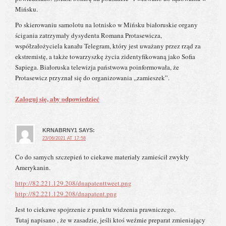
Mińsku.
Po skierowaniu samolotu na lotnisko w Mińsku białoruskie organy
ścigania zatrzymały dysydenta Romana Protasewicza,
współzałożyciela kanału Telegram, który jest uważany przez rząd za
ekstremistę, a także towarzyszkę życia zidentyfikowaną jako Sofia
Sapiega. Białoruska telewizja państwowa poinformowała, że ​​
Protasewicz przyznał się do organizowania „zamieszek”.
Zaloguj się, aby odpowiedzieć
KRNABRNY1
SAYS:
23/06/2021 AT 17:58
Co do samych szczepień to ciekawe materiały zamieścił zwykły
Amerykanin.
http://82.221.129.208/dnapatenttweet.png
http://82.221.129.208/dnapatent.png
Jest to ciekawe spojrzenie z punktu widzenia prawniczego.
Tutaj napisano , że w zasadzie, jeśli ktoś weźmie preparat zmieniający