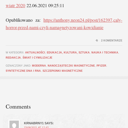
wiatr 2020
22.06.2021 09:25:11
Opublikowano za:
https://anthony.neon24.pl/post/162397,caly-
horror-przed-nami-czyli-namagnetyzowani-kowidianie
2 KOMENTARZE
W KATEGORII:
AKTUALNOŚCI
,
EDUKACJA, KULTURA, SZTUKA
,
NAUKA I TECHNIKA
,
REDAKCJA
,
ŚWIAT I CYWILIZACJE
OZNACZONY JAKO:
MODERNA
,
NANOCZĄSTECZKI MAGNETYCZNE
,
PFIZER
,
SYNTETYCZNE DNA I RNA
,
SZCZEPIONKI MAGNETYCZNE
Comments
KRNABRNY1
SAYS:
23/06/2021 AT 17:42