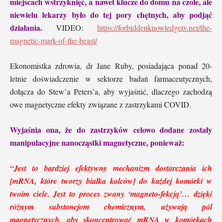
miejscach wstrzyknięć, a nawet klucze do domu na czole, ale
niewielu lekarzy było do tej pory chętnych, aby podjąć
działania.
VIDEO:
https://forbiddenknowledgetv.net/the-
magnetic-mark-of-the-beast/
Ekonomistka zdrowia, dr Jane Ruby, posiadająca ponad 20-
letnie doświadczenie w sektorze badań farmaceutycznych,
dołącza do Stew’a Peters’a, aby wyjaśnić, dlaczego zachodzą
owe magnetyczne efekty związane z zastrzykami COVID.
Wyjaśnia ona, że do zastrzyków celowo dodane zostały
manipulacyjne nanocząstki magnetyczne, ponieważ:
“Jest to bardziej efektywny mechanizm dostarczania ich
[mRNA, które tworzy białka kolców] do każdej komórki w
twoim ciele. Jest to proces zwany ‘magneto-fekcją’… dzięki
różnym substancjom chemicznym, używają pól
magnetycznych, aby skoncentrować mRNA w komórkach