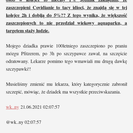
zaszczepieni Covidianie to tacy idioci, że znajdą się w tej
kolejce 2h i dobiją do 5%?? Z tego wynika, że większość
zaszczepionych to nie przedział wiekowy aquaparku, a
targetem staży ludzie.
Mojego dziadka prawie 100letniego zaszczepiono po praniu
mózgu Pfitzerem, po 3h po szczypawce zawał, na szczęście
odratowany. Lekarze pomimo tego wmawiali mu drugą dawkę
szczypawki!!
Musieliśmy zmienić mu lekarza, który kategorycznie zabronił
szczepić, mówiąc, że dziadek ma wszystkie przeciwskazania.
wk..ny
21.06.2021 02:07:57
@wk..ny 02:07:57