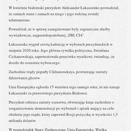
W kwietniu białoruski prezydent Aleksander Łukaszenko powiedział,
że zamach stanu i zamach na niego i jego rodzinę zostały
udaremnione.
Powiedział, że w sprawę zaangażowane były zagraniczne służby
wywiadowcze, najprawdopodobniej „FBI, CIA”.
Łukaszenka wygrał szóstą kadencję w wyborach prezydenckich w
sierpniu 2020 roku. Jego główna rywalka polityczna, Swiatłana
Cichanowskaja, zaprotestowała przeciwko wynikowi, twierdząc, że
doszło do oszustwa wyborczego.
Zachodnie rządy poparły Cikhanouskaya, powtarzając zarzuty
fałszowania głosów.
Unia Europejska ogłosiła 15 września tego samego roku, że nie uznaje
Łukaszenki za prawowitego prezydenta Białorusi.
Prezydent odrzuca zarzuty oszustwa, obwiniając kraje zachodnie o
zorganizowanie demonstracji po wyborach i spisek mający na celu
obalenie jego rządu, który zapewnił Rosji pożyczkę w wysokości 1,5
miliarda dolarów.
W poniedziałek Stany Zjednoczone, Unia Europejska, Wielka