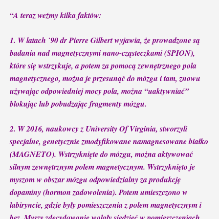
“A teraz weźmy kilka faktów:
1. W latach `90 dr Pierre Gilbert wyjawia, że prowadzone są
badania nad magnetycznymi nano-cząsteczkami (SPION),
które się wstrzykuje, a potem za pomocą zewnętrznego pola
magnetycznego, można je przesunąć do mózgu i tam, znowu
używając odpowiedniej mocy pola, można “uaktywniać”
blokując lub pobudzając fragmenty mózgu.
2. W 2016, naukowcy z University Of Virginia, stworzyli
specjalne, genetycznie zmodyfikowane namagnesowane białko
(MAGNETO). Wstrzyknięte do mózgu, można aktywować
silnym zewnętrznym polem magnetycznym. Wstrzyknięto je
myszom w obszar mózgu odpowiedzialny za produkcję
dopaminy (hormon zadowolenia). Potem umieszczono w
labiryncie, gdzie były pomieszczenia z polem magnetycznym i
bez. Myszy zdecydowanie wolały siedzieć w pomieszczeniach