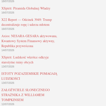
18/07/2026
XSpirit: Piramida Globalnej Władzy
16/07/2026
X22 Report — Odcinek 3949: Trump
decentralizuje ropę i uderza młotem
16/07/2026
Axios: NESARA-GESARA aktywowana,
Kwantowy System Finansowy aktywny,
Republika przywrócona
14/07/2026
XSpirit: Ludzkość wkrótce odkryje
starożytne ruiny obcych
13/07/2026
ISTOTY POZAZIEMSKIE POMAGAJĄ
LUDZKOŚCI
13/07/2026
ZAŁOŻYCIELE SŁONECZNEGO
STRAŻNIKA Z WILLIAMEM
TOMPKINSEM
12/07/2026