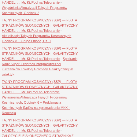
HANDEL. … Mr. KidPool na Telegramie
-
Wyjaśnienia Aktualizacji Tajnych Programów
Kosmicznych, Odcinek 2
TAJNY PROGRAM KOSMICZNY (SSP) — FLOTA
STRAŻNIKÓW SŁONECZNYCH I GALAKTYCZNY
HANDEL. … Mr. KidPool na Telegramie
-
Aktualizacje Tajnych Programów Kosmicznych,
Odcinek 8 – Grupa Oriona, Cz. 1
TAJNY PROGRAM KOSMICZNY (SSP) — FLOTA
STRAŻNIKÓW SŁONECZNYCH I GALAKTYCZNY
HANDEL. … Mr. KidPool na Telegramie
-
Spotkanie
Rady Super-Federacji Intergalaktycznej
i Strażników Lokalnej Gromady Galaktycznej 20
galaktyk
TAJNY PROGRAM KOSMICZNY (SSP) — FLOTA
STRAŻNIKÓW SŁONECZNYCH I GALAKTYCZNY
HANDEL. … Mr. KidPool na Telegramie
-
Wyjaśnienia Aktualizacji Tajnych Programów
Kosmicznych, Odcinek 6 – Proklamacja
Kosmicznych Sądów na zgromadzeniu MKK –
Recenzja
TAJNY PROGRAM KOSMICZNY (SSP) — FLOTA
STRAŻNIKÓW SŁONECZNYCH I GALAKTYCZNY
HANDEL. … Mr. KidPool na Telegramie
-
ZAŁOŻYCIELE SŁONECZNEGO STRAŻNIKA Z