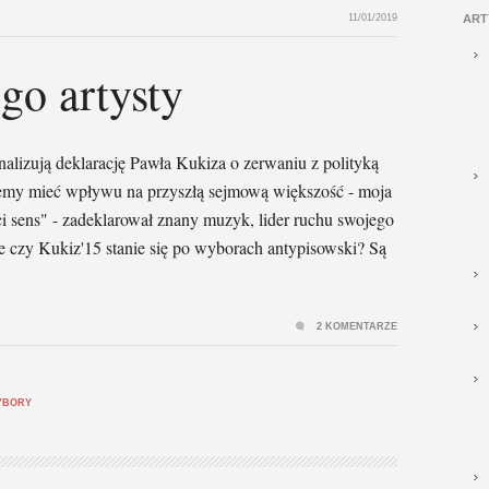
11/01/2019
ART
go artysty
analizują deklarację Pawła Kukiza o zerwaniu z polityką
ziemy mieć wpływu na przyszłą sejmową większość - moja
i sens" - zadeklarował znany muzyk, lider ruchu swojego
kże czy Kukiz'15 stanie się po wyborach antypisowski? Są
2 KOMENTARZE
YBORY