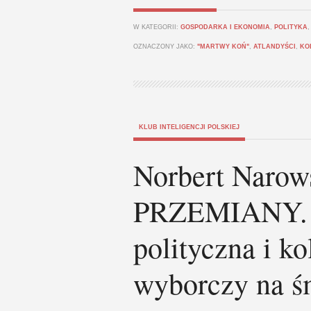
W KATEGORII:
GOSPODARKA I EKONOMIA
,
POLITYKA
OZNACZONY JAKO:
"MARTWY KOŃ"
,
ATLANDYŚCI
,
KO
KLUB INTELIGENCJI POLSKIEJ
Norbert Naro
PRZEMIANY. C
polityczna i k
wyborczy na śm