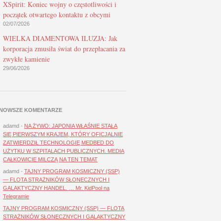
XSpirit: Koniec wojny o częstotliwości i
początek otwartego kontaktu z obcymi
02/07/2026
WIELKA DIAMENTOWA ILUZJA: Jak
korporacja zmusiła świat do przepłacania za
zwykłe kamienie
29/06/2026
NOWSZE KOMENTARZE
adamd
-
NA ŻYWO: JAPONIA WŁAŚNIE STAŁA
SIĘ PIERWSZYM KRAJEM, KTÓRY OFICJALNIE
ZATWIERDZIŁ TECHNOLOGIĘ MEDBED DO
UŻYTKU W SZPITALACH PUBLICZNYCH. MEDIA
CAŁKOWICIE MILCZĄ NA TEN TEMAT
adamd
-
TAJNY PROGRAM KOSMICZNY (SSP)
— FLOTA STRAŻNIKÓW SŁONECZNYCH I
GALAKTYCZNY HANDEL. … Mr. KidPool na
Telegramie
TAJNY PROGRAM KOSMICZNY (SSP) — FLOTA
STRAŻNIKÓW SŁONECZNYCH I GALAKTYCZNY