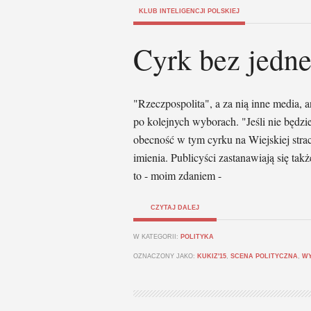
KLUB INTELIGENCJI POLSKIEJ
Cyrk bez jedne
"Rzeczpospolita", a za nią inne media, 
po kolejnych wyborach. "Jeśli nie będ
obecność w tym cyrku na Wiejskiej strac
imienia. Publicyści zastanawiają się ta
to - moim zdaniem -
CZYTAJ DALEJ
W KATEGORII:
POLITYKA
OZNACZONY JAKO:
KUKIZ'15
,
SCENA POLITYCZNA
,
W