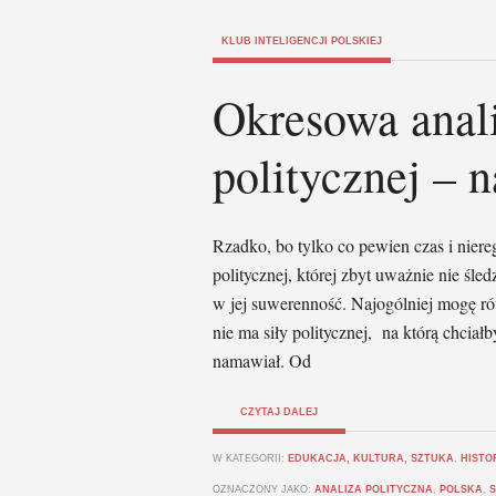
KLUB INTELIGENCJI POLSKIEJ
Okresowa anali
politycznej – n
Rzadko, bo tylko co pewien czas i niere
politycznej, której zbyt uważnie nie śle
w jej suwerenność. Najogólniej mogę równ
nie ma siły politycznej, na którą chcia
namawiał. Od
CZYTAJ DALEJ
W KATEGORII:
EDUKACJA, KULTURA, SZTUKA
,
HISTO
OZNACZONY JAKO:
ANALIZA POLITYCZNA
,
POLSKA
,