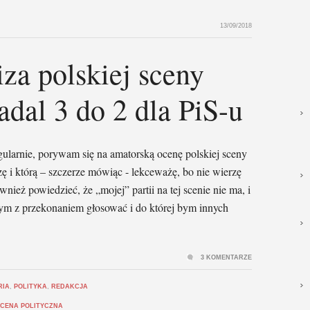
13/09/2018
za polskiej sceny
adal 3 do 2 dla PiS-u
gularnie, porywam się na amatorską ocenę polskiej sceny
dzę i którą – szczerze mówiąc - lekceważę, bo nie wierzę
ież powiedzieć, że „mojej” partii na tej scenie nie ma, i
łbym z przekonaniem głosować i do której bym innych
3 KOMENTARZE
RIA
,
POLITYKA
,
REDAKCJA
SCENA POLITYCZNA