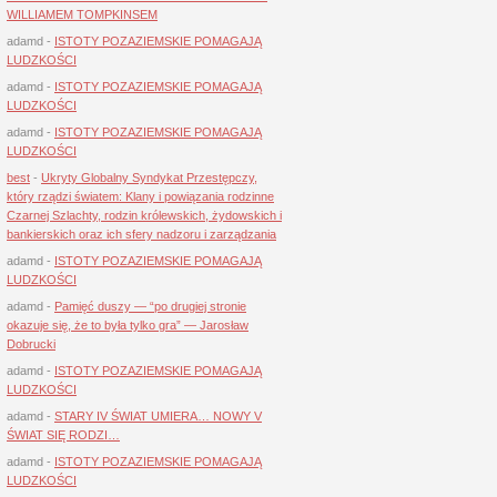
WILLIAMEM TOMPKINSEM
adamd
-
ISTOTY POZAZIEMSKIE POMAGAJĄ
LUDZKOŚCI
adamd
-
ISTOTY POZAZIEMSKIE POMAGAJĄ
LUDZKOŚCI
adamd
-
ISTOTY POZAZIEMSKIE POMAGAJĄ
LUDZKOŚCI
best
-
Ukryty Globalny Syndykat Przestępczy,
który rządzi światem: Klany i powiązania rodzinne
Czarnej Szlachty, rodzin królewskich, żydowskich i
bankierskich oraz ich sfery nadzoru i zarządzania
adamd
-
ISTOTY POZAZIEMSKIE POMAGAJĄ
LUDZKOŚCI
adamd
-
Pamięć duszy — “po drugiej stronie
okazuje się, że to była tylko gra” — Jarosław
Dobrucki
adamd
-
ISTOTY POZAZIEMSKIE POMAGAJĄ
LUDZKOŚCI
adamd
-
STARY IV ŚWIAT UMIERA… NOWY V
ŚWIAT SIĘ RODZI…
adamd
-
ISTOTY POZAZIEMSKIE POMAGAJĄ
LUDZKOŚCI