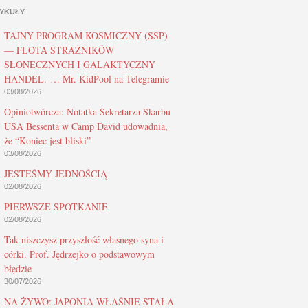
YKUŁY
TAJNY PROGRAM KOSMICZNY (SSP)
— FLOTA STRAŻNIKÓW
SŁONECZNYCH I GALAKTYCZNY
HANDEL. … Mr. KidPool na Telegramie
03/08/2026
Opiniotwórcza: Notatka Sekretarza Skarbu
USA Bessenta w Camp David udowadnia,
że “Koniec jest bliski”
03/08/2026
JESTEŚMY JEDNOŚCIĄ
02/08/2026
PIERWSZE SPOTKANIE
02/08/2026
Tak niszczysz przyszłość własnego syna i
córki. Prof. Jędrzejko o podstawowym
błędzie
30/07/2026
NA ŻYWO: JAPONIA WŁAŚNIE STAŁA