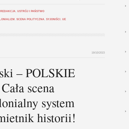
,
REDAKCJA
,
USTRÓJ I PAŃSTWO
LONIALIZM
,
SCENA POLITYCZNA
,
SYJONIŚCI
,
UE
19/10/2015
wski – POLSKIE
ała scena
olonialny system
ietnik historii!