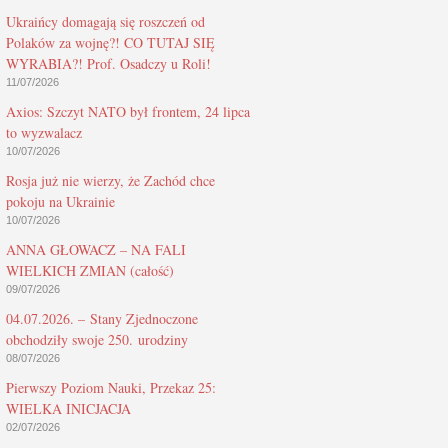
Ukraińcy domagają się roszczeń od
Polaków za wojnę?! CO TUTAJ SIĘ
WYRABIA?! Prof. Osadczy u Roli!
11/07/2026
Axios: Szczyt NATO był frontem, 24 lipca
to wyzwalacz
10/07/2026
Rosja już nie wierzy, że Zachód chce
pokoju na Ukrainie
10/07/2026
ANNA GŁOWACZ – NA FALI
WIELKICH ZMIAN (całość)
09/07/2026
04.07.2026. – Stany Zjednoczone
obchodziły swoje 250. urodziny
08/07/2026
Pierwszy Poziom Nauki, Przekaz 25:
WIELKA INICJACJA
02/07/2026