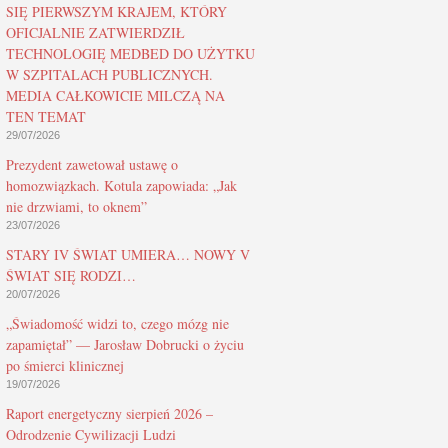
SIĘ PIERWSZYM KRAJEM, KTÓRY
OFICJALNIE ZATWIERDZIŁ
TECHNOLOGIĘ MEDBED DO UŻYTKU
W SZPITALACH PUBLICZNYCH.
MEDIA CAŁKOWICIE MILCZĄ NA
TEN TEMAT
29/07/2026
Prezydent zawetował ustawę o
homozwiązkach. Kotula zapowiada: „Jak
nie drzwiami, to oknem”
23/07/2026
STARY IV ŚWIAT UMIERA… NOWY V
ŚWIAT SIĘ RODZI…
20/07/2026
„Świadomość widzi to, czego mózg nie
zapamiętał” — Jarosław Dobrucki o życiu
po śmierci klinicznej
19/07/2026
Raport energetyczny sierpień 2026 –
Odrodzenie Cywilizacji Ludzi