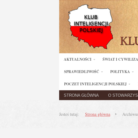
AKTUALNOŚCI
ŚWIAT I CYWILIZ
SPRAWIEDLIWOŚĆ
POLITYKA
POCZET INTELIGENCJI POLSKIEJ
STRONA GŁÓWNA
O STOWARZYS
Jesteś tutaj:
Strona główna
Archiwum