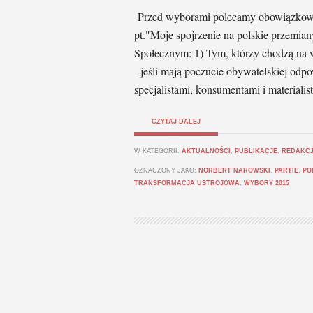
Przed wyborami polecamy obowiązkowe 
pt."Moje spojrzenie na polskie przemi
Społecznym: 1) Tym, którzy chodzą na w
- jeśli mają poczucie obywatelskiej odp
specjalistami, konsumentami i materialis
CZYTAJ DALEJ
W KATEGORII:
AKTUALNOŚCI
,
PUBLIKACJE
,
REDAKC
OZNACZONY JAKO:
NORBERT NAROWSKI
,
PARTIE
,
PO
TRANSFORMACJA USTROJOWA
,
WYBORY 2015