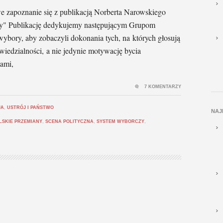
zapoznanie się z publikacją Norberta Narowskiego
any" Publikację dedykujemy następującym Grupom
ybory, aby zobaczyli dokonania tych, na których głosują
owiedzialności, a nie jedynie motywację bycia
tami,
7 KOMENTARZY
JA
,
USTRÓJ I PAŃSTWO
NAJ
LSKIE PRZEMIANY
,
SCENA POLITYCZNA
,
SYSTEM WYBORCZY
,