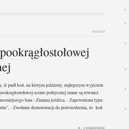
19/12/2015
pookrągłostołowej
nej
, iż padł koń, na którym jedziemy, najlepszym wyjściem
j pookragłostołowej scenie politycznej znane są również
mocniejszego bata - Zmiana jeźdźca, - Zapewnienia typu:
niu”, - Zwołanie demonstracji do potwierdzenia, że koń
2 KOMENTARZE