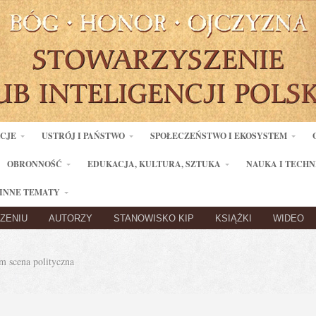
ACJE
USTRÓJ I PAŃSTWO
SPOŁECZEŃSTWO I EKOSYSTEM
OBRONNOŚĆ
EDUKACJA, KULTURA, SZTUKA
NAUKA I TECHN
INNE TEMATY
ZENIU
AUTORZY
STANOWISKO KIP
KSIĄŻKI
WIDEO
 scena polityczna