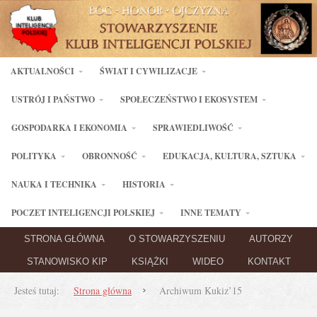
AKTUALNOŚCI
ŚWIAT I CYWILIZACJE
USTRÓJ I PAŃSTWO
SPOŁECZEŃSTWO I EKOSYSTEM
GOSPODARKA I EKONOMIA
SPRAWIEDLIWOŚĆ
POLITYKA
OBRONNOŚĆ
EDUKACJA, KULTURA, SZTUKA
NAUKA I TECHNIKA
HISTORIA
POCZET INTELIGENCJI POLSKIEJ
INNE TEMATY
STRONA GŁÓWNA
O STOWARZYSZENIU
AUTORZY
STANOWISKO KIP
KSIĄŻKI
WIDEO
KONTAKT
Jesteś tutaj:
Strona główna
Archiwum Kukiz’15