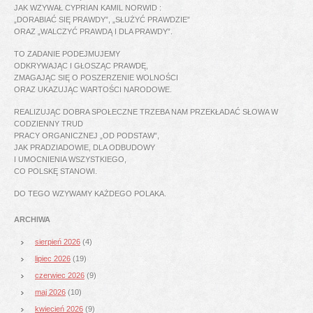
JAK WZYWAŁ CYPRIAN KAMIL NORWID :
„DORABIAĆ SIĘ PRAWDY”, „SŁUŻYĆ PRAWDZIE”
ORAZ „WALCZYĆ PRAWDĄ I DLA PRAWDY”.
TO ZADANIE PODEJMUJEMY
ODKRYWAJĄC I GŁOSZĄC PRAWDĘ,
ZMAGAJĄC SIĘ O POSZERZENIE WOLNOŚCI
ORAZ UKAZUJĄC WARTOŚCI NARODOWE.
REALIZUJĄC DOBRA SPOŁECZNE TRZEBA NAM PRZEKŁADAĆ SŁOWA W
CODZIENNY TRUD
PRACY ORGANICZNEJ „OD PODSTAW”,
JAK PRADZIADOWIE, DLA ODBUDOWY
I UMOCNIENIA WSZYSTKIEGO,
CO POLSKĘ STANOWI.
DO TEGO WZYWAMY KAŻDEGO POLAKA.
ARCHIWA
sierpień 2026
(4)
lipiec 2026
(19)
czerwiec 2026
(9)
maj 2026
(10)
kwiecień 2026
(9)