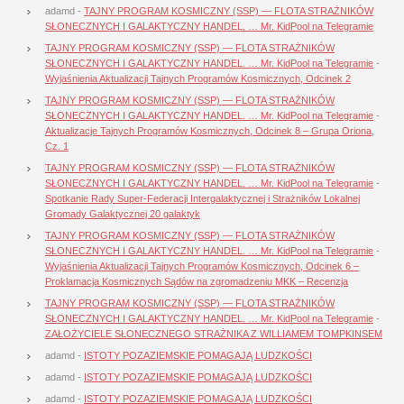
adamd
-
TAJNY PROGRAM KOSMICZNY (SSP) — FLOTA STRAŻNIKÓW
SŁONECZNYCH I GALAKTYCZNY HANDEL. … Mr. KidPool na Telegramie
TAJNY PROGRAM KOSMICZNY (SSP) — FLOTA STRAŻNIKÓW
SŁONECZNYCH I GALAKTYCZNY HANDEL. … Mr. KidPool na Telegramie
-
Wyjaśnienia Aktualizacji Tajnych Programów Kosmicznych, Odcinek 2
TAJNY PROGRAM KOSMICZNY (SSP) — FLOTA STRAŻNIKÓW
SŁONECZNYCH I GALAKTYCZNY HANDEL. … Mr. KidPool na Telegramie
-
Aktualizacje Tajnych Programów Kosmicznych, Odcinek 8 – Grupa Oriona,
Cz. 1
TAJNY PROGRAM KOSMICZNY (SSP) — FLOTA STRAŻNIKÓW
SŁONECZNYCH I GALAKTYCZNY HANDEL. … Mr. KidPool na Telegramie
-
Spotkanie Rady Super-Federacji Intergalaktycznej i Strażników Lokalnej
Gromady Galaktycznej 20 galaktyk
TAJNY PROGRAM KOSMICZNY (SSP) — FLOTA STRAŻNIKÓW
SŁONECZNYCH I GALAKTYCZNY HANDEL. … Mr. KidPool na Telegramie
-
Wyjaśnienia Aktualizacji Tajnych Programów Kosmicznych, Odcinek 6 –
Proklamacja Kosmicznych Sądów na zgromadzeniu MKK – Recenzja
TAJNY PROGRAM KOSMICZNY (SSP) — FLOTA STRAŻNIKÓW
SŁONECZNYCH I GALAKTYCZNY HANDEL. … Mr. KidPool na Telegramie
-
ZAŁOŻYCIELE SŁONECZNEGO STRAŻNIKA Z WILLIAMEM TOMPKINSEM
adamd
-
ISTOTY POZAZIEMSKIE POMAGAJĄ LUDZKOŚCI
adamd
-
ISTOTY POZAZIEMSKIE POMAGAJĄ LUDZKOŚCI
adamd
-
ISTOTY POZAZIEMSKIE POMAGAJĄ LUDZKOŚCI