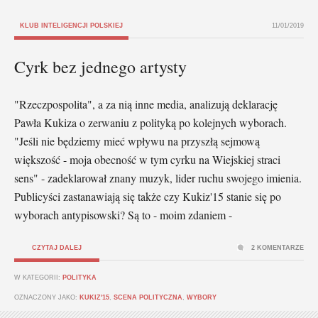
KLUB INTELIGENCJI POLSKIEJ
11/01/2019
Cyrk bez jednego artysty
"Rzeczpospolita", a za nią inne media, analizują deklarację
Pawła Kukiza o zerwaniu z polityką po kolejnych wyborach.
"Jeśli nie będziemy mieć wpływu na przyszłą sejmową
większość - moja obecność w tym cyrku na Wiejskiej straci
sens" - zadeklarował znany muzyk, lider ruchu swojego imienia.
Publicyści zastanawiają się także czy Kukiz'15 stanie się po
wyborach antypisowski? Są to - moim zdaniem -
CZYTAJ DALEJ
2 KOMENTARZE
W KATEGORII:
POLITYKA
OZNACZONY JAKO:
KUKIZ'15
,
SCENA POLITYCZNA
,
WYBORY