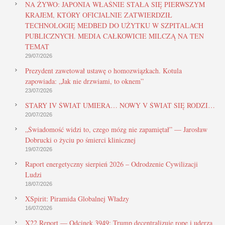
NA ŻYWO: JAPONIA WŁAŚNIE STAŁA SIĘ PIERWSZYM
KRAJEM, KTÓRY OFICJALNIE ZATWIERDZIŁ
TECHNOLOGIĘ MEDBED DO UŻYTKU W SZPITALACH
PUBLICZNYCH. MEDIA CAŁKOWICIE MILCZĄ NA TEN
TEMAT
29/07/2026
Prezydent zawetował ustawę o homozwiązkach. Kotula
zapowiada: „Jak nie drzwiami, to oknem”
23/07/2026
STARY IV ŚWIAT UMIERA… NOWY V ŚWIAT SIĘ RODZI…
20/07/2026
„Świadomość widzi to, czego mózg nie zapamiętał” — Jarosław
Dobrucki o życiu po śmierci klinicznej
19/07/2026
Raport energetyczny sierpień 2026 – Odrodzenie Cywilizacji
Ludzi
18/07/2026
XSpirit: Piramida Globalnej Władzy
16/07/2026
X22 Report — Odcinek 3949: Trump decentralizuje ropę i uderza