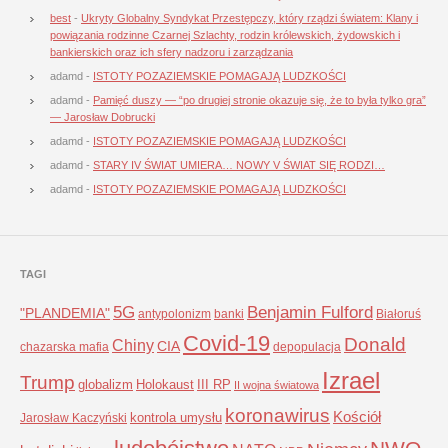
best
-
Ukryty Globalny Syndykat Przestępczy, który rządzi światem: Klany i
powiązania rodzinne Czarnej Szlachty, rodzin królewskich, żydowskich i
bankierskich oraz ich sfery nadzoru i zarządzania
adamd
-
ISTOTY POZAZIEMSKIE POMAGAJĄ LUDZKOŚCI
adamd
-
Pamięć duszy — “po drugiej stronie okazuje się, że to była tylko gra”
— Jarosław Dobrucki
adamd
-
ISTOTY POZAZIEMSKIE POMAGAJĄ LUDZKOŚCI
adamd
-
STARY IV ŚWIAT UMIERA… NOWY V ŚWIAT SIĘ RODZI…
adamd
-
ISTOTY POZAZIEMSKIE POMAGAJĄ LUDZKOŚCI
TAGI
5G
Benjamin Fulford
"PLANDEMIA"
antypolonizm
banki
Białoruś
Covid-19
Donald
Chiny
CIA
chazarska mafia
depopulacja
Izrael
Trump
globalizm
Holokaust
III RP
II wojna światowa
koronawirus
Kościół
kontrola umysłu
Jarosław Kaczyński