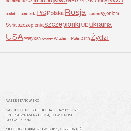
ludobójstwo
NWO
Niemcy
NATO
katolicki
lichwa
NBP
Rosja
PiS
Polska
syjonizm
pieniądz
pedofilia
satanizm
szczepionki
ukraina
UE
Syria
szczepienia
USA
Żydzi
Watykan
Władimir Putin
wybory
ZSRR
NASZE STANOWISKO
NARÓD POTRZEBUJE DUCHA I PRAWDY, GDYŻ
ONE PROWADZĄ NA DROGĘ DO WOLNOŚCI,
DOBRA I PIĘKNA.
NIECH DUCH ŚPIĄCYCH POBUDZI, A TRZEBA TEŻ,