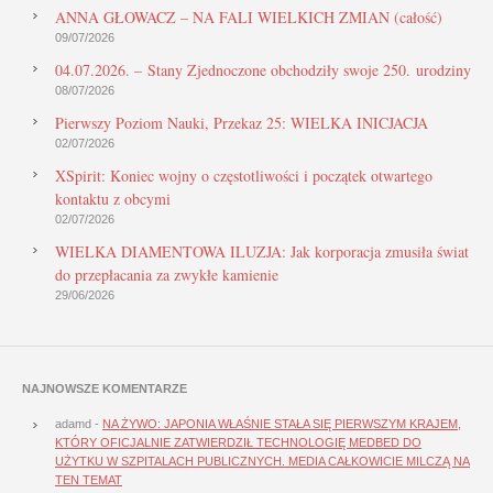
ANNA GŁOWACZ – NA FALI WIELKICH ZMIAN (całość)
09/07/2026
04.07.2026. – Stany Zjednoczone obchodziły swoje 250. urodziny
08/07/2026
Pierwszy Poziom Nauki, Przekaz 25: WIELKA INICJACJA
02/07/2026
XSpirit: Koniec wojny o częstotliwości i początek otwartego
kontaktu z obcymi
02/07/2026
WIELKA DIAMENTOWA ILUZJA: Jak korporacja zmusiła świat
do przepłacania za zwykłe kamienie
29/06/2026
NAJNOWSZE KOMENTARZE
adamd
-
NA ŻYWO: JAPONIA WŁAŚNIE STAŁA SIĘ PIERWSZYM KRAJEM,
KTÓRY OFICJALNIE ZATWIERDZIŁ TECHNOLOGIĘ MEDBED DO
UŻYTKU W SZPITALACH PUBLICZNYCH. MEDIA CAŁKOWICIE MILCZĄ NA
TEN TEMAT