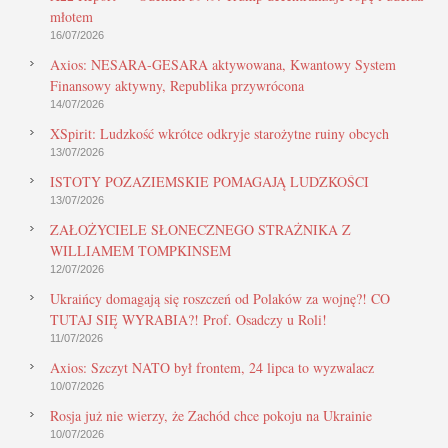
młotem
16/07/2026
Axios: NESARA-GESARA aktywowana, Kwantowy System
Finansowy aktywny, Republika przywrócona
14/07/2026
XSpirit: Ludzkość wkrótce odkryje starożytne ruiny obcych
13/07/2026
ISTOTY POZAZIEMSKIE POMAGAJĄ LUDZKOŚCI
13/07/2026
ZAŁOŻYCIELE SŁONECZNEGO STRAŻNIKA Z
WILLIAMEM TOMPKINSEM
12/07/2026
Ukraińcy domagają się roszczeń od Polaków za wojnę?! CO
TUTAJ SIĘ WYRABIA?! Prof. Osadczy u Roli!
11/07/2026
Axios: Szczyt NATO był frontem, 24 lipca to wyzwalacz
10/07/2026
Rosja już nie wierzy, że Zachód chce pokoju na Ukrainie
10/07/2026