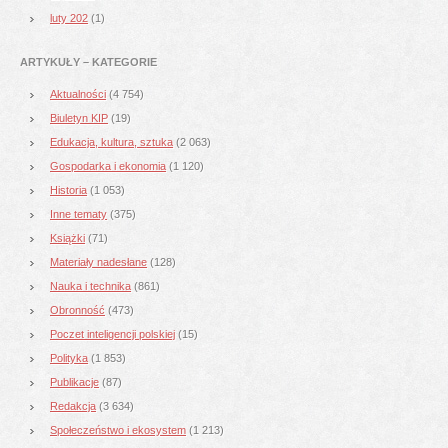
luty 202
(1)
ARTYKUŁY – KATEGORIE
Aktualności
(4 754)
Biuletyn KIP
(19)
Edukacja, kultura, sztuka
(2 063)
Gospodarka i ekonomia
(1 120)
Historia
(1 053)
Inne tematy
(375)
Książki
(71)
Materiały nadesłane
(128)
Nauka i technika
(861)
Obronność
(473)
Poczet inteligencji polskiej
(15)
Polityka
(1 853)
Publikacje
(87)
Redakcja
(3 634)
Społeczeństwo i ekosystem
(1 213)