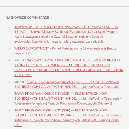
NAJNOWSZE KOMENTARZE
TAJEMNICE JAK RZĄDZONY BYŁ NASZ ŚWIAT OD TYSIĘCY LAT… DO
TERAZ !!!
-
Ukryty Globalny Syndykat Przestępczy, który rządzi światem:
Klany i powiązania rodzinne Czarnej Szlachty, rodzin królewskich,
żydowskich i bankierskich oraz ich sfery nadzoru i zarządzania
WIELKI EKSPERYMENT
-
Ponad Majestatyczną 12 – aktualizacja filmu z
napisami PL
adamd
-
NA ŻYWO: JAPONIA WŁAŚNIE STAŁA SIĘ PIERWSZYM KRAJEM,
KTÓRY OFICJALNIE ZATWIERDZIŁ TECHNOLOGIĘ MEDBED DO
UŻYTKU W SZPITALACH PUBLICZNYCH. MEDIA CAŁKOWICIE MILCZĄ NA
TEN TEMAT
adamd
-
TAJNY PROGRAM KOSMICZNY (SSP) — FLOTA STRAŻNIKÓW
SŁONECZNYCH I GALAKTYCZNY HANDEL. … Mr. KidPool na Telegramie
TAJNY PROGRAM KOSMICZNY (SSP) — FLOTA STRAŻNIKÓW
SŁONECZNYCH I GALAKTYCZNY HANDEL. … Mr. KidPool na Telegramie
-
Wyjaśnienia Aktualizacji Tajnych Programów Kosmicznych, Odcinek 2
TAJNY PROGRAM KOSMICZNY (SSP) — FLOTA STRAŻNIKÓW
SŁONECZNYCH I GALAKTYCZNY HANDEL. … Mr. KidPool na Telegramie
-
Aktualizacje Tajnych Programów Kosmicznych, Odcinek 8 – Grupa Oriona,
Cz. 1