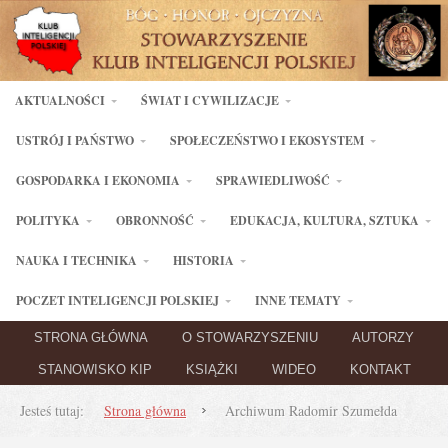
AKTUALNOŚCI
ŚWIAT I CYWILIZACJE
USTRÓJ I PAŃSTWO
SPOŁECZEŃSTWO I EKOSYSTEM
GOSPODARKA I EKONOMIA
SPRAWIEDLIWOŚĆ
POLITYKA
OBRONNOŚĆ
EDUKACJA, KULTURA, SZTUKA
NAUKA I TECHNIKA
HISTORIA
POCZET INTELIGENCJI POLSKIEJ
INNE TEMATY
STRONA GŁÓWNA
O STOWARZYSZENIU
AUTORZY
STANOWISKO KIP
KSIĄŻKI
WIDEO
KONTAKT
Jesteś tutaj:
Strona główna
Archiwum Radomir Szumełda