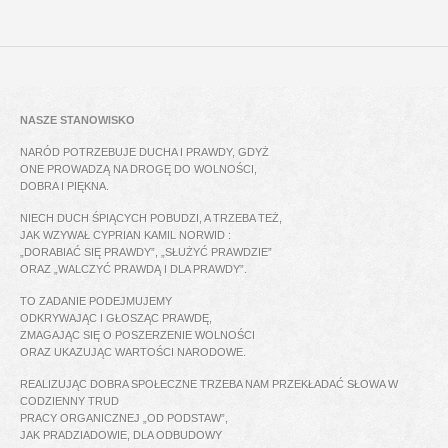
NASZE STANOWISKO
NARÓD POTRZEBUJE DUCHA I PRAWDY, GDYŻ
ONE PROWADZĄ NA DROGĘ DO WOLNOŚCI,
DOBRA I PIĘKNA.
NIECH DUCH ŚPIĄCYCH POBUDZI, A TRZEBA TEŻ,
JAK WZYWAŁ CYPRIAN KAMIL NORWID :
„DORABIAĆ SIĘ PRAWDY”, „SŁUŻYĆ PRAWDZIE”
ORAZ „WALCZYĆ PRAWDĄ I DLA PRAWDY”.
TO ZADANIE PODEJMUJEMY
ODKRYWAJĄC I GŁOSZĄC PRAWDĘ,
ZMAGAJĄC SIĘ O POSZERZENIE WOLNOŚCI
ORAZ UKAZUJĄC WARTOŚCI NARODOWE.
REALIZUJĄC DOBRA SPOŁECZNE TRZEBA NAM PRZEKŁADAĆ SŁOWA W
CODZIENNY TRUD
PRACY ORGANICZNEJ „OD PODSTAW”,
JAK PRADZIADOWIE, DLA ODBUDOWY