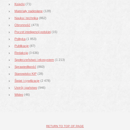
Książki
(71)
Materiały nadesłane
(128)
Nauka i technika
(862)
Obronność
(473)
Poczet inteligencji polskiej
(15)
Polityka
(1 853)
Publikacje
(87)
Redakcja
(3 636)
Społeczeństwo i ekosystem
(1 213)
Sprawiedliwość
(860)
Stanowisko KIP
(28)
Świat i cywilizacje
(2 478)
Ustrój i państwo
(946)
Wideo
(46)
RETURN TO TOP OF PAGE