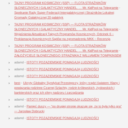
TAJNY PROGRAM KOSMICZNY (SSP) — FLOTA STRAŻNIKÓW
SŁONECZNYCH I GALAKTYCZNY HANDEL. … Mr. KidPool na Telegramie
-
Spotkanie Rady Super-Federacji Intergalaktycznej i Strażników Lokalnej
Gromady Galaktycznej 20 galaktyk
TAJNY PROGRAM KOSMICZNY (SSP) — FLOTA STRAŻNIKÓW
SŁONECZNYCH I GALAKTYCZNY HANDEL. … Mr. KidPool na Telegramie
-
Wyjaśnienia Aktualizacji Tajnych Programów Kosmicznych, Odcinek 6 –
Proklamacja Kosmicznych Sądów na zgromadzeniu MKK – Recenzja
TAJNY PROGRAM KOSMICZNY (SSP) — FLOTA STRAŻNIKÓW
SŁONECZNYCH I GALAKTYCZNY HANDEL. … Mr. KidPool na Telegramie
-
ZAŁOŻYCIELE SŁONECZNEGO STRAŻNIKA Z WILLIAMEM TOMPKINSEM
adamd
-
ISTOTY POZAZIEMSKIE POMAGAJĄ LUDZKOŚCI
adamd
-
ISTOTY POZAZIEMSKIE POMAGAJĄ LUDZKOŚCI
adamd
-
ISTOTY POZAZIEMSKIE POMAGAJĄ LUDZKOŚCI
best
-
Ukryty Globalny Syndykat Przestępczy, który rządzi światem: Klany i
powiązania rodzinne Czarnej Szlachty, rodzin królewskich, żydowskich i
bankierskich oraz ich sfery nadzoru i zarządzania
adamd
-
ISTOTY POZAZIEMSKIE POMAGAJĄ LUDZKOŚCI
adamd
-
Pamięć duszy — “po drugiej stronie okazuje się, że to była tylko gra”
— Jarosław Dobrucki
adamd
-
ISTOTY POZAZIEMSKIE POMAGAJĄ LUDZKOŚCI