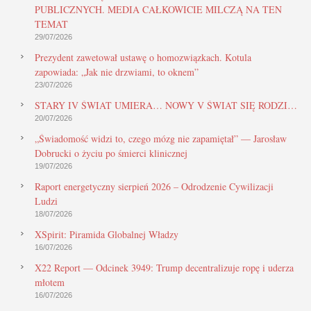
PUBLICZNYCH. MEDIA CAŁKOWICIE MILCZĄ NA TEN
TEMAT
29/07/2026
Prezydent zawetował ustawę o homozwiązkach. Kotula
zapowiada: „Jak nie drzwiami, to oknem”
23/07/2026
STARY IV ŚWIAT UMIERA… NOWY V ŚWIAT SIĘ RODZI…
20/07/2026
„Świadomość widzi to, czego mózg nie zapamiętał” — Jarosław
Dobrucki o życiu po śmierci klinicznej
19/07/2026
Raport energetyczny sierpień 2026 – Odrodzenie Cywilizacji
Ludzi
18/07/2026
XSpirit: Piramida Globalnej Władzy
16/07/2026
X22 Report — Odcinek 3949: Trump decentralizuje ropę i uderza
młotem
16/07/2026