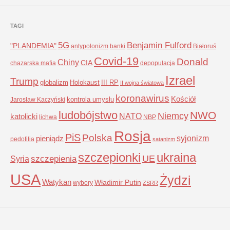
TAGI
5G
Benjamin Fulford
"PLANDEMIA"
antypolonizm
banki
Białoruś
Covid-19
Donald
Chiny
CIA
chazarska mafia
depopulacja
Izrael
Trump
globalizm
Holokaust
III RP
II wojna światowa
koronawirus
Kościół
kontrola umysłu
Jarosław Kaczyński
ludobójstwo
NWO
Niemcy
NATO
katolicki
lichwa
NBP
Rosja
PiS
Polska
syjonizm
pieniądz
pedofilia
satanizm
szczepionki
ukraina
UE
Syria
szczepienia
USA
Żydzi
Watykan
Władimir Putin
wybory
ZSRR