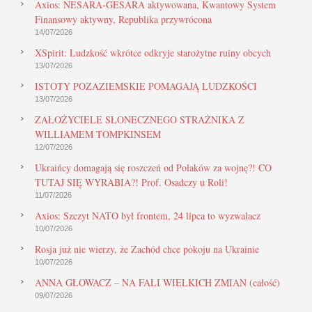
Axios: NESARA-GESARA aktywowana, Kwantowy System
Finansowy aktywny, Republika przywrócona
14/07/2026
XSpirit: Ludzkość wkrótce odkryje starożytne ruiny obcych
13/07/2026
ISTOTY POZAZIEMSKIE POMAGAJĄ LUDZKOŚCI
13/07/2026
ZAŁOŻYCIELE SŁONECZNEGO STRAŻNIKA Z
WILLIAMEM TOMPKINSEM
12/07/2026
Ukraińcy domagają się roszczeń od Polaków za wojnę?! CO
TUTAJ SIĘ WYRABIA?! Prof. Osadczy u Roli!
11/07/2026
Axios: Szczyt NATO był frontem, 24 lipca to wyzwalacz
10/07/2026
Rosja już nie wierzy, że Zachód chce pokoju na Ukrainie
10/07/2026
ANNA GŁOWACZ – NA FALI WIELKICH ZMIAN (całość)
09/07/2026