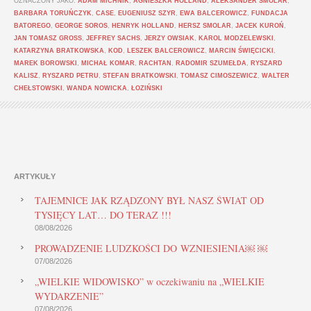
OZNACZONY JAKO:
ADAM MICHNIK
,
AGNIESZKA HOLLAND
,
ALEKSANDER SMOLAR
,
BARBARA TORUŃCZYK
,
CASE
,
EUGENIUSZ SZYR
,
EWA BALCEROWICZ
,
FUNDACJA
BATOREGO
,
GEORGE SOROS
,
HENRYK HOLLAND
,
HERSZ SMOLAR
,
JACEK KUROŃ
,
JAN TOMASZ GROSS
,
JEFFREY SACHS
,
JERZY OWSIAK
,
KAROL MODZELEWSKI
,
KATARZYNA BRATKOWSKA
,
KOD
,
LESZEK BALCEROWICZ
,
MARCIN ŚWIĘCICKI
,
MAREK BOROWSKI
,
MICHAŁ KOMAR
,
RACHTAN
,
RADOMIR SZUMEŁDA
,
RYSZARD
KALISZ
,
RYSZARD PETRU
,
STEFAN BRATKOWSKI
,
TOMASZ CIMOSZEWICZ
,
WALTER
CHEŁSTOWSKI
,
WANDA NOWICKA
,
ŁOZIŃSKI
ARTYKUŁY
TAJEMNICE JAK RZĄDZONY BYŁ NASZ ŚWIAT OD
TYSIĘCY LAT… DO TERAZ !!!
08/08/2026
PROWADZENIE LUDZKOŚCI DO WZNIESIENIA￼ ￼
07/08/2026
„WIELKIE WIDOWISKO” w oczekiwaniu na „WIELKIE
WYDARZENIE”
07/08/2026