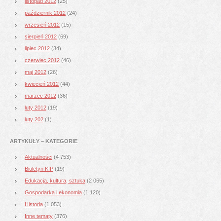
listopad 2012
(25)
październik 2012
(24)
wrzesień 2012
(15)
sierpień 2012
(69)
lipiec 2012
(34)
czerwiec 2012
(46)
maj 2012
(26)
kwiecień 2012
(44)
marzec 2012
(36)
luty 2012
(19)
luty 202
(1)
ARTYKUŁY – KATEGORIE
Aktualności
(4 753)
Biuletyn KIP
(19)
Edukacja, kultura, sztuka
(2 065)
Gospodarka i ekonomia
(1 120)
Historia
(1 053)
Inne tematy
(376)