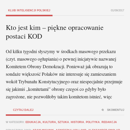
KLUB INTELIGENCJI POLSKIEJ
01/09/2017
Kto jest kim – piękne opracowanie
postaci KOD
Od kilku tygodni słyszymy w środkach masowego przekazu
(czyt. masowego ogłupiania) o pewnej inicjatywie nazwanej
Komitetem Obrony Demokracji. Ponieważ jak obrazują to
sondaże większość Polaków nie interesuje się zamieszaniem
wokół Trybunału Konstytucyjnego oraz niespecjalnie przejmuje
się jakimiś „komitetami” obrony czegoś co gdyby było
zagrożone, nie pozwoliłoby takim komitetom istnieć, więc
CZYTAJ DALEJ
SKOMENTUJ
W KATEGORII:
EDUKACJA, KULTURA, SZTUKA
,
HISTORIA
,
POLITYKA
,
REDAKCJA