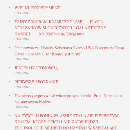
WIELKI EKSPERYMENT
07/08/2026
TAJNY PROGRAM KOSMICZNY (SSP) — FLOTA
STRAŻNIKÓW SŁONECZNYCH I GALAKTYCZNY
HANDEL. … Mr. KidPool na Telegramie
03/08/2026
Opiniotwórcza: Notatka Sekretarza Skarbu USA Bessenta w Camp
David udowadnia, że “Koniec jest bliski”
03/08/2026
JESTEŚMY JEDNOŚCIĄ
02/08/2026
PIERWSZE SPOTKANIE
02/08/2026
Tak niszczysz przyszłość własnego syna i córki. Prof. Jędrzejko o
podstawowym błędzie
30/07/2026
NA ŻYWO: JAPONIA WŁAŚNIE STAŁA SIĘ PIERWSZYM
KRAJEM, KTÓRY OFICJALNIE ZATWIERDZIŁ
TECHNOLOGIĘ MEDBED DO UŻYTKU W SZPITALACH