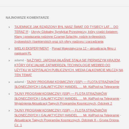
NAJNOWSZE KOMENTARZE
TAJEMNICE JAK RZĄDZONY BYŁ NASZ ŚWIAT OD TYSIĘCY LAT… DO
TERAZ !!!
-
Ukryty Globalny Syndykat Przestępczy, który rządzi światem:
Klany i powiązania rodzinne Czarnej Szlachty, rodzin królewskich,
żydowskich i bankierskich oraz ich sfery nadzoru i zarządzania
WIELKI EKSPERYMENT
-
Ponad Majestatyczną 12 – aktualizacja filmu z
napisami PL
adamd
-
NA ŻYWO: JAPONIA WŁAŚNIE STAŁA SIĘ PIERWSZYM KRAJEM,
KTÓRY OFICJALNIE ZATWIERDZIŁ TECHNOLOGIĘ MEDBED DO
UŻYTKU W SZPITALACH PUBLICZNYCH. MEDIA CAŁKOWICIE MILCZĄ NA
TEN TEMAT
adamd
-
TAJNY PROGRAM KOSMICZNY (SSP) — FLOTA STRAŻNIKÓW
SŁONECZNYCH I GALAKTYCZNY HANDEL. … Mr. KidPool na Telegramie
TAJNY PROGRAM KOSMICZNY (SSP) — FLOTA STRAŻNIKÓW
SŁONECZNYCH I GALAKTYCZNY HANDEL. … Mr. KidPool na Telegramie
-
Wyjaśnienia Aktualizacji Tajnych Programów Kosmicznych, Odcinek 2
TAJNY PROGRAM KOSMICZNY (SSP) — FLOTA STRAŻNIKÓW
SŁONECZNYCH I GALAKTYCZNY HANDEL. … Mr. KidPool na Telegramie
-
Aktualizacje Tajnych Programów Kosmicznych, Odcinek 8 – Grupa Oriona,
Cz. 1