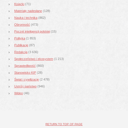
Książki
(71)
Materiały nadesłane
(128)
Nauka i technika
(862)
Obronność
(473)
Poczet inteligencji polskiej
(15)
Polityka
(1 853)
Publikacje
(87)
Redakcja
(3 636)
Społeczeństwo i ekosystem
(1 213)
Sprawiedliwość
(860)
Stanowisko KIP
(28)
Świat i cywilizacje
(2 478)
Ustrój i państwo
(946)
Wideo
(46)
RETURN TO TOP OF PAGE