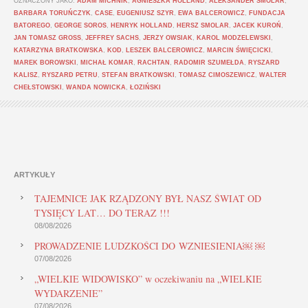
OZNACZONY JAKO:
ADAM MICHNIK
,
AGNIESZKA HOLLAND
,
ALEKSANDER SMOLAR
,
BARBARA TORUŃCZYK
,
CASE
,
EUGENIUSZ SZYR
,
EWA BALCEROWICZ
,
FUNDACJA
BATOREGO
,
GEORGE SOROS
,
HENRYK HOLLAND
,
HERSZ SMOLAR
,
JACEK KUROŃ
,
JAN TOMASZ GROSS
,
JEFFREY SACHS
,
JERZY OWSIAK
,
KAROL MODZELEWSKI
,
KATARZYNA BRATKOWSKA
,
KOD
,
LESZEK BALCEROWICZ
,
MARCIN ŚWIĘCICKI
,
MAREK BOROWSKI
,
MICHAŁ KOMAR
,
RACHTAN
,
RADOMIR SZUMEŁDA
,
RYSZARD
KALISZ
,
RYSZARD PETRU
,
STEFAN BRATKOWSKI
,
TOMASZ CIMOSZEWICZ
,
WALTER
CHEŁSTOWSKI
,
WANDA NOWICKA
,
ŁOZIŃSKI
ARTYKUŁY
TAJEMNICE JAK RZĄDZONY BYŁ NASZ ŚWIAT OD
TYSIĘCY LAT… DO TERAZ !!!
08/08/2026
PROWADZENIE LUDZKOŚCI DO WZNIESIENIA￼ ￼
07/08/2026
„WIELKIE WIDOWISKO” w oczekiwaniu na „WIELKIE
WYDARZENIE”
07/08/2026