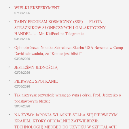
WIELKI EKSPERYMENT
07/08/2026
TAJNY PROGRAM KOSMICZNY (SSP) — FLOTA
STRAŻNIKÓW SŁONECZNYCH I GALAKTYCZNY
HANDEL. … Mr. KidPool na Telegramie
03/08/2026
Opiniotwórcza: Notatka Sekretarza Skarbu USA Bessenta w Camp
David udowadnia, że “Koniec jest bliski”
03/08/2026
JESTEŚMY JEDNOŚCIĄ
02/08/2026
PIERWSZE SPOTKANIE
02/08/2026
Tak niszczysz przyszłość własnego syna i córki. Prof. Jędrzejko o
podstawowym błędzie
30/07/2026
NA ŻYWO: JAPONIA WŁAŚNIE STAŁA SIĘ PIERWSZYM
KRAJEM, KTÓRY OFICJALNIE ZATWIERDZIŁ
TECHNOLOGIĘ MEDBED DO UŻYTKU W SZPITALACH