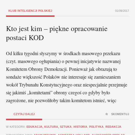
KLUB INTELIGENCJI POLSKIEJ
01/09/2017
Kto jest kim – piękne opracowanie
postaci KOD
Od kilku tygodni słyszymy w środkach masowego przekazu
(czyt. masowego ogłupiania) o pewnej inicjatywie nazwanej
Komitetem Obrony Demokracji. Ponieważ jak obrazują to
sondaże większość Polaków nie interesuje się zamieszaniem
wokół Trybunału Konstytucyjnego oraz niespecjalnie przejmuje
się jakimiś „komitetami” obrony czegoś co gdyby było
zagrożone, nie pozwoliłoby takim komitetom istnieć, więc
CZYTAJ DALEJ
SKOMENTUJ
W KATEGORII:
EDUKACJA, KULTURA, SZTUKA
,
HISTORIA
,
POLITYKA
,
REDAKCJA