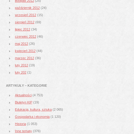
listopad 2012
(25)
październik 2012
(24)
wrzesień 2012
(15)
sierpień 2012
(69)
lipiec 2012
(34)
czerwiec 2012
(46)
maj 2012
(26)
kwiecień 2012
(44)
marzec 2012
(36)
luty 2012
(19)
luty 202
(1)
ARTYKUŁY – KATEGORIE
Aktualności
(4 753)
Biuletyn KIP
(19)
Edukacja, kultura, sztuka
(2 065)
Gospodarka i ekonomia
(1 120)
Historia
(1 053)
Inne tematy
(376)