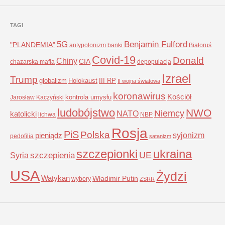
TAGI
5G
Benjamin Fulford
"PLANDEMIA"
antypolonizm
banki
Białoruś
Covid-19
Donald
Chiny
CIA
chazarska mafia
depopulacja
Izrael
Trump
globalizm
Holokaust
III RP
II wojna światowa
koronawirus
Kościół
kontrola umysłu
Jarosław Kaczyński
ludobójstwo
NWO
Niemcy
NATO
katolicki
lichwa
NBP
Rosja
PiS
Polska
syjonizm
pieniądz
pedofilia
satanizm
szczepionki
ukraina
UE
Syria
szczepienia
USA
Żydzi
Watykan
Władimir Putin
wybory
ZSRR