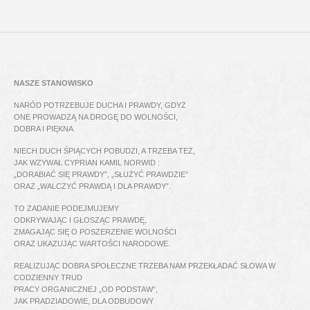
NASZE STANOWISKO
NARÓD POTRZEBUJE DUCHA I PRAWDY, GDYŻ
ONE PROWADZĄ NA DROGĘ DO WOLNOŚCI,
DOBRA I PIĘKNA.
NIECH DUCH ŚPIĄCYCH POBUDZI, A TRZEBA TEŻ,
JAK WZYWAŁ CYPRIAN KAMIL NORWID :
„DORABIAĆ SIĘ PRAWDY”, „SŁUŻYĆ PRAWDZIE”
ORAZ „WALCZYĆ PRAWDĄ I DLA PRAWDY”.
TO ZADANIE PODEJMUJEMY
ODKRYWAJĄC I GŁOSZĄC PRAWDĘ,
ZMAGAJĄC SIĘ O POSZERZENIE WOLNOŚCI
ORAZ UKAZUJĄC WARTOŚCI NARODOWE.
REALIZUJĄC DOBRA SPOŁECZNE TRZEBA NAM PRZEKŁADAĆ SŁOWA W
CODZIENNY TRUD
PRACY ORGANICZNEJ „OD PODSTAW”,
JAK PRADZIADOWIE, DLA ODBUDOWY