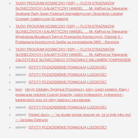
TAJNY PROGRAM KOSMICZNY (SSP) — FLOTA STRAŻNIKÓW
SŁONECZNYCH I GALAKTYCZNY HANDEL. … Mr. KidPool na Telegramie
-
Spotkanie Rady Super-Federacji Intergalaktycznej i Strażników Lokalnej
Gromady Galaktycznej 20 galaktyk
TAJNY PROGRAM KOSMICZNY (SSP) — FLOTA STRAŻNIKÓW
SŁONECZNYCH I GALAKTYCZNY HANDEL. … Mr. KidPool na Telegramie
-
Wyjaśnienia Aktualizacji Tajnych Programów Kosmicznych, Odcinek 6 –
Proklamacja Kosmicznych Sądów na zgromadzeniu MKK – Recenzja
TAJNY PROGRAM KOSMICZNY (SSP) — FLOTA STRAŻNIKÓW
SŁONECZNYCH I GALAKTYCZNY HANDEL. … Mr. KidPool na Telegramie
-
ZAŁOŻYCIELE SŁONECZNEGO STRAŻNIKA Z WILLIAMEM TOMPKINSEM
adamd
-
ISTOTY POZAZIEMSKIE POMAGAJĄ LUDZKOŚCI
adamd
-
ISTOTY POZAZIEMSKIE POMAGAJĄ LUDZKOŚCI
adamd
-
ISTOTY POZAZIEMSKIE POMAGAJĄ LUDZKOŚCI
best
-
Ukryty Globalny Syndykat Przestępczy, który rządzi światem: Klany i
powiązania rodzinne Czarnej Szlachty, rodzin królewskich, żydowskich i
bankierskich oraz ich sfery nadzoru i zarządzania
adamd
-
ISTOTY POZAZIEMSKIE POMAGAJĄ LUDZKOŚCI
adamd
-
Pamięć duszy — “po drugiej stronie okazuje się, że to była tylko gra”
— Jarosław Dobrucki
adamd
-
ISTOTY POZAZIEMSKIE POMAGAJĄ LUDZKOŚCI