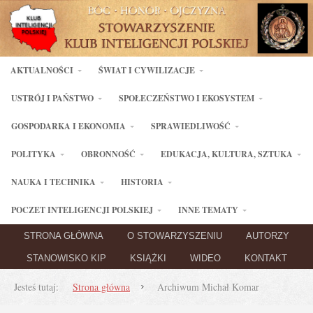
AKTUALNOŚCI
ŚWIAT I CYWILIZACJE
USTRÓJ I PAŃSTWO
SPOŁECZEŃSTWO I EKOSYSTEM
GOSPODARKA I EKONOMIA
SPRAWIEDLIWOŚĆ
POLITYKA
OBRONNOŚĆ
EDUKACJA, KULTURA, SZTUKA
NAUKA I TECHNIKA
HISTORIA
POCZET INTELIGENCJI POLSKIEJ
INNE TEMATY
STRONA GŁÓWNA
O STOWARZYSZENIU
AUTORZY
STANOWISKO KIP
KSIĄŻKI
WIDEO
KONTAKT
Jesteś tutaj:
Strona główna
Archiwum Michał Komar