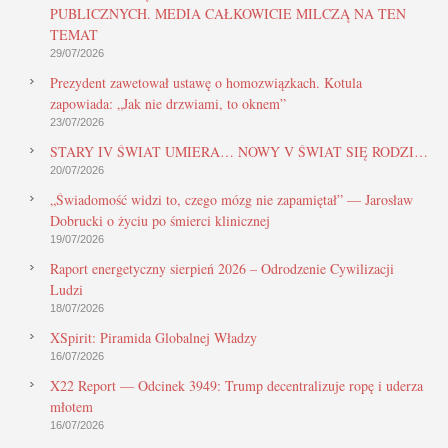
PUBLICZNYCH. MEDIA CAŁKOWICIE MILCZĄ NA TEN
TEMAT
29/07/2026
Prezydent zawetował ustawę o homozwiązkach. Kotula
zapowiada: „Jak nie drzwiami, to oknem”
23/07/2026
STARY IV ŚWIAT UMIERA… NOWY V ŚWIAT SIĘ RODZI…
20/07/2026
„Świadomość widzi to, czego mózg nie zapamiętał” — Jarosław
Dobrucki o życiu po śmierci klinicznej
19/07/2026
Raport energetyczny sierpień 2026 – Odrodzenie Cywilizacji
Ludzi
18/07/2026
XSpirit: Piramida Globalnej Władzy
16/07/2026
X22 Report — Odcinek 3949: Trump decentralizuje ropę i uderza
młotem
16/07/2026