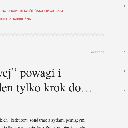
KCJA
,
SPRAWIEDLIWOŚĆ
,
ŚWIAT I CYWILIZACJE
EDOFILIA
,
RABINI
,
ŻYDZI
26/03/2018
ej” powagi i
den tylko krok do…
!
skich” biskupów solidarnie z żydami pełniącymi
zajadle w nie swoje, lecz Polaków piersi, ciągle