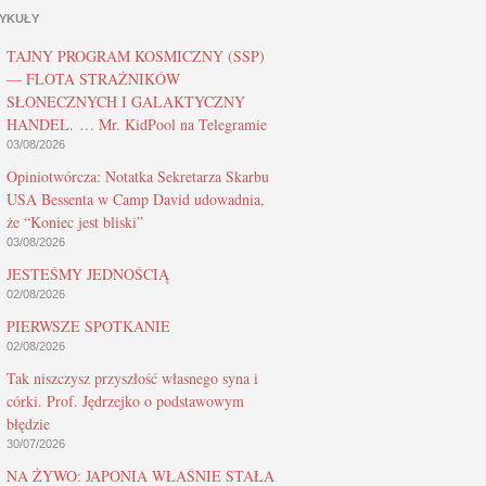
YKUŁY
TAJNY PROGRAM KOSMICZNY (SSP)
— FLOTA STRAŻNIKÓW
SŁONECZNYCH I GALAKTYCZNY
HANDEL. … Mr. KidPool na Telegramie
03/08/2026
Opiniotwórcza: Notatka Sekretarza Skarbu
USA Bessenta w Camp David udowadnia,
że “Koniec jest bliski”
03/08/2026
JESTEŚMY JEDNOŚCIĄ
02/08/2026
PIERWSZE SPOTKANIE
02/08/2026
Tak niszczysz przyszłość własnego syna i
córki. Prof. Jędrzejko o podstawowym
błędzie
30/07/2026
NA ŻYWO: JAPONIA WŁAŚNIE STAŁA