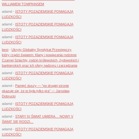
WILLIAMEM TOMPKINSEM
adamd
-
ISTOTY POZAZIEMSKIE POMAGAJĄ
LUDZKOŚCI
adamd
-
ISTOTY POZAZIEMSKIE POMAGAJĄ
LUDZKOŚCI
adamd
-
ISTOTY POZAZIEMSKIE POMAGAJĄ
LUDZKOŚCI
best
-
Ukryty Globalny Syndykat Przestępczy,
który rządzi światem: Klany i powiązania rodzinne
Czarnej Szlachty, rodzin królewskich, żydowskich i
bankierskich oraz ich sfery nadzoru i zarządzania
adamd
-
ISTOTY POZAZIEMSKIE POMAGAJĄ
LUDZKOŚCI
adamd
-
Pamięć duszy — “po drugiej stronie
okazuje się, że to była tylko gra” — Jarosław
Dobrucki
adamd
-
ISTOTY POZAZIEMSKIE POMAGAJĄ
LUDZKOŚCI
adamd
-
STARY IV ŚWIAT UMIERA… NOWY V
ŚWIAT SIĘ RODZI…
adamd
-
ISTOTY POZAZIEMSKIE POMAGAJĄ
LUDZKOŚCI