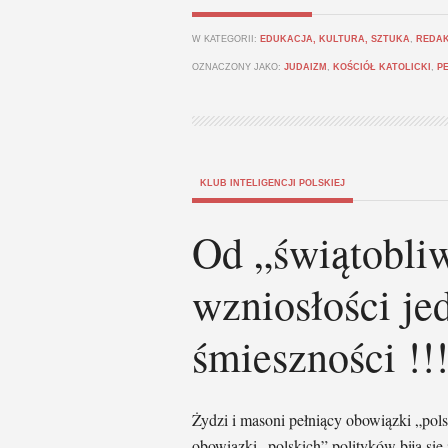
W KATEGORII:
EDUKACJA, KULTURA, SZTUKA
,
REDA
OZNACZONY JAKO:
JUDAIZM
,
KOŚCIÓŁ KATOLICKI
,
P
KLUB INTELIGENCJI POLSKIEJ
Od „świątobliw
wzniosłości je
śmieszności !!
Żydzi i masoni pełniący obowiązki „pol
obowiązki „polskich” polityków biją się 