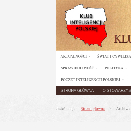
AKTUALNOŚCI
ŚWIAT I CYWILIZ
SPRAWIEDLIWOŚĆ
POLITYKA
POCZET INTELIGENCJI POLSKIEJ
STRONA GŁÓWNA
O STOWARZYS
Jesteś tutaj:
Strona główna
Archiwum