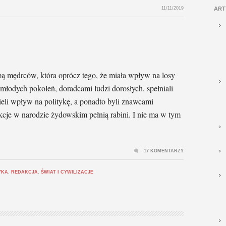
11/11/2019
ART
pą mędrców, która oprócz tego, że miała wpływ na losy
 młodych pokoleń, doradcami ludzi dorosłych, spełniali
mieli wpływ na politykę, a ponadto byli znawcami
kcje w narodzie żydowskim pełnią rabini. I nie ma w tym
17 KOMENTARZY
YKA
,
REDAKCJA
,
ŚWIAT I CYWILIZACJE