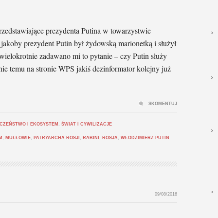
przedstawiające prezydenta Putina w towarzystwie
akoby prezydent Putin był żydowską marionetką i służył
ielokrotnie zadawano mi to pytanie – czy Putin służy
nie temu na stronie WPS jakiś dezinformator kolejny już
SKOMENTUJ
CZEŃSTWO I EKOSYSTEM
,
ŚWIAT I CYWILIZACJE
M
,
MUŁŁOWIE
,
PATRYARCHA ROSJI
,
RABINI
,
ROSJA
,
WŁODZIMIERZ PUTIN
09/08/2016