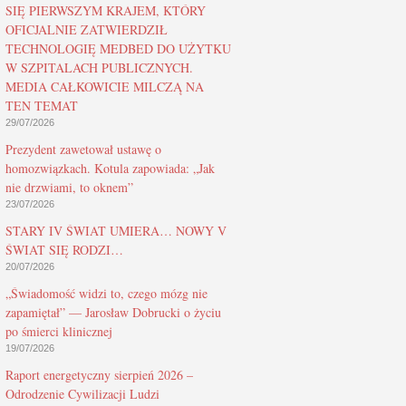
SIĘ PIERWSZYM KRAJEM, KTÓRY
OFICJALNIE ZATWIERDZIŁ
TECHNOLOGIĘ MEDBED DO UŻYTKU
W SZPITALACH PUBLICZNYCH.
MEDIA CAŁKOWICIE MILCZĄ NA
TEN TEMAT
29/07/2026
Prezydent zawetował ustawę o
homozwiązkach. Kotula zapowiada: „Jak
nie drzwiami, to oknem”
23/07/2026
STARY IV ŚWIAT UMIERA… NOWY V
ŚWIAT SIĘ RODZI…
20/07/2026
„Świadomość widzi to, czego mózg nie
zapamiętał” — Jarosław Dobrucki o życiu
po śmierci klinicznej
19/07/2026
Raport energetyczny sierpień 2026 –
Odrodzenie Cywilizacji Ludzi