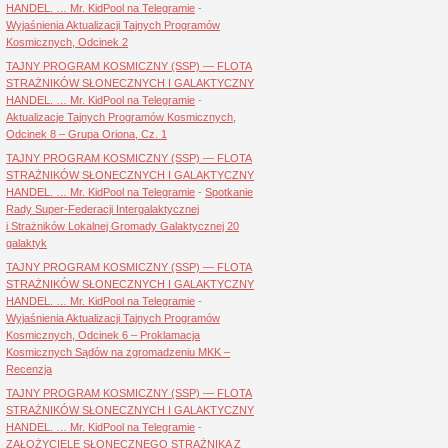
HANDEL. … Mr. KidPool na Telegramie
-
Wyjaśnienia Aktualizacji Tajnych Programów
Kosmicznych, Odcinek 2
TAJNY PROGRAM KOSMICZNY (SSP) — FLOTA
STRAŻNIKÓW SŁONECZNYCH I GALAKTYCZNY
HANDEL. … Mr. KidPool na Telegramie
-
Aktualizacje Tajnych Programów Kosmicznych,
Odcinek 8 – Grupa Oriona, Cz. 1
TAJNY PROGRAM KOSMICZNY (SSP) — FLOTA
STRAŻNIKÓW SŁONECZNYCH I GALAKTYCZNY
HANDEL. … Mr. KidPool na Telegramie
-
Spotkanie
Rady Super-Federacji Intergalaktycznej
i Strażników Lokalnej Gromady Galaktycznej 20
galaktyk
TAJNY PROGRAM KOSMICZNY (SSP) — FLOTA
STRAŻNIKÓW SŁONECZNYCH I GALAKTYCZNY
HANDEL. … Mr. KidPool na Telegramie
-
Wyjaśnienia Aktualizacji Tajnych Programów
Kosmicznych, Odcinek 6 – Proklamacja
Kosmicznych Sądów na zgromadzeniu MKK –
Recenzja
TAJNY PROGRAM KOSMICZNY (SSP) — FLOTA
STRAŻNIKÓW SŁONECZNYCH I GALAKTYCZNY
HANDEL. … Mr. KidPool na Telegramie
-
ZAŁOŻYCIELE SŁONECZNEGO STRAŻNIKA Z