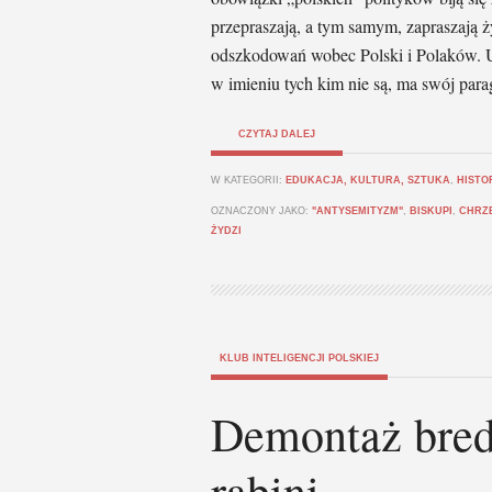
przepraszają, a tym samym, zapraszają
odszkodowań wobec Polski i Polaków. U
w imieniu tych kim nie są, ma swój para
CZYTAJ DALEJ
W KATEGORII:
EDUKACJA, KULTURA, SZTUKA
,
HISTO
OZNACZONY JAKO:
"ANTYSEMITYZM"
,
BISKUPI
,
CHRZE
ŻYDZI
KLUB INTELIGENCJI POLSKIEJ
Demontaż bredn
rabini