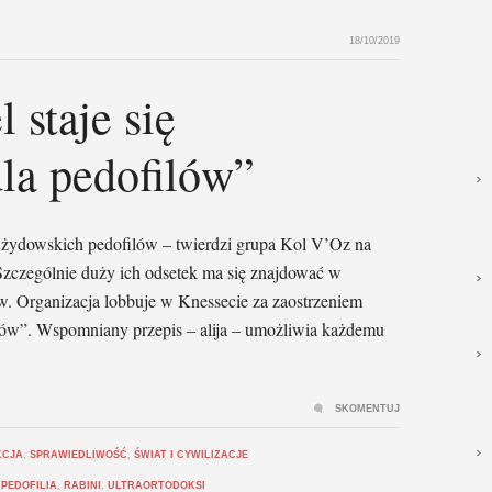
18/10/2019
 staje się
la pedofilów”
dla żydowskich pedofilów – twierdzi grupa Kol V’Oz na
 Szczególnie duży ich odsetek ma się znajdować w
. Organizacja lobbuje w Knessecie za zaostrzeniem
ów”. Wspomniany przepis – alija – umożliwia każdemu
SKOMENTUJ
KCJA
,
SPRAWIEDLIWOŚĆ
,
ŚWIAT I CYWILIZACJE
,
PEDOFILIA
,
RABINI
,
ULTRAORTODOKSI