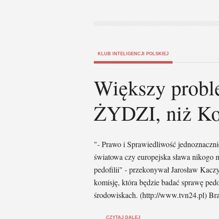
KLUB INTELIGENCJI POLSKIEJ
Większy proble
ŻYDZI, niż Koś
"- Prawo i Sprawiedliwość jednoznacznie
światowa czy europejska sława nikogo n
pedofilii" - przekonywał Jarosław Kaczy
komisję, która będzie badać sprawę pedof
środowiskach. (http://www.tvn24.pl) B
CZYTAJ DALEJ