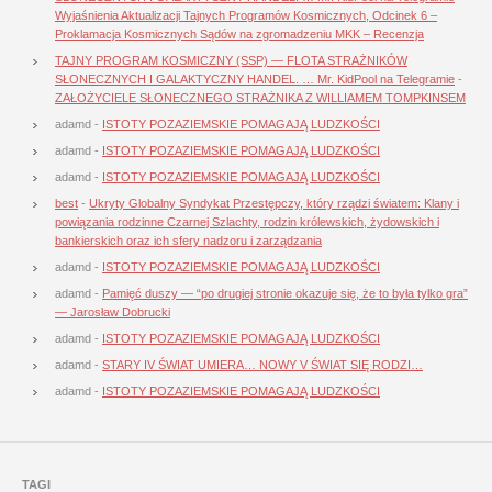
Wyjaśnienia Aktualizacji Tajnych Programów Kosmicznych, Odcinek 6 –
Proklamacja Kosmicznych Sądów na zgromadzeniu MKK – Recenzja
TAJNY PROGRAM KOSMICZNY (SSP) — FLOTA STRAŻNIKÓW
SŁONECZNYCH I GALAKTYCZNY HANDEL. … Mr. KidPool na Telegramie
-
ZAŁOŻYCIELE SŁONECZNEGO STRAŻNIKA Z WILLIAMEM TOMPKINSEM
adamd
-
ISTOTY POZAZIEMSKIE POMAGAJĄ LUDZKOŚCI
adamd
-
ISTOTY POZAZIEMSKIE POMAGAJĄ LUDZKOŚCI
adamd
-
ISTOTY POZAZIEMSKIE POMAGAJĄ LUDZKOŚCI
best
-
Ukryty Globalny Syndykat Przestępczy, który rządzi światem: Klany i
powiązania rodzinne Czarnej Szlachty, rodzin królewskich, żydowskich i
bankierskich oraz ich sfery nadzoru i zarządzania
adamd
-
ISTOTY POZAZIEMSKIE POMAGAJĄ LUDZKOŚCI
adamd
-
Pamięć duszy — “po drugiej stronie okazuje się, że to była tylko gra”
— Jarosław Dobrucki
adamd
-
ISTOTY POZAZIEMSKIE POMAGAJĄ LUDZKOŚCI
adamd
-
STARY IV ŚWIAT UMIERA… NOWY V ŚWIAT SIĘ RODZI…
adamd
-
ISTOTY POZAZIEMSKIE POMAGAJĄ LUDZKOŚCI
TAGI