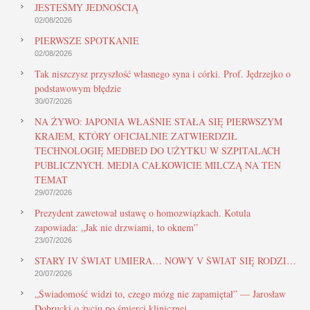
JESTEŚMY JEDNOŚCIĄ
02/08/2026
PIERWSZE SPOTKANIE
02/08/2026
Tak niszczysz przyszłość własnego syna i córki. Prof. Jędrzejko o
podstawowym błędzie
30/07/2026
NA ŻYWO: JAPONIA WŁAŚNIE STAŁA SIĘ PIERWSZYM
KRAJEM, KTÓRY OFICJALNIE ZATWIERDZIŁ
TECHNOLOGIĘ MEDBED DO UŻYTKU W SZPITALACH
PUBLICZNYCH. MEDIA CAŁKOWICIE MILCZĄ NA TEN
TEMAT
29/07/2026
Prezydent zawetował ustawę o homozwiązkach. Kotula
zapowiada: „Jak nie drzwiami, to oknem”
23/07/2026
STARY IV ŚWIAT UMIERA… NOWY V ŚWIAT SIĘ RODZI…
20/07/2026
„Świadomość widzi to, czego mózg nie zapamiętał” — Jarosław
Dobrucki o życiu po śmierci klinicznej