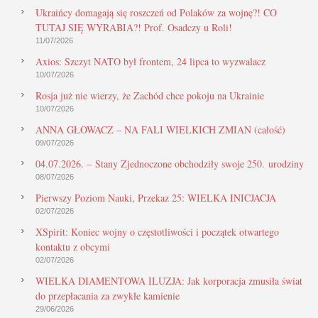
Ukraińcy domagają się roszczeń od Polaków za wojnę?! CO
TUTAJ SIĘ WYRABIA?! Prof. Osadczy u Roli!
11/07/2026
Axios: Szczyt NATO był frontem, 24 lipca to wyzwalacz
10/07/2026
Rosja już nie wierzy, że Zachód chce pokoju na Ukrainie
10/07/2026
ANNA GŁOWACZ – NA FALI WIELKICH ZMIAN (całość)
09/07/2026
04.07.2026. – Stany Zjednoczone obchodziły swoje 250. urodziny
08/07/2026
Pierwszy Poziom Nauki, Przekaz 25: WIELKA INICJACJA
02/07/2026
XSpirit: Koniec wojny o częstotliwości i początek otwartego
kontaktu z obcymi
02/07/2026
WIELKA DIAMENTOWA ILUZJA: Jak korporacja zmusiła świat
do przepłacania za zwykłe kamienie
29/06/2026