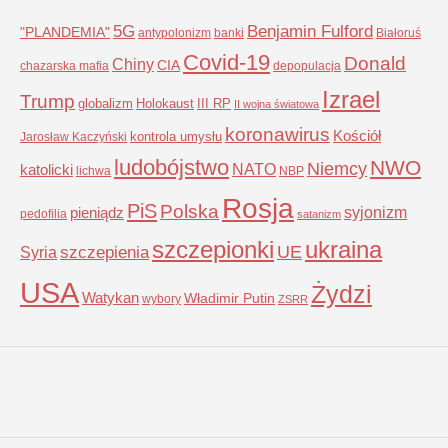
5G
Benjamin Fulford
"PLANDEMIA"
antypolonizm
banki
Białoruś
Covid-19
Donald
Chiny
CIA
chazarska mafia
depopulacja
Izrael
Trump
globalizm
Holokaust
III RP
II wojna światowa
koronawirus
Kościół
kontrola umysłu
Jarosław Kaczyński
ludobójstwo
NWO
Niemcy
NATO
katolicki
lichwa
NBP
Rosja
PiS
Polska
syjonizm
pieniądz
pedofilia
satanizm
szczepionki
ukraina
UE
Syria
szczepienia
USA
Żydzi
Watykan
Władimir Putin
wybory
ZSRR