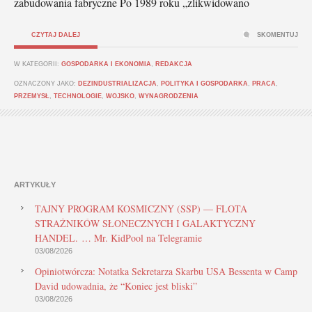
zabudowania fabryczne Po 1989 roku „zlikwidowano
CZYTAJ DALEJ
SKOMENTUJ
W KATEGORII:
GOSPODARKA I EKONOMIA
,
REDAKCJA
OZNACZONY JAKO:
DEZINDUSTRIALIZACJA
,
POLITYKA I GOSPODARKA
,
PRACA
,
PRZEMYSŁ
,
TECHNOLOGIE
,
WOJSKO
,
WYNAGRODZENIA
ARTYKUŁY
TAJNY PROGRAM KOSMICZNY (SSP) — FLOTA
STRAŻNIKÓW SŁONECZNYCH I GALAKTYCZNY
HANDEL. … Mr. KidPool na Telegramie
03/08/2026
Opiniotwórcza: Notatka Sekretarza Skarbu USA Bessenta w Camp
David udowadnia, że “Koniec jest bliski”
03/08/2026