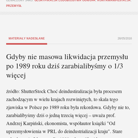
OZNACZONY JAKO:
GLORYFIKACJA LUDOBÓJSTWA OUN/UPA
,
KONTRMANIFESTACJA
,
PRZEMYSŁ
MATERIAŁY NADESŁANE
26/05/2016
Gdyby nie masowa likwidacja przemysłu
po 1989 roku dziś zarabialibyśmy o 1/3
więcej
źródło: ShutterStock Choć deindustiralizacja była procesem
zachodzącym w wielu krajach rozwiniętych, to skala tego
zjawiska w Polsce po 1989 roku była rekordowa. Gdyby nie to,
zarabialibyśmy dziś o jedną trzecią więcej – uważa prof.
Andrzej Karpiński, ekonomista, współautor książki "Od
uprzemysłowienia w PRL do deindustrializacji kraju". Stare