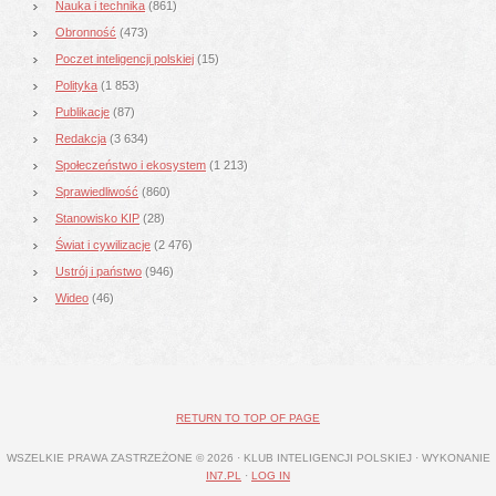
Nauka i technika
(861)
Obronność
(473)
Poczet inteligencji polskiej
(15)
Polityka
(1 853)
Publikacje
(87)
Redakcja
(3 634)
Społeczeństwo i ekosystem
(1 213)
Sprawiedliwość
(860)
Stanowisko KIP
(28)
Świat i cywilizacje
(2 476)
Ustrój i państwo
(946)
Wideo
(46)
RETURN TO TOP OF PAGE
WSZELKIE PRAWA ZASTRZEŻONE © 2026 · KLUB INTELIGENCJI POLSKIEJ · WYKONANIE
IN7.PL
·
LOG IN