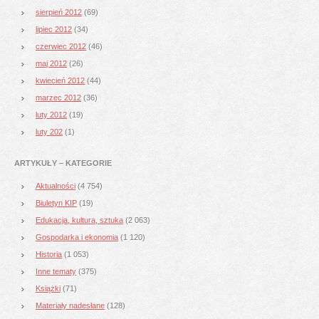
sierpień 2012
(69)
lipiec 2012
(34)
czerwiec 2012
(46)
maj 2012
(26)
kwiecień 2012
(44)
marzec 2012
(36)
luty 2012
(19)
luty 202
(1)
ARTYKUŁY – KATEGORIE
Aktualności
(4 754)
Biuletyn KIP
(19)
Edukacja, kultura, sztuka
(2 063)
Gospodarka i ekonomia
(1 120)
Historia
(1 053)
Inne tematy
(375)
Książki
(71)
Materiały nadesłane
(128)