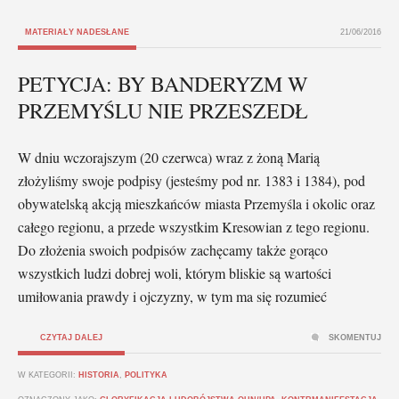
MATERIAŁY NADESŁANE
21/06/2016
PETYCJA: BY BANDERYZM W
PRZEMYŚLU NIE PRZESZEDŁ
W dniu wczorajszym (20 czerwca) wraz z żoną Marią
złożyliśmy swoje podpisy (jesteśmy pod nr. 1383 i 1384), pod
obywatelską akcją mieszkańców miasta Przemyśla i okolic oraz
całego regionu, a przede wszystkim Kresowian z tego regionu.
Do złożenia swoich podpisów zachęcamy także gorąco
wszystkich ludzi dobrej woli, którym bliskie są wartości
umiłowania prawdy i ojczyzny, w tym ma się rozumieć
CZYTAJ DALEJ
SKOMENTUJ
W KATEGORII:
HISTORIA
,
POLITYKA