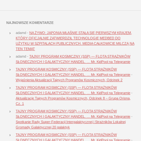
NAJNOWSZE KOMENTARZE
adamd
-
NA ŻYWO: JAPONIA WŁAŚNIE STAŁA SIĘ PIERWSZYM KRAJEM,
KTÓRY OFICJALNIE ZATWIERDZIŁ TECHNOLOGIĘ MEDBED DO
UŻYTKU W SZPITALACH PUBLICZNYCH. MEDIA CAŁKOWICIE MILCZĄ NA
TEN TEMAT
adamd
-
TAJNY PROGRAM KOSMICZNY (SSP) — FLOTA STRAŻNIKÓW
SŁONECZNYCH I GALAKTYCZNY HANDEL. … Mr. KidPool na Telegramie
TAJNY PROGRAM KOSMICZNY (SSP) — FLOTA STRAŻNIKÓW
SŁONECZNYCH I GALAKTYCZNY HANDEL. … Mr. KidPool na Telegramie
-
Wyjaśnienia Aktualizacji Tajnych Programów Kosmicznych, Odcinek 2
TAJNY PROGRAM KOSMICZNY (SSP) — FLOTA STRAŻNIKÓW
SŁONECZNYCH I GALAKTYCZNY HANDEL. … Mr. KidPool na Telegramie
-
Aktualizacje Tajnych Programów Kosmicznych, Odcinek 8 – Grupa Oriona,
Cz. 1
TAJNY PROGRAM KOSMICZNY (SSP) — FLOTA STRAŻNIKÓW
SŁONECZNYCH I GALAKTYCZNY HANDEL. … Mr. KidPool na Telegramie
-
Spotkanie Rady Super-Federacji Intergalaktycznej i Strażników Lokalnej
Gromady Galaktycznej 20 galaktyk
TAJNY PROGRAM KOSMICZNY (SSP) — FLOTA STRAŻNIKÓW
SŁONECZNYCH I GALAKTYCZNY HANDEL. … Mr. KidPool na Telegramie
-