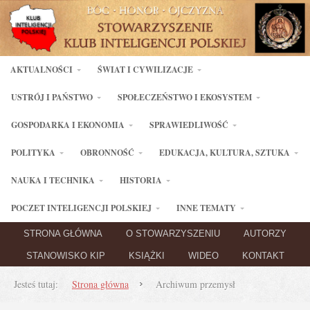
AKTUALNOŚCI
ŚWIAT I CYWILIZACJE
USTRÓJ I PAŃSTWO
SPOŁECZEŃSTWO I EKOSYSTEM
GOSPODARKA I EKONOMIA
SPRAWIEDLIWOŚĆ
POLITYKA
OBRONNOŚĆ
EDUKACJA, KULTURA, SZTUKA
NAUKA I TECHNIKA
HISTORIA
POCZET INTELIGENCJI POLSKIEJ
INNE TEMATY
STRONA GŁÓWNA
O STOWARZYSZENIU
AUTORZY
STANOWISKO KIP
KSIĄŻKI
WIDEO
KONTAKT
Jesteś tutaj:
Strona główna
Archiwum przemysł