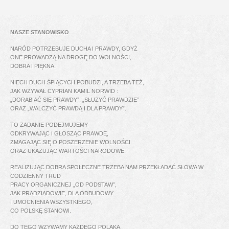
NASZE STANOWISKO
NARÓD POTRZEBUJE DUCHA I PRAWDY, GDYŻ
ONE PROWADZĄ NA DROGĘ DO WOLNOŚCI,
DOBRA I PIĘKNA.
NIECH DUCH ŚPIĄCYCH POBUDZI, A TRZEBA TEŻ,
JAK WZYWAŁ CYPRIAN KAMIL NORWID :
„DORABIAĆ SIĘ PRAWDY”, „SŁUŻYĆ PRAWDZIE”
ORAZ „WALCZYĆ PRAWDĄ I DLA PRAWDY”.
TO ZADANIE PODEJMUJEMY
ODKRYWAJĄC I GŁOSZĄC PRAWDĘ,
ZMAGAJĄC SIĘ O POSZERZENIE WOLNOŚCI
ORAZ UKAZUJĄC WARTOŚCI NARODOWE.
REALIZUJĄC DOBRA SPOŁECZNE TRZEBA NAM PRZEKŁADAĆ SŁOWA W
CODZIENNY TRUD
PRACY ORGANICZNEJ „OD PODSTAW”,
JAK PRADZIADOWIE, DLA ODBUDOWY
I UMOCNIENIA WSZYSTKIEGO,
CO POLSKĘ STANOWI.
DO TEGO WZYWAMY KAŻDEGO POLAKA.