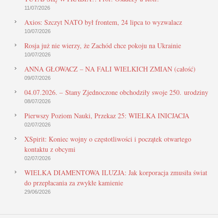
11/07/2026
Axios: Szczyt NATO był frontem, 24 lipca to wyzwalacz
10/07/2026
Rosja już nie wierzy, że Zachód chce pokoju na Ukrainie
10/07/2026
ANNA GŁOWACZ – NA FALI WIELKICH ZMIAN (całość)
09/07/2026
04.07.2026. – Stany Zjednoczone obchodziły swoje 250. urodziny
08/07/2026
Pierwszy Poziom Nauki, Przekaz 25: WIELKA INICJACJA
02/07/2026
XSpirit: Koniec wojny o częstotliwości i początek otwartego
kontaktu z obcymi
02/07/2026
WIELKA DIAMENTOWA ILUZJA: Jak korporacja zmusiła świat
do przepłacania za zwykłe kamienie
29/06/2026