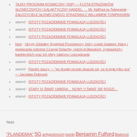
TAJNY PROGRAM KOSMICZNY (SSP) — FLOTA STRAŻNIKÓW
SŁONECZNYCH I GALAKTYCZNY HANDEL. … Mr. KidPool na Telegramie
-
ZAŁOŻYCIELE SŁONECZNEGO STRAŻNIKA Z WILLIAMEM TOMPKINSEM
adamd
-
ISTOTY POZAZIEMSKIE POMAGAJĄ LUDZKOŚCI
adamd
-
ISTOTY POZAZIEMSKIE POMAGAJĄ LUDZKOŚCI
adamd
-
ISTOTY POZAZIEMSKIE POMAGAJĄ LUDZKOŚCI
best
-
Ukryty Globalny Syndykat Przestępczy, który rządzi światem: Klany i
powiązania rodzinne Czarnej Szlachty, rodzin królewskich, żydowskich i
bankierskich oraz ich sfery nadzoru i zarządzania
adamd
-
ISTOTY POZAZIEMSKIE POMAGAJĄ LUDZKOŚCI
adamd
-
Pamięć duszy — “po drugiej stronie okazuje się, że to była tylko gra”
— Jarosław Dobrucki
adamd
-
ISTOTY POZAZIEMSKIE POMAGAJĄ LUDZKOŚCI
adamd
-
STARY IV ŚWIAT UMIERA… NOWY V ŚWIAT SIĘ RODZI…
adamd
-
ISTOTY POZAZIEMSKIE POMAGAJĄ LUDZKOŚCI
TAGI
5G
Benjamin Fulford
"PLANDEMIA"
antypolonizm
banki
Białoruś