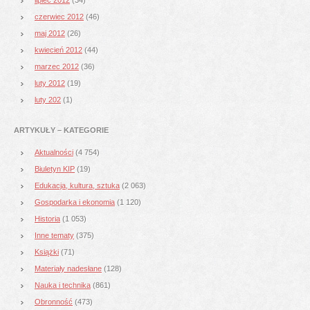
czerwiec 2012
(46)
maj 2012
(26)
kwiecień 2012
(44)
marzec 2012
(36)
luty 2012
(19)
luty 202
(1)
ARTYKUŁY – KATEGORIE
Aktualności
(4 754)
Biuletyn KIP
(19)
Edukacja, kultura, sztuka
(2 063)
Gospodarka i ekonomia
(1 120)
Historia
(1 053)
Inne tematy
(375)
Książki
(71)
Materiały nadesłane
(128)
Nauka i technika
(861)
Obronność
(473)