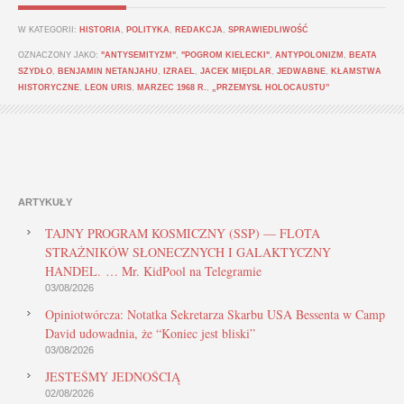
W KATEGORII:
HISTORIA
,
POLITYKA
,
REDAKCJA
,
SPRAWIEDLIWOŚĆ
OZNACZONY JAKO:
"ANTYSEMITYZM"
,
"POGROM KIELECKI"
,
ANTYPOLONIZM
,
BEATA
SZYDŁO
,
BENJAMIN NETANJAHU
,
IZRAEL
,
JACEK MIĘDLAR
,
JEDWABNE
,
KŁAMSTWA
HISTORYCZNE
,
LEON URIS
,
MARZEC 1968 R.
,
„PRZEMYSŁ HOLOCAUSTU”
ARTYKUŁY
TAJNY PROGRAM KOSMICZNY (SSP) — FLOTA
STRAŻNIKÓW SŁONECZNYCH I GALAKTYCZNY
HANDEL. … Mr. KidPool na Telegramie
03/08/2026
Opiniotwórcza: Notatka Sekretarza Skarbu USA Bessenta w Camp
David udowadnia, że “Koniec jest bliski”
03/08/2026
JESTEŚMY JEDNOŚCIĄ
02/08/2026