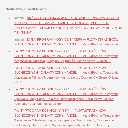
NAJNOWSZE KOMENTARZE
adamd
-
NA ŻYWO: JAPONIA WŁAŚNIE STAŁA SIĘ PIERWSZYM KRAJEM,
KTÓRY OFICJALNIE ZATWIERDZIŁ TECHNOLOGIĘ MEDBED DO
UŻYTKU W SZPITALACH PUBLICZNYCH. MEDIA CAŁKOWICIE MILCZĄ NA
TEN TEMAT
adamd
-
TAJNY PROGRAM KOSMICZNY (SSP) — FLOTA STRAŻNIKÓW
SŁONECZNYCH I GALAKTYCZNY HANDEL. … Mr. KidPool na Telegramie
TAJNY PROGRAM KOSMICZNY (SSP) — FLOTA STRAŻNIKÓW
SŁONECZNYCH I GALAKTYCZNY HANDEL. … Mr. KidPool na Telegramie
-
Wyjaśnienia Aktualizacji Tajnych Programów Kosmicznych, Odcinek 2
TAJNY PROGRAM KOSMICZNY (SSP) — FLOTA STRAŻNIKÓW
SŁONECZNYCH I GALAKTYCZNY HANDEL. … Mr. KidPool na Telegramie
-
Aktualizacje Tajnych Programów Kosmicznych, Odcinek 8 – Grupa Oriona,
Cz. 1
TAJNY PROGRAM KOSMICZNY (SSP) — FLOTA STRAŻNIKÓW
SŁONECZNYCH I GALAKTYCZNY HANDEL. … Mr. KidPool na Telegramie
-
Spotkanie Rady Super-Federacji Intergalaktycznej i Strażników Lokalnej
Gromady Galaktycznej 20 galaktyk
TAJNY PROGRAM KOSMICZNY (SSP) — FLOTA STRAŻNIKÓW
SŁONECZNYCH I GALAKTYCZNY HANDEL. … Mr. KidPool na Telegramie
-
Wyjaśnienia Aktualizacji Tajnych Programów Kosmicznych, Odcinek 6 –
Proklamacja Kosmicznych Sądów na zgromadzeniu MKK – Recenzja