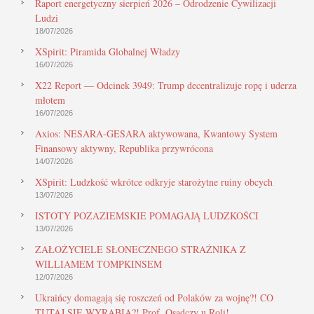
Raport energetyczny sierpień 2026 – Odrodzenie Cywilizacji
Ludzi
18/07/2026
XSpirit: Piramida Globalnej Władzy
16/07/2026
X22 Report — Odcinek 3949: Trump decentralizuje ropę i uderza
młotem
16/07/2026
Axios: NESARA-GESARA aktywowana, Kwantowy System
Finansowy aktywny, Republika przywrócona
14/07/2026
XSpirit: Ludzkość wkrótce odkryje starożytne ruiny obcych
13/07/2026
ISTOTY POZAZIEMSKIE POMAGAJĄ LUDZKOŚCI
13/07/2026
ZAŁOŻYCIELE SŁONECZNEGO STRAŻNIKA Z
WILLIAMEM TOMPKINSEM
12/07/2026
Ukraińcy domagają się roszczeń od Polaków za wojnę?! CO
TUTAJ SIĘ WYRABIA?! Prof. Osadczy u Roli!