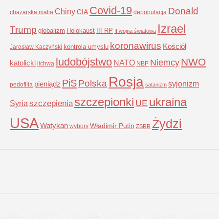
Covid-19
Donald
Chiny
CIA
chazarska mafia
depopulacja
Izrael
Trump
globalizm
Holokaust
III RP
II wojna światowa
koronawirus
Kościół
kontrola umysłu
Jarosław Kaczyński
ludobójstwo
NWO
Niemcy
NATO
katolicki
lichwa
NBP
Rosja
PiS
Polska
syjonizm
pieniądz
pedofilia
satanizm
szczepionki
ukraina
UE
Syria
szczepienia
USA
Żydzi
Watykan
Władimir Putin
wybory
ZSRR