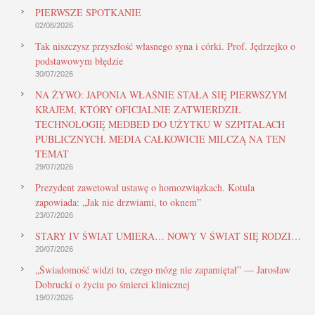
PIERWSZE SPOTKANIE
02/08/2026
Tak niszczysz przyszłość własnego syna i córki. Prof. Jędrzejko o
podstawowym błędzie
30/07/2026
NA ŻYWO: JAPONIA WŁAŚNIE STAŁA SIĘ PIERWSZYM
KRAJEM, KTÓRY OFICJALNIE ZATWIERDZIŁ
TECHNOLOGIĘ MEDBED DO UŻYTKU W SZPITALACH
PUBLICZNYCH. MEDIA CAŁKOWICIE MILCZĄ NA TEN
TEMAT
29/07/2026
Prezydent zawetował ustawę o homozwiązkach. Kotula
zapowiada: „Jak nie drzwiami, to oknem”
23/07/2026
STARY IV ŚWIAT UMIERA… NOWY V ŚWIAT SIĘ RODZI…
20/07/2026
„Świadomość widzi to, czego mózg nie zapamiętał” — Jarosław
Dobrucki o życiu po śmierci klinicznej
19/07/2026