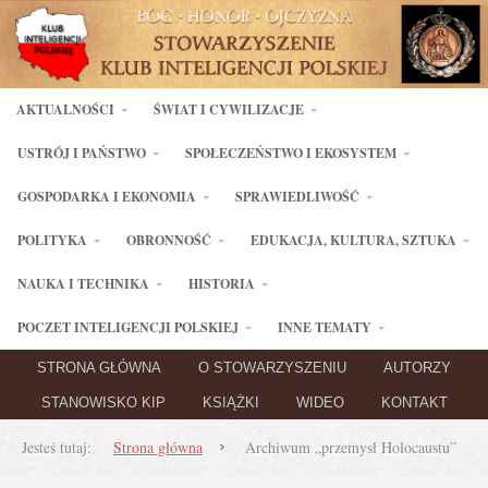
AKTUALNOŚCI
ŚWIAT I CYWILIZACJE
USTRÓJ I PAŃSTWO
SPOŁECZEŃSTWO I EKOSYSTEM
GOSPODARKA I EKONOMIA
SPRAWIEDLIWOŚĆ
POLITYKA
OBRONNOŚĆ
EDUKACJA, KULTURA, SZTUKA
NAUKA I TECHNIKA
HISTORIA
POCZET INTELIGENCJI POLSKIEJ
INNE TEMATY
STRONA GŁÓWNA
O STOWARZYSZENIU
AUTORZY
STANOWISKO KIP
KSIĄŻKI
WIDEO
KONTAKT
Jesteś tutaj:
Strona główna
Archiwum „przemysł Holocaustu”