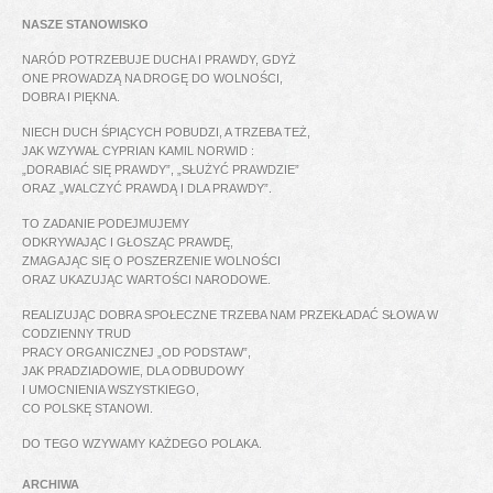
NASZE STANOWISKO
NARÓD POTRZEBUJE DUCHA I PRAWDY, GDYŻ
ONE PROWADZĄ NA DROGĘ DO WOLNOŚCI,
DOBRA I PIĘKNA.
NIECH DUCH ŚPIĄCYCH POBUDZI, A TRZEBA TEŻ,
JAK WZYWAŁ CYPRIAN KAMIL NORWID :
„DORABIAĆ SIĘ PRAWDY”, „SŁUŻYĆ PRAWDZIE”
ORAZ „WALCZYĆ PRAWDĄ I DLA PRAWDY”.
TO ZADANIE PODEJMUJEMY
ODKRYWAJĄC I GŁOSZĄC PRAWDĘ,
ZMAGAJĄC SIĘ O POSZERZENIE WOLNOŚCI
ORAZ UKAZUJĄC WARTOŚCI NARODOWE.
REALIZUJĄC DOBRA SPOŁECZNE TRZEBA NAM PRZEKŁADAĆ SŁOWA W
CODZIENNY TRUD
PRACY ORGANICZNEJ „OD PODSTAW”,
JAK PRADZIADOWIE, DLA ODBUDOWY
I UMOCNIENIA WSZYSTKIEGO,
CO POLSKĘ STANOWI.
DO TEGO WZYWAMY KAŻDEGO POLAKA.
ARCHIWA