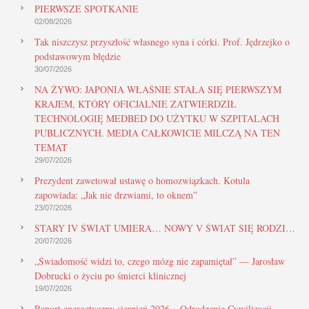
PIERWSZE SPOTKANIE
02/08/2026
Tak niszczysz przyszłość własnego syna i córki. Prof. Jędrzejko o
podstawowym błędzie
30/07/2026
NA ŻYWO: JAPONIA WŁAŚNIE STAŁA SIĘ PIERWSZYM
KRAJEM, KTÓRY OFICJALNIE ZATWIERDZIŁ
TECHNOLOGIĘ MEDBED DO UŻYTKU W SZPITALACH
PUBLICZNYCH. MEDIA CAŁKOWICIE MILCZĄ NA TEN
TEMAT
29/07/2026
Prezydent zawetował ustawę o homozwiązkach. Kotula
zapowiada: „Jak nie drzwiami, to oknem”
23/07/2026
STARY IV ŚWIAT UMIERA… NOWY V ŚWIAT SIĘ RODZI…
20/07/2026
„Świadomość widzi to, czego mózg nie zapamiętał” — Jarosław
Dobrucki o życiu po śmierci klinicznej
19/07/2026
Raport energetyczny sierpień 2026 – Odrodzenie Cywilizacji