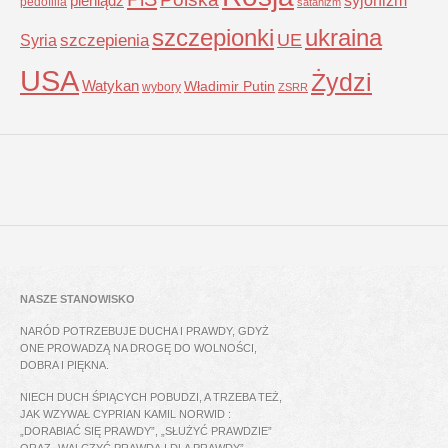
pieniądz
pedofilia
satanizm
szczepionki
ukraina
UE
Syria
szczepienia
USA
Żydzi
Watykan
Władimir Putin
wybory
ZSRR
NASZE STANOWISKO
NARÓD POTRZEBUJE DUCHA I PRAWDY, GDYŻ
ONE PROWADZĄ NA DROGĘ DO WOLNOŚCI,
DOBRA I PIĘKNA.
NIECH DUCH ŚPIĄCYCH POBUDZI, A TRZEBA TEŻ,
JAK WZYWAŁ CYPRIAN KAMIL NORWID :
„DORABIAĆ SIĘ PRAWDY”, „SŁUŻYĆ PRAWDZIE”
ORAZ „WALCZYĆ PRAWDĄ I DLA PRAWDY”.