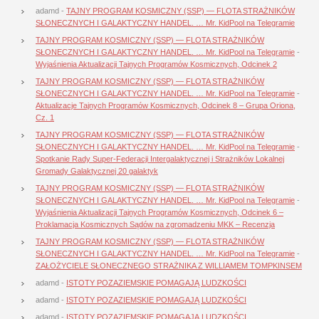
adamd
-
TAJNY PROGRAM KOSMICZNY (SSP) — FLOTA STRAŻNIKÓW
SŁONECZNYCH I GALAKTYCZNY HANDEL. … Mr. KidPool na Telegramie
TAJNY PROGRAM KOSMICZNY (SSP) — FLOTA STRAŻNIKÓW
SŁONECZNYCH I GALAKTYCZNY HANDEL. … Mr. KidPool na Telegramie
-
Wyjaśnienia Aktualizacji Tajnych Programów Kosmicznych, Odcinek 2
TAJNY PROGRAM KOSMICZNY (SSP) — FLOTA STRAŻNIKÓW
SŁONECZNYCH I GALAKTYCZNY HANDEL. … Mr. KidPool na Telegramie
-
Aktualizacje Tajnych Programów Kosmicznych, Odcinek 8 – Grupa Oriona,
Cz. 1
TAJNY PROGRAM KOSMICZNY (SSP) — FLOTA STRAŻNIKÓW
SŁONECZNYCH I GALAKTYCZNY HANDEL. … Mr. KidPool na Telegramie
-
Spotkanie Rady Super-Federacji Intergalaktycznej i Strażników Lokalnej
Gromady Galaktycznej 20 galaktyk
TAJNY PROGRAM KOSMICZNY (SSP) — FLOTA STRAŻNIKÓW
SŁONECZNYCH I GALAKTYCZNY HANDEL. … Mr. KidPool na Telegramie
-
Wyjaśnienia Aktualizacji Tajnych Programów Kosmicznych, Odcinek 6 –
Proklamacja Kosmicznych Sądów na zgromadzeniu MKK – Recenzja
TAJNY PROGRAM KOSMICZNY (SSP) — FLOTA STRAŻNIKÓW
SŁONECZNYCH I GALAKTYCZNY HANDEL. … Mr. KidPool na Telegramie
-
ZAŁOŻYCIELE SŁONECZNEGO STRAŻNIKA Z WILLIAMEM TOMPKINSEM
adamd
-
ISTOTY POZAZIEMSKIE POMAGAJĄ LUDZKOŚCI
adamd
-
ISTOTY POZAZIEMSKIE POMAGAJĄ LUDZKOŚCI
adamd
-
ISTOTY POZAZIEMSKIE POMAGAJĄ LUDZKOŚCI