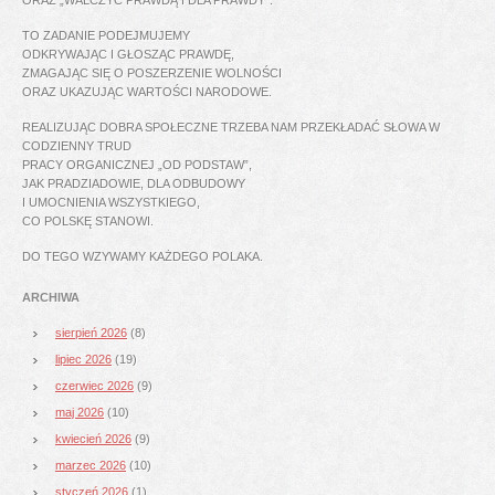
TO ZADANIE PODEJMUJEMY
ODKRYWAJĄC I GŁOSZĄC PRAWDĘ,
ZMAGAJĄC SIĘ O POSZERZENIE WOLNOŚCI
ORAZ UKAZUJĄC WARTOŚCI NARODOWE.
REALIZUJĄC DOBRA SPOŁECZNE TRZEBA NAM PRZEKŁADAĆ SŁOWA W
CODZIENNY TRUD
PRACY ORGANICZNEJ „OD PODSTAW”,
JAK PRADZIADOWIE, DLA ODBUDOWY
I UMOCNIENIA WSZYSTKIEGO,
CO POLSKĘ STANOWI.
DO TEGO WZYWAMY KAŻDEGO POLAKA.
ARCHIWA
sierpień 2026
(8)
lipiec 2026
(19)
czerwiec 2026
(9)
maj 2026
(10)
kwiecień 2026
(9)
marzec 2026
(10)
styczeń 2026
(1)