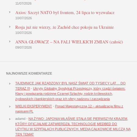
11/07/2026
Axios: Szczyt NATO był frontem, 24 lipca to wyzwalacz
10/07/2026
Rosja już nie wierzy, że Zachód chce pokoju na Ukrainie
10/07/2026
ANNA GŁOWACZ – NA FALI WIELKICH ZMIAN (całość)
09/07/2026
NAJNOWSZE KOMENTARZE
TAJEMNICE JAK RZĄDZONY BYŁ NASZ ŚWIAT OD TYSIĘCY LAT… DO
TERAZ !!!
-
Ukryty Globalny Syndykat Przestępczy, który rządzi światem:
Klany i powiązania rodzinne Czarnej Szlachty, rodzin królewskich,
żydowskich i bankierskich oraz ich sfery nadzoru i zarządzania
WIELKI EKSPERYMENT
-
Ponad Majestatyczną 12 – aktualizacja filmu z
napisami PL
adamd
-
NA ŻYWO: JAPONIA WŁAŚNIE STAŁA SIĘ PIERWSZYM KRAJEM,
KTÓRY OFICJALNIE ZATWIERDZIŁ TECHNOLOGIĘ MEDBED DO
UŻYTKU W SZPITALACH PUBLICZNYCH. MEDIA CAŁKOWICIE MILCZĄ NA
TEN TEMAT