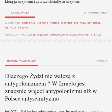
którą ja nazywam i zawsze chciałbym nazywać
CZYTAJ DALEJ
5 KOMENTARZY
W KATEGORII:
EDUKACJA, KULTURA, SZTUKA
,
HISTORIA
,
POLITYKA
,
REDAKCJA
,
USTRÓJ I PAŃSTWO
OZNACZONY JAKO:
JACEK MIĘDLAR
,
JUDEOPOLONIA
,
RZECZYPOSPOLITA
,
ŻYDZI
MATERIAŁY NADESŁANE
16/06/2017
Dlaczego Żydzi nie walczą z
antypolonizmem ? W Izraelu jest
znacznie więcej antypolonizmu niż w
Polsce antysemityzmu
fot: YT – Polska jest zdeterminowana, by walczyć z wszelkimi