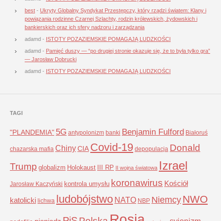
best
-
Ukryty Globalny Syndykat Przestępczy, który rządzi światem: Klany i
powiązania rodzinne Czarnej Szlachty, rodzin królewskich, żydowskich i
bankierskich oraz ich sfery nadzoru i zarządzania
adamd
-
ISTOTY POZAZIEMSKIE POMAGAJĄ LUDZKOŚCI
adamd
-
Pamięć duszy — “po drugiej stronie okazuje się, że to była tylko gra”
— Jarosław Dobrucki
adamd
-
ISTOTY POZAZIEMSKIE POMAGAJĄ LUDZKOŚCI
TAGI
5G
Benjamin Fulford
"PLANDEMIA"
antypolonizm
banki
Białoruś
Covid-19
Donald
Chiny
CIA
chazarska mafia
depopulacja
Izrael
Trump
globalizm
Holokaust
III RP
II wojna światowa
koronawirus
Kościół
kontrola umysłu
Jarosław Kaczyński
ludobójstwo
NWO
Niemcy
NATO
katolicki
lichwa
NBP
Rosja
PiS
Polska
syjonizm