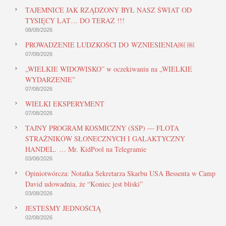
TAJEMNICE JAK RZĄDZONY BYŁ NASZ ŚWIAT OD
TYSIĘCY LAT… DO TERAZ !!!
08/08/2026
PROWADZENIE LUDZKOŚCI DO WZNIESIENIA￼ ￼
07/08/2026
„WIELKIE WIDOWISKO” w oczekiwaniu na „WIELKIE
WYDARZENIE”
07/08/2026
WIELKI EKSPERYMENT
07/08/2026
TAJNY PROGRAM KOSMICZNY (SSP) — FLOTA
STRAŻNIKÓW SŁONECZNYCH I GALAKTYCZNY
HANDEL. … Mr. KidPool na Telegramie
03/08/2026
Opiniotwórcza: Notatka Sekretarza Skarbu USA Bessenta w Camp
David udowadnia, że “Koniec jest bliski”
03/08/2026
JESTEŚMY JEDNOŚCIĄ
02/08/2026