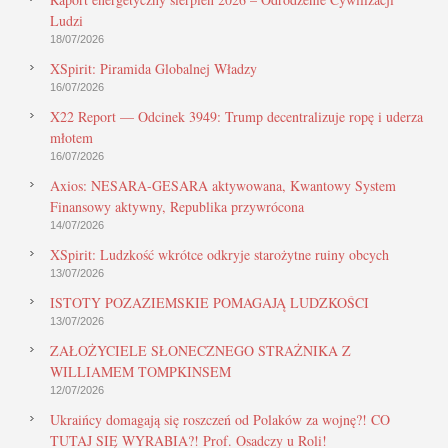
Ludzi
18/07/2026
XSpirit: Piramida Globalnej Władzy
16/07/2026
X22 Report — Odcinek 3949: Trump decentralizuje ropę i uderza
młotem
16/07/2026
Axios: NESARA-GESARA aktywowana, Kwantowy System
Finansowy aktywny, Republika przywrócona
14/07/2026
XSpirit: Ludzkość wkrótce odkryje starożytne ruiny obcych
13/07/2026
ISTOTY POZAZIEMSKIE POMAGAJĄ LUDZKOŚCI
13/07/2026
ZAŁOŻYCIELE SŁONECZNEGO STRAŻNIKA Z
WILLIAMEM TOMPKINSEM
12/07/2026
Ukraińcy domagają się roszczeń od Polaków za wojnę?! CO
TUTAJ SIĘ WYRABIA?! Prof. Osadczy u Roli!