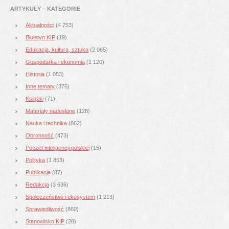
ARTYKUŁY – KATEGORIE
Aktualności
(4 753)
Biuletyn KIP
(19)
Edukacja, kultura, sztuka
(2 065)
Gospodarka i ekonomia
(1 120)
Historia
(1 053)
Inne tematy
(376)
Książki
(71)
Materiały nadesłane
(128)
Nauka i technika
(862)
Obronność
(473)
Poczet inteligencji polskiej
(15)
Polityka
(1 853)
Publikacje
(87)
Redakcja
(3 636)
Społeczeństwo i ekosystem
(1 213)
Sprawiedliwość
(860)
Stanowisko KIP
(28)