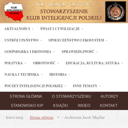
AKTUALNOŚCI
ŚWIAT I CYWILIZACJE
USTRÓJ I PAŃSTWO
SPOŁECZEŃSTWO I EKOSYSTEM
GOSPODARKA I EKONOMIA
SPRAWIEDLIWOŚĆ
POLITYKA
OBRONNOŚĆ
EDUKACJA, KULTURA, SZTUKA
NAUKA I TECHNIKA
HISTORIA
POCZET INTELIGENCJI POLSKIEJ
INNE TEMATY
STRONA GŁÓWNA
O STOWARZYSZENIU
AUTORZY
STANOWISKO KIP
KSIĄŻKI
WIDEO
KONTAKT
Jesteś tutaj:
Strona główna
Archiwum Jacek Międlar