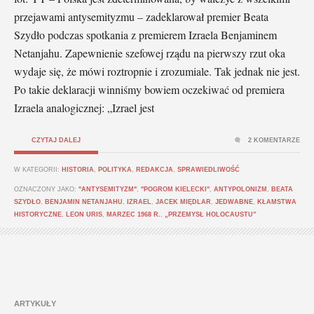
przejawami antysemityzmu – zadeklarował premier Beata
Szydło podczas spotkania z premierem Izraela Benjaminem
Netanjahu. Zapewnienie szefowej rządu na pierwszy rzut oka
wydaje się, że mówi roztropnie i zrozumiale. Tak jednak nie jest.
Po takie deklaracji winniśmy bowiem oczekiwać od premiera
Izraela analogicznej: „Izrael jest
CZYTAJ DALEJ
2 KOMENTARZE
W KATEGORII:
HISTORIA
,
POLITYKA
,
REDAKCJA
,
SPRAWIEDLIWOŚĆ
OZNACZONY JAKO:
"ANTYSEMITYZM"
,
"POGROM KIELECKI"
,
ANTYPOLONIZM
,
BEATA
SZYDŁO
,
BENJAMIN NETANJAHU
,
IZRAEL
,
JACEK MIĘDLAR
,
JEDWABNE
,
KŁAMSTWA
HISTORYCZNE
,
LEON URIS
,
MARZEC 1968 R.
,
„PRZEMYSŁ HOLOCAUSTU”
ARTYKUŁY