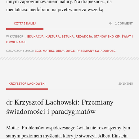
innym zaprogramowaniem natury. Na drapieżność, na
mentalność niedoboru, na przetrwanie za wszelką
CZYTAJ DALEJ
1 COMMENT
W KATEGORII:
EDUKACJA, KULTURA, SZTUKA
,
REDAKCJA
,
STANOWISKO KIP
,
ŚWIAT I
CYWILIZACJE
OZNACZONY JAKO:
EGO
,
MATRIX
,
ORŁY
,
OWCE
,
PRZEMIANY ŚWIADOMOŚCI
KRZYSZTOF LACHOWSKI
29/10/2015
dr Krzysztof Lachowski: Przemiany
świadomości i paradygmatów
Motta: Problemów współczesnego świata nie rozwiążemy tym
samym poziomem myślenia, który je stworzył. Albert Einstein