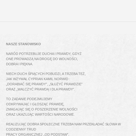
NASZE STANOWISKO
NARÓD POTRZEBUJE DUCHA I PRAWDY, GDYŻ
ONE PROWADZĄ NA DROGĘ DO WOLNOŚCI,
DOBRA I PIĘKNA.
NIECH DUCH ŚPIĄCYCH POBUDZI, A TRZEBA TEŻ,
JAK WZYWAŁ CYPRIAN KAMIL NORWID :
„DORABIAĆ SIĘ PRAWDY”, „SŁUŻYĆ PRAWDZIE”
ORAZ „WALCZYĆ PRAWDĄ I DLA PRAWDY”.
TO ZADANIE PODEJMUJEMY
ODKRYWAJĄC I GŁOSZĄC PRAWDĘ,
ZMAGAJĄC SIĘ O POSZERZENIE WOLNOŚCI
ORAZ UKAZUJĄC WARTOŚCI NARODOWE.
REALIZUJĄC DOBRA SPOŁECZNE TRZEBA NAM PRZEKŁADAĆ SŁOWA W
CODZIENNY TRUD
PRACY ORGANICZNEJ „OD PODSTAW”,