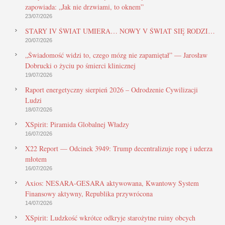
zapowiada: „Jak nie drzwiami, to oknem”
23/07/2026
STARY IV ŚWIAT UMIERA… NOWY V ŚWIAT SIĘ RODZI…
20/07/2026
„Świadomość widzi to, czego mózg nie zapamiętał” — Jarosław
Dobrucki o życiu po śmierci klinicznej
19/07/2026
Raport energetyczny sierpień 2026 – Odrodzenie Cywilizacji
Ludzi
18/07/2026
XSpirit: Piramida Globalnej Władzy
16/07/2026
X22 Report — Odcinek 3949: Trump decentralizuje ropę i uderza
młotem
16/07/2026
Axios: NESARA-GESARA aktywowana, Kwantowy System
Finansowy aktywny, Republika przywrócona
14/07/2026
XSpirit: Ludzkość wkrótce odkryje starożytne ruiny obcych