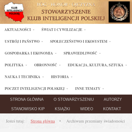
AKTUALNOŚCI
ŚWIAT I CYWILIZACJE
USTRÓJ I PAŃSTWO
SPOŁECZEŃSTWO I EKOSYSTEM
GOSPODARKA I EKONOMIA
SPRAWIEDLIWOŚĆ
POLITYKA
OBRONNOŚĆ
EDUKACJA, KULTURA, SZTUKA
NAUKA I TECHNIKA
HISTORIA
POCZET INTELIGENCJI POLSKIEJ
INNE TEMATY
STRONA GŁÓWNA
O STOWARZYSZENIU
AUTORZY
STANOWISKO KIP
KSIĄŻKI
WIDEO
KONTAKT
Jesteś tutaj:
Strona główna
Archiwum przemiany świadomości