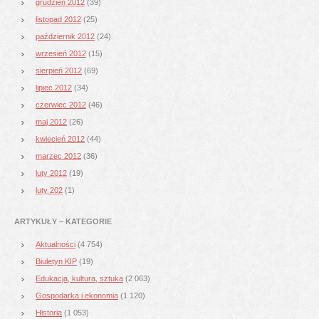
grudzień 2012
(39)
listopad 2012
(25)
październik 2012
(24)
wrzesień 2012
(15)
sierpień 2012
(69)
lipiec 2012
(34)
czerwiec 2012
(46)
maj 2012
(26)
kwiecień 2012
(44)
marzec 2012
(36)
luty 2012
(19)
luty 202
(1)
ARTYKUŁY – KATEGORIE
Aktualności
(4 754)
Biuletyn KIP
(19)
Edukacja, kultura, sztuka
(2 063)
Gospodarka i ekonomia
(1 120)
Historia
(1 053)