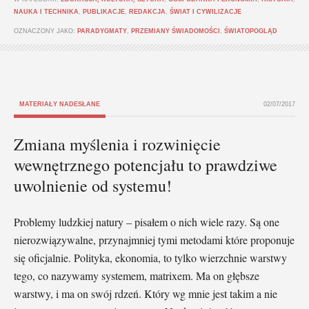
NAUKA I TECHNIKA
,
PUBLIKACJE
,
REDAKCJA
,
ŚWIAT I CYWILIZACJE
OZNACZONY JAKO:
PARADYGMATY
,
PRZEMIANY ŚWIADOMOŚCI
,
ŚWIATOPOGLĄD
MATERIAŁY NADESŁANE
02/07/2017
Zmiana myślenia i rozwinięcie
wewnętrznego potencjału to prawdziwe
uwolnienie od systemu!
Problemy ludzkiej natury – pisałem o nich wiele razy. Są one
nierozwiązywalne, przynajmniej tymi metodami które proponuje
się oficjalnie. Polityka, ekonomia, to tylko wierzchnie warstwy
tego, co nazywamy systemem, matrixem. Ma on głębsze
warstwy, i ma on swój rdzeń. Który wg mnie jest takim a nie