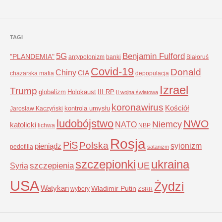
TAGI
5G
Benjamin Fulford
"PLANDEMIA"
antypolonizm
banki
Białoruś
Covid-19
Donald
Chiny
CIA
chazarska mafia
depopulacja
Izrael
Trump
globalizm
Holokaust
III RP
II wojna światowa
koronawirus
Kościół
kontrola umysłu
Jarosław Kaczyński
ludobójstwo
NWO
Niemcy
NATO
katolicki
lichwa
NBP
Rosja
PiS
Polska
syjonizm
pieniądz
pedofilia
satanizm
szczepionki
ukraina
UE
Syria
szczepienia
USA
Żydzi
Watykan
Władimir Putin
wybory
ZSRR