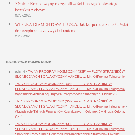
XSpirit: Koniec wojny o częstotliwości i początek otwartego
kontaktu z obcymi
02/07/2026
WIELKA DIAMENTOWA ILUZJA: Jak korporacja zmusiła świat
do przepłacania za zwykłe kamienie
29/06/2026
NAJNOWSZE KOMENTARZE
adamd
-
TAJNY PROGRAM KOSMICZNY (SSP) — FLOTA STRAŻNIKÓW
SŁONECZNYCH I GALAKTYCZNY HANDEL. … Mr. KidPool na Telegramie
TAJNY PROGRAM KOSMICZNY (SSP) — FLOTA STRAŻNIKÓW
SŁONECZNYCH I GALAKTYCZNY HANDEL. … Mr. KidPool na Telegramie
-
Wyjaśnienia Aktualizacji Tajnych Programów Kosmicznych, Odcinek 2
TAJNY PROGRAM KOSMICZNY (SSP) — FLOTA STRAŻNIKÓW
SŁONECZNYCH I GALAKTYCZNY HANDEL. … Mr. KidPool na Telegramie
-
Aktualizacje Tajnych Programów Kosmicznych, Odcinek 8 – Grupa Oriona,
Cz. 1
TAJNY PROGRAM KOSMICZNY (SSP) — FLOTA STRAŻNIKÓW
SŁONECZNYCH I GALAKTYCZNY HANDEL. … Mr. KidPool na Telegramie
-
Spotkanie Rady Super-Federacji Intergalaktycznej i Strażników Lokalnej