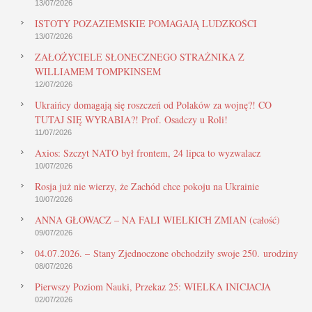
13/07/2026
ISTOTY POZAZIEMSKIE POMAGAJĄ LUDZKOŚCI
13/07/2026
ZAŁOŻYCIELE SŁONECZNEGO STRAŻNIKA Z
WILLIAMEM TOMPKINSEM
12/07/2026
Ukraińcy domagają się roszczeń od Polaków za wojnę?! CO
TUTAJ SIĘ WYRABIA?! Prof. Osadczy u Roli!
11/07/2026
Axios: Szczyt NATO był frontem, 24 lipca to wyzwalacz
10/07/2026
Rosja już nie wierzy, że Zachód chce pokoju na Ukrainie
10/07/2026
ANNA GŁOWACZ – NA FALI WIELKICH ZMIAN (całość)
09/07/2026
04.07.2026. – Stany Zjednoczone obchodziły swoje 250. urodziny
08/07/2026
Pierwszy Poziom Nauki, Przekaz 25: WIELKA INICJACJA
02/07/2026