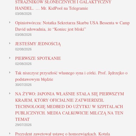
STRAŻNIKÓW SŁONECZNYCH I GALAKTYCZNY
HANDEL. … Mr. KidPool na Telegramie
03/08/2026
Opiniotwórcza: Notatka Sekretarza Skarbu USA Bessenta w Camp
David udowadnia, że “Koniec jest bliski”
03/08/2026
JESTEŚMY JEDNOŚCIĄ
02/08/2026
PIERWSZE SPOTKANIE
02/08/2026
Tak niszczysz przyszłość własnego syna i córki. Prof. Jędrzejko o
podstawowym błędzie
30/07/2026
NA ŻYWO: JAPONIA WŁAŚNIE STAŁA SIĘ PIERWSZYM
KRAJEM, KTÓRY OFICJALNIE ZATWIERDZIŁ
TECHNOLOGIĘ MEDBED DO UŻYTKU W SZPITALACH
PUBLICZNYCH. MEDIA CAŁKOWICIE MILCZĄ NA TEN
TEMAT
29/07/2026
Prezydent zawetował ustawę o homozwiązkach. Kotula