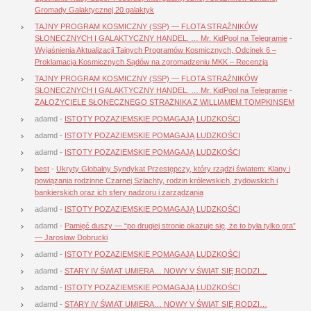
Gromady Galaktycznej 20 galaktyk
TAJNY PROGRAM KOSMICZNY (SSP) — FLOTA STRAŻNIKÓW
SŁONECZNYCH I GALAKTYCZNY HANDEL. … Mr. KidPool na Telegramie
-
Wyjaśnienia Aktualizacji Tajnych Programów Kosmicznych, Odcinek 6 –
Proklamacja Kosmicznych Sądów na zgromadzeniu MKK – Recenzja
TAJNY PROGRAM KOSMICZNY (SSP) — FLOTA STRAŻNIKÓW
SŁONECZNYCH I GALAKTYCZNY HANDEL. … Mr. KidPool na Telegramie
-
ZAŁOŻYCIELE SŁONECZNEGO STRAŻNIKA Z WILLIAMEM TOMPKINSEM
adamd
-
ISTOTY POZAZIEMSKIE POMAGAJĄ LUDZKOŚCI
adamd
-
ISTOTY POZAZIEMSKIE POMAGAJĄ LUDZKOŚCI
adamd
-
ISTOTY POZAZIEMSKIE POMAGAJĄ LUDZKOŚCI
best
-
Ukryty Globalny Syndykat Przestępczy, który rządzi światem: Klany i
powiązania rodzinne Czarnej Szlachty, rodzin królewskich, żydowskich i
bankierskich oraz ich sfery nadzoru i zarządzania
adamd
-
ISTOTY POZAZIEMSKIE POMAGAJĄ LUDZKOŚCI
adamd
-
Pamięć duszy — “po drugiej stronie okazuje się, że to była tylko gra”
— Jarosław Dobrucki
adamd
-
ISTOTY POZAZIEMSKIE POMAGAJĄ LUDZKOŚCI
adamd
-
STARY IV ŚWIAT UMIERA… NOWY V ŚWIAT SIĘ RODZI…
adamd
-
ISTOTY POZAZIEMSKIE POMAGAJĄ LUDZKOŚCI
adamd
-
STARY IV ŚWIAT UMIERA… NOWY V ŚWIAT SIĘ RODZI…