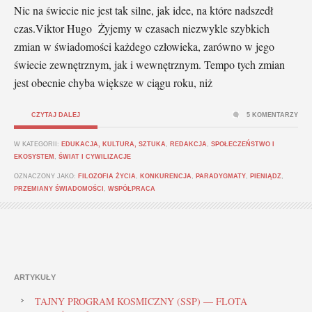
Nic na świecie nie jest tak silne, jak idee, na które nadszedł
czas.Viktor Hugo Żyjemy w czasach niezwykle szybkich
zmian w świadomości każdego człowieka, zarówno w jego
świecie zewnętrznym, jak i wewnętrznym. Tempo tych zmian
jest obecnie chyba większe w ciągu roku, niż
CZYTAJ DALEJ
5 KOMENTARZY
W KATEGORII:
EDUKACJA, KULTURA, SZTUKA
,
REDAKCJA
,
SPOŁECZEŃSTWO I
EKOSYSTEM
,
ŚWIAT I CYWILIZACJE
OZNACZONY JAKO:
FILOZOFIA ŻYCIA
,
KONKURENCJA
,
PARADYGMATY
,
PIENIĄDZ
,
PRZEMIANY ŚWIADOMOŚCI
,
WSPÓŁPRACA
ARTYKUŁY
TAJNY PROGRAM KOSMICZNY (SSP) — FLOTA