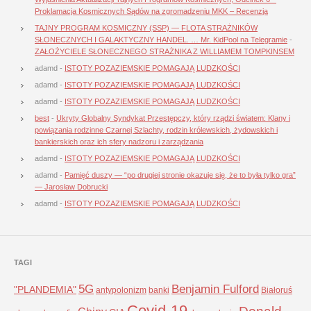
Proklamacja Kosmicznych Sądów na zgromadzeniu MKK – Recenzja
TAJNY PROGRAM KOSMICZNY (SSP) — FLOTA STRAŻNIKÓW
SŁONECZNYCH I GALAKTYCZNY HANDEL. … Mr. KidPool na Telegramie
-
ZAŁOŻYCIELE SŁONECZNEGO STRAŻNIKA Z WILLIAMEM TOMPKINSEM
adamd
-
ISTOTY POZAZIEMSKIE POMAGAJĄ LUDZKOŚCI
adamd
-
ISTOTY POZAZIEMSKIE POMAGAJĄ LUDZKOŚCI
adamd
-
ISTOTY POZAZIEMSKIE POMAGAJĄ LUDZKOŚCI
best
-
Ukryty Globalny Syndykat Przestępczy, który rządzi światem: Klany i
powiązania rodzinne Czarnej Szlachty, rodzin królewskich, żydowskich i
bankierskich oraz ich sfery nadzoru i zarządzania
adamd
-
ISTOTY POZAZIEMSKIE POMAGAJĄ LUDZKOŚCI
adamd
-
Pamięć duszy — “po drugiej stronie okazuje się, że to była tylko gra”
— Jarosław Dobrucki
adamd
-
ISTOTY POZAZIEMSKIE POMAGAJĄ LUDZKOŚCI
TAGI
5G
Benjamin Fulford
"PLANDEMIA"
antypolonizm
banki
Białoruś
Covid-19