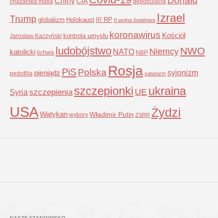
Donald
Chiny
CIA
chazarska mafia
depopulacja
Izrael
Trump
globalizm
Holokaust
III RP
II wojna światowa
koronawirus
Kościół
kontrola umysłu
Jarosław Kaczyński
ludobójstwo
NWO
Niemcy
NATO
katolicki
lichwa
NBP
Rosja
PiS
Polska
syjonizm
pieniądz
pedofilia
satanizm
szczepionki
ukraina
UE
Syria
szczepienia
USA
Żydzi
Watykan
Władimir Putin
wybory
ZSRR
NASZE STANOWISKO