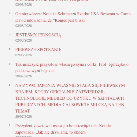
03/08/2026
Opiniotwórcza: Notatka Sekretarza Skarbu USA Bessenta w Camp
David udowadnia, że “Koniec jest bliski”
03/08/2026
JESTEŚMY JEDNOŚCIĄ
02/08/2026
PIERWSZE SPOTKANIE
02/08/2026
Tak niszczysz przyszłość własnego syna i córki. Prof. Jędrzejko o
podstawowym błędzie
30/07/2026
NA ŻYWO: JAPONIA WŁAŚNIE STAŁA SIĘ PIERWSZYM
KRAJEM, KTÓRY OFICJALNIE ZATWIERDZIŁ
TECHNOLOGIĘ MEDBED DO UŻYTKU W SZPITALACH
PUBLICZNYCH. MEDIA CAŁKOWICIE MILCZĄ NA TEN
TEMAT
29/07/2026
Prezydent zawetował ustawę o homozwiązkach. Kotula
zapowiada: „Jak nie drzwiami, to oknem”