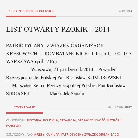
KLUB INTELIGENCJI POLSKIEJ
24/10/2014
LIST OTWARTY PZOKiK – 2014
PATRIOTYCZNY ZWIĄZEK ORGANIZACJI
KRESOWYCH i KOMBATANCKICH ul. Jasna 1, 00 - 013
WARSZAWA (pok. 216 )
Warszawa, 21 październik 2014 r. Prezydent
Rzeczypospolitej Polskiej Pan Bronisław KOMOROWSKI
Marszałek Sejmu Rzeczypospolitej Polskiej Pan Radosław
SIKORSKI Marszałek Senatu
CZYTAJ DALEJ
1 COMMENT
W KATEGORII:
HISTORIA
,
POLITYKA
,
REDAKCJA
,
SPRAWIEDLIWOŚĆ
,
USTRÓJ I
PAŃSTWO
OZNACZONY JAKO:
KRESY
,
OUN-UPA
,
PATRIOTYCZNY ZWIĄZEK ORGANIZACJI