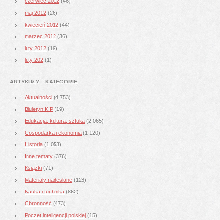
czerwiec 2012
(46)
maj 2012
(26)
kwiecień 2012
(44)
marzec 2012
(36)
luty 2012
(19)
luty 202
(1)
ARTYKUŁY – KATEGORIE
Aktualności
(4 753)
Biuletyn KIP
(19)
Edukacja, kultura, sztuka
(2 065)
Gospodarka i ekonomia
(1 120)
Historia
(1 053)
Inne tematy
(376)
Książki
(71)
Materiały nadesłane
(128)
Nauka i technika
(862)
Obronność
(473)
Poczet inteligencji polskiej
(15)