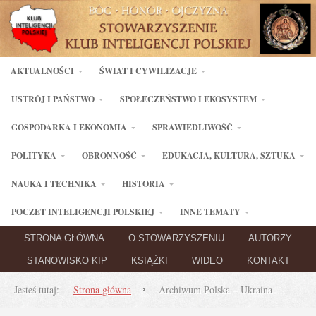
AKTUALNOŚCI
ŚWIAT I CYWILIZACJE
USTRÓJ I PAŃSTWO
SPOŁECZEŃSTWO I EKOSYSTEM
GOSPODARKA I EKONOMIA
SPRAWIEDLIWOŚĆ
POLITYKA
OBRONNOŚĆ
EDUKACJA, KULTURA, SZTUKA
NAUKA I TECHNIKA
HISTORIA
POCZET INTELIGENCJI POLSKIEJ
INNE TEMATY
STRONA GŁÓWNA
O STOWARZYSZENIU
AUTORZY
STANOWISKO KIP
KSIĄŻKI
WIDEO
KONTAKT
Jesteś tutaj:
Strona główna
Archiwum Polska – Ukraina