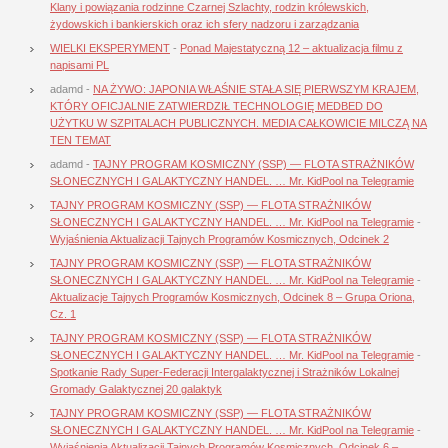
Klany i powiązania rodzinne Czarnej Szlachty, rodzin królewskich,
żydowskich i bankierskich oraz ich sfery nadzoru i zarządzania
WIELKI EKSPERYMENT
-
Ponad Majestatyczną 12 – aktualizacja filmu z
napisami PL
adamd
-
NA ŻYWO: JAPONIA WŁAŚNIE STAŁA SIĘ PIERWSZYM KRAJEM,
KTÓRY OFICJALNIE ZATWIERDZIŁ TECHNOLOGIĘ MEDBED DO
UŻYTKU W SZPITALACH PUBLICZNYCH. MEDIA CAŁKOWICIE MILCZĄ NA
TEN TEMAT
adamd
-
TAJNY PROGRAM KOSMICZNY (SSP) — FLOTA STRAŻNIKÓW
SŁONECZNYCH I GALAKTYCZNY HANDEL. … Mr. KidPool na Telegramie
TAJNY PROGRAM KOSMICZNY (SSP) — FLOTA STRAŻNIKÓW
SŁONECZNYCH I GALAKTYCZNY HANDEL. … Mr. KidPool na Telegramie
-
Wyjaśnienia Aktualizacji Tajnych Programów Kosmicznych, Odcinek 2
TAJNY PROGRAM KOSMICZNY (SSP) — FLOTA STRAŻNIKÓW
SŁONECZNYCH I GALAKTYCZNY HANDEL. … Mr. KidPool na Telegramie
-
Aktualizacje Tajnych Programów Kosmicznych, Odcinek 8 – Grupa Oriona,
Cz. 1
TAJNY PROGRAM KOSMICZNY (SSP) — FLOTA STRAŻNIKÓW
SŁONECZNYCH I GALAKTYCZNY HANDEL. … Mr. KidPool na Telegramie
-
Spotkanie Rady Super-Federacji Intergalaktycznej i Strażników Lokalnej
Gromady Galaktycznej 20 galaktyk
TAJNY PROGRAM KOSMICZNY (SSP) — FLOTA STRAŻNIKÓW
SŁONECZNYCH I GALAKTYCZNY HANDEL. … Mr. KidPool na Telegramie
-
Wyjaśnienia Aktualizacji Tajnych Programów Kosmicznych, Odcinek 6 –