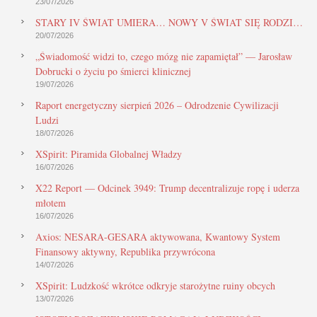
23/07/2026
STARY IV ŚWIAT UMIERA… NOWY V ŚWIAT SIĘ RODZI…
20/07/2026
„Świadomość widzi to, czego mózg nie zapamiętał” — Jarosław
Dobrucki o życiu po śmierci klinicznej
19/07/2026
Raport energetyczny sierpień 2026 – Odrodzenie Cywilizacji
Ludzi
18/07/2026
XSpirit: Piramida Globalnej Władzy
16/07/2026
X22 Report — Odcinek 3949: Trump decentralizuje ropę i uderza
młotem
16/07/2026
Axios: NESARA-GESARA aktywowana, Kwantowy System
Finansowy aktywny, Republika przywrócona
14/07/2026
XSpirit: Ludzkość wkrótce odkryje starożytne ruiny obcych
13/07/2026