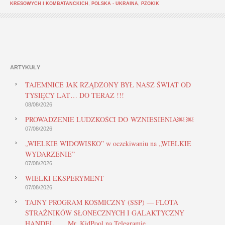
KRESOWYCH I KOMBATANCKICH
,
POLSKA - UKRAINA
,
PZOKIK
ARTYKUŁY
TAJEMNICE JAK RZĄDZONY BYŁ NASZ ŚWIAT OD
TYSIĘCY LAT… DO TERAZ !!!
08/08/2026
PROWADZENIE LUDZKOŚCI DO WZNIESIENIA￼ ￼
07/08/2026
„WIELKIE WIDOWISKO” w oczekiwaniu na „WIELKIE
WYDARZENIE”
07/08/2026
WIELKI EKSPERYMENT
07/08/2026
TAJNY PROGRAM KOSMICZNY (SSP) — FLOTA
STRAŻNIKÓW SŁONECZNYCH I GALAKTYCZNY
HANDEL. … Mr. KidPool na Telegramie