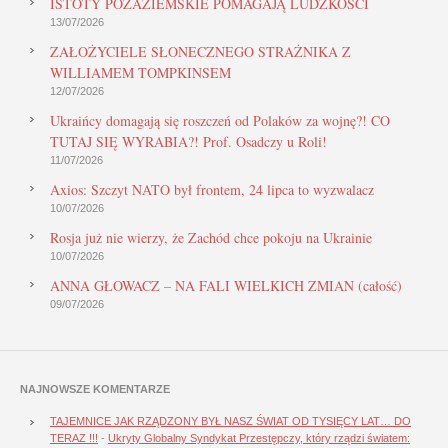
ISTOTY POZAZIEMSKIE POMAGAJĄ LUDZKOŚCI
13/07/2026
ZAŁOŻYCIELE SŁONECZNEGO STRAŻNIKA Z
WILLIAMEM TOMPKINSEM
12/07/2026
Ukraińcy domagają się roszczeń od Polaków za wojnę?! CO
TUTAJ SIĘ WYRABIA?! Prof. Osadczy u Roli!
11/07/2026
Axios: Szczyt NATO był frontem, 24 lipca to wyzwalacz
10/07/2026
Rosja już nie wierzy, że Zachód chce pokoju na Ukrainie
10/07/2026
ANNA GŁOWACZ – NA FALI WIELKICH ZMIAN (całość)
09/07/2026
NAJNOWSZE KOMENTARZE
TAJEMNICE JAK RZĄDZONY BYŁ NASZ ŚWIAT OD TYSIĘCY LAT… DO
TERAZ !!!
-
Ukryty Globalny Syndykat Przestępczy, który rządzi światem: