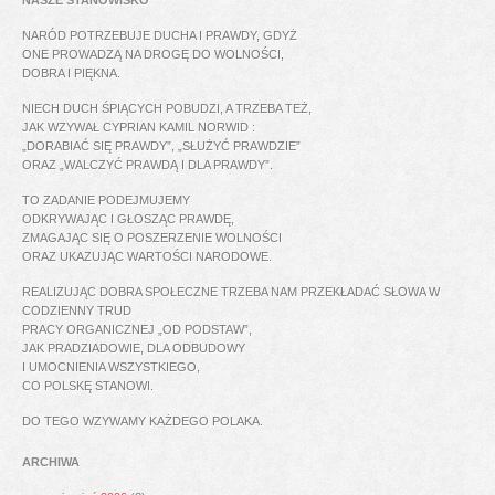
NARÓD POTRZEBUJE DUCHA I PRAWDY, GDYŻ
ONE PROWADZĄ NA DROGĘ DO WOLNOŚCI,
DOBRA I PIĘKNA.
NIECH DUCH ŚPIĄCYCH POBUDZI, A TRZEBA TEŻ,
JAK WZYWAŁ CYPRIAN KAMIL NORWID :
„DORABIAĆ SIĘ PRAWDY”, „SŁUŻYĆ PRAWDZIE”
ORAZ „WALCZYĆ PRAWDĄ I DLA PRAWDY”.
TO ZADANIE PODEJMUJEMY
ODKRYWAJĄC I GŁOSZĄC PRAWDĘ,
ZMAGAJĄC SIĘ O POSZERZENIE WOLNOŚCI
ORAZ UKAZUJĄC WARTOŚCI NARODOWE.
REALIZUJĄC DOBRA SPOŁECZNE TRZEBA NAM PRZEKŁADAĆ SŁOWA W
CODZIENNY TRUD
PRACY ORGANICZNEJ „OD PODSTAW”,
JAK PRADZIADOWIE, DLA ODBUDOWY
I UMOCNIENIA WSZYSTKIEGO,
CO POLSKĘ STANOWI.
DO TEGO WZYWAMY KAŻDEGO POLAKA.
ARCHIWA