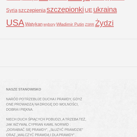
szczepionki
ukraina
UE
Syria
szczepienia
USA
Żydzi
Watykan
Władimir Putin
wybory
ZSRR
NASZE STANOWISKO
NARÓD POTRZEBUJE DUCHA I PRAWDY, GDYŻ
ONE PROWADZĄ NA DROGĘ DO WOLNOŚCI,
DOBRA I PIĘKNA.
NIECH DUCH ŚPIĄCYCH POBUDZI, A TRZEBA TEŻ,
JAK WZYWAŁ CYPRIAN KAMIL NORWID :
„DORABIAĆ SIĘ PRAWDY”, „SŁUŻYĆ PRAWDZIE”
ORAZ „WALCZYĆ PRAWDĄ I DLA PRAWDY”.