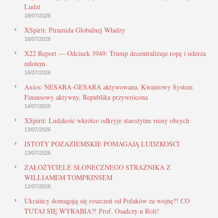
Ludzi
18/07/2026
XSpirit: Piramida Globalnej Władzy
16/07/2026
X22 Report — Odcinek 3949: Trump decentralizuje ropę i uderza
młotem
16/07/2026
Axios: NESARA-GESARA aktywowana, Kwantowy System
Finansowy aktywny, Republika przywrócona
14/07/2026
XSpirit: Ludzkość wkrótce odkryje starożytne ruiny obcych
13/07/2026
ISTOTY POZAZIEMSKIE POMAGAJĄ LUDZKOŚCI
13/07/2026
ZAŁOŻYCIELE SŁONECZNEGO STRAŻNIKA Z
WILLIAMEM TOMPKINSEM
12/07/2026
Ukraińcy domagają się roszczeń od Polaków za wojnę?! CO
TUTAJ SIĘ WYRABIA?! Prof. Osadczy u Roli!