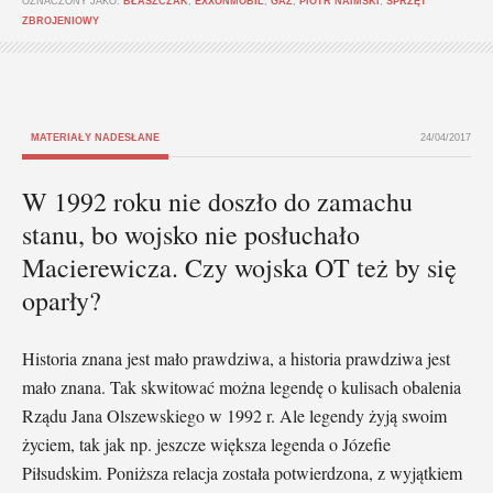
OZNACZONY JAKO:
BŁASZCZAK
,
EXXONMOBIL
,
GAZ
,
PIOTR NAIMSKI
,
SPRZĘT
ZBROJENIOWY
MATERIAŁY NADESŁANE
24/04/2017
W 1992 roku nie doszło do zamachu
stanu, bo wojsko nie posłuchało
Macierewicza. Czy wojska OT też by się
oparły?
Historia znana jest mało prawdziwa, a historia prawdziwa jest
mało znana. Tak skwitować można legendę o kulisach obalenia
Rządu Jana Olszewskiego w 1992 r. Ale legendy żyją swoim
życiem, tak jak np. jeszcze większa legenda o Józefie
Piłsudskim. Poniższa relacja została potwierdzona, z wyjątkiem