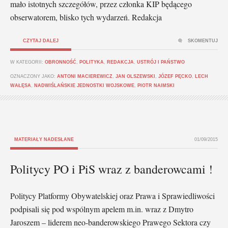
mało istotnych szczegółów, przez członka KIP będącego
obserwatorem, blisko tych wydarzeń. Redakcja
CZYTAJ DALEJ
SKOMENTUJ
W KATEGORII:
OBRONNOŚĆ
,
POLITYKA
,
REDAKCJA
,
USTRÓJ I PAŃSTWO
OZNACZONY JAKO:
ANTONI MACIEREWICZ
,
JAN OLSZEWSKI
,
JÓZEF PĘCKO
,
LECH
WAŁĘSA
,
NADWIŚLAŃSKIE JEDNOSTKI WOJSKOWE
,
PIOTR NAIMSKI
MATERIAŁY NADESŁANE
01/09/2015
Politycy PO i PiS wraz z banderowcami !
Politycy Platformy Obywatelskiej oraz Prawa i Sprawiedliwości
podpisali się pod wspólnym apelem m.in. wraz z Dmytro
Jaroszem – liderem neo-banderowskiego Prawego Sektora czy