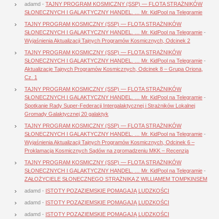
adamd
-
TAJNY PROGRAM KOSMICZNY (SSP) — FLOTA STRAŻNIKÓW
SŁONECZNYCH I GALAKTYCZNY HANDEL. … Mr. KidPool na Telegramie
TAJNY PROGRAM KOSMICZNY (SSP) — FLOTA STRAŻNIKÓW
SŁONECZNYCH I GALAKTYCZNY HANDEL. … Mr. KidPool na Telegramie
-
Wyjaśnienia Aktualizacji Tajnych Programów Kosmicznych, Odcinek 2
TAJNY PROGRAM KOSMICZNY (SSP) — FLOTA STRAŻNIKÓW
SŁONECZNYCH I GALAKTYCZNY HANDEL. … Mr. KidPool na Telegramie
-
Aktualizacje Tajnych Programów Kosmicznych, Odcinek 8 – Grupa Oriona,
Cz. 1
TAJNY PROGRAM KOSMICZNY (SSP) — FLOTA STRAŻNIKÓW
SŁONECZNYCH I GALAKTYCZNY HANDEL. … Mr. KidPool na Telegramie
-
Spotkanie Rady Super-Federacji Intergalaktycznej i Strażników Lokalnej
Gromady Galaktycznej 20 galaktyk
TAJNY PROGRAM KOSMICZNY (SSP) — FLOTA STRAŻNIKÓW
SŁONECZNYCH I GALAKTYCZNY HANDEL. … Mr. KidPool na Telegramie
-
Wyjaśnienia Aktualizacji Tajnych Programów Kosmicznych, Odcinek 6 –
Proklamacja Kosmicznych Sądów na zgromadzeniu MKK – Recenzja
TAJNY PROGRAM KOSMICZNY (SSP) — FLOTA STRAŻNIKÓW
SŁONECZNYCH I GALAKTYCZNY HANDEL. … Mr. KidPool na Telegramie
-
ZAŁOŻYCIELE SŁONECZNEGO STRAŻNIKA Z WILLIAMEM TOMPKINSEM
adamd
-
ISTOTY POZAZIEMSKIE POMAGAJĄ LUDZKOŚCI
adamd
-
ISTOTY POZAZIEMSKIE POMAGAJĄ LUDZKOŚCI
adamd
-
ISTOTY POZAZIEMSKIE POMAGAJĄ LUDZKOŚCI