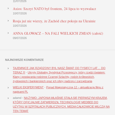
11/07/2026
Axios: Szczyt NATO był frontem, 24 lipca to wyzwalacz
10/07/2026
Rosja już nie wierzy, że Zachód chce pokoju na Ukrainie
10/07/2026
ANNA GŁOWACZ – NA FALI WIELKICH ZMIAN (całość)
09/07/2026
NAJNOWSZE KOMENTARZE
TAJEMNICE JAK RZĄDZONY BYŁ NASZ ŚWIAT OD TYSIĘCY LAT… DO
TERAZ !!!
-
Ukryty Globalny Syndykat Przestępczy, który rządzi światem:
Klany i powiązania rodzinne Czarnej Szlachty, rodzin królewskich,
żydowskich i bankierskich oraz ich sfery nadzoru i zarządzania
WIELKI EKSPERYMENT
-
Ponad Majestatyczną 12 – aktualizacja filmu z
napisami PL
adamd
-
NA ŻYWO: JAPONIA WŁAŚNIE STAŁA SIĘ PIERWSZYM KRAJEM,
KTÓRY OFICJALNIE ZATWIERDZIŁ TECHNOLOGIĘ MEDBED DO
UŻYTKU W SZPITALACH PUBLICZNYCH. MEDIA CAŁKOWICIE MILCZĄ NA
TEN TEMAT