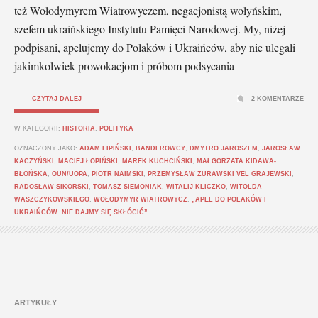
też Wołodymyrem Wiatrowyczem, negacjonistą wołyńskim,
szefem ukraińskiego Instytutu Pamięci Narodowej. My, niżej
podpisani, apelujemy do Polaków i Ukraińców, aby nie ulegali
jakimkolwiek prowokacjom i próbom podsycania
CZYTAJ DALEJ
2 KOMENTARZE
W KATEGORII:
HISTORIA
,
POLITYKA
OZNACZONY JAKO:
ADAM LIPIŃSKI
,
BANDEROWCY
,
DMYTRO JAROSZEM
,
JAROSŁAW
KACZYŃSKI
,
MACIEJ ŁOPIŃSKI
,
MAREK KUCHCIŃSKI
,
MAŁGORZATA KIDAWA-
BŁOŃSKA
,
OUN/UOPA
,
PIOTR NAIMSKI
,
PRZEMYSŁAW ŻURAWSKI VEL GRAJEWSKI
,
RADOSŁAW SIKORSKI
,
TOMASZ SIEMONIAK
,
WITALIJ KLICZKO
,
WITOLDA
WASZCZYKOWSKIEGO
,
WOŁODYMYR WIATROWYCZ
,
„APEL DO POLAKÓW I
UKRAIŃCÓW. NIE DAJMY SIĘ SKŁÓCIĆ”
ARTYKUŁY