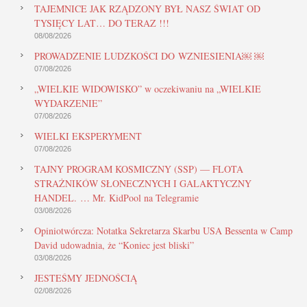
TAJEMNICE JAK RZĄDZONY BYŁ NASZ ŚWIAT OD
TYSIĘCY LAT… DO TERAZ !!!
08/08/2026
PROWADZENIE LUDZKOŚCI DO WZNIESIENIA￼ ￼
07/08/2026
„WIELKIE WIDOWISKO” w oczekiwaniu na „WIELKIE
WYDARZENIE”
07/08/2026
WIELKI EKSPERYMENT
07/08/2026
TAJNY PROGRAM KOSMICZNY (SSP) — FLOTA
STRAŻNIKÓW SŁONECZNYCH I GALAKTYCZNY
HANDEL. … Mr. KidPool na Telegramie
03/08/2026
Opiniotwórcza: Notatka Sekretarza Skarbu USA Bessenta w Camp
David udowadnia, że “Koniec jest bliski”
03/08/2026
JESTEŚMY JEDNOŚCIĄ
02/08/2026