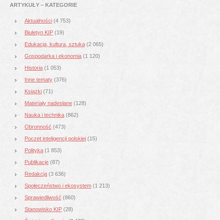
ARTYKUŁY – KATEGORIE
Aktualności
(4 753)
Biuletyn KIP
(19)
Edukacja, kultura, sztuka
(2 065)
Gospodarka i ekonomia
(1 120)
Historia
(1 053)
Inne tematy
(376)
Książki
(71)
Materiały nadesłane
(128)
Nauka i technika
(862)
Obronność
(473)
Poczet inteligencji polskiej
(15)
Polityka
(1 853)
Publikacje
(87)
Redakcja
(3 636)
Społeczeństwo i ekosystem
(1 213)
Sprawiedliwość
(860)
Stanowisko KIP
(28)