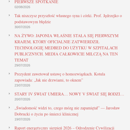
PIERWSZE SPOTKANIE
02/08/2026
Tak niszczysz przyszłość własnego syna i córki. Prof. Jędrzejko o
podstawowym błędzie
30/07/2026
NA ŻYWO: JAPONIA WŁAŚNIE STAŁA SIĘ PIERWSZYM
KRAJEM, KTÓRY OFICJALNIE ZATWIERDZIŁ
TECHNOLOGIĘ MEDBED DO UŻYTKU W SZPITALACH
PUBLICZNYCH. MEDIA CAŁKOWICIE MILCZĄ NA TEN
TEMAT
29/07/2026
Prezydent zawetował ustawę o homozwiązkach. Kotula
zapowiada: „Jak nie drzwiami, to oknem”
23/07/2026
STARY IV ŚWIAT UMIERA… NOWY V ŚWIAT SIĘ RODZI…
20/07/2026
„Świadomość widzi to, czego mózg nie zapamiętał” — Jarosław
Dobrucki o życiu po śmierci klinicznej
19/07/2026
Raport energetyczny sierpień 2026 – Odrodzenie Cywilizacji