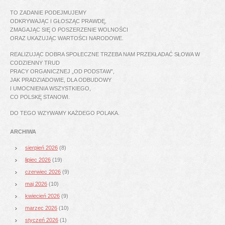
TO ZADANIE PODEJMUJEMY
ODKRYWAJĄC I GŁOSZĄC PRAWDĘ,
ZMAGAJĄC SIĘ O POSZERZENIE WOLNOŚCI
ORAZ UKAZUJĄC WARTOŚCI NARODOWE.
REALIZUJĄC DOBRA SPOŁECZNE TRZEBA NAM PRZEKŁADAĆ SŁOWA W
CODZIENNY TRUD
PRACY ORGANICZNEJ „OD PODSTAW”,
JAK PRADZIADOWIE, DLA ODBUDOWY
I UMOCNIENIA WSZYSTKIEGO,
CO POLSKĘ STANOWI.
DO TEGO WZYWAMY KAŻDEGO POLAKA.
ARCHIWA
sierpień 2026
(8)
lipiec 2026
(19)
czerwiec 2026
(9)
maj 2026
(10)
kwiecień 2026
(9)
marzec 2026
(10)
styczeń 2026
(1)