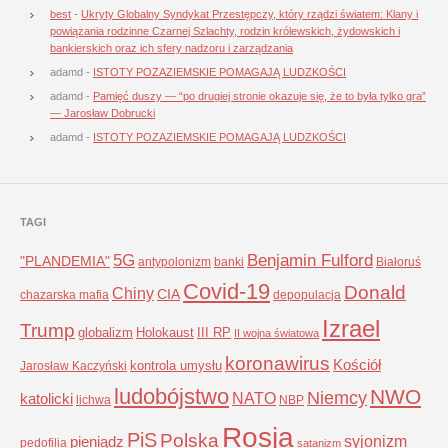
best
-
Ukryty Globalny Syndykat Przestępczy, który rządzi światem: Klany i
powiązania rodzinne Czarnej Szlachty, rodzin królewskich, żydowskich i
bankierskich oraz ich sfery nadzoru i zarządzania
adamd
-
ISTOTY POZAZIEMSKIE POMAGAJĄ LUDZKOŚCI
adamd
-
Pamięć duszy — “po drugiej stronie okazuje się, że to była tylko gra”
— Jarosław Dobrucki
adamd
-
ISTOTY POZAZIEMSKIE POMAGAJĄ LUDZKOŚCI
TAGI
5G
Benjamin Fulford
"PLANDEMIA"
antypolonizm
banki
Białoruś
Covid-19
Donald
Chiny
CIA
chazarska mafia
depopulacja
Izrael
Trump
globalizm
Holokaust
III RP
II wojna światowa
koronawirus
Kościół
kontrola umysłu
Jarosław Kaczyński
ludobójstwo
NWO
Niemcy
NATO
katolicki
lichwa
NBP
Rosja
PiS
Polska
syjonizm
pieniądz
pedofilia
satanizm