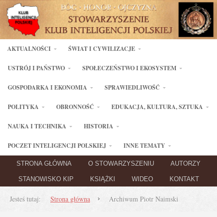
AKTUALNOŚCI
ŚWIAT I CYWILIZACJE
USTRÓJ I PAŃSTWO
SPOŁECZEŃSTWO I EKOSYSTEM
GOSPODARKA I EKONOMIA
SPRAWIEDLIWOŚĆ
POLITYKA
OBRONNOŚĆ
EDUKACJA, KULTURA, SZTUKA
NAUKA I TECHNIKA
HISTORIA
POCZET INTELIGENCJI POLSKIEJ
INNE TEMATY
STRONA GŁÓWNA
O STOWARZYSZENIU
AUTORZY
STANOWISKO KIP
KSIĄŻKI
WIDEO
KONTAKT
Jesteś tutaj:
Strona główna
Archiwum Piotr Naimski