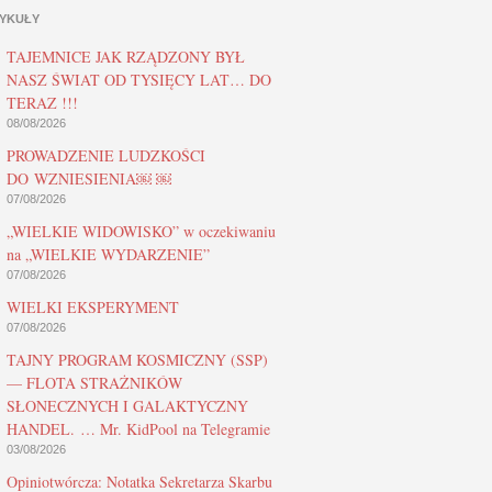
YKUŁY
TAJEMNICE JAK RZĄDZONY BYŁ
NASZ ŚWIAT OD TYSIĘCY LAT… DO
TERAZ !!!
08/08/2026
PROWADZENIE LUDZKOŚCI
DO WZNIESIENIA￼ ￼
07/08/2026
„WIELKIE WIDOWISKO” w oczekiwaniu
na „WIELKIE WYDARZENIE”
07/08/2026
WIELKI EKSPERYMENT
07/08/2026
TAJNY PROGRAM KOSMICZNY (SSP)
— FLOTA STRAŻNIKÓW
SŁONECZNYCH I GALAKTYCZNY
HANDEL. … Mr. KidPool na Telegramie
03/08/2026
Opiniotwórcza: Notatka Sekretarza Skarbu