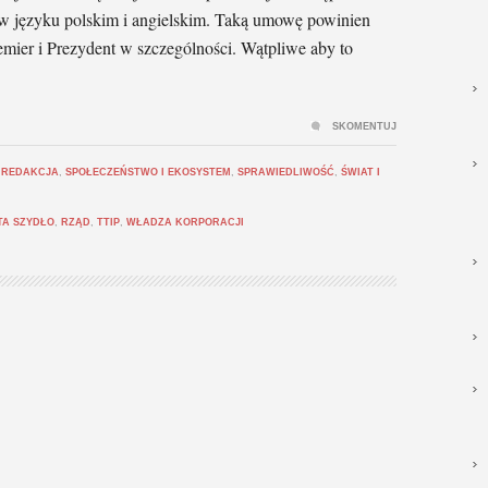
 w języku polskim i angielskim. Taką umowę powinien
emier i Prezydent w szczególności. Wątpliwe aby to
SKOMENTUJ
,
REDAKCJA
,
SPOŁECZEŃSTWO I EKOSYSTEM
,
SPRAWIEDLIWOŚĆ
,
ŚWIAT I
TA SZYDŁO
,
RZĄD
,
TTIP
,
WŁADZA KORPORACJI