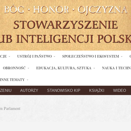
ACJE
USTRÓJ I PAŃSTWO
SPOŁECZEŃSTWO I EKOSYSTEM
OBRONNOŚĆ
EDUKACJA, KULTURA, SZTUKA
NAUKA I TECHN
INNE TEMATY
ZENIU
AUTORZY
STANOWISKO KIP
KSIĄŻKI
WIDEO
m Parlament