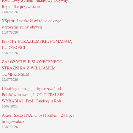
Kwantowy System Finansowy aktywny,
Republika przywrócona
14/07/2026
XSpirit: Ludzkość wkrótce odkryje
starożytne ruiny obcych
13/07/2026
ISTOTY POZAZIEMSKIE POMAGAJĄ
LUDZKOŚCI
13/07/2026
ZAŁOŻYCIELE SŁONECZNEGO
STRAŻNIKA Z WILLIAMEM
TOMPKINSEM
12/07/2026
Ukraińcy domagają się roszczeń od
Polaków za wojnę?! CO TUTAJ SIĘ
WYRABIA?! Prof. Osadczy u Roli!
11/07/2026
Axios: Szczyt NATO był frontem, 24 lipca
to wyzwalacz
10/07/2026