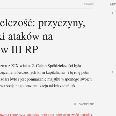
10/12/2016
ART
elczość: przyczyny,
ki ataków na
 w III RP
lizmu z XIX wieku. 2. Celem Spółdzielczości była
ęceniem ówczesnych form kapitalizmu - i tę rolę pełni
czości było i jest pomnażanie majątku wspólnego swoich
a socjalnego oraz realizacja takich zadań jak
SKOMENTUJ
DARKA I EKONOMIA
,
POLITYKA
,
REDAKCJA
,
SPRAWIEDLIWOŚĆ
,
USTRÓJ I