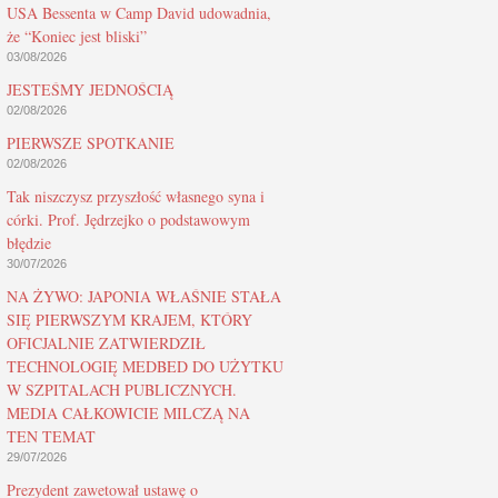
USA Bessenta w Camp David udowadnia,
że “Koniec jest bliski”
03/08/2026
JESTEŚMY JEDNOŚCIĄ
02/08/2026
PIERWSZE SPOTKANIE
02/08/2026
Tak niszczysz przyszłość własnego syna i
córki. Prof. Jędrzejko o podstawowym
błędzie
30/07/2026
NA ŻYWO: JAPONIA WŁAŚNIE STAŁA
SIĘ PIERWSZYM KRAJEM, KTÓRY
OFICJALNIE ZATWIERDZIŁ
TECHNOLOGIĘ MEDBED DO UŻYTKU
W SZPITALACH PUBLICZNYCH.
MEDIA CAŁKOWICIE MILCZĄ NA
TEN TEMAT
29/07/2026
Prezydent zawetował ustawę o