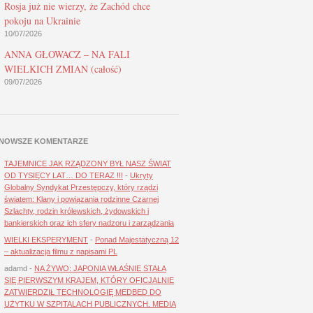
Rosja już nie wierzy, że Zachód chce
pokoju na Ukrainie
10/07/2026
ANNA GŁOWACZ – NA FALI
WIELKICH ZMIAN (całość)
09/07/2026
NOWSZE KOMENTARZE
TAJEMNICE JAK RZĄDZONY BYŁ NASZ ŚWIAT
OD TYSIĘCY LAT… DO TERAZ !!!
-
Ukryty
Globalny Syndykat Przestępczy, który rządzi
światem: Klany i powiązania rodzinne Czarnej
Szlachty, rodzin królewskich, żydowskich i
bankierskich oraz ich sfery nadzoru i zarządzania
WIELKI EKSPERYMENT
-
Ponad Majestatyczną 12
– aktualizacja filmu z napisami PL
adamd
-
NA ŻYWO: JAPONIA WŁAŚNIE STAŁA
SIĘ PIERWSZYM KRAJEM, KTÓRY OFICJALNIE
ZATWIERDZIŁ TECHNOLOGIĘ MEDBED DO
UŻYTKU W SZPITALACH PUBLICZNYCH. MEDIA