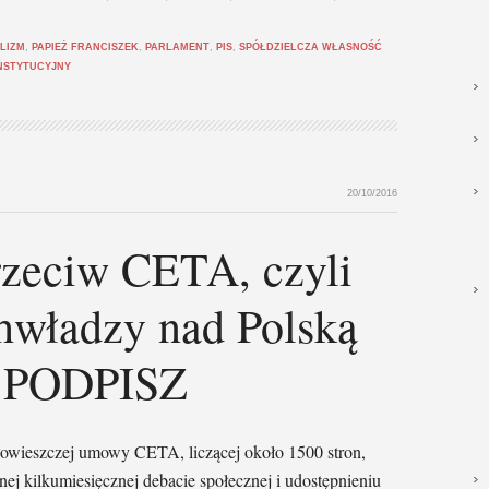
LIZM
,
PAPIEŻ FRANCISZEK
,
PARLAMENT
,
PIS
,
SPÓŁDZIELCZA WŁASNOŚĆ
NSTYTUCYJNY
20/10/2016
zeciw CETA, czyli
hwładzy nad Polską
– PODPISZ
złowieszczej umowy CETA, liczącej około 1500 stron,
ej kilkumiesięcznej debacie społecznej i udostępnieniu