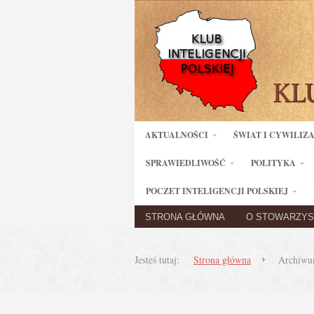
AKTUALNOŚCI
ŚWIAT I CYWILIZ
SPRAWIEDLIWOŚĆ
POLITYKA
POCZET INTELIGENCJI POLSKIEJ
STRONA GŁÓWNA
O STOWARZYS
Jesteś tutaj:
Strona główna
Archiwu