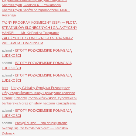
Kosmicznych, Odcinek 6 – Proklamacja
Kosmicznych Sądów na zgromadzeniu MKK –
Recenzja
TAJNY PROGRAM KOSMICZNY (SSP) — FLOTA
STRAŻNIKÓW SŁONECZNYCH I GALAKTYCZNY
HANDEL. … Mr. KidPool na Telegramie
-
ZAŁOŻYCIELE SŁONECZNEGO STRAŻNIKA Z
WILLIAMEM TOMPKINSEM
adamd
-
ISTOTY POZAZIEMSKIE POMAGAJĄ
LUDZKOŚCI
adamd
-
ISTOTY POZAZIEMSKIE POMAGAJĄ
LUDZKOŚCI
adamd
-
ISTOTY POZAZIEMSKIE POMAGAJĄ
LUDZKOŚCI
best
-
Ukryty Globalny Syndykat Przestępczy,
który rządzi światem: Klany i powiązania rodzinne
Czarnej Szlachty, rodzin królewskich, żydowskich i
bankierskich oraz ich sfery nadzoru i zarządzania
adamd
-
ISTOTY POZAZIEMSKIE POMAGAJĄ
LUDZKOŚCI
adamd
-
Pamięć duszy — “po drugiej stronie
okazuje się, że to była tylko gra” — Jarosław
Dobrucki