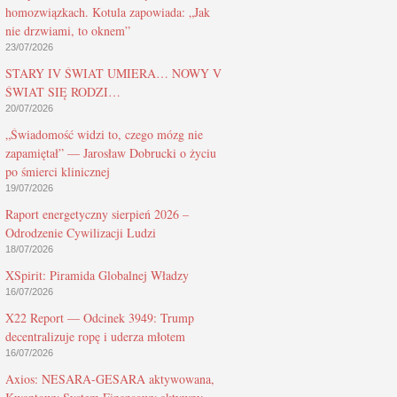
homozwiązkach. Kotula zapowiada: „Jak
nie drzwiami, to oknem”
23/07/2026
STARY IV ŚWIAT UMIERA… NOWY V
ŚWIAT SIĘ RODZI…
20/07/2026
„Świadomość widzi to, czego mózg nie
zapamiętał” — Jarosław Dobrucki o życiu
po śmierci klinicznej
19/07/2026
Raport energetyczny sierpień 2026 –
Odrodzenie Cywilizacji Ludzi
18/07/2026
XSpirit: Piramida Globalnej Władzy
16/07/2026
X22 Report — Odcinek 3949: Trump
decentralizuje ropę i uderza młotem
16/07/2026
Axios: NESARA-GESARA aktywowana,