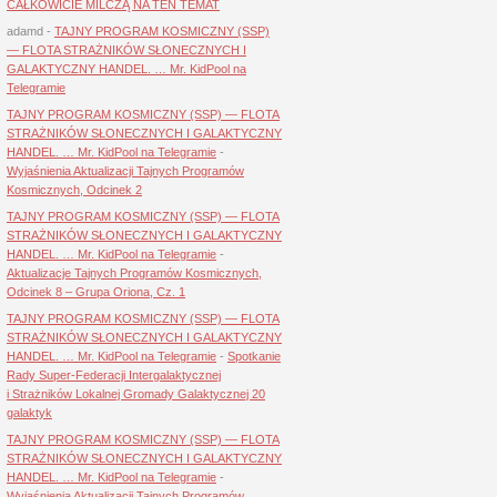
CAŁKOWICIE MILCZĄ NA TEN TEMAT
adamd
-
TAJNY PROGRAM KOSMICZNY (SSP)
— FLOTA STRAŻNIKÓW SŁONECZNYCH I
GALAKTYCZNY HANDEL. … Mr. KidPool na
Telegramie
TAJNY PROGRAM KOSMICZNY (SSP) — FLOTA
STRAŻNIKÓW SŁONECZNYCH I GALAKTYCZNY
HANDEL. … Mr. KidPool na Telegramie
-
Wyjaśnienia Aktualizacji Tajnych Programów
Kosmicznych, Odcinek 2
TAJNY PROGRAM KOSMICZNY (SSP) — FLOTA
STRAŻNIKÓW SŁONECZNYCH I GALAKTYCZNY
HANDEL. … Mr. KidPool na Telegramie
-
Aktualizacje Tajnych Programów Kosmicznych,
Odcinek 8 – Grupa Oriona, Cz. 1
TAJNY PROGRAM KOSMICZNY (SSP) — FLOTA
STRAŻNIKÓW SŁONECZNYCH I GALAKTYCZNY
HANDEL. … Mr. KidPool na Telegramie
-
Spotkanie
Rady Super-Federacji Intergalaktycznej
i Strażników Lokalnej Gromady Galaktycznej 20
galaktyk
TAJNY PROGRAM KOSMICZNY (SSP) — FLOTA
STRAŻNIKÓW SŁONECZNYCH I GALAKTYCZNY
HANDEL. … Mr. KidPool na Telegramie
-
Wyjaśnienia Aktualizacji Tajnych Programów