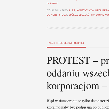
PAŃSTWO
OZNACZONY JAKO:
III RP
,
KONSTYTUCJA
,
NEOLIBERA
DO KONSTYTUCJI
,
SPÓŁDZIELCZOŚĆ
,
TRYBUNAŁ KO
KLUB INTELIGENCJI POLSKIEJ
PROTEST – pr
oddaniu wszec
korporacjom 
Błąd w tłumaczeniu to tylko detonator 
która mogłaby być podpisana po publiczn