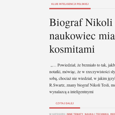
KLUB INTELIGENCJI POLSKIEJ
Biograf Nikoli 
naukowiec miał
kosmitami
„… Powiedział, że brzmiało to tak, jakb
notatki, mówiąc, że w rzeczywistości sły
sobą, chociaż nie wiedział, w jakim ję
R.Swartz, znany biograf Nikoli Tesli, 
wynalazcą a inteligentnymi
CZYTAJ DALEJ
W KATEGORII:
INNE TEMATY
,
NAUKA I TECHNIKA
,
RE