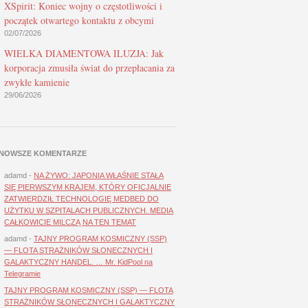
XSpirit: Koniec wojny o częstotliwości i
początek otwartego kontaktu z obcymi
02/07/2026
WIELKA DIAMENTOWA ILUZJA: Jak
korporacja zmusiła świat do przepłacania za
zwykłe kamienie
29/06/2026
NOWSZE KOMENTARZE
adamd
-
NA ŻYWO: JAPONIA WŁAŚNIE STAŁA
SIĘ PIERWSZYM KRAJEM, KTÓRY OFICJALNIE
ZATWIERDZIŁ TECHNOLOGIĘ MEDBED DO
UŻYTKU W SZPITALACH PUBLICZNYCH. MEDIA
CAŁKOWICIE MILCZĄ NA TEN TEMAT
adamd
-
TAJNY PROGRAM KOSMICZNY (SSP)
— FLOTA STRAŻNIKÓW SŁONECZNYCH I
GALAKTYCZNY HANDEL. … Mr. KidPool na
Telegramie
TAJNY PROGRAM KOSMICZNY (SSP) — FLOTA
STRAŻNIKÓW SŁONECZNYCH I GALAKTYCZNY