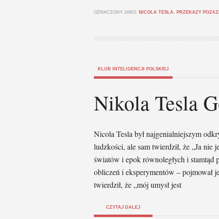
OZNACZONY JAKO:
NICOLA TESLA
,
PRZEKAZY POZAZ
KLUB INTELIGENCJI POLSKIEJ
Nikola Tesla 
Nicola Tesla był najgenialniejszym odkr
ludzkości, ale sam twierdził, że „Ja ni
światów i epok równoległych i stamtąd
obliczeń i eksperymentów – pojmował jed
twierdził, że „mój umysł jest
CZYTAJ DALEJ