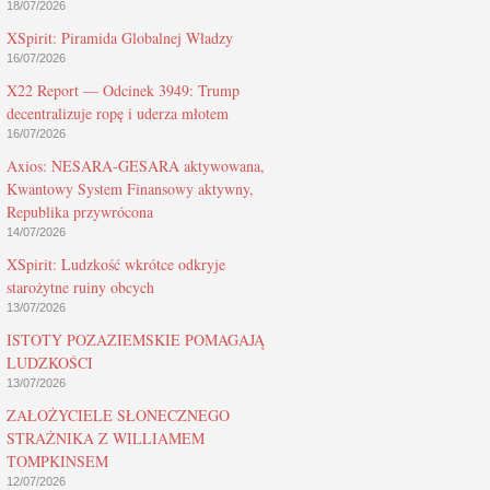
18/07/2026
XSpirit: Piramida Globalnej Władzy
16/07/2026
X22 Report — Odcinek 3949: Trump
decentralizuje ropę i uderza młotem
16/07/2026
Axios: NESARA-GESARA aktywowana,
Kwantowy System Finansowy aktywny,
Republika przywrócona
14/07/2026
XSpirit: Ludzkość wkrótce odkryje
starożytne ruiny obcych
13/07/2026
ISTOTY POZAZIEMSKIE POMAGAJĄ
LUDZKOŚCI
13/07/2026
ZAŁOŻYCIELE SŁONECZNEGO
STRAŻNIKA Z WILLIAMEM
TOMPKINSEM
12/07/2026