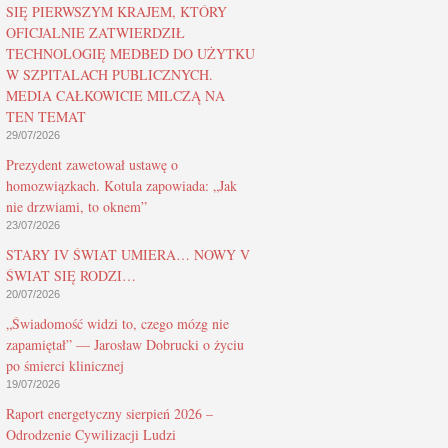
SIĘ PIERWSZYM KRAJEM, KTÓRY
OFICJALNIE ZATWIERDZIŁ
TECHNOLOGIĘ MEDBED DO UŻYTKU
W SZPITALACH PUBLICZNYCH.
MEDIA CAŁKOWICIE MILCZĄ NA
TEN TEMAT
29/07/2026
Prezydent zawetował ustawę o
homozwiązkach. Kotula zapowiada: „Jak
nie drzwiami, to oknem”
23/07/2026
STARY IV ŚWIAT UMIERA… NOWY V
ŚWIAT SIĘ RODZI…
20/07/2026
„Świadomość widzi to, czego mózg nie
zapamiętał” — Jarosław Dobrucki o życiu
po śmierci klinicznej
19/07/2026
Raport energetyczny sierpień 2026 –
Odrodzenie Cywilizacji Ludzi