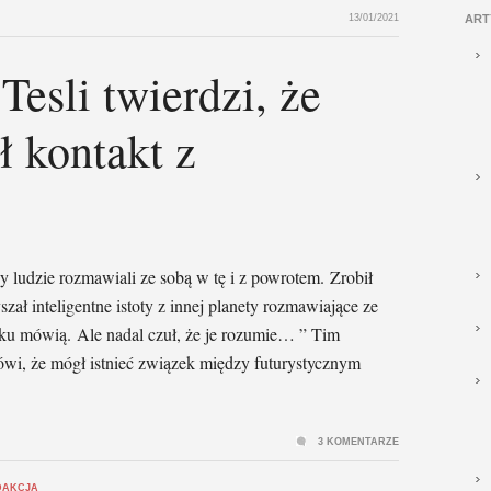
13/01/2021
ART
Tesli twierdzi, że
 kontakt z
y ludzie rozmawiali ze sobą w tę i z powrotem. Zrobił
szał inteligentne istoty z innej planety rozmawiające ze
zyku mówią. Ale nadal czuł, że je rozumie… ” Tim
mówi, że mógł istnieć związek między futurystycznym
3 KOMENTARZE
DAKCJA