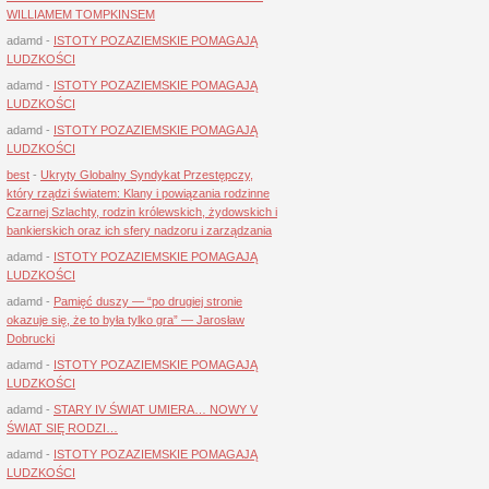
WILLIAMEM TOMPKINSEM
adamd
-
ISTOTY POZAZIEMSKIE POMAGAJĄ
LUDZKOŚCI
adamd
-
ISTOTY POZAZIEMSKIE POMAGAJĄ
LUDZKOŚCI
adamd
-
ISTOTY POZAZIEMSKIE POMAGAJĄ
LUDZKOŚCI
best
-
Ukryty Globalny Syndykat Przestępczy,
który rządzi światem: Klany i powiązania rodzinne
Czarnej Szlachty, rodzin królewskich, żydowskich i
bankierskich oraz ich sfery nadzoru i zarządzania
adamd
-
ISTOTY POZAZIEMSKIE POMAGAJĄ
LUDZKOŚCI
adamd
-
Pamięć duszy — “po drugiej stronie
okazuje się, że to była tylko gra” — Jarosław
Dobrucki
adamd
-
ISTOTY POZAZIEMSKIE POMAGAJĄ
LUDZKOŚCI
adamd
-
STARY IV ŚWIAT UMIERA… NOWY V
ŚWIAT SIĘ RODZI…
adamd
-
ISTOTY POZAZIEMSKIE POMAGAJĄ
LUDZKOŚCI