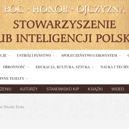
ACJE
USTRÓJ I PAŃSTWO
SPOŁECZEŃSTWO I EKOSYSTEM
OBRONNOŚĆ
EDUKACJA, KULTURA, SZTUKA
NAUKA I TECHN
INNE TEMATY
ZENIU
AUTORZY
STANOWISKO KIP
KSIĄŻKI
WIDEO
 Nicola Tesla