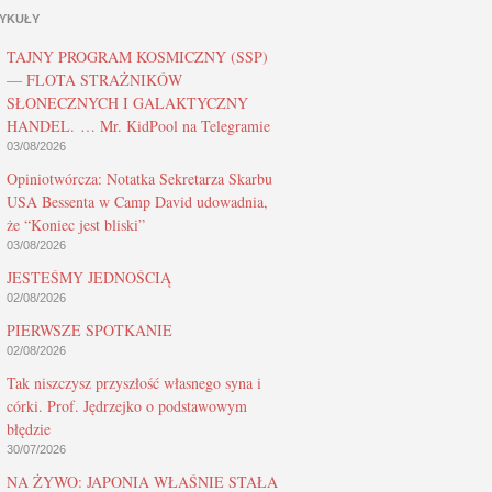
YKUŁY
TAJNY PROGRAM KOSMICZNY (SSP)
— FLOTA STRAŻNIKÓW
SŁONECZNYCH I GALAKTYCZNY
HANDEL. … Mr. KidPool na Telegramie
03/08/2026
Opiniotwórcza: Notatka Sekretarza Skarbu
USA Bessenta w Camp David udowadnia,
że “Koniec jest bliski”
03/08/2026
JESTEŚMY JEDNOŚCIĄ
02/08/2026
PIERWSZE SPOTKANIE
02/08/2026
Tak niszczysz przyszłość własnego syna i
córki. Prof. Jędrzejko o podstawowym
błędzie
30/07/2026
NA ŻYWO: JAPONIA WŁAŚNIE STAŁA