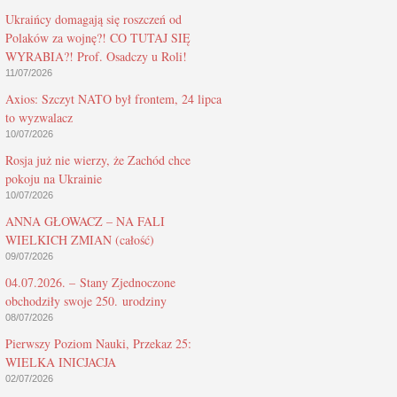
Ukraińcy domagają się roszczeń od
Polaków za wojnę?! CO TUTAJ SIĘ
WYRABIA?! Prof. Osadczy u Roli!
11/07/2026
Axios: Szczyt NATO był frontem, 24 lipca
to wyzwalacz
10/07/2026
Rosja już nie wierzy, że Zachód chce
pokoju na Ukrainie
10/07/2026
ANNA GŁOWACZ – NA FALI
WIELKICH ZMIAN (całość)
09/07/2026
04.07.2026. – Stany Zjednoczone
obchodziły swoje 250. urodziny
08/07/2026
Pierwszy Poziom Nauki, Przekaz 25:
WIELKA INICJACJA
02/07/2026