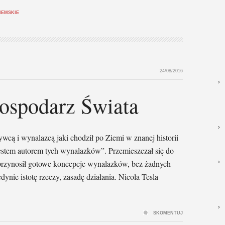
IEMSKIE
24/08/2016
Gospodarz Świata
ywcą i wynalazcą jaki chodził po Ziemi w znanej historii
e jestem autorem tych wynalazków”. Przemieszczał się do
 przynosił gotowe koncepcje wynalazków, bez żadnych
ynie istotę rzeczy, zasadę działania. Nicola Tesla
SKOMENTUJ