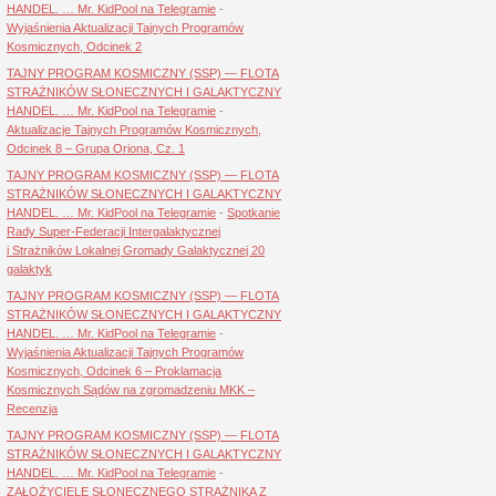
HANDEL. … Mr. KidPool na Telegramie
-
Wyjaśnienia Aktualizacji Tajnych Programów
Kosmicznych, Odcinek 2
TAJNY PROGRAM KOSMICZNY (SSP) — FLOTA
STRAŻNIKÓW SŁONECZNYCH I GALAKTYCZNY
HANDEL. … Mr. KidPool na Telegramie
-
Aktualizacje Tajnych Programów Kosmicznych,
Odcinek 8 – Grupa Oriona, Cz. 1
TAJNY PROGRAM KOSMICZNY (SSP) — FLOTA
STRAŻNIKÓW SŁONECZNYCH I GALAKTYCZNY
HANDEL. … Mr. KidPool na Telegramie
-
Spotkanie
Rady Super-Federacji Intergalaktycznej
i Strażników Lokalnej Gromady Galaktycznej 20
galaktyk
TAJNY PROGRAM KOSMICZNY (SSP) — FLOTA
STRAŻNIKÓW SŁONECZNYCH I GALAKTYCZNY
HANDEL. … Mr. KidPool na Telegramie
-
Wyjaśnienia Aktualizacji Tajnych Programów
Kosmicznych, Odcinek 6 – Proklamacja
Kosmicznych Sądów na zgromadzeniu MKK –
Recenzja
TAJNY PROGRAM KOSMICZNY (SSP) — FLOTA
STRAŻNIKÓW SŁONECZNYCH I GALAKTYCZNY
HANDEL. … Mr. KidPool na Telegramie
-
ZAŁOŻYCIELE SŁONECZNEGO STRAŻNIKA Z