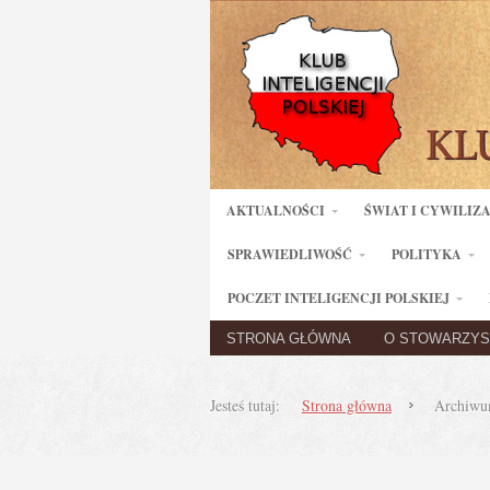
AKTUALNOŚCI
ŚWIAT I CYWILIZ
SPRAWIEDLIWOŚĆ
POLITYKA
POCZET INTELIGENCJI POLSKIEJ
STRONA GŁÓWNA
O STOWARZYS
Jesteś tutaj:
Strona główna
Archiwum