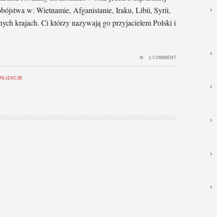
ójstwa w: Wietnamie, Afganistanie, Iraku, Libii, Syrii,
nych krajach. Ci którzy nazywają go przyjacielem Polski i
1 COMMENT
WILIZACJE