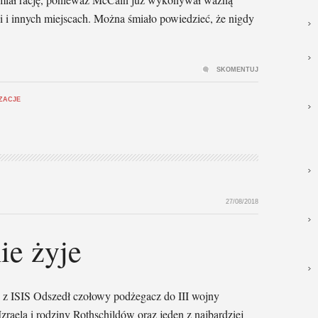
ii i innych miejscach. Można śmiało powiedzieć, że nigdy
SKOMENTUJ
IZACJE
27/08/2018
ie żyje
z ISIS Odszedł czołowy podżegacz do III wojny
 Izraela i rodziny Rothschildów oraz jeden z najbardziej