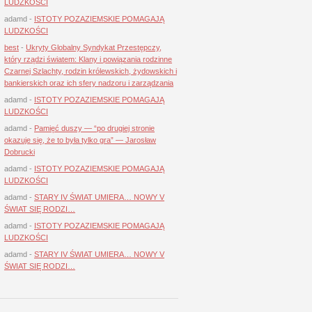
LUDZKOŚCI
adamd
-
ISTOTY POZAZIEMSKIE POMAGAJĄ
LUDZKOŚCI
best
-
Ukryty Globalny Syndykat Przestępczy,
który rządzi światem: Klany i powiązania rodzinne
Czarnej Szlachty, rodzin królewskich, żydowskich i
bankierskich oraz ich sfery nadzoru i zarządzania
adamd
-
ISTOTY POZAZIEMSKIE POMAGAJĄ
LUDZKOŚCI
adamd
-
Pamięć duszy — “po drugiej stronie
okazuje się, że to była tylko gra” — Jarosław
Dobrucki
adamd
-
ISTOTY POZAZIEMSKIE POMAGAJĄ
LUDZKOŚCI
adamd
-
STARY IV ŚWIAT UMIERA… NOWY V
ŚWIAT SIĘ RODZI…
adamd
-
ISTOTY POZAZIEMSKIE POMAGAJĄ
LUDZKOŚCI
adamd
-
STARY IV ŚWIAT UMIERA… NOWY V
ŚWIAT SIĘ RODZI…