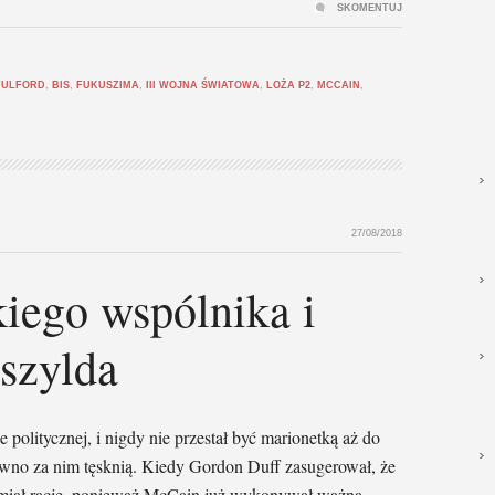
SKOMENTUJ
FULFORD
,
BIS
,
FUKUSZIMA
,
III WOJNA ŚWIATOWA
,
LOŻA P2
,
MCCAIN
,
27/08/2018
kiego wspólnika i
szylda
 politycznej, i nigdy nie przestał być marionetką aż do
ewno za nim tęsknią. Kiedy Gordon Duff zasugerował, że
 miał rację, ponieważ McCain już wykonywał ważną