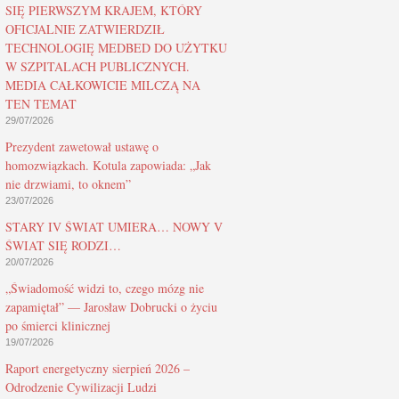
SIĘ PIERWSZYM KRAJEM, KTÓRY
OFICJALNIE ZATWIERDZIŁ
TECHNOLOGIĘ MEDBED DO UŻYTKU
W SZPITALACH PUBLICZNYCH.
MEDIA CAŁKOWICIE MILCZĄ NA
TEN TEMAT
29/07/2026
Prezydent zawetował ustawę o
homozwiązkach. Kotula zapowiada: „Jak
nie drzwiami, to oknem”
23/07/2026
STARY IV ŚWIAT UMIERA… NOWY V
ŚWIAT SIĘ RODZI…
20/07/2026
„Świadomość widzi to, czego mózg nie
zapamiętał” — Jarosław Dobrucki o życiu
po śmierci klinicznej
19/07/2026
Raport energetyczny sierpień 2026 –
Odrodzenie Cywilizacji Ludzi