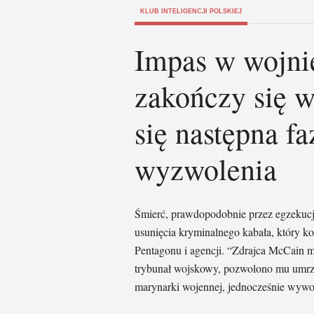
KLUB INTELIGENCJI POLSKIEJ
Impas w wojn
zakończy się w
się następna f
wyzwolenia
Śmierć, prawdopodobnie przez egzekucj
usunięcia kryminalnego kabała, który k
Pentagonu i agencji. “Zdrajca McCain m
trybunał wojskowy, pozwolono mu umrze
marynarki wojennej, jednocześnie wywoł