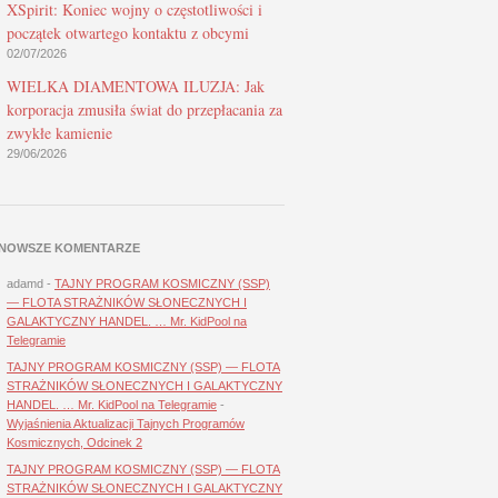
XSpirit: Koniec wojny o częstotliwości i
początek otwartego kontaktu z obcymi
02/07/2026
WIELKA DIAMENTOWA ILUZJA: Jak
korporacja zmusiła świat do przepłacania za
zwykłe kamienie
29/06/2026
NOWSZE KOMENTARZE
adamd
-
TAJNY PROGRAM KOSMICZNY (SSP)
— FLOTA STRAŻNIKÓW SŁONECZNYCH I
GALAKTYCZNY HANDEL. … Mr. KidPool na
Telegramie
TAJNY PROGRAM KOSMICZNY (SSP) — FLOTA
STRAŻNIKÓW SŁONECZNYCH I GALAKTYCZNY
HANDEL. … Mr. KidPool na Telegramie
-
Wyjaśnienia Aktualizacji Tajnych Programów
Kosmicznych, Odcinek 2
TAJNY PROGRAM KOSMICZNY (SSP) — FLOTA
STRAŻNIKÓW SŁONECZNYCH I GALAKTYCZNY