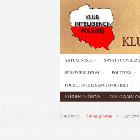
AKTUALNOŚCI
ŚWIAT I CYWILIZ
SPRAWIEDLIWOŚĆ
POLITYKA
POCZET INTELIGENCJI POLSKIEJ
STRONA GŁÓWNA
O STOWARZYS
Jesteś tutaj:
Strona główna
Archiwu