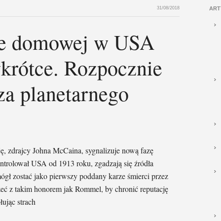
31/08/2018
ART
ie domowej w USA
krótce. Rozpocznie
aza planetarnego
ę, zdrajcy Johna McCaina, sygnalizuje nową fazę
ontrolował USA od 1913 roku, zgadzają się źródła
ógł zostać jako pierwszy poddany karze śmierci przez
ć z takim honorem jak Rommel, by chronić reputację
ując strach