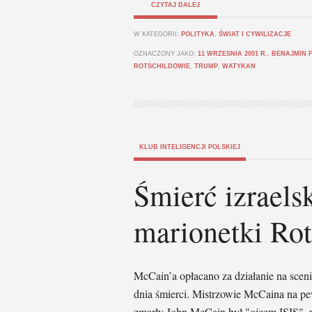
CZYTAJ DALEJ
W KATEGORII:
POLITYKA
,
ŚWIAT I CYWILIZACJE
OZNACZONY JAKO:
11 WRZESNIA 2001 R.
,
BENAJMIN 
ROTSCHILDOWIE
,
TRUMP
,
WATYKAN
KLUB INTELIGENCJI POLSKIEJ
Śmierć izraels
marionetki Rot
McCain’a opłacano za działanie na scenie
dnia śmierci. Mistrzowie McCaina na p
zmarły John McCain był "ojcem ISIS",