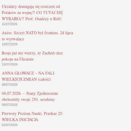
Ukraińcy domagają się roszczeń od
Polaków za wojnę?! CO TUTAJ SIĘ
WYRABIA?! Prof. Osadczy u Roli!
11/07/2026
Axios: Szczyt NATO był frontem, 24 lipca
to wyzwalacz
10/07/2026
Rosja już nie wierzy, że Zachód chce
pokoju na Ukrainie
10/07/2026
ANNA GŁOWACZ – NA FALI
WIELKICH ZMIAN (całość)
09/07/2026
04.07.2026. – Stany Zjednoczone
obchodziły swoje 250. urodziny
08/07/2026
Pierwszy Poziom Nauki, Przekaz 25:
WIELKA INICJACJA
02/07/2026