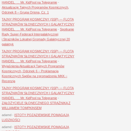
HANDEL. … Mr. KidPool na Telegramie
-
Aktualizacje Tajnych Programów Kosmicznych,
Odcinek 8 – Grupa Oriona, Cz. 1
TAJNY PROGRAM KOSMICZNY (SSP) — FLOTA
STRAŻNIKÓW SŁONECZNYCH I GALAKTYCZNY
HANDEL. … Mr. KidPool na Telegramie
-
Spotkanie
Rady Super-Federacji Intergalaktycznej
i Strażników Lokalnej Gromady Galaktycznej 20
galaktyk
TAJNY PROGRAM KOSMICZNY (SSP) — FLOTA
STRAŻNIKÓW SŁONECZNYCH I GALAKTYCZNY
HANDEL. … Mr. KidPool na Telegramie
-
Wyjaśnienia Aktualizacji Tajnych Programów
Kosmicznych, Odcinek 6 – Proklamacja
Kosmicznych Sądów na zgromadzeniu MKK –
Recenzja
TAJNY PROGRAM KOSMICZNY (SSP) — FLOTA
STRAŻNIKÓW SŁONECZNYCH I GALAKTYCZNY
HANDEL. … Mr. KidPool na Telegramie
-
ZAŁOŻYCIELE SŁONECZNEGO STRAŻNIKA Z
WILLIAMEM TOMPKINSEM
adamd
-
ISTOTY POZAZIEMSKIE POMAGAJĄ
LUDZKOŚCI
adamd
-
ISTOTY POZAZIEMSKIE POMAGAJĄ