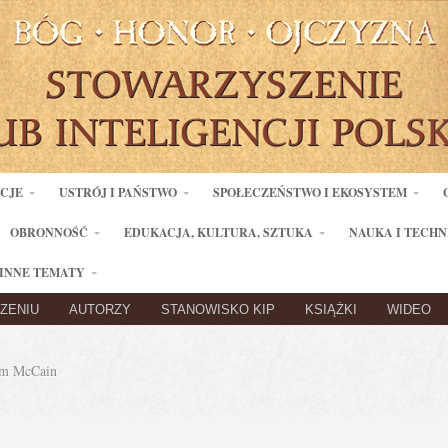
ACJE
USTRÓJ I PAŃSTWO
SPOŁECZEŃSTWO I EKOSYSTEM
OBRONNOŚĆ
EDUKACJA, KULTURA, SZTUKA
NAUKA I TECHN
INNE TEMATY
ZENIU
AUTORZY
STANOWISKO KIP
KSIĄŻKI
WIDEO
m McCain