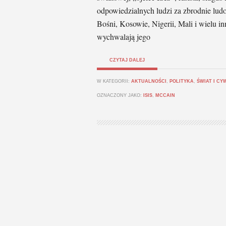
odpowiedzialnych ludzi za zbrodnie ludob
Bośni, Kosowie, Nigerii, Mali i wielu in
wychwalają jego
CZYTAJ DALEJ
W KATEGORII:
AKTUALNOŚCI
,
POLITYKA
,
ŚWIAT I CY
OZNACZONY JAKO:
ISIS
,
MCCAIN