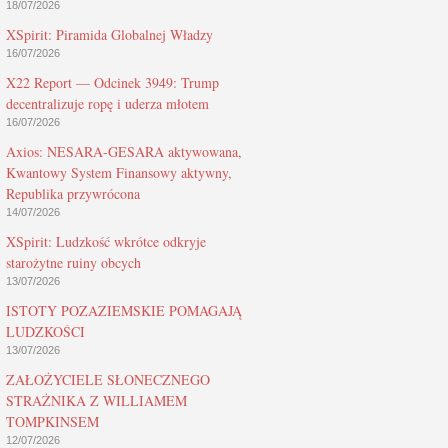
18/07/2026
XSpirit: Piramida Globalnej Władzy
16/07/2026
X22 Report — Odcinek 3949: Trump
decentralizuje ropę i uderza młotem
16/07/2026
Axios: NESARA-GESARA aktywowana,
Kwantowy System Finansowy aktywny,
Republika przywrócona
14/07/2026
XSpirit: Ludzkość wkrótce odkryje
starożytne ruiny obcych
13/07/2026
ISTOTY POZAZIEMSKIE POMAGAJĄ
LUDZKOŚCI
13/07/2026
ZAŁOŻYCIELE SŁONECZNEGO
STRAŻNIKA Z WILLIAMEM
TOMPKINSEM
12/07/2026