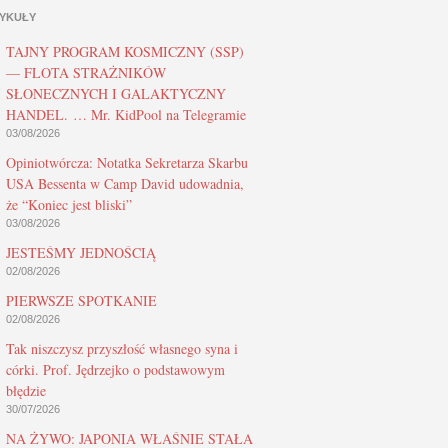
YKUŁY
TAJNY PROGRAM KOSMICZNY (SSP)
— FLOTA STRAŻNIKÓW
SŁONECZNYCH I GALAKTYCZNY
HANDEL. … Mr. KidPool na Telegramie
03/08/2026
Opiniotwórcza: Notatka Sekretarza Skarbu
USA Bessenta w Camp David udowadnia,
że “Koniec jest bliski”
03/08/2026
JESTEŚMY JEDNOŚCIĄ
02/08/2026
PIERWSZE SPOTKANIE
02/08/2026
Tak niszczysz przyszłość własnego syna i
córki. Prof. Jędrzejko o podstawowym
błędzie
30/07/2026
NA ŻYWO: JAPONIA WŁAŚNIE STAŁA