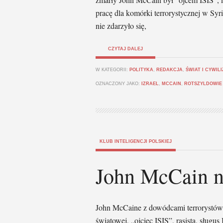
pracę dla komórki terrorystycznej w Syr
nie zdarzyło się,
CZYTAJ DALEJ
W KATEGORII:
POLITYKA
,
REDAKCJA
,
ŚWIAT I CYWIL
OZNACZONY JAKO:
IZRAEL
,
MCCAIN
,
ROTSZYLDOWIE
KLUB INTELIGENCJI POLSKIEJ
John McCain n
John McCaine z dowódcami terrorystów 
światowej, „ojciec ISIS”, rasista, sługus