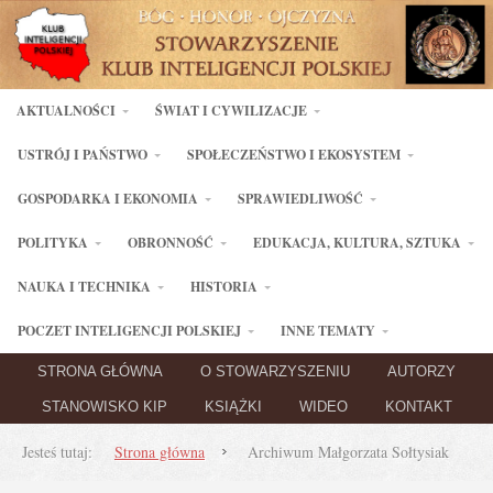
AKTUALNOŚCI
ŚWIAT I CYWILIZACJE
USTRÓJ I PAŃSTWO
SPOŁECZEŃSTWO I EKOSYSTEM
GOSPODARKA I EKONOMIA
SPRAWIEDLIWOŚĆ
POLITYKA
OBRONNOŚĆ
EDUKACJA, KULTURA, SZTUKA
NAUKA I TECHNIKA
HISTORIA
POCZET INTELIGENCJI POLSKIEJ
INNE TEMATY
STRONA GŁÓWNA
O STOWARZYSZENIU
AUTORZY
STANOWISKO KIP
KSIĄŻKI
WIDEO
KONTAKT
Jesteś tutaj:
Strona główna
Archiwum Małgorzata Sołtysiak