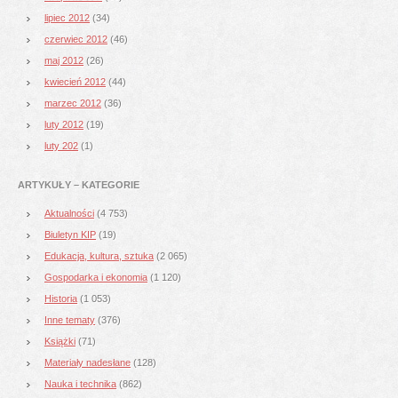
lipiec 2012
(34)
czerwiec 2012
(46)
maj 2012
(26)
kwiecień 2012
(44)
marzec 2012
(36)
luty 2012
(19)
luty 202
(1)
ARTYKUŁY – KATEGORIE
Aktualności
(4 753)
Biuletyn KIP
(19)
Edukacja, kultura, sztuka
(2 065)
Gospodarka i ekonomia
(1 120)
Historia
(1 053)
Inne tematy
(376)
Książki
(71)
Materiały nadesłane
(128)
Nauka i technika
(862)