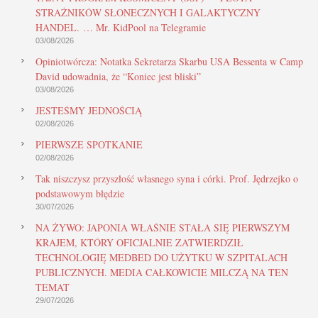
STRAŻNIKÓW SŁONECZNYCH I GALAKTYCZNY
HANDEL. … Mr. KidPool na Telegramie
03/08/2026
Opiniotwórcza: Notatka Sekretarza Skarbu USA Bessenta w Camp
David udowadnia, że “Koniec jest bliski”
03/08/2026
JESTEŚMY JEDNOŚCIĄ
02/08/2026
PIERWSZE SPOTKANIE
02/08/2026
Tak niszczysz przyszłość własnego syna i córki. Prof. Jędrzejko o
podstawowym błędzie
30/07/2026
NA ŻYWO: JAPONIA WŁAŚNIE STAŁA SIĘ PIERWSZYM
KRAJEM, KTÓRY OFICJALNIE ZATWIERDZIŁ
TECHNOLOGIĘ MEDBED DO UŻYTKU W SZPITALACH
PUBLICZNYCH. MEDIA CAŁKOWICIE MILCZĄ NA TEN
TEMAT
29/07/2026