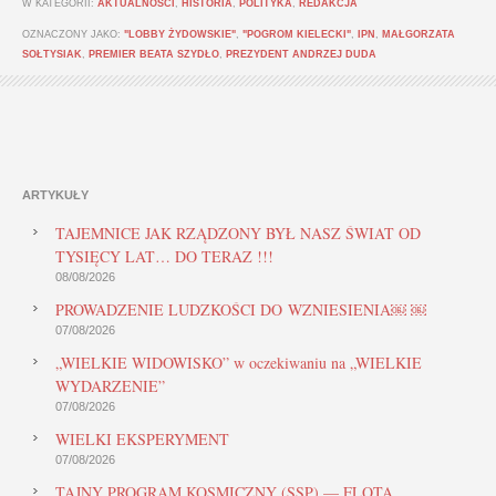
W KATEGORII:
AKTUALNOŚCI
,
HISTORIA
,
POLITYKA
,
REDAKCJA
OZNACZONY JAKO:
"LOBBY ŻYDOWSKIE"
,
"POGROM KIELECKI"
,
IPN
,
MAŁGORZATA
SOŁTYSIAK
,
PREMIER BEATA SZYDŁO
,
PREZYDENT ANDRZEJ DUDA
ARTYKUŁY
TAJEMNICE JAK RZĄDZONY BYŁ NASZ ŚWIAT OD
TYSIĘCY LAT… DO TERAZ !!!
08/08/2026
PROWADZENIE LUDZKOŚCI DO WZNIESIENIA￼ ￼
07/08/2026
„WIELKIE WIDOWISKO” w oczekiwaniu na „WIELKIE
WYDARZENIE”
07/08/2026
WIELKI EKSPERYMENT
07/08/2026
TAJNY PROGRAM KOSMICZNY (SSP) — FLOTA