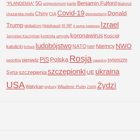
5G
Benjamin Fulford
"PLANDEMIA"
antypolonizm
banki
Białoruś
Covid-19
Donald
Chiny
CIA
chazarska mafia
depopulacja
Izrael
Trump
globalizm
Holokaust
III RP
II wojna światowa
koronawirus
Kościół
kontrola umysłu
Jarosław Kaczyński
ludobójstwo
NWO
Niemcy
NATO
katolicki
lichwa
NBP
Rosja
PiS
Polska
syjonizm
pieniądz
pedofilia
satanizm
szczepionki
ukraina
UE
Syria
szczepienia
USA
Żydzi
Watykan
Władimir Putin
wybory
ZSRR