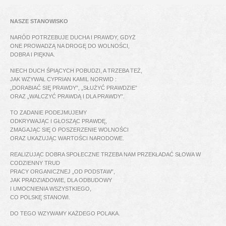
NASZE STANOWISKO
NARÓD POTRZEBUJE DUCHA I PRAWDY, GDYŻ
ONE PROWADZĄ NA DROGĘ DO WOLNOŚCI,
DOBRA I PIĘKNA.
NIECH DUCH ŚPIĄCYCH POBUDZI, A TRZEBA TEŻ,
JAK WZYWAŁ CYPRIAN KAMIL NORWID :
„DORABIAĆ SIĘ PRAWDY”, „SŁUŻYĆ PRAWDZIE”
ORAZ „WALCZYĆ PRAWDĄ I DLA PRAWDY”.
TO ZADANIE PODEJMUJEMY
ODKRYWAJĄC I GŁOSZĄC PRAWDĘ,
ZMAGAJĄC SIĘ O POSZERZENIE WOLNOŚCI
ORAZ UKAZUJĄC WARTOŚCI NARODOWE.
REALIZUJĄC DOBRA SPOŁECZNE TRZEBA NAM PRZEKŁADAĆ SŁOWA W
CODZIENNY TRUD
PRACY ORGANICZNEJ „OD PODSTAW”,
JAK PRADZIADOWIE, DLA ODBUDOWY
I UMOCNIENIA WSZYSTKIEGO,
CO POLSKĘ STANOWI.
DO TEGO WZYWAMY KAŻDEGO POLAKA.