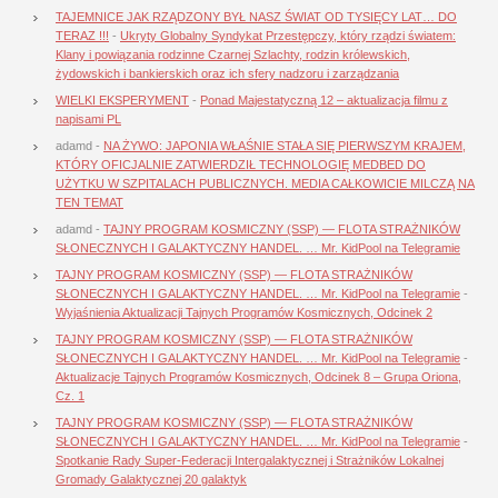
TAJEMNICE JAK RZĄDZONY BYŁ NASZ ŚWIAT OD TYSIĘCY LAT… DO
TERAZ !!!
-
Ukryty Globalny Syndykat Przestępczy, który rządzi światem:
Klany i powiązania rodzinne Czarnej Szlachty, rodzin królewskich,
żydowskich i bankierskich oraz ich sfery nadzoru i zarządzania
WIELKI EKSPERYMENT
-
Ponad Majestatyczną 12 – aktualizacja filmu z
napisami PL
adamd
-
NA ŻYWO: JAPONIA WŁAŚNIE STAŁA SIĘ PIERWSZYM KRAJEM,
KTÓRY OFICJALNIE ZATWIERDZIŁ TECHNOLOGIĘ MEDBED DO
UŻYTKU W SZPITALACH PUBLICZNYCH. MEDIA CAŁKOWICIE MILCZĄ NA
TEN TEMAT
adamd
-
TAJNY PROGRAM KOSMICZNY (SSP) — FLOTA STRAŻNIKÓW
SŁONECZNYCH I GALAKTYCZNY HANDEL. … Mr. KidPool na Telegramie
TAJNY PROGRAM KOSMICZNY (SSP) — FLOTA STRAŻNIKÓW
SŁONECZNYCH I GALAKTYCZNY HANDEL. … Mr. KidPool na Telegramie
-
Wyjaśnienia Aktualizacji Tajnych Programów Kosmicznych, Odcinek 2
TAJNY PROGRAM KOSMICZNY (SSP) — FLOTA STRAŻNIKÓW
SŁONECZNYCH I GALAKTYCZNY HANDEL. … Mr. KidPool na Telegramie
-
Aktualizacje Tajnych Programów Kosmicznych, Odcinek 8 – Grupa Oriona,
Cz. 1
TAJNY PROGRAM KOSMICZNY (SSP) — FLOTA STRAŻNIKÓW
SŁONECZNYCH I GALAKTYCZNY HANDEL. … Mr. KidPool na Telegramie
-
Spotkanie Rady Super-Federacji Intergalaktycznej i Strażników Lokalnej
Gromady Galaktycznej 20 galaktyk