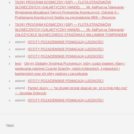
TAJNY PROGRAM KOSMICZNY (SSP) — FLOTA STRAŻNIKÓW
SŁONECZNYCH I GALAKTYCZNY HANDEL. … Mr. KidPool na Telegramie
-
Wyjaśnienia Aktualizacji Tajnych Programów Kosmicznych, Odcinek 6 –
Proklamacja Kosmicznych Sądów na zgromadzeniu MKK – Recenzja
TAJNY PROGRAM KOSMICZNY (SSP) — FLOTA STRAŻNIKÓW
SŁONECZNYCH I GALAKTYCZNY HANDEL. … Mr. KidPool na Telegramie
-
ZAŁOŻYCIELE SŁONECZNEGO STRAŻNIKA Z WILLIAMEM TOMPKINSEM
adamd
-
ISTOTY POZAZIEMSKIE POMAGAJĄ LUDZKOŚCI
adamd
-
ISTOTY POZAZIEMSKIE POMAGAJĄ LUDZKOŚCI
adamd
-
ISTOTY POZAZIEMSKIE POMAGAJĄ LUDZKOŚCI
best
-
Ukryty Globalny Syndykat Przestępczy, który rządzi światem: Klany i
powiązania rodzinne Czarnej Szlachty, rodzin królewskich, żydowskich i
bankierskich oraz ich sfery nadzoru i zarządzania
adamd
-
ISTOTY POZAZIEMSKIE POMAGAJĄ LUDZKOŚCI
adamd
-
Pamięć duszy — “po drugiej stronie okazuje się, że to była tylko gra”
— Jarosław Dobrucki
adamd
-
ISTOTY POZAZIEMSKIE POMAGAJĄ LUDZKOŚCI
TAGI