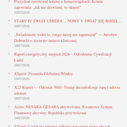
Prezydent zawetował ustawę o homozwiązkach. Kotula
zapowiada: „Jak nie drzwiami, to oknem”
23/07/2026
STARY IV ŚWIAT UMIERA… NOWY V ŚWIAT SIĘ RODZI…
20/07/2026
„Świadomość widzi to, czego mózg nie zapamiętał” — Jarosław
Dobrucki o życiu po śmierci klinicznej
19/07/2026
Raport energetyczny sierpień 2026 – Odrodzenie Cywilizacji
Ludzi
18/07/2026
XSpirit: Piramida Globalnej Władzy
16/07/2026
X22 Report — Odcinek 3949: Trump decentralizuje ropę i uderza
młotem
16/07/2026
Axios: NESARA-GESARA aktywowana, Kwantowy System
Finansowy aktywny, Republika przywrócona
14/07/2026
XSpirit: Ludzkość wkrótce odkryje starożytne ruiny obcych