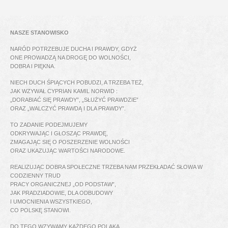
NASZE STANOWISKO
NARÓD POTRZEBUJE DUCHA I PRAWDY, GDYŻ
ONE PROWADZĄ NA DROGĘ DO WOLNOŚCI,
DOBRA I PIĘKNA.
NIECH DUCH ŚPIĄCYCH POBUDZI, A TRZEBA TEŻ,
JAK WZYWAŁ CYPRIAN KAMIL NORWID :
„DORABIAĆ SIĘ PRAWDY”, „SŁUŻYĆ PRAWDZIE”
ORAZ „WALCZYĆ PRAWDĄ I DLA PRAWDY”.
TO ZADANIE PODEJMUJEMY
ODKRYWAJĄC I GŁOSZĄC PRAWDĘ,
ZMAGAJĄC SIĘ O POSZERZENIE WOLNOŚCI
ORAZ UKAZUJĄC WARTOŚCI NARODOWE.
REALIZUJĄC DOBRA SPOŁECZNE TRZEBA NAM PRZEKŁADAĆ SŁOWA W
CODZIENNY TRUD
PRACY ORGANICZNEJ „OD PODSTAW”,
JAK PRADZIADOWIE, DLA ODBUDOWY
I UMOCNIENIA WSZYSTKIEGO,
CO POLSKĘ STANOWI.
DO TEGO WZYWAMY KAŻDEGO POLAKA.