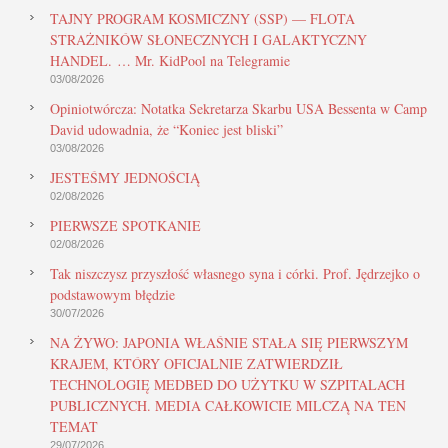
TAJNY PROGRAM KOSMICZNY (SSP) — FLOTA
STRAŻNIKÓW SŁONECZNYCH I GALAKTYCZNY
HANDEL. … Mr. KidPool na Telegramie
03/08/2026
Opiniotwórcza: Notatka Sekretarza Skarbu USA Bessenta w Camp
David udowadnia, że “Koniec jest bliski”
03/08/2026
JESTEŚMY JEDNOŚCIĄ
02/08/2026
PIERWSZE SPOTKANIE
02/08/2026
Tak niszczysz przyszłość własnego syna i córki. Prof. Jędrzejko o
podstawowym błędzie
30/07/2026
NA ŻYWO: JAPONIA WŁAŚNIE STAŁA SIĘ PIERWSZYM
KRAJEM, KTÓRY OFICJALNIE ZATWIERDZIŁ
TECHNOLOGIĘ MEDBED DO UŻYTKU W SZPITALACH
PUBLICZNYCH. MEDIA CAŁKOWICIE MILCZĄ NA TEN
TEMAT
29/07/2026