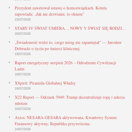
Prezydent zawetował ustawę o homozwiązkach. Kotula
zapowiada: „Jak nie drzwiami, to oknem”
23/07/2026
STARY IV ŚWIAT UMIERA… NOWY V ŚWIAT SIĘ RODZI…
20/07/2026
„Świadomość widzi to, czego mózg nie zapamiętał” — Jarosław
Dobrucki o życiu po śmierci klinicznej
19/07/2026
Raport energetyczny sierpień 2026 – Odrodzenie Cywilizacji
Ludzi
18/07/2026
XSpirit: Piramida Globalnej Władzy
16/07/2026
X22 Report — Odcinek 3949: Trump decentralizuje ropę i uderza
młotem
16/07/2026
Axios: NESARA-GESARA aktywowana, Kwantowy System
Finansowy aktywny, Republika przywrócona
14/07/2026