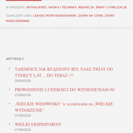
W KATEGORII:
AKTUALNOŚCI
,
NAUKA I TECHNIKA
,
REDAKCJA
,
ŚWIAT I CYWILIZACJE
OZNACZONY JAKO:
LEKARZ PIOTR ROSSUDOWSKI
,
ZGONY NA COVID
,
ZGONY
POSZCZEPIENNE
ARTYKUŁY
TAJEMNICE JAK RZĄDZONY BYŁ NASZ ŚWIAT OD
TYSIĘCY LAT… DO TERAZ !!!
08/08/2026
PROWADZENIE LUDZKOŚCI DO WZNIESIENIA￼ ￼
07/08/2026
„WIELKIE WIDOWISKO” w oczekiwaniu na „WIELKIE
WYDARZENIE”
07/08/2026
WIELKI EKSPERYMENT
07/08/2026