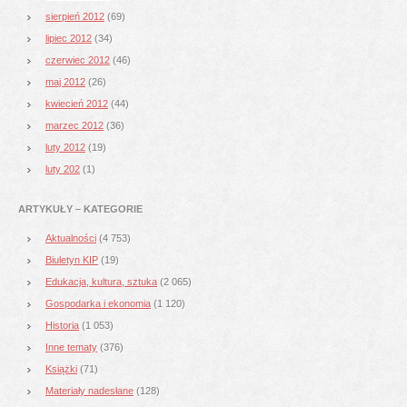
sierpień 2012
(69)
lipiec 2012
(34)
czerwiec 2012
(46)
maj 2012
(26)
kwiecień 2012
(44)
marzec 2012
(36)
luty 2012
(19)
luty 202
(1)
ARTYKUŁY – KATEGORIE
Aktualności
(4 753)
Biuletyn KIP
(19)
Edukacja, kultura, sztuka
(2 065)
Gospodarka i ekonomia
(1 120)
Historia
(1 053)
Inne tematy
(376)
Książki
(71)
Materiały nadesłane
(128)