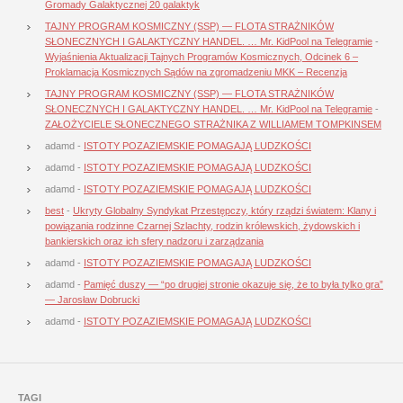
Gromady Galaktycznej 20 galaktyk
TAJNY PROGRAM KOSMICZNY (SSP) — FLOTA STRAŻNIKÓW
SŁONECZNYCH I GALAKTYCZNY HANDEL. … Mr. KidPool na Telegramie
-
Wyjaśnienia Aktualizacji Tajnych Programów Kosmicznych, Odcinek 6 –
Proklamacja Kosmicznych Sądów na zgromadzeniu MKK – Recenzja
TAJNY PROGRAM KOSMICZNY (SSP) — FLOTA STRAŻNIKÓW
SŁONECZNYCH I GALAKTYCZNY HANDEL. … Mr. KidPool na Telegramie
-
ZAŁOŻYCIELE SŁONECZNEGO STRAŻNIKA Z WILLIAMEM TOMPKINSEM
adamd
-
ISTOTY POZAZIEMSKIE POMAGAJĄ LUDZKOŚCI
adamd
-
ISTOTY POZAZIEMSKIE POMAGAJĄ LUDZKOŚCI
adamd
-
ISTOTY POZAZIEMSKIE POMAGAJĄ LUDZKOŚCI
best
-
Ukryty Globalny Syndykat Przestępczy, który rządzi światem: Klany i
powiązania rodzinne Czarnej Szlachty, rodzin królewskich, żydowskich i
bankierskich oraz ich sfery nadzoru i zarządzania
adamd
-
ISTOTY POZAZIEMSKIE POMAGAJĄ LUDZKOŚCI
adamd
-
Pamięć duszy — “po drugiej stronie okazuje się, że to była tylko gra”
— Jarosław Dobrucki
adamd
-
ISTOTY POZAZIEMSKIE POMAGAJĄ LUDZKOŚCI
TAGI