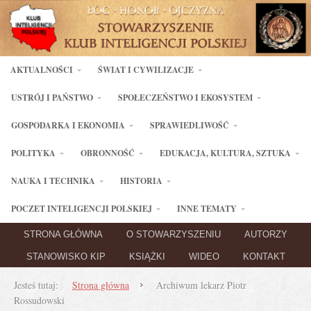
AKTUALNOŚCI
ŚWIAT I CYWILIZACJE
USTRÓJ I PAŃSTWO
SPOŁECZEŃSTWO I EKOSYSTEM
GOSPODARKA I EKONOMIA
SPRAWIEDLIWOŚĆ
POLITYKA
OBRONNOŚĆ
EDUKACJA, KULTURA, SZTUKA
NAUKA I TECHNIKA
HISTORIA
POCZET INTELIGENCJI POLSKIEJ
INNE TEMATY
STRONA GŁÓWNA
O STOWARZYSZENIU
AUTORZY
STANOWISKO KIP
KSIĄŻKI
WIDEO
KONTAKT
Jesteś tutaj:
Strona główna
Archiwum lekarz Piotr
Rossudowski