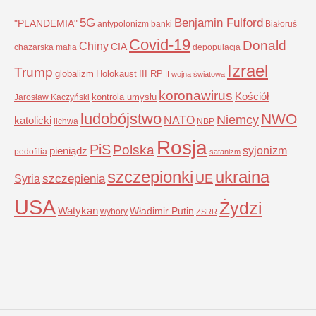
5G
Benjamin Fulford
"PLANDEMIA"
antypolonizm
banki
Białoruś
Covid-19
Donald
Chiny
CIA
chazarska mafia
depopulacja
Izrael
Trump
globalizm
Holokaust
III RP
II wojna światowa
koronawirus
Kościół
kontrola umysłu
Jarosław Kaczyński
ludobójstwo
NWO
Niemcy
NATO
katolicki
lichwa
NBP
Rosja
PiS
Polska
syjonizm
pieniądz
pedofilia
satanizm
szczepionki
ukraina
UE
Syria
szczepienia
USA
Żydzi
Watykan
Władimir Putin
wybory
ZSRR