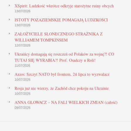
XSpirit: Ludzkość wkrótce odkryje starożytne ruiny obcych
13/07/2026
ISTOTY POZAZIEMSKIE POMAGAJĄ LUDZKOŚCI
13/07/2026
ZAŁOŻYCIELE SŁONECZNEGO STRAŻNIKA Z
WILLIAMEM TOMPKINSEM
12/07/2026
Ukraińcy domagają się roszczeń od Polaków za wojnę?! CO
TUTAJ SIĘ WYRABIA?! Prof. Osadczy u Roli!
11/07/2026
Axios: Szczyt NATO był frontem, 24 lipca to wyzwalacz
10/07/2026
Rosja już nie wierzy, że Zachód chce pokoju na Ukrainie
10/07/2026
ANNA GŁOWACZ – NA FALI WIELKICH ZMIAN (całość)
09/07/2026