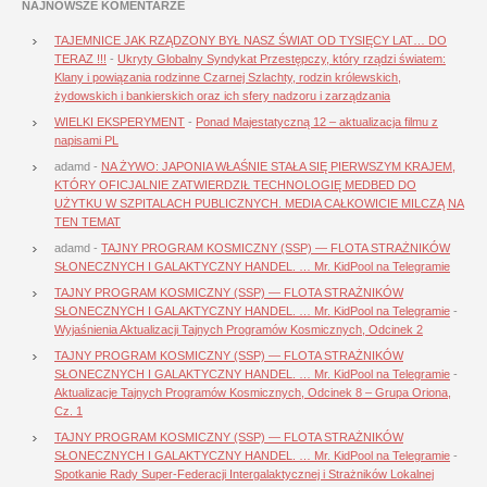
NAJNOWSZE KOMENTARZE
TAJEMNICE JAK RZĄDZONY BYŁ NASZ ŚWIAT OD TYSIĘCY LAT… DO
TERAZ !!!
-
Ukryty Globalny Syndykat Przestępczy, który rządzi światem:
Klany i powiązania rodzinne Czarnej Szlachty, rodzin królewskich,
żydowskich i bankierskich oraz ich sfery nadzoru i zarządzania
WIELKI EKSPERYMENT
-
Ponad Majestatyczną 12 – aktualizacja filmu z
napisami PL
adamd
-
NA ŻYWO: JAPONIA WŁAŚNIE STAŁA SIĘ PIERWSZYM KRAJEM,
KTÓRY OFICJALNIE ZATWIERDZIŁ TECHNOLOGIĘ MEDBED DO
UŻYTKU W SZPITALACH PUBLICZNYCH. MEDIA CAŁKOWICIE MILCZĄ NA
TEN TEMAT
adamd
-
TAJNY PROGRAM KOSMICZNY (SSP) — FLOTA STRAŻNIKÓW
SŁONECZNYCH I GALAKTYCZNY HANDEL. … Mr. KidPool na Telegramie
TAJNY PROGRAM KOSMICZNY (SSP) — FLOTA STRAŻNIKÓW
SŁONECZNYCH I GALAKTYCZNY HANDEL. … Mr. KidPool na Telegramie
-
Wyjaśnienia Aktualizacji Tajnych Programów Kosmicznych, Odcinek 2
TAJNY PROGRAM KOSMICZNY (SSP) — FLOTA STRAŻNIKÓW
SŁONECZNYCH I GALAKTYCZNY HANDEL. … Mr. KidPool na Telegramie
-
Aktualizacje Tajnych Programów Kosmicznych, Odcinek 8 – Grupa Oriona,
Cz. 1
TAJNY PROGRAM KOSMICZNY (SSP) — FLOTA STRAŻNIKÓW
SŁONECZNYCH I GALAKTYCZNY HANDEL. … Mr. KidPool na Telegramie
-
Spotkanie Rady Super-Federacji Intergalaktycznej i Strażników Lokalnej