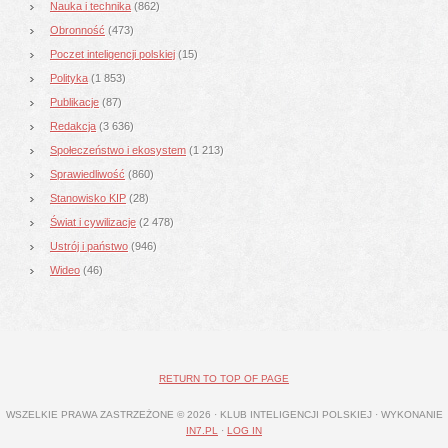
Nauka i technika
(862)
Obronność
(473)
Poczet inteligencji polskiej
(15)
Polityka
(1 853)
Publikacje
(87)
Redakcja
(3 636)
Społeczeństwo i ekosystem
(1 213)
Sprawiedliwość
(860)
Stanowisko KIP
(28)
Świat i cywilizacje
(2 478)
Ustrój i państwo
(946)
Wideo
(46)
RETURN TO TOP OF PAGE
WSZELKIE PRAWA ZASTRZEŻONE © 2026 · KLUB INTELIGENCJI POLSKIEJ · WYKONANIE
IN7.PL
·
LOG IN