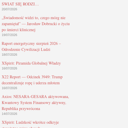
ŚWIAT SIĘ RODZI…
20/07/2026
„Świadomość widzi to, czego mózg nie
zapamiętał” — Jarosław Dobrucki o życiu
po śmierci klinicznej
19/07/2026
Raport energetyczny sierpień 2026 –
Odrodzenie Cywilizacji Ludzi
18/07/2026
XSpirit: Piramida Globalnej Władzy
16/07/2026
X22 Report — Odcinek 3949: Trump
decentralizuje ropę i uderza młotem
16/07/2026
Axios: NESARA-GESARA aktywowana,
Kwantowy System Finansowy aktywny,
Republika przywrócona
14/07/2026
XSpirit: Ludzkość wkrótce odkryje