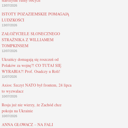
starożytne ruiny obcych
13/07/2026
ISTOTY POZAZIEMSKIE POMAGAJĄ
LUDZKOŚCI
13/07/2026
ZAŁOŻYCIELE SŁONECZNEGO
STRAŻNIKA Z WILLIAMEM
TOMPKINSEM
12/07/2026
Ukraińcy domagają się roszczeń od
Polaków za wojnę?! CO TUTAJ SIĘ
WYRABIA?! Prof. Osadczy u Roli!
11/07/2026
Axios: Szczyt NATO był frontem, 24 lipca
to wyzwalacz
10/07/2026
Rosja już nie wierzy, że Zachód chce
pokoju na Ukrainie
10/07/2026
ANNA GŁOWACZ – NA FALI