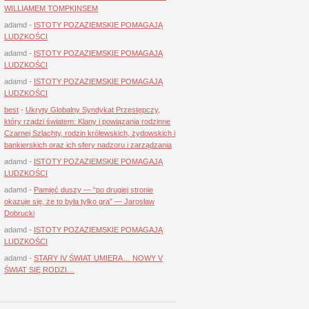
WILLIAMEM TOMPKINSEM
adamd
-
ISTOTY POZAZIEMSKIE POMAGAJĄ
LUDZKOŚCI
adamd
-
ISTOTY POZAZIEMSKIE POMAGAJĄ
LUDZKOŚCI
adamd
-
ISTOTY POZAZIEMSKIE POMAGAJĄ
LUDZKOŚCI
best
-
Ukryty Globalny Syndykat Przestępczy,
który rządzi światem: Klany i powiązania rodzinne
Czarnej Szlachty, rodzin królewskich, żydowskich i
bankierskich oraz ich sfery nadzoru i zarządzania
adamd
-
ISTOTY POZAZIEMSKIE POMAGAJĄ
LUDZKOŚCI
adamd
-
Pamięć duszy — “po drugiej stronie
okazuje się, że to była tylko gra” — Jarosław
Dobrucki
adamd
-
ISTOTY POZAZIEMSKIE POMAGAJĄ
LUDZKOŚCI
adamd
-
STARY IV ŚWIAT UMIERA… NOWY V
ŚWIAT SIĘ RODZI…