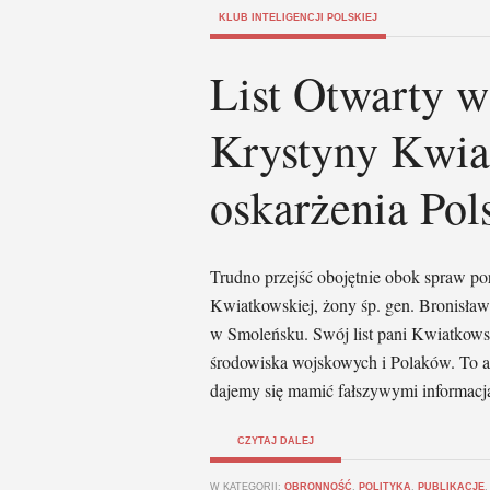
KLUB INTELIGENCJI POLSKIEJ
List Otwarty 
Krystyny Kwia
oskarżenia Pol
Trudno przejść obojętnie obok spraw p
Kwiatkowskiej, żony śp. gen. Bronisła
w Smoleńsku. Swój list pani Kwiatkowska
środowiska wojskowych i Polaków. To ak
dajemy się mamić fałszywymi informacja
CZYTAJ DALEJ
W KATEGORII:
OBRONNOŚĆ
,
POLITYKA
,
PUBLIKACJE