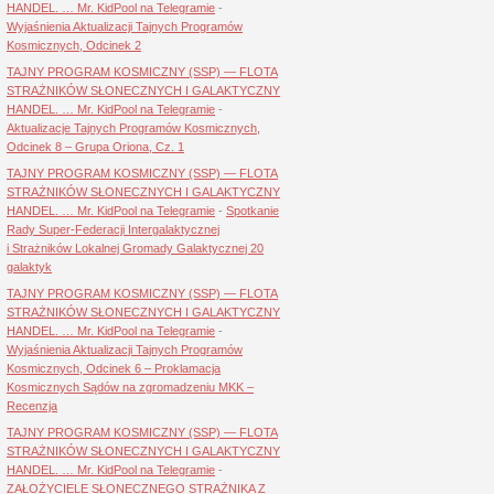
HANDEL. … Mr. KidPool na Telegramie
-
Wyjaśnienia Aktualizacji Tajnych Programów
Kosmicznych, Odcinek 2
TAJNY PROGRAM KOSMICZNY (SSP) — FLOTA
STRAŻNIKÓW SŁONECZNYCH I GALAKTYCZNY
HANDEL. … Mr. KidPool na Telegramie
-
Aktualizacje Tajnych Programów Kosmicznych,
Odcinek 8 – Grupa Oriona, Cz. 1
TAJNY PROGRAM KOSMICZNY (SSP) — FLOTA
STRAŻNIKÓW SŁONECZNYCH I GALAKTYCZNY
HANDEL. … Mr. KidPool na Telegramie
-
Spotkanie
Rady Super-Federacji Intergalaktycznej
i Strażników Lokalnej Gromady Galaktycznej 20
galaktyk
TAJNY PROGRAM KOSMICZNY (SSP) — FLOTA
STRAŻNIKÓW SŁONECZNYCH I GALAKTYCZNY
HANDEL. … Mr. KidPool na Telegramie
-
Wyjaśnienia Aktualizacji Tajnych Programów
Kosmicznych, Odcinek 6 – Proklamacja
Kosmicznych Sądów na zgromadzeniu MKK –
Recenzja
TAJNY PROGRAM KOSMICZNY (SSP) — FLOTA
STRAŻNIKÓW SŁONECZNYCH I GALAKTYCZNY
HANDEL. … Mr. KidPool na Telegramie
-
ZAŁOŻYCIELE SŁONECZNEGO STRAŻNIKA Z