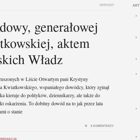
29/05/2015
ART
wdowy, generałowej
tkowskiej, aktem
skich Władz
oruszonych w Liście Otwartym pani Krystyny
wa Kwiatkowskiego, wspaniałego dowódcy, który zginął
 kieruje do polityków, dziennikarzy, ale także do
t oskarżenia. To dobitny dowód na to jak przez lata
mi o stanie
6 KOMENTARZY
,
REDAKCJA