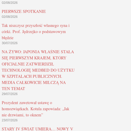
02/08/2026
PIERWSZE SPOTKANIE
02/08/2026
Tak niszczysz przyszłość własnego syna i
córki. Prof. Jędrzejko o podstawowym
błędzie
30/07/2026
NA ŻYWO: JAPONIA WŁAŚNIE STAŁA
SIĘ PIERWSZYM KRAJEM, KTÓRY
OFICJALNIE ZATWIERDZIŁ
TECHNOLOGIĘ MEDBED DO UŻYTKU
W SZPITALACH PUBLICZNYCH.
MEDIA CAŁKOWICIE MILCZĄ NA
TEN TEMAT
29/07/2026
Prezydent zawetował ustawę o
homozwiązkach. Kotula zapowiada: „Jak
nie drzwiami, to oknem”
23/07/2026
STARY IV ŚWIAT UMIERA… NOWY V