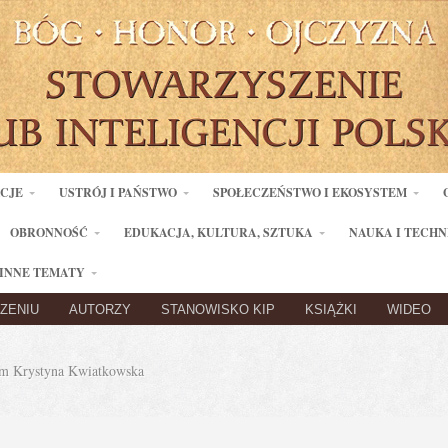
ACJE
USTRÓJ I PAŃSTWO
SPOŁECZEŃSTWO I EKOSYSTEM
OBRONNOŚĆ
EDUKACJA, KULTURA, SZTUKA
NAUKA I TECHN
INNE TEMATY
ZENIU
AUTORZY
STANOWISKO KIP
KSIĄŻKI
WIDEO
 Krystyna Kwiatkowska