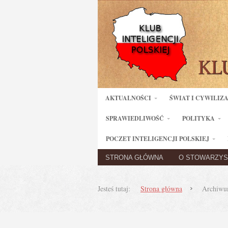
AKTUALNOŚCI
ŚWIAT I CYWILIZ
SPRAWIEDLIWOŚĆ
POLITYKA
POCZET INTELIGENCJI POLSKIEJ
STRONA GŁÓWNA
O STOWARZYS
Jesteś tutaj:
Strona główna
Archiwum