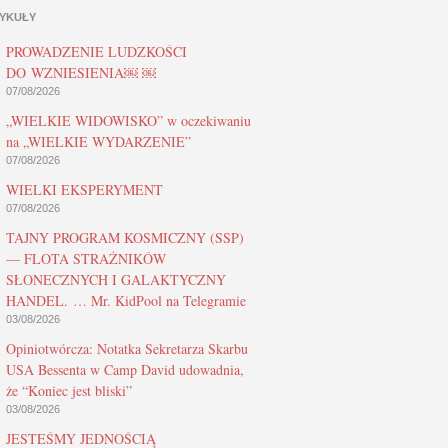
YKUŁY
PROWADZENIE LUDZKOŚCI
DO WZNIESIENIA￼ ￼
07/08/2026
„WIELKIE WIDOWISKO” w oczekiwaniu
na „WIELKIE WYDARZENIE”
07/08/2026
WIELKI EKSPERYMENT
07/08/2026
TAJNY PROGRAM KOSMICZNY (SSP)
— FLOTA STRAŻNIKÓW
SŁONECZNYCH I GALAKTYCZNY
HANDEL. … Mr. KidPool na Telegramie
03/08/2026
Opiniotwórcza: Notatka Sekretarza Skarbu
USA Bessenta w Camp David udowadnia,
że “Koniec jest bliski”
03/08/2026
JESTEŚMY JEDNOŚCIĄ