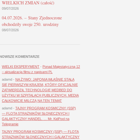
WIELKICH ZMIAN (całość)
09/07/2026
04.07.2026. – Stany Zjednoczone
obchodziły swoje 250. urodziny
08/07/2026
NOWSZE KOMENTARZE
WIELKI EKSPERYMENT
-
Ponad Majestatyczną 12
– aktualizacja filmu z napisami PL
adamd
-
NA ŻYWO: JAPONIA WŁAŚNIE STAŁA
SIĘ PIERWSZYM KRAJEM, KTÓRY OFICJALNIE
ZATWIERDZIŁ TECHNOLOGIĘ MEDBED DO
UŻYTKU W SZPITALACH PUBLICZNYCH. MEDIA
CAŁKOWICIE MILCZĄ NA TEN TEMAT
adamd
-
TAJNY PROGRAM KOSMICZNY (SSP)
— FLOTA STRAŻNIKÓW SŁONECZNYCH I
GALAKTYCZNY HANDEL. … Mr. KidPool na
Telegramie
TAJNY PROGRAM KOSMICZNY (SSP) — FLOTA
STRAŻNIKÓW SŁONECZNYCH I GALAKTYCZNY