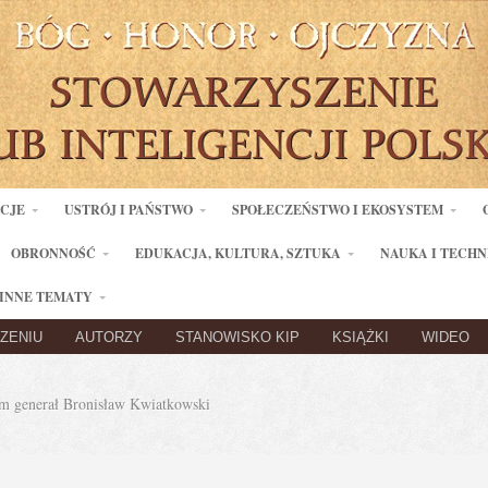
ACJE
USTRÓJ I PAŃSTWO
SPOŁECZEŃSTWO I EKOSYSTEM
OBRONNOŚĆ
EDUKACJA, KULTURA, SZTUKA
NAUKA I TECHN
INNE TEMATY
ZENIU
AUTORZY
STANOWISKO KIP
KSIĄŻKI
WIDEO
 generał Bronisław Kwiatkowski