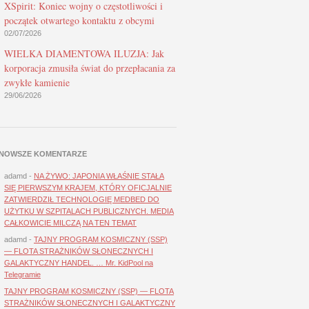
XSpirit: Koniec wojny o częstotliwości i
początek otwartego kontaktu z obcymi
02/07/2026
WIELKA DIAMENTOWA ILUZJA: Jak
korporacja zmusiła świat do przepłacania za
zwykłe kamienie
29/06/2026
NOWSZE KOMENTARZE
adamd
-
NA ŻYWO: JAPONIA WŁAŚNIE STAŁA
SIĘ PIERWSZYM KRAJEM, KTÓRY OFICJALNIE
ZATWIERDZIŁ TECHNOLOGIĘ MEDBED DO
UŻYTKU W SZPITALACH PUBLICZNYCH. MEDIA
CAŁKOWICIE MILCZĄ NA TEN TEMAT
adamd
-
TAJNY PROGRAM KOSMICZNY (SSP)
— FLOTA STRAŻNIKÓW SŁONECZNYCH I
GALAKTYCZNY HANDEL. … Mr. KidPool na
Telegramie
TAJNY PROGRAM KOSMICZNY (SSP) — FLOTA
STRAŻNIKÓW SŁONECZNYCH I GALAKTYCZNY