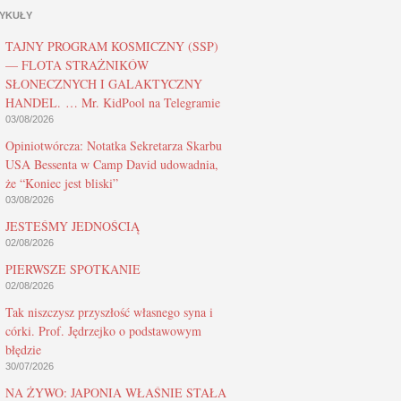
YKUŁY
TAJNY PROGRAM KOSMICZNY (SSP)
— FLOTA STRAŻNIKÓW
SŁONECZNYCH I GALAKTYCZNY
HANDEL. … Mr. KidPool na Telegramie
03/08/2026
Opiniotwórcza: Notatka Sekretarza Skarbu
USA Bessenta w Camp David udowadnia,
że “Koniec jest bliski”
03/08/2026
JESTEŚMY JEDNOŚCIĄ
02/08/2026
PIERWSZE SPOTKANIE
02/08/2026
Tak niszczysz przyszłość własnego syna i
córki. Prof. Jędrzejko o podstawowym
błędzie
30/07/2026
NA ŻYWO: JAPONIA WŁAŚNIE STAŁA