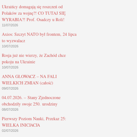
Ukraińcy domagają się roszczeń od
Polaków za wojnę?! CO TUTAJ SIĘ
WYRABIA?! Prof. Osadczy u Roli!
11/07/2026
Axios: Szczyt NATO był frontem, 24 lipca
to wyzwalacz
10/07/2026
Rosja już nie wierzy, że Zachód chce
pokoju na Ukrainie
10/07/2026
ANNA GŁOWACZ – NA FALI
WIELKICH ZMIAN (całość)
09/07/2026
04.07.2026. – Stany Zjednoczone
obchodziły swoje 250. urodziny
08/07/2026
Pierwszy Poziom Nauki, Przekaz 25:
WIELKA INICJACJA
02/07/2026