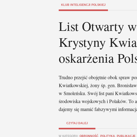
KLUB INTELIGENCJI POLSKIEJ
List Otwarty 
Krystyny Kwia
oskarżenia Pol
Trudno przejść obojętnie obok spraw p
Kwiatkowskiej, żony śp. gen. Bronisła
w Smoleńsku. Swój list pani Kwiatkowska
środowiska wojskowych i Polaków. To ak
dajemy się mamić fałszywymi informacja
CZYTAJ DALEJ
W KATEGORII:
OBRONNOŚĆ
,
POLITYKA
,
PUBLIKACJE