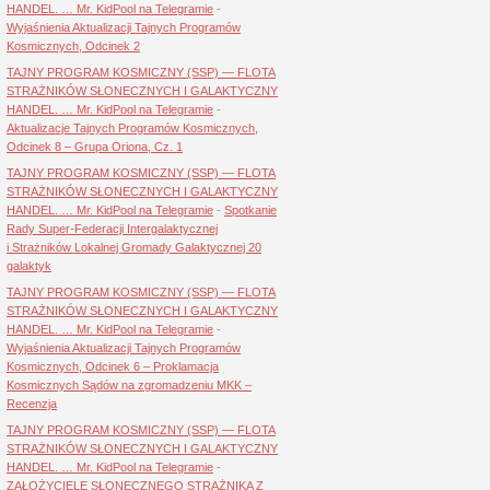
HANDEL. … Mr. KidPool na Telegramie
-
Wyjaśnienia Aktualizacji Tajnych Programów
Kosmicznych, Odcinek 2
TAJNY PROGRAM KOSMICZNY (SSP) — FLOTA
STRAŻNIKÓW SŁONECZNYCH I GALAKTYCZNY
HANDEL. … Mr. KidPool na Telegramie
-
Aktualizacje Tajnych Programów Kosmicznych,
Odcinek 8 – Grupa Oriona, Cz. 1
TAJNY PROGRAM KOSMICZNY (SSP) — FLOTA
STRAŻNIKÓW SŁONECZNYCH I GALAKTYCZNY
HANDEL. … Mr. KidPool na Telegramie
-
Spotkanie
Rady Super-Federacji Intergalaktycznej
i Strażników Lokalnej Gromady Galaktycznej 20
galaktyk
TAJNY PROGRAM KOSMICZNY (SSP) — FLOTA
STRAŻNIKÓW SŁONECZNYCH I GALAKTYCZNY
HANDEL. … Mr. KidPool na Telegramie
-
Wyjaśnienia Aktualizacji Tajnych Programów
Kosmicznych, Odcinek 6 – Proklamacja
Kosmicznych Sądów na zgromadzeniu MKK –
Recenzja
TAJNY PROGRAM KOSMICZNY (SSP) — FLOTA
STRAŻNIKÓW SŁONECZNYCH I GALAKTYCZNY
HANDEL. … Mr. KidPool na Telegramie
-
ZAŁOŻYCIELE SŁONECZNEGO STRAŻNIKA Z