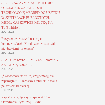
SIĘ PIERWSZYM KRAJEM, KTÓRY
OFICJALNIE ZATWIERDZIŁ
TECHNOLOGIĘ MEDBED DO UŻYTKU
W SZPITALACH PUBLICZNYCH.
MEDIA CAŁKOWICIE MILCZĄ NA
TEN TEMAT
29/07/2026
Prezydent zawetował ustawę o
homozwiązkach. Kotula zapowiada: „Jak
nie drzwiami, to oknem”
23/07/2026
STARY IV ŚWIAT UMIERA… NOWY V
ŚWIAT SIĘ RODZI…
20/07/2026
„Świadomość widzi to, czego mózg nie
zapamiętał” — Jarosław Dobrucki o życiu
po śmierci klinicznej
19/07/2026
Raport energetyczny sierpień 2026 –
Odrodzenie Cywilizacji Ludzi