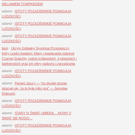
WILLIAMEM TOMPKINSEM
adamd
-
ISTOTY POZAZIEMSKIE POMAGAJĄ
LUDZKOŚCI
adamd
-
ISTOTY POZAZIEMSKIE POMAGAJĄ
LUDZKOŚCI
adamd
-
ISTOTY POZAZIEMSKIE POMAGAJĄ
LUDZKOŚCI
best
-
Ukryty Globalny Syndykat Przestępczy,
który rządzi światem: Klany i powiązania rodzinne
Czarnej Szlachty, rodzin królewskich, żydowskich i
bankierskich oraz ich sfery nadzoru i zarządzania
adamd
-
ISTOTY POZAZIEMSKIE POMAGAJĄ
LUDZKOŚCI
adamd
-
Pamięć duszy — “po drugiej stronie
okazuje się, że to była tylko gra” — Jarosław
Dobrucki
adamd
-
ISTOTY POZAZIEMSKIE POMAGAJĄ
LUDZKOŚCI
adamd
-
STARY IV ŚWIAT UMIERA… NOWY V
ŚWIAT SIĘ RODZI…
adamd
-
ISTOTY POZAZIEMSKIE POMAGAJĄ
LUDZKOŚCI