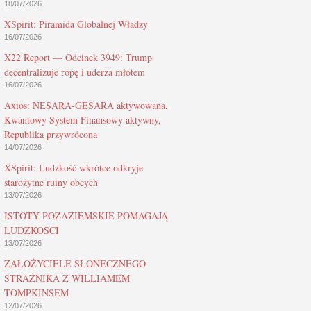
18/07/2026
XSpirit: Piramida Globalnej Władzy
16/07/2026
X22 Report — Odcinek 3949: Trump
decentralizuje ropę i uderza młotem
16/07/2026
Axios: NESARA-GESARA aktywowana,
Kwantowy System Finansowy aktywny,
Republika przywrócona
14/07/2026
XSpirit: Ludzkość wkrótce odkryje
starożytne ruiny obcych
13/07/2026
ISTOTY POZAZIEMSKIE POMAGAJĄ
LUDZKOŚCI
13/07/2026
ZAŁOŻYCIELE SŁONECZNEGO
STRAŻNIKA Z WILLIAMEM
TOMPKINSEM
12/07/2026