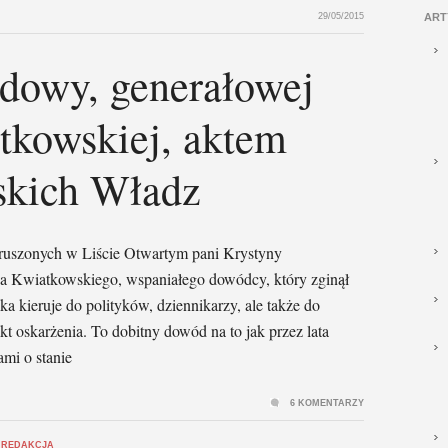
29/05/2015
ART
wdowy, generałowej
tkowskiej, aktem
skich Władz
oruszonych w Liście Otwartym pani Krystyny
wa Kwiatkowskiego, wspaniałego dowódcy, który zginął
 kieruje do polityków, dziennikarzy, ale także do
t oskarżenia. To dobitny dowód na to jak przez lata
mi o stanie
6 KOMENTARZY
,
REDAKCJA