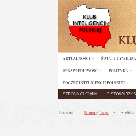
AKTUALNOŚCI
ŚWIAT I CYWILIZ
SPRAWIEDLIWOŚĆ
POLITYKA
POCZET INTELIGENCJI POLSKIEJ
STRONA GŁÓWNA
O STOWARZYS
Jesteś tutaj:
Strona główna
Archiwum