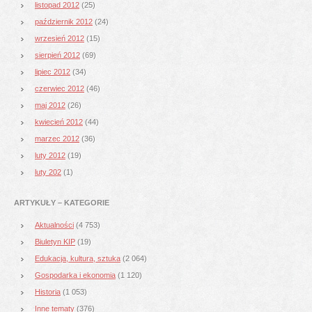
listopad 2012
(25)
październik 2012
(24)
wrzesień 2012
(15)
sierpień 2012
(69)
lipiec 2012
(34)
czerwiec 2012
(46)
maj 2012
(26)
kwiecień 2012
(44)
marzec 2012
(36)
luty 2012
(19)
luty 202
(1)
ARTYKUŁY – KATEGORIE
Aktualności
(4 753)
Biuletyn KIP
(19)
Edukacja, kultura, sztuka
(2 064)
Gospodarka i ekonomia
(1 120)
Historia
(1 053)
Inne tematy
(376)