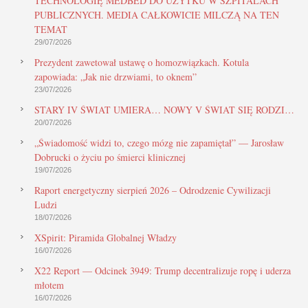
TECHNOLOGIĘ MEDBED DO UŻYTKU W SZPITALACH
PUBLICZNYCH. MEDIA CAŁKOWICIE MILCZĄ NA TEN
TEMAT
29/07/2026
Prezydent zawetował ustawę o homozwiązkach. Kotula
zapowiada: „Jak nie drzwiami, to oknem”
23/07/2026
STARY IV ŚWIAT UMIERA… NOWY V ŚWIAT SIĘ RODZI…
20/07/2026
„Świadomość widzi to, czego mózg nie zapamiętał” — Jarosław
Dobrucki o życiu po śmierci klinicznej
19/07/2026
Raport energetyczny sierpień 2026 – Odrodzenie Cywilizacji
Ludzi
18/07/2026
XSpirit: Piramida Globalnej Władzy
16/07/2026
X22 Report — Odcinek 3949: Trump decentralizuje ropę i uderza
młotem
16/07/2026