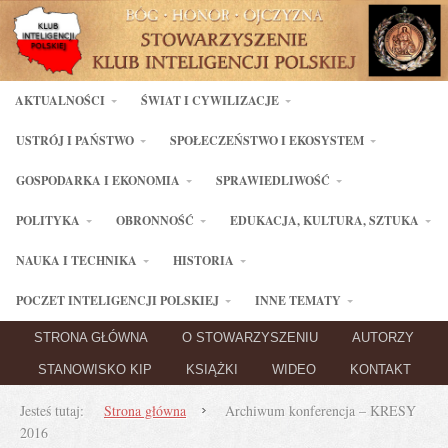
AKTUALNOŚCI
ŚWIAT I CYWILIZACJE
USTRÓJ I PAŃSTWO
SPOŁECZEŃSTWO I EKOSYSTEM
GOSPODARKA I EKONOMIA
SPRAWIEDLIWOŚĆ
POLITYKA
OBRONNOŚĆ
EDUKACJA, KULTURA, SZTUKA
NAUKA I TECHNIKA
HISTORIA
POCZET INTELIGENCJI POLSKIEJ
INNE TEMATY
STRONA GŁÓWNA
O STOWARZYSZENIU
AUTORZY
STANOWISKO KIP
KSIĄŻKI
WIDEO
KONTAKT
Jesteś tutaj:
Strona główna
Archiwum konferencja – KRESY
2016