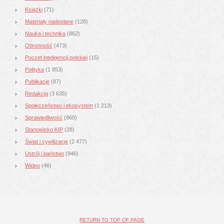
Książki
(71)
Materiały nadesłane
(128)
Nauka i technika
(862)
Obronność
(473)
Poczet inteligencji polskiej
(15)
Polityka
(1 853)
Publikacje
(87)
Redakcja
(3 635)
Społeczeństwo i ekosystem
(1 213)
Sprawiedliwość
(860)
Stanowisko KIP
(28)
Świat i cywilizacje
(2 477)
Ustrój i państwo
(946)
Wideo
(46)
RETURN TO TOP OF PAGE