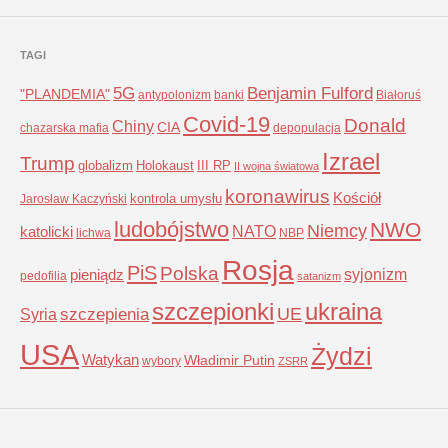
TAGI
5G
Benjamin Fulford
"PLANDEMIA"
antypolonizm
banki
Białoruś
Covid-19
Donald
Chiny
CIA
chazarska mafia
depopulacja
Izrael
Trump
globalizm
Holokaust
III RP
II wojna światowa
koronawirus
Kościół
kontrola umysłu
Jarosław Kaczyński
ludobójstwo
NWO
Niemcy
NATO
katolicki
lichwa
NBP
Rosja
PiS
Polska
syjonizm
pieniądz
pedofilia
satanizm
szczepionki
ukraina
UE
Syria
szczepienia
USA
Żydzi
Watykan
Władimir Putin
wybory
ZSRR