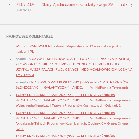
04.07.2026. – Stany Zjednoczone obchodziły swoje 250. urodziny
08/07/2026
NAJNOWSZE KOMENTARZE
WIELKI EKSPERYMENT
-
Ponad Majestatyczną 12 – aktualizacja filmu z
napisami PL
adamd
-
NA ŻYWO: JAPONIA WŁAŚNIE STAŁA SIĘ PIERWSZYM KRAJEM,
KTÓRY OFICJALNIE ZATWIERDZIŁ TECHNOLOGIĘ MEDBED DO
UŻYTKU W SZPITALACH PUBLICZNYCH. MEDIA CAŁKOWICIE MILCZĄ NA
TEN TEMAT
adamd
-
TAJNY PROGRAM KOSMICZNY (SSP) — FLOTA STRAŻNIKÓW
SŁONECZNYCH I GALAKTYCZNY HANDEL. … Mr. KidPool na Telegramie
TAJNY PROGRAM KOSMICZNY (SSP) — FLOTA STRAŻNIKÓW
SŁONECZNYCH I GALAKTYCZNY HANDEL. … Mr. KidPool na Telegramie
-
Wyjaśnienia Aktualizacji Tajnych Programów Kosmicznych, Odcinek 2
TAJNY PROGRAM KOSMICZNY (SSP) — FLOTA STRAŻNIKÓW
SŁONECZNYCH I GALAKTYCZNY HANDEL. … Mr. KidPool na Telegramie
-
Aktualizacje Tajnych Programów Kosmicznych, Odcinek 8 – Grupa Oriona,
Cz. 1
TAJNY PROGRAM KOSMICZNY (SSP) — FLOTA STRAŻNIKÓW