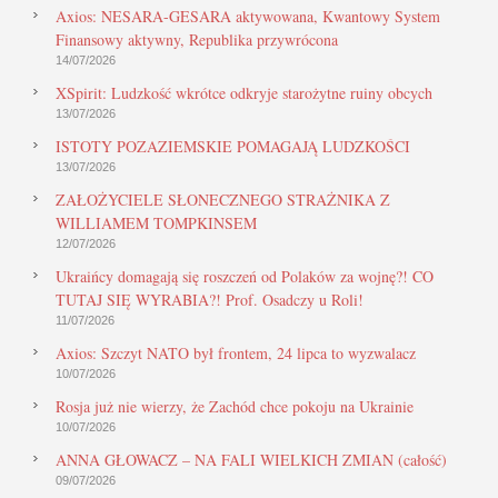
Axios: NESARA-GESARA aktywowana, Kwantowy System
Finansowy aktywny, Republika przywrócona
14/07/2026
XSpirit: Ludzkość wkrótce odkryje starożytne ruiny obcych
13/07/2026
ISTOTY POZAZIEMSKIE POMAGAJĄ LUDZKOŚCI
13/07/2026
ZAŁOŻYCIELE SŁONECZNEGO STRAŻNIKA Z
WILLIAMEM TOMPKINSEM
12/07/2026
Ukraińcy domagają się roszczeń od Polaków za wojnę?! CO
TUTAJ SIĘ WYRABIA?! Prof. Osadczy u Roli!
11/07/2026
Axios: Szczyt NATO był frontem, 24 lipca to wyzwalacz
10/07/2026
Rosja już nie wierzy, że Zachód chce pokoju na Ukrainie
10/07/2026
ANNA GŁOWACZ – NA FALI WIELKICH ZMIAN (całość)
09/07/2026