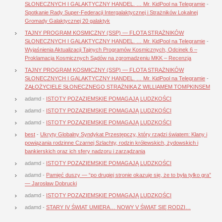
SŁONECZNYCH I GALAKTYCZNY HANDEL. … Mr. KidPool na Telegramie
-
Spotkanie Rady Super-Federacji Intergalaktycznej i Strażników Lokalnej
Gromady Galaktycznej 20 galaktyk
TAJNY PROGRAM KOSMICZNY (SSP) — FLOTA STRAŻNIKÓW
SŁONECZNYCH I GALAKTYCZNY HANDEL. … Mr. KidPool na Telegramie
-
Wyjaśnienia Aktualizacji Tajnych Programów Kosmicznych, Odcinek 6 –
Proklamacja Kosmicznych Sądów na zgromadzeniu MKK – Recenzja
TAJNY PROGRAM KOSMICZNY (SSP) — FLOTA STRAŻNIKÓW
SŁONECZNYCH I GALAKTYCZNY HANDEL. … Mr. KidPool na Telegramie
-
ZAŁOŻYCIELE SŁONECZNEGO STRAŻNIKA Z WILLIAMEM TOMPKINSEM
adamd
-
ISTOTY POZAZIEMSKIE POMAGAJĄ LUDZKOŚCI
adamd
-
ISTOTY POZAZIEMSKIE POMAGAJĄ LUDZKOŚCI
adamd
-
ISTOTY POZAZIEMSKIE POMAGAJĄ LUDZKOŚCI
best
-
Ukryty Globalny Syndykat Przestępczy, który rządzi światem: Klany i
powiązania rodzinne Czarnej Szlachty, rodzin królewskich, żydowskich i
bankierskich oraz ich sfery nadzoru i zarządzania
adamd
-
ISTOTY POZAZIEMSKIE POMAGAJĄ LUDZKOŚCI
adamd
-
Pamięć duszy — “po drugiej stronie okazuje się, że to była tylko gra”
— Jarosław Dobrucki
adamd
-
ISTOTY POZAZIEMSKIE POMAGAJĄ LUDZKOŚCI
adamd
-
STARY IV ŚWIAT UMIERA… NOWY V ŚWIAT SIĘ RODZI…