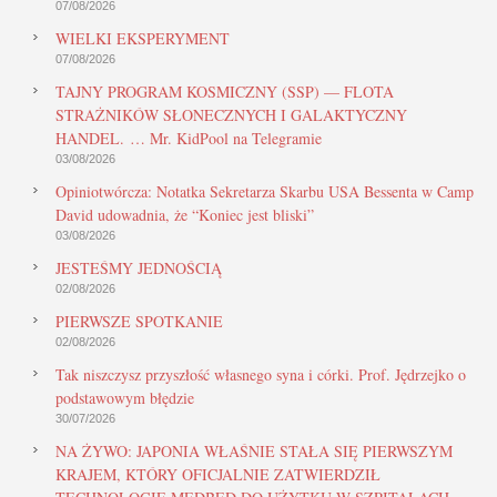
07/08/2026
WIELKI EKSPERYMENT
07/08/2026
TAJNY PROGRAM KOSMICZNY (SSP) — FLOTA
STRAŻNIKÓW SŁONECZNYCH I GALAKTYCZNY
HANDEL. … Mr. KidPool na Telegramie
03/08/2026
Opiniotwórcza: Notatka Sekretarza Skarbu USA Bessenta w Camp
David udowadnia, że “Koniec jest bliski”
03/08/2026
JESTEŚMY JEDNOŚCIĄ
02/08/2026
PIERWSZE SPOTKANIE
02/08/2026
Tak niszczysz przyszłość własnego syna i córki. Prof. Jędrzejko o
podstawowym błędzie
30/07/2026
NA ŻYWO: JAPONIA WŁAŚNIE STAŁA SIĘ PIERWSZYM
KRAJEM, KTÓRY OFICJALNIE ZATWIERDZIŁ