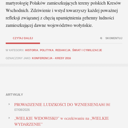
martyrologię Polaków zamieszkujących tereny polskich Kresów
Wschodnich. Zdziwienie i wstyd towarzyszy każdej poważnej
refleksji związanej z chęcią upamiętnienia gehenny ludności
zamieszkującej dawne województwo wołyńskie.
CZYTAJ DALEJ
SKOMENTUJ
W KATEGORII:
HISTORIA
,
POLITYKA
,
REDAKCJA
,
ŚWIAT I CYWILIZACJE
OZNACZONY JAKO:
KONFERENCJA - KRESY 2016
ARTYKUŁY
PROWADZENIE LUDZKOŚCI DO WZNIESIENIA￼ ￼
07/08/2026
„WIELKIE WIDOWISKO” w oczekiwaniu na „WIELKIE
WYDARZENIE”