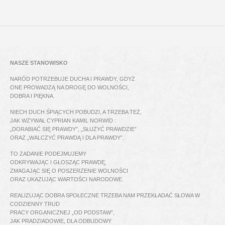
NASZE STANOWISKO
NARÓD POTRZEBUJE DUCHA I PRAWDY, GDYŻ
ONE PROWADZĄ NA DROGĘ DO WOLNOŚCI,
DOBRA I PIĘKNA.
NIECH DUCH ŚPIĄCYCH POBUDZI, A TRZEBA TEŻ,
JAK WZYWAŁ CYPRIAN KAMIL NORWID :
„DORABIAĆ SIĘ PRAWDY”, „SŁUŻYĆ PRAWDZIE”
ORAZ „WALCZYĆ PRAWDĄ I DLA PRAWDY”.
TO ZADANIE PODEJMUJEMY
ODKRYWAJĄC I GŁOSZĄC PRAWDĘ,
ZMAGAJĄC SIĘ O POSZERZENIE WOLNOŚCI
ORAZ UKAZUJĄC WARTOŚCI NARODOWE.
REALIZUJĄC DOBRA SPOŁECZNE TRZEBA NAM PRZEKŁADAĆ SŁOWA W
CODZIENNY TRUD
PRACY ORGANICZNEJ „OD PODSTAW”,
JAK PRADZIADOWIE, DLA ODBUDOWY