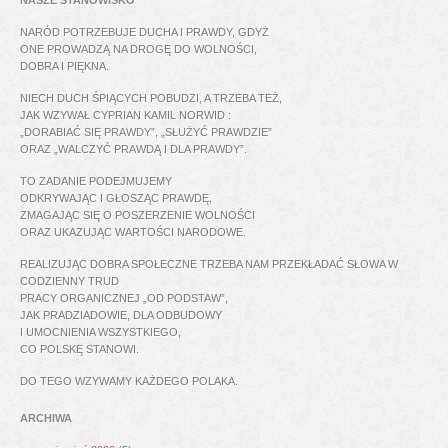
NARÓD POTRZEBUJE DUCHA I PRAWDY, GDYŻ
ONE PROWADZĄ NA DROGĘ DO WOLNOŚCI,
DOBRA I PIĘKNA.
NIECH DUCH ŚPIĄCYCH POBUDZI, A TRZEBA TEŻ,
JAK WZYWAŁ CYPRIAN KAMIL NORWID :
„DORABIAĆ SIĘ PRAWDY”, „SŁUŻYĆ PRAWDZIE”
ORAZ „WALCZYĆ PRAWDĄ I DLA PRAWDY”.
TO ZADANIE PODEJMUJEMY
ODKRYWAJĄC I GŁOSZĄC PRAWDĘ,
ZMAGAJĄC SIĘ O POSZERZENIE WOLNOŚCI
ORAZ UKAZUJĄC WARTOŚCI NARODOWE.
REALIZUJĄC DOBRA SPOŁECZNE TRZEBA NAM PRZEKŁADAĆ SŁOWA W
CODZIENNY TRUD
PRACY ORGANICZNEJ „OD PODSTAW”,
JAK PRADZIADOWIE, DLA ODBUDOWY
I UMOCNIENIA WSZYSTKIEGO,
CO POLSKĘ STANOWI.
DO TEGO WZYWAMY KAŻDEGO POLAKA.
ARCHIWA