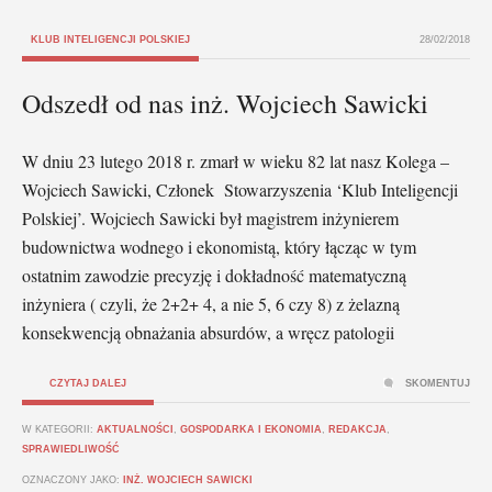
KLUB INTELIGENCJI POLSKIEJ
28/02/2018
Odszedł od nas inż. Wojciech Sawicki
W dniu 23 lutego 2018 r. zmarł w wieku 82 lat nasz Kolega –
Wojciech Sawicki, Członek Stowarzyszenia ‘Klub Inteligencji
Polskiej’. Wojciech Sawicki był magistrem inżynierem
budownictwa wodnego i ekonomistą, który łącząc w tym
ostatnim zawodzie precyzję i dokładność matematyczną
inżyniera ( czyli, że 2+2+ 4, a nie 5, 6 czy 8) z żelazną
konsekwencją obnażania absurdów, a wręcz patologii
CZYTAJ DALEJ
SKOMENTUJ
W KATEGORII:
AKTUALNOŚCI
,
GOSPODARKA I EKONOMIA
,
REDAKCJA
,
SPRAWIEDLIWOŚĆ
OZNACZONY JAKO:
INŻ. WOJCIECH SAWICKI