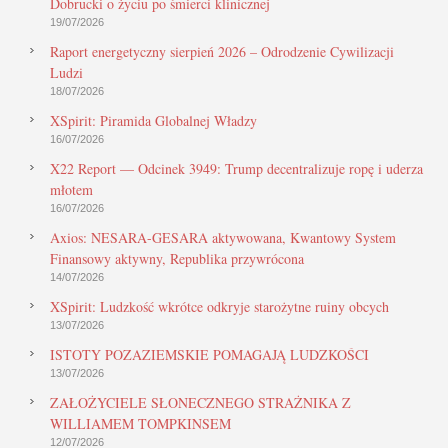
Dobrucki o życiu po śmierci klinicznej
19/07/2026
Raport energetyczny sierpień 2026 – Odrodzenie Cywilizacji
Ludzi
18/07/2026
XSpirit: Piramida Globalnej Władzy
16/07/2026
X22 Report — Odcinek 3949: Trump decentralizuje ropę i uderza
młotem
16/07/2026
Axios: NESARA-GESARA aktywowana, Kwantowy System
Finansowy aktywny, Republika przywrócona
14/07/2026
XSpirit: Ludzkość wkrótce odkryje starożytne ruiny obcych
13/07/2026
ISTOTY POZAZIEMSKIE POMAGAJĄ LUDZKOŚCI
13/07/2026
ZAŁOŻYCIELE SŁONECZNEGO STRAŻNIKA Z
WILLIAMEM TOMPKINSEM
12/07/2026