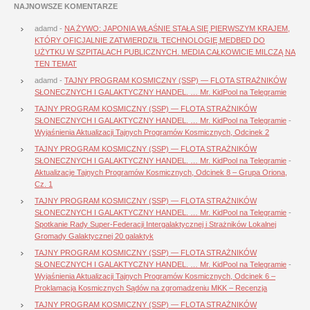
NAJNOWSZE KOMENTARZE
adamd
-
NA ŻYWO: JAPONIA WŁAŚNIE STAŁA SIĘ PIERWSZYM KRAJEM,
KTÓRY OFICJALNIE ZATWIERDZIŁ TECHNOLOGIĘ MEDBED DO
UŻYTKU W SZPITALACH PUBLICZNYCH. MEDIA CAŁKOWICIE MILCZĄ NA
TEN TEMAT
adamd
-
TAJNY PROGRAM KOSMICZNY (SSP) — FLOTA STRAŻNIKÓW
SŁONECZNYCH I GALAKTYCZNY HANDEL. … Mr. KidPool na Telegramie
TAJNY PROGRAM KOSMICZNY (SSP) — FLOTA STRAŻNIKÓW
SŁONECZNYCH I GALAKTYCZNY HANDEL. … Mr. KidPool na Telegramie
-
Wyjaśnienia Aktualizacji Tajnych Programów Kosmicznych, Odcinek 2
TAJNY PROGRAM KOSMICZNY (SSP) — FLOTA STRAŻNIKÓW
SŁONECZNYCH I GALAKTYCZNY HANDEL. … Mr. KidPool na Telegramie
-
Aktualizacje Tajnych Programów Kosmicznych, Odcinek 8 – Grupa Oriona,
Cz. 1
TAJNY PROGRAM KOSMICZNY (SSP) — FLOTA STRAŻNIKÓW
SŁONECZNYCH I GALAKTYCZNY HANDEL. … Mr. KidPool na Telegramie
-
Spotkanie Rady Super-Federacji Intergalaktycznej i Strażników Lokalnej
Gromady Galaktycznej 20 galaktyk
TAJNY PROGRAM KOSMICZNY (SSP) — FLOTA STRAŻNIKÓW
SŁONECZNYCH I GALAKTYCZNY HANDEL. … Mr. KidPool na Telegramie
-
Wyjaśnienia Aktualizacji Tajnych Programów Kosmicznych, Odcinek 6 –
Proklamacja Kosmicznych Sądów na zgromadzeniu MKK – Recenzja
TAJNY PROGRAM KOSMICZNY (SSP) — FLOTA STRAŻNIKÓW