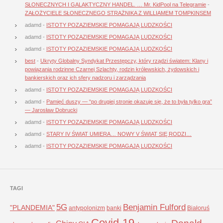
SŁONECZNYCH I GALAKTYCZNY HANDEL. … Mr. KidPool na Telegramie
-
ZAŁOŻYCIELE SŁONECZNEGO STRAŻNIKA Z WILLIAMEM TOMPKINSEM
adamd
-
ISTOTY POZAZIEMSKIE POMAGAJĄ LUDZKOŚCI
adamd
-
ISTOTY POZAZIEMSKIE POMAGAJĄ LUDZKOŚCI
adamd
-
ISTOTY POZAZIEMSKIE POMAGAJĄ LUDZKOŚCI
best
-
Ukryty Globalny Syndykat Przestępczy, który rządzi światem: Klany i
powiązania rodzinne Czarnej Szlachty, rodzin królewskich, żydowskich i
bankierskich oraz ich sfery nadzoru i zarządzania
adamd
-
ISTOTY POZAZIEMSKIE POMAGAJĄ LUDZKOŚCI
adamd
-
Pamięć duszy — “po drugiej stronie okazuje się, że to była tylko gra”
— Jarosław Dobrucki
adamd
-
ISTOTY POZAZIEMSKIE POMAGAJĄ LUDZKOŚCI
adamd
-
STARY IV ŚWIAT UMIERA… NOWY V ŚWIAT SIĘ RODZI…
adamd
-
ISTOTY POZAZIEMSKIE POMAGAJĄ LUDZKOŚCI
TAGI
5G
Benjamin Fulford
"PLANDEMIA"
antypolonizm
banki
Białoruś
Covid-19