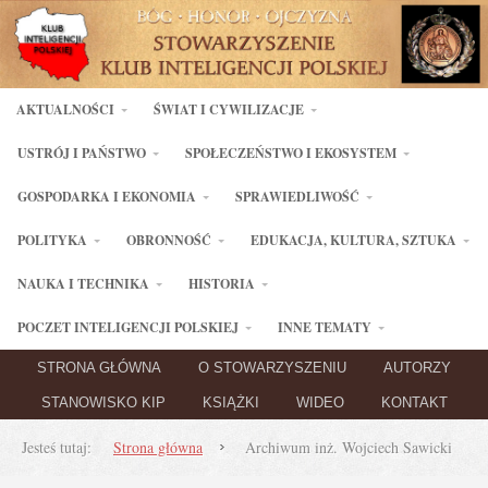
AKTUALNOŚCI
ŚWIAT I CYWILIZACJE
USTRÓJ I PAŃSTWO
SPOŁECZEŃSTWO I EKOSYSTEM
GOSPODARKA I EKONOMIA
SPRAWIEDLIWOŚĆ
POLITYKA
OBRONNOŚĆ
EDUKACJA, KULTURA, SZTUKA
NAUKA I TECHNIKA
HISTORIA
POCZET INTELIGENCJI POLSKIEJ
INNE TEMATY
STRONA GŁÓWNA
O STOWARZYSZENIU
AUTORZY
STANOWISKO KIP
KSIĄŻKI
WIDEO
KONTAKT
Jesteś tutaj:
Strona główna
Archiwum inż. Wojciech Sawicki