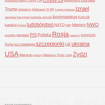
Donald
Chiny
CIA
chazarska mafia
depopulacja
Izrael
Trump
globalizm
Holokaust
III RP
II wojna światowa
koronawirus
Kościół
kontrola umysłu
Jarosław Kaczyński
ludobójstwo
NWO
Niemcy
NATO
katolicki
lichwa
NBP
Rosja
PiS
Polska
syjonizm
pieniądz
pedofilia
satanizm
szczepionki
ukraina
UE
Syria
szczepienia
USA
Żydzi
Watykan
Władimir Putin
wybory
ZSRR
NASZE STANOWISKO