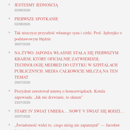
JESTEŚMY JEDNOŚCIĄ
02/08/2026
PIERWSZE SPOTKANIE
02/08/2026
Tak niszczysz przyszłość własnego syna i córki. Prof. Jędrzejko o
podstawowym błędzie
30/07/2026
NA ŻYWO: JAPONIA WŁAŚNIE STAŁA SIĘ PIERWSZYM
KRAJEM, KTÓRY OFICJALNIE ZATWIERDZIŁ
TECHNOLOGIĘ MEDBED DO UŻYTKU W SZPITALACH
PUBLICZNYCH. MEDIA CAŁKOWICIE MILCZĄ NA TEN
TEMAT
29/07/2026
Prezydent zawetował ustawę o homozwiązkach. Kotula
zapowiada: „Jak nie drzwiami, to oknem”
23/07/2026
STARY IV ŚWIAT UMIERA… NOWY V ŚWIAT SIĘ RODZI…
20/07/2026
„Świadomość widzi to, czego mózg nie zapamiętał” — Jarosław