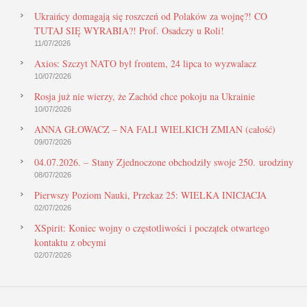
Ukraińcy domagają się roszczeń od Polaków za wojnę?! CO
TUTAJ SIĘ WYRABIA?! Prof. Osadczy u Roli!
11/07/2026
Axios: Szczyt NATO był frontem, 24 lipca to wyzwalacz
10/07/2026
Rosja już nie wierzy, że Zachód chce pokoju na Ukrainie
10/07/2026
ANNA GŁOWACZ – NA FALI WIELKICH ZMIAN (całość)
09/07/2026
04.07.2026. – Stany Zjednoczone obchodziły swoje 250. urodziny
08/07/2026
Pierwszy Poziom Nauki, Przekaz 25: WIELKA INICJACJA
02/07/2026
XSpirit: Koniec wojny o częstotliwości i początek otwartego
kontaktu z obcymi
02/07/2026