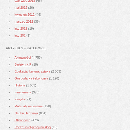
czerwiec 2012
(46)
maj 2012
(26)
kwiecień 2012
(44)
marzec 2012
(36)
luty 2012
(19)
luty 202
(1)
ARTYKUŁY – KATEGORIE
Aktualności
(4 753)
Biuletyn KIP
(19)
Edukacja, kultura, sztuka
(2 063)
Gospodarka i ekonomia
(1 120)
Historia
(1 053)
Inne tematy
(375)
Książki
(71)
Materiały nadesłane
(128)
Nauka i technika
(861)
Obronność
(473)
Poczet inteligencji polskiej
(15)