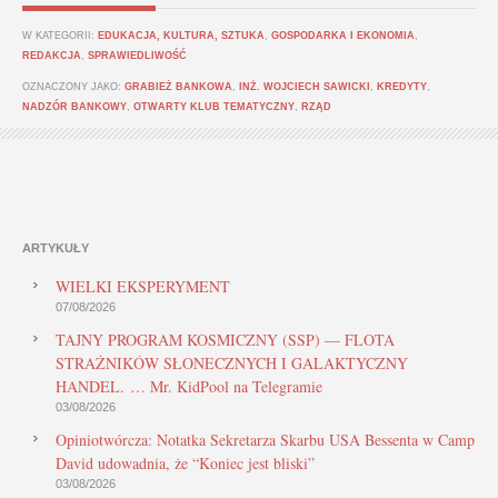
W KATEGORII:
EDUKACJA, KULTURA, SZTUKA
,
GOSPODARKA I EKONOMIA
,
REDAKCJA
,
SPRAWIEDLIWOŚĆ
OZNACZONY JAKO:
GRABIEŻ BANKOWA
,
INŻ. WOJCIECH SAWICKI
,
KREDYTY
,
NADZÓR BANKOWY
,
OTWARTY KLUB TEMATYCZNY
,
RZĄD
ARTYKUŁY
WIELKI EKSPERYMENT
07/08/2026
TAJNY PROGRAM KOSMICZNY (SSP) — FLOTA
STRAŻNIKÓW SŁONECZNYCH I GALAKTYCZNY
HANDEL. … Mr. KidPool na Telegramie
03/08/2026
Opiniotwórcza: Notatka Sekretarza Skarbu USA Bessenta w Camp
David udowadnia, że “Koniec jest bliski”
03/08/2026