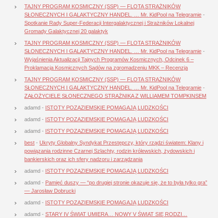
TAJNY PROGRAM KOSMICZNY (SSP) — FLOTA STRAŻNIKÓW
SŁONECZNYCH I GALAKTYCZNY HANDEL. … Mr. KidPool na Telegramie
-
Spotkanie Rady Super-Federacji Intergalaktycznej i Strażników Lokalnej
Gromady Galaktycznej 20 galaktyk
TAJNY PROGRAM KOSMICZNY (SSP) — FLOTA STRAŻNIKÓW
SŁONECZNYCH I GALAKTYCZNY HANDEL. … Mr. KidPool na Telegramie
-
Wyjaśnienia Aktualizacji Tajnych Programów Kosmicznych, Odcinek 6 –
Proklamacja Kosmicznych Sądów na zgromadzeniu MKK – Recenzja
TAJNY PROGRAM KOSMICZNY (SSP) — FLOTA STRAŻNIKÓW
SŁONECZNYCH I GALAKTYCZNY HANDEL. … Mr. KidPool na Telegramie
-
ZAŁOŻYCIELE SŁONECZNEGO STRAŻNIKA Z WILLIAMEM TOMPKINSEM
adamd
-
ISTOTY POZAZIEMSKIE POMAGAJĄ LUDZKOŚCI
adamd
-
ISTOTY POZAZIEMSKIE POMAGAJĄ LUDZKOŚCI
adamd
-
ISTOTY POZAZIEMSKIE POMAGAJĄ LUDZKOŚCI
best
-
Ukryty Globalny Syndykat Przestępczy, który rządzi światem: Klany i
powiązania rodzinne Czarnej Szlachty, rodzin królewskich, żydowskich i
bankierskich oraz ich sfery nadzoru i zarządzania
adamd
-
ISTOTY POZAZIEMSKIE POMAGAJĄ LUDZKOŚCI
adamd
-
Pamięć duszy — “po drugiej stronie okazuje się, że to była tylko gra”
— Jarosław Dobrucki
adamd
-
ISTOTY POZAZIEMSKIE POMAGAJĄ LUDZKOŚCI
adamd
-
STARY IV ŚWIAT UMIERA… NOWY V ŚWIAT SIĘ RODZI…