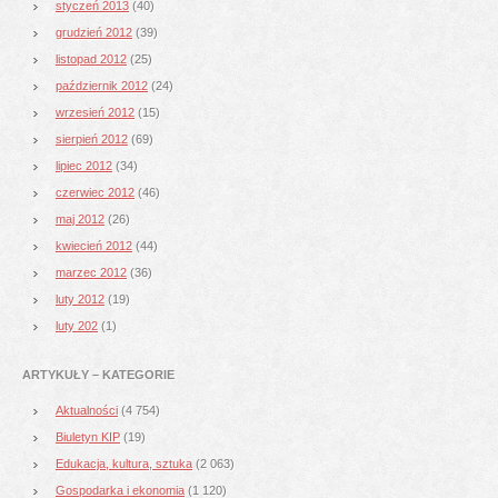
styczeń 2013
(40)
grudzień 2012
(39)
listopad 2012
(25)
październik 2012
(24)
wrzesień 2012
(15)
sierpień 2012
(69)
lipiec 2012
(34)
czerwiec 2012
(46)
maj 2012
(26)
kwiecień 2012
(44)
marzec 2012
(36)
luty 2012
(19)
luty 202
(1)
ARTYKUŁY – KATEGORIE
Aktualności
(4 754)
Biuletyn KIP
(19)
Edukacja, kultura, sztuka
(2 063)
Gospodarka i ekonomia
(1 120)