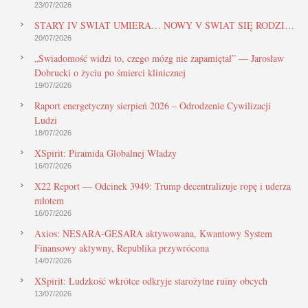
23/07/2026
STARY IV ŚWIAT UMIERA… NOWY V ŚWIAT SIĘ RODZI…
20/07/2026
„Świadomość widzi to, czego mózg nie zapamiętał” — Jarosław
Dobrucki o życiu po śmierci klinicznej
19/07/2026
Raport energetyczny sierpień 2026 – Odrodzenie Cywilizacji
Ludzi
18/07/2026
XSpirit: Piramida Globalnej Władzy
16/07/2026
X22 Report — Odcinek 3949: Trump decentralizuje ropę i uderza
młotem
16/07/2026
Axios: NESARA-GESARA aktywowana, Kwantowy System
Finansowy aktywny, Republika przywrócona
14/07/2026
XSpirit: Ludzkość wkrótce odkryje starożytne ruiny obcych
13/07/2026