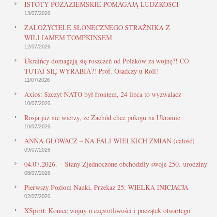
ISTOTY POZAZIEMSKIE POMAGAJĄ LUDZKOŚCI
13/07/2026
ZAŁOŻYCIELE SŁONECZNEGO STRAŻNIKA Z
WILLIAMEM TOMPKINSEM
12/07/2026
Ukraińcy domagają się roszczeń od Polaków za wojnę?! CO
TUTAJ SIĘ WYRABIA?! Prof. Osadczy u Roli!
11/07/2026
Axios: Szczyt NATO był frontem, 24 lipca to wyzwalacz
10/07/2026
Rosja już nie wierzy, że Zachód chce pokoju na Ukrainie
10/07/2026
ANNA GŁOWACZ – NA FALI WIELKICH ZMIAN (całość)
09/07/2026
04.07.2026. – Stany Zjednoczone obchodziły swoje 250. urodziny
08/07/2026
Pierwszy Poziom Nauki, Przekaz 25: WIELKA INICJACJA
02/07/2026
XSpirit: Koniec wojny o częstotliwości i początek otwartego