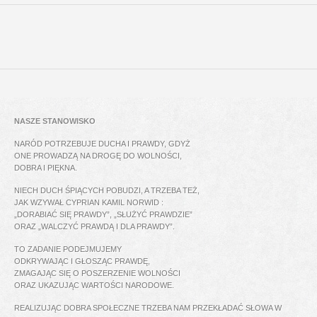
NASZE STANOWISKO
NARÓD POTRZEBUJE DUCHA I PRAWDY, GDYŻ
ONE PROWADZĄ NA DROGĘ DO WOLNOŚCI,
DOBRA I PIĘKNA.
NIECH DUCH ŚPIĄCYCH POBUDZI, A TRZEBA TEŻ,
JAK WZYWAŁ CYPRIAN KAMIL NORWID :
„DORABIAĆ SIĘ PRAWDY”, „SŁUŻYĆ PRAWDZIE”
ORAZ „WALCZYĆ PRAWDĄ I DLA PRAWDY”.
TO ZADANIE PODEJMUJEMY
ODKRYWAJĄC I GŁOSZĄC PRAWDĘ,
ZMAGAJĄC SIĘ O POSZERZENIE WOLNOŚCI
ORAZ UKAZUJĄC WARTOŚCI NARODOWE.
REALIZUJĄC DOBRA SPOŁECZNE TRZEBA NAM PRZEKŁADAĆ SŁOWA W