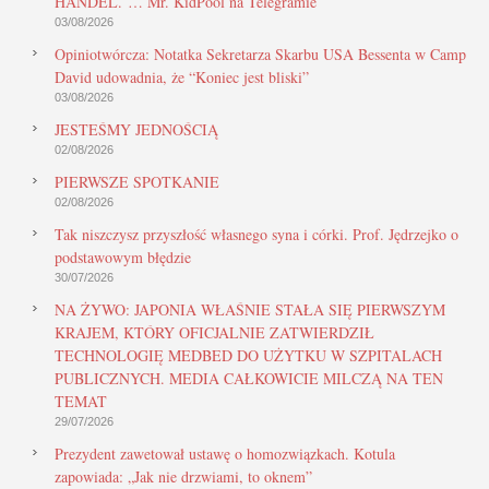
HANDEL. … Mr. KidPool na Telegramie
03/08/2026
Opiniotwórcza: Notatka Sekretarza Skarbu USA Bessenta w Camp
David udowadnia, że “Koniec jest bliski”
03/08/2026
JESTEŚMY JEDNOŚCIĄ
02/08/2026
PIERWSZE SPOTKANIE
02/08/2026
Tak niszczysz przyszłość własnego syna i córki. Prof. Jędrzejko o
podstawowym błędzie
30/07/2026
NA ŻYWO: JAPONIA WŁAŚNIE STAŁA SIĘ PIERWSZYM
KRAJEM, KTÓRY OFICJALNIE ZATWIERDZIŁ
TECHNOLOGIĘ MEDBED DO UŻYTKU W SZPITALACH
PUBLICZNYCH. MEDIA CAŁKOWICIE MILCZĄ NA TEN
TEMAT
29/07/2026
Prezydent zawetował ustawę o homozwiązkach. Kotula
zapowiada: „Jak nie drzwiami, to oknem”