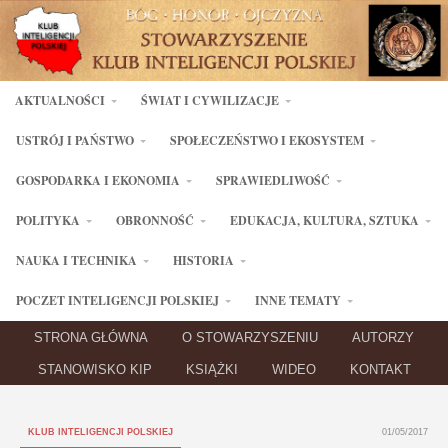
AKTUALNOŚCI
ŚWIAT I CYWILIZACJE
USTRÓJ I PAŃSTWO
SPOŁECZEŃSTWO I EKOSYSTEM
GOSPODARKA I EKONOMIA
SPRAWIEDLIWOŚĆ
POLITYKA
OBRONNOŚĆ
EDUKACJA, KULTURA, SZTUKA
NAUKA I TECHNIKA
HISTORIA
POCZET INTELIGENCJI POLSKIEJ
INNE TEMATY
STRONA GŁÓWNA
O STOWARZYSZENIU
AUTORZY
STANOWISKO KIP
KSIĄŻKI
WIDEO
KONTAKT
KLUB INTELIGENCJI POLSKIEJ
01/05/2017