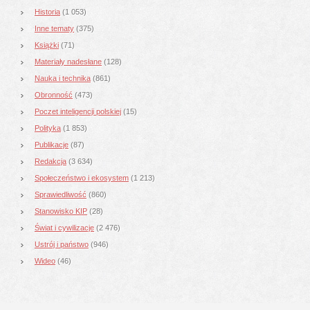
Historia
(1 053)
Inne tematy
(375)
Książki
(71)
Materiały nadesłane
(128)
Nauka i technika
(861)
Obronność
(473)
Poczet inteligencji polskiej
(15)
Polityka
(1 853)
Publikacje
(87)
Redakcja
(3 634)
Społeczeństwo i ekosystem
(1 213)
Sprawiedliwość
(860)
Stanowisko KIP
(28)
Świat i cywilizacje
(2 476)
Ustrój i państwo
(946)
Wideo
(46)