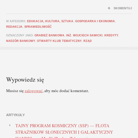
SKOMENTUJ
W KATEGORII:
EDUKACJA, KULTURA, SZTUKA
,
GOSPODARKA I EKONOMIA
,
REDAKCJA
,
SPRAWIEDLIWOŚĆ
OZNACZONY JAKO:
GRABIEŻ BANKOWA
,
INŻ. WOJCIECH SAWICKI
,
KREDYTY
,
NADZÓR BANKOWY
,
OTWARTY KLUB TEMATYCZNY
,
RZĄD
Wypowiedz się
Musisz się
zalogować
, aby móc dodać komentarz.
ARTYKUŁY
TAJNY PROGRAM KOSMICZNY (SSP) — FLOTA
STRAŻNIKÓW SŁONECZNYCH I GALAKTYCZNY