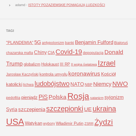
adamd
-
ISTOTY POZAZIEMSKIE POMAGAJĄ LUDZKOŚCI
TAGI
5G
Benjamin Fulford
"PLANDEMIA"
antypolonizm
banki
Białoruś
Covid-19
Donald
Chiny
CIA
chazarska mafia
depopulacja
Izrael
Trump
globalizm
Holokaust
III RP
II wojna światowa
koronawirus
Kościół
kontrola umysłu
Jarosław Kaczyński
ludobójstwo
NWO
Niemcy
NATO
katolicki
lichwa
NBP
Rosja
PiS
Polska
syjonizm
pieniądz
pedofilia
satanizm
szczepionki
ukraina
UE
Syria
szczepienia
USA
Żydzi
Watykan
Władimir Putin
wybory
ZSRR