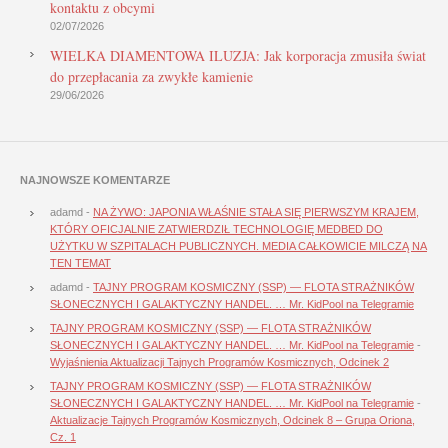
kontaktu z obcymi
02/07/2026
WIELKA DIAMENTOWA ILUZJA: Jak korporacja zmusiła świat
do przepłacania za zwykłe kamienie
29/06/2026
NAJNOWSZE KOMENTARZE
adamd
-
NA ŻYWO: JAPONIA WŁAŚNIE STAŁA SIĘ PIERWSZYM KRAJEM,
KTÓRY OFICJALNIE ZATWIERDZIŁ TECHNOLOGIĘ MEDBED DO
UŻYTKU W SZPITALACH PUBLICZNYCH. MEDIA CAŁKOWICIE MILCZĄ NA
TEN TEMAT
adamd
-
TAJNY PROGRAM KOSMICZNY (SSP) — FLOTA STRAŻNIKÓW
SŁONECZNYCH I GALAKTYCZNY HANDEL. … Mr. KidPool na Telegramie
TAJNY PROGRAM KOSMICZNY (SSP) — FLOTA STRAŻNIKÓW
SŁONECZNYCH I GALAKTYCZNY HANDEL. … Mr. KidPool na Telegramie
-
Wyjaśnienia Aktualizacji Tajnych Programów Kosmicznych, Odcinek 2
TAJNY PROGRAM KOSMICZNY (SSP) — FLOTA STRAŻNIKÓW
SŁONECZNYCH I GALAKTYCZNY HANDEL. … Mr. KidPool na Telegramie
-
Aktualizacje Tajnych Programów Kosmicznych, Odcinek 8 – Grupa Oriona,
Cz. 1