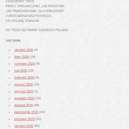
CODZIENNY TRUD
PRACY ORGANICZNEJ „OD PODSTAW”,
JAK PRADZIADOWIE, DLA ODBUDOWY
I UMOCNIENIA WSZYSTKIEGO,
CO POLSKĘ STANOWI.
DO TEGO WZYWAMY KAŻDEGO POLAKA.
ARCHIWA
sierpień 2026
(4)
lipiec 2026
(19)
czerwiec 2026
(9)
maj 2026
(10)
kwiecień 2026
(9)
marzec 2026
(10)
styczeń 2026
(1)
grudzień 2025
(24)
listopad 2025
(68)
październik 2025
(63)
wrzesień 2025
(63)
sierpień 2025
(90)