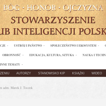
ACJE
USTRÓJ I PAŃSTWO
SPOŁECZEŃSTWO I EKOSYSTEM
OBRONNOŚĆ
EDUKACJA, KULTURA, SZTUKA
NAUKA I TECHN
INNE TEMATY
ZENIU
AUTORZY
STANOWISKO KIP
KSIĄŻKI
WIDEO
 adm. Marek J. Toczek