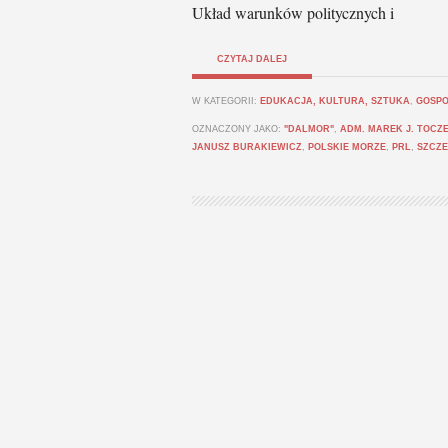
Układ warunków politycznych i
CZYTAJ DALEJ
W KATEGORII:
EDUKACJA, KULTURA, SZTUKA
,
GOSPO
OZNACZONY JAKO:
"DALMOR"
,
ADM. MAREK J. TOCZ
JANUSZ BURAKIEWICZ
,
POLSKIE MORZE
,
PRL
,
SZCZE