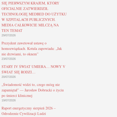
SIĘ PIERWSZYM KRAJEM, KTÓRY
OFICJALNIE ZATWIERDZIŁ
TECHNOLOGIĘ MEDBED DO UŻYTKU
W SZPITALACH PUBLICZNYCH.
MEDIA CAŁKOWICIE MILCZĄ NA
TEN TEMAT
29/07/2026
Prezydent zawetował ustawę o
homozwiązkach. Kotula zapowiada: „Jak
nie drzwiami, to oknem”
23/07/2026
STARY IV ŚWIAT UMIERA… NOWY V
ŚWIAT SIĘ RODZI…
20/07/2026
„Świadomość widzi to, czego mózg nie
zapamiętał” — Jarosław Dobrucki o życiu
po śmierci klinicznej
19/07/2026
Raport energetyczny sierpień 2026 –
Odrodzenie Cywilizacji Ludzi