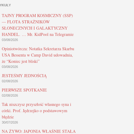
YKUŁY
TAJNY PROGRAM KOSMICZNY (SSP)
— FLOTA STRAŻNIKÓW
SŁONECZNYCH I GALAKTYCZNY
HANDEL. … Mr. KidPool na Telegramie
03/08/2026
Opiniotwórcza: Notatka Sekretarza Skarbu
USA Bessenta w Camp David udowadnia,
że “Koniec jest bliski”
03/08/2026
JESTEŚMY JEDNOŚCIĄ
02/08/2026
PIERWSZE SPOTKANIE
02/08/2026
Tak niszczysz przyszłość własnego syna i
córki. Prof. Jędrzejko o podstawowym
błędzie
30/07/2026
NA ŻYWO: JAPONIA WŁAŚNIE STAŁA