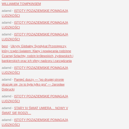
WILLIAMEM TOMPKINSEM
adamd
-
ISTOTY POZAZIEMSKIE POMAGAJĄ
LUDZKOŚCI
adamd
-
ISTOTY POZAZIEMSKIE POMAGAJĄ
LUDZKOŚCI
adamd
-
ISTOTY POZAZIEMSKIE POMAGAJĄ
LUDZKOŚCI
best
-
Ukryty Globalny Syndykat Przestępczy,
który rządzi światem: Klany i powiązania rodzinne
Czarnej Szlachty, rodzin królewskich, żydowskich i
bankierskich oraz ich sfery nadzoru i zarządzania
adamd
-
ISTOTY POZAZIEMSKIE POMAGAJĄ
LUDZKOŚCI
adamd
-
Pamięć duszy — “po drugiej stronie
okazuje się, że to była tylko gra” — Jarosław
Dobrucki
adamd
-
ISTOTY POZAZIEMSKIE POMAGAJĄ
LUDZKOŚCI
adamd
-
STARY IV ŚWIAT UMIERA… NOWY V
ŚWIAT SIĘ RODZI…
adamd
-
ISTOTY POZAZIEMSKIE POMAGAJĄ
LUDZKOŚCI