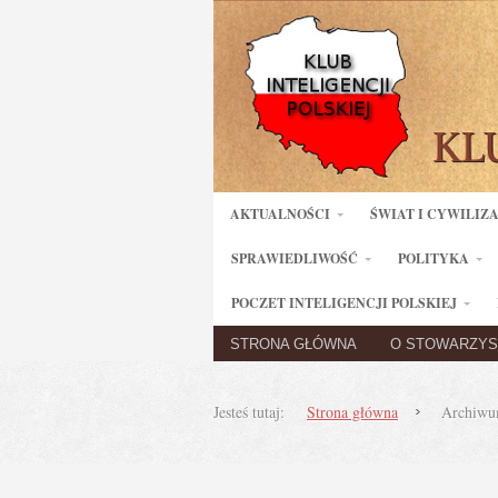
AKTUALNOŚCI
ŚWIAT I CYWILIZ
SPRAWIEDLIWOŚĆ
POLITYKA
POCZET INTELIGENCJI POLSKIEJ
STRONA GŁÓWNA
O STOWARZYS
Jesteś tutaj:
Strona główna
Archiwum