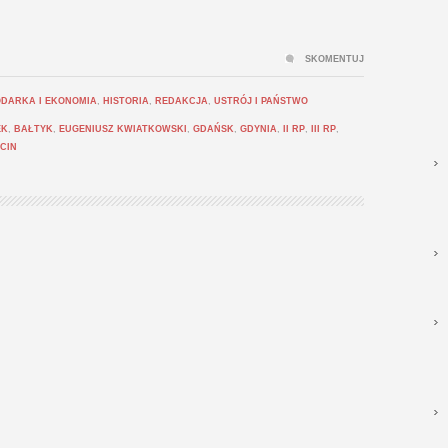
SKOMENTUJ
DARKA I EKONOMIA
,
HISTORIA
,
REDAKCJA
,
USTRÓJ I PAŃSTWO
EK
,
BAŁTYK
,
EUGENIUSZ KWIATKOWSKI
,
GDAŃSK
,
GDYNIA
,
II RP
,
III RP
,
CIN