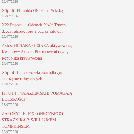
18/07/2026
XSpirit: Piramida Globalnej Władzy
16/07/2026
X22 Report — Odcinek 3949: Trump
decentralizuje ropę i uderza młotem
16/07/2026
Axios: NESARA-GESARA aktywowana,
Kwantowy System Finansowy aktywny,
Republika przywrócona
14/07/2026
XSpirit: Ludzkość wkrótce odkryje
starożytne ruiny obcych
13/07/2026
ISTOTY POZAZIEMSKIE POMAGAJĄ
LUDZKOŚCI
13/07/2026
ZAŁOŻYCIELE SŁONECZNEGO
STRAŻNIKA Z WILLIAMEM
TOMPKINSEM
12/07/2026