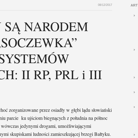
08/12/2017
ART
Y SĄ NARODEM
„SOCZEWKA”
 SYSTEMÓW
 II RP, PRL i III
oć zorganizowane przez osiadły w głębi lądu słowiański
iu parcie ku ujściom biegnących z południa na północ
ły wówczas jedynymi drogami, umożliwiającymi
znymi skupiskami ludności zamieszkującej brzegi Bałtyku.