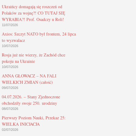
Ukraińcy domagają się roszczeń od
Polaków za wojnę?! CO TUTAJ SIĘ
WYRABIA?! Prof. Osadczy u Roli!
11/07/2026
Axios: Szczyt NATO był frontem, 24 lipca
to wyzwalacz
10/07/2026
Rosja już nie wierzy, że Zachód chce
pokoju na Ukrainie
10/07/2026
ANNA GŁOWACZ – NA FALI
WIELKICH ZMIAN (całość)
09/07/2026
04.07.2026. – Stany Zjednoczone
obchodziły swoje 250. urodziny
08/07/2026
Pierwszy Poziom Nauki, Przekaz 25:
WIELKA INICJACJA
02/07/2026