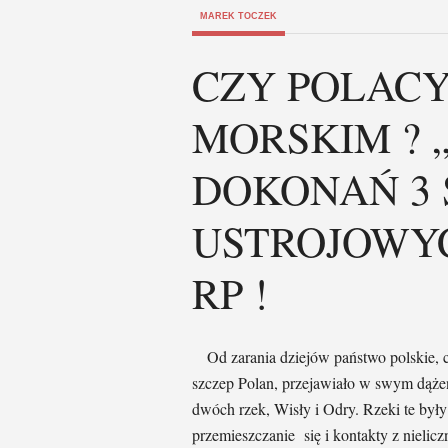
MAREK TOCZEK
CZY POLAC
MORSKIM ? 
DOKONAŃ 3
USTROJOWYCH:
RP !
Od zarania dziejów państwo polskie, ch
szczep Polan, przejawiało w swym dążen
dwóch rzek, Wisły i Odry. Rzeki te by
przemieszczanie się i kontakty z nielic