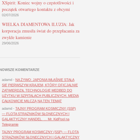
XSpirit: Koniec wojny o częstotliwości i
początek otwartego kontaktu z obcymi
02/07/2026
WIELKA DIAMENTOWA ILUZJA: Jak
korporacja zmusiła świat do przepłacania za
zwykłe kamienie
29/06/2026
NOWSZE KOMENTARZE
adamd
-
NA ŻYWO: JAPONIA WŁAŚNIE STAŁA
SIĘ PIERWSZYM KRAJEM, KTÓRY OFICJALNIE
ZATWIERDZIŁ TECHNOLOGIĘ MEDBED DO
UŻYTKU W SZPITALACH PUBLICZNYCH. MEDIA
CAŁKOWICIE MILCZĄ NA TEN TEMAT
adamd
-
TAJNY PROGRAM KOSMICZNY (SSP)
— FLOTA STRAŻNIKÓW SŁONECZNYCH I
GALAKTYCZNY HANDEL. … Mr. KidPool na
Telegramie
TAJNY PROGRAM KOSMICZNY (SSP) — FLOTA
STRAŻNIKÓW SŁONECZNYCH I GALAKTYCZNY