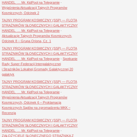
HANDEL. … Mr. KidPool na Telegramie
-
Wyjaśnienia Aktualizacji Tajnych Programów
Kosmicznych, Odcinek 2
TAJNY PROGRAM KOSMICZNY (SSP) — FLOTA
STRAŻNIKÓW SŁONECZNYCH I GALAKTYCZNY
HANDEL. … Mr. KidPool na Telegramie
-
Aktualizacje Tajnych Programów Kosmicznych,
Odcinek 8 – Grupa Oriona, Cz. 1
TAJNY PROGRAM KOSMICZNY (SSP) — FLOTA
STRAŻNIKÓW SŁONECZNYCH I GALAKTYCZNY
HANDEL. … Mr. KidPool na Telegramie
-
Spotkanie
Rady Super-Federacji Intergalaktycznej
i Strażników Lokalnej Gromady Galaktycznej 20
galaktyk
TAJNY PROGRAM KOSMICZNY (SSP) — FLOTA
STRAŻNIKÓW SŁONECZNYCH I GALAKTYCZNY
HANDEL. … Mr. KidPool na Telegramie
-
Wyjaśnienia Aktualizacji Tajnych Programów
Kosmicznych, Odcinek 6 – Proklamacja
Kosmicznych Sądów na zgromadzeniu MKK –
Recenzja
TAJNY PROGRAM KOSMICZNY (SSP) — FLOTA
STRAŻNIKÓW SŁONECZNYCH I GALAKTYCZNY
HANDEL. … Mr. KidPool na Telegramie
-
ZAŁOŻYCIELE SŁONECZNEGO STRAŻNIKA Z