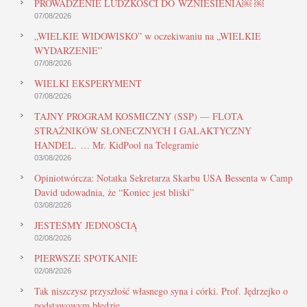
PROWADZENIE LUDZKOŚCI DO WZNIESIENIA￼ ￼
07/08/2026
„WIELKIE WIDOWISKO” w oczekiwaniu na „WIELKIE
WYDARZENIE”
07/08/2026
WIELKI EKSPERYMENT
07/08/2026
TAJNY PROGRAM KOSMICZNY (SSP) — FLOTA
STRAŻNIKÓW SŁONECZNYCH I GALAKTYCZNY
HANDEL. … Mr. KidPool na Telegramie
03/08/2026
Opiniotwórcza: Notatka Sekretarza Skarbu USA Bessenta w Camp
David udowadnia, że “Koniec jest bliski”
03/08/2026
JESTEŚMY JEDNOŚCIĄ
02/08/2026
PIERWSZE SPOTKANIE
02/08/2026
Tak niszczysz przyszłość własnego syna i córki. Prof. Jędrzejko o
podstawowym błędzie