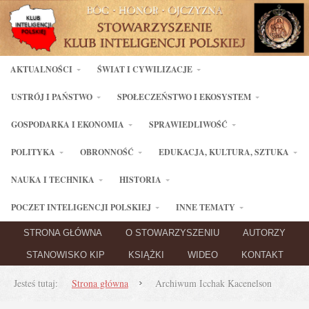
AKTUALNOŚCI
ŚWIAT I CYWILIZACJE
USTRÓJ I PAŃSTWO
SPOŁECZEŃSTWO I EKOSYSTEM
GOSPODARKA I EKONOMIA
SPRAWIEDLIWOŚĆ
POLITYKA
OBRONNOŚĆ
EDUKACJA, KULTURA, SZTUKA
NAUKA I TECHNIKA
HISTORIA
POCZET INTELIGENCJI POLSKIEJ
INNE TEMATY
STRONA GŁÓWNA
O STOWARZYSZENIU
AUTORZY
STANOWISKO KIP
KSIĄŻKI
WIDEO
KONTAKT
Jesteś tutaj:
Strona główna
Archiwum Icchak Kacenelson