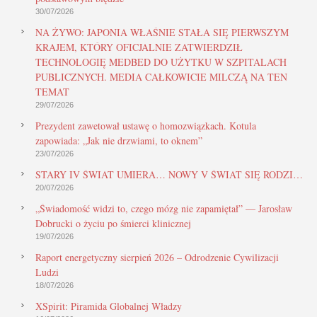
30/07/2026
NA ŻYWO: JAPONIA WŁAŚNIE STAŁA SIĘ PIERWSZYM
KRAJEM, KTÓRY OFICJALNIE ZATWIERDZIŁ
TECHNOLOGIĘ MEDBED DO UŻYTKU W SZPITALACH
PUBLICZNYCH. MEDIA CAŁKOWICIE MILCZĄ NA TEN
TEMAT
29/07/2026
Prezydent zawetował ustawę o homozwiązkach. Kotula
zapowiada: „Jak nie drzwiami, to oknem”
23/07/2026
STARY IV ŚWIAT UMIERA… NOWY V ŚWIAT SIĘ RODZI…
20/07/2026
„Świadomość widzi to, czego mózg nie zapamiętał” — Jarosław
Dobrucki o życiu po śmierci klinicznej
19/07/2026
Raport energetyczny sierpień 2026 – Odrodzenie Cywilizacji
Ludzi
18/07/2026
XSpirit: Piramida Globalnej Władzy