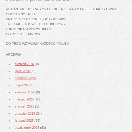
REALIZUJĄC DOBRA SPOŁECZNE TRZEBA NAM PRZEKŁADAĆ SŁOWA W
CODZIENNY TRUD
PRACY ORGANICZNEJ „OD PODSTAW”,
JAK PRADZIADOWIE, DLA ODBUDOWY
I UMOCNIENIA WSZYSTKIEGO,
CO POLSKĘ STANOWI.
DO TEGO WZYWAMY KAŻDEGO POLAKA.
ARCHIWA
sierpień 2026
(8)
lipiec 2026
(19)
czerwiec 2026
(9)
maj 2026
(10)
kwiecień 2026
(9)
marzec 2026
(10)
styczeń 2026
(1)
grudzień 2025
(24)
listopad 2025
(68)
październik 2025
(63)