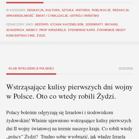
W KATEGORII:
EDUKACJA, KULTURA, SZTUKA
,
HISTORIA
,
PUBLIKACJE
,
REDAKCJA
,
SPRAWIEDLIWOŚĆ
,
ŚWIAT I CYWILIZACJE
,
USTRÓJ I PAŃSTWO
OZNACZONY JAKO:
GESTAPO
,
ICCHAK KACENELSON
,
JUDENRATY
,
MICHAEL
SCHUDRICH
,
NIEMCY
,
PROF HIRSZWELD
,
ŻYDOWSKIE KAPO
,
ŻYDOWSKIE OBOZY
KONCENTRACYJNE
,
ŻYDZI
KLUB INTELIGENCJI POLSKIEJ
22/02/2018
Wstrząsające kulisy pierwszych dni wojny
w Polsce. Oto co wtedy robili Żydzi.
Polacy boleśnie odgryzają się Izraelowi i środowiskom
żydowskim! Właśnie ujawniono wstrząsające kulisy pierwszych
dni II wojny światowej na terenie naszego kraju. Co robili wtedy
„polscy” Żydzi? Trudno sobie wyobrazić, jak władze Izraela