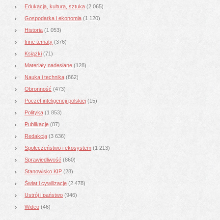
Edukacja, kultura, sztuka
(2 065)
Gospodarka i ekonomia
(1 120)
Historia
(1 053)
Inne tematy
(376)
Książki
(71)
Materiały nadesłane
(128)
Nauka i technika
(862)
Obronność
(473)
Poczet inteligencji polskiej
(15)
Polityka
(1 853)
Publikacje
(87)
Redakcja
(3 636)
Społeczeństwo i ekosystem
(1 213)
Sprawiedliwość
(860)
Stanowisko KIP
(28)
Świat i cywilizacje
(2 478)
Ustrój i państwo
(946)
Wideo
(46)