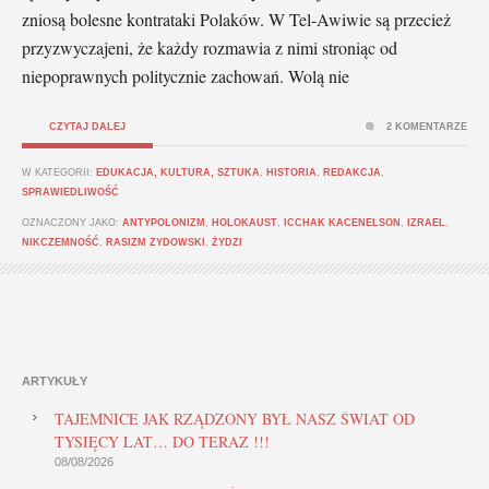
zniosą bolesne kontrataki Polaków. W Tel-Awiwie są przecież
przyzwyczajeni, że każdy rozmawia z nimi stroniąc od
niepoprawnych politycznie zachowań. Wolą nie
CZYTAJ DALEJ
2 KOMENTARZE
W KATEGORII:
EDUKACJA, KULTURA, SZTUKA
,
HISTORIA
,
REDAKCJA
,
SPRAWIEDLIWOŚĆ
OZNACZONY JAKO:
ANTYPOLONIZM
,
HOLOKAUST
,
ICCHAK KACENELSON
,
IZRAEL
,
NIKCZEMNOŚĆ
,
RASIZM ZYDOWSKI
,
ŻYDZI
ARTYKUŁY
TAJEMNICE JAK RZĄDZONY BYŁ NASZ ŚWIAT OD
TYSIĘCY LAT… DO TERAZ !!!
08/08/2026