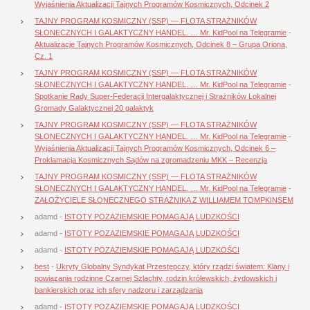
Wyjaśnienia Aktualizacji Tajnych Programów Kosmicznych, Odcinek 2
TAJNY PROGRAM KOSMICZNY (SSP) — FLOTA STRAŻNIKÓW
SŁONECZNYCH I GALAKTYCZNY HANDEL. … Mr. KidPool na Telegramie
-
Aktualizacje Tajnych Programów Kosmicznych, Odcinek 8 – Grupa Oriona,
Cz. 1
TAJNY PROGRAM KOSMICZNY (SSP) — FLOTA STRAŻNIKÓW
SŁONECZNYCH I GALAKTYCZNY HANDEL. … Mr. KidPool na Telegramie
-
Spotkanie Rady Super-Federacji Intergalaktycznej i Strażników Lokalnej
Gromady Galaktycznej 20 galaktyk
TAJNY PROGRAM KOSMICZNY (SSP) — FLOTA STRAŻNIKÓW
SŁONECZNYCH I GALAKTYCZNY HANDEL. … Mr. KidPool na Telegramie
-
Wyjaśnienia Aktualizacji Tajnych Programów Kosmicznych, Odcinek 6 –
Proklamacja Kosmicznych Sądów na zgromadzeniu MKK – Recenzja
TAJNY PROGRAM KOSMICZNY (SSP) — FLOTA STRAŻNIKÓW
SŁONECZNYCH I GALAKTYCZNY HANDEL. … Mr. KidPool na Telegramie
-
ZAŁOŻYCIELE SŁONECZNEGO STRAŻNIKA Z WILLIAMEM TOMPKINSEM
adamd
-
ISTOTY POZAZIEMSKIE POMAGAJĄ LUDZKOŚCI
adamd
-
ISTOTY POZAZIEMSKIE POMAGAJĄ LUDZKOŚCI
adamd
-
ISTOTY POZAZIEMSKIE POMAGAJĄ LUDZKOŚCI
best
-
Ukryty Globalny Syndykat Przestępczy, który rządzi światem: Klany i
powiązania rodzinne Czarnej Szlachty, rodzin królewskich, żydowskich i
bankierskich oraz ich sfery nadzoru i zarządzania
adamd
-
ISTOTY POZAZIEMSKIE POMAGAJĄ LUDZKOŚCI