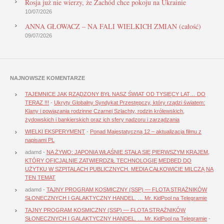
Rosja już nie wierzy, że Zachód chce pokoju na Ukrainie
10/07/2026
ANNA GŁOWACZ – NA FALI WIELKICH ZMIAN (całość)
09/07/2026
NAJNOWSZE KOMENTARZE
TAJEMNICE JAK RZĄDZONY BYŁ NASZ ŚWIAT OD TYSIĘCY LAT… DO
TERAZ !!!
-
Ukryty Globalny Syndykat Przestępczy, który rządzi światem:
Klany i powiązania rodzinne Czarnej Szlachty, rodzin królewskich,
żydowskich i bankierskich oraz ich sfery nadzoru i zarządzania
WIELKI EKSPERYMENT
-
Ponad Majestatyczną 12 – aktualizacja filmu z
napisami PL
adamd
-
NA ŻYWO: JAPONIA WŁAŚNIE STAŁA SIĘ PIERWSZYM KRAJEM,
KTÓRY OFICJALNIE ZATWIERDZIŁ TECHNOLOGIĘ MEDBED DO
UŻYTKU W SZPITALACH PUBLICZNYCH. MEDIA CAŁKOWICIE MILCZĄ NA
TEN TEMAT
adamd
-
TAJNY PROGRAM KOSMICZNY (SSP) — FLOTA STRAŻNIKÓW
SŁONECZNYCH I GALAKTYCZNY HANDEL. … Mr. KidPool na Telegramie
TAJNY PROGRAM KOSMICZNY (SSP) — FLOTA STRAŻNIKÓW
SŁONECZNYCH I GALAKTYCZNY HANDEL. … Mr. KidPool na Telegramie
-