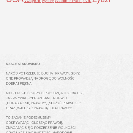
Watykan
Władimir Putin
wybory
ZSRR
NASZE STANOWISKO
NARÓD POTRZEBUJE DUCHA I PRAWDY, GDYŻ
ONE PROWADZĄ NA DROGĘ DO WOLNOŚCI,
DOBRA I PIĘKNA.
NIECH DUCH ŚPIĄCYCH POBUDZI, A TRZEBA TEŻ,
JAK WZYWAŁ CYPRIAN KAMIL NORWID :
„DORABIAĆ SIĘ PRAWDY”, „SŁUŻYĆ PRAWDZIE”
ORAZ „WALCZYĆ PRAWDĄ I DLA PRAWDY”.
TO ZADANIE PODEJMUJEMY
ODKRYWAJĄC I GŁOSZĄC PRAWDĘ,
ZMAGAJĄC SIĘ O POSZERZENIE WOLNOŚCI
ORAZ UKAZUJĄC WARTOŚCI NARODOWE.