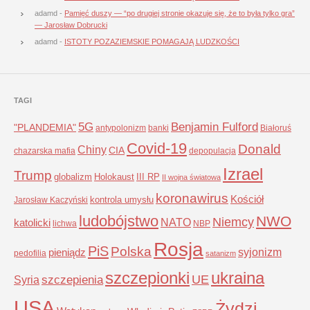
adamd
-
Pamięć duszy — “po drugiej stronie okazuje się, że to była tylko gra”
— Jarosław Dobrucki
adamd
-
ISTOTY POZAZIEMSKIE POMAGAJĄ LUDZKOŚCI
TAGI
5G
Benjamin Fulford
"PLANDEMIA"
antypolonizm
banki
Białoruś
Covid-19
Donald
Chiny
CIA
chazarska mafia
depopulacja
Izrael
Trump
globalizm
Holokaust
III RP
II wojna światowa
koronawirus
Kościół
kontrola umysłu
Jarosław Kaczyński
ludobójstwo
NWO
Niemcy
NATO
katolicki
lichwa
NBP
Rosja
PiS
Polska
syjonizm
pieniądz
pedofilia
satanizm
szczepionki
ukraina
UE
Syria
szczepienia
USA
Żydzi