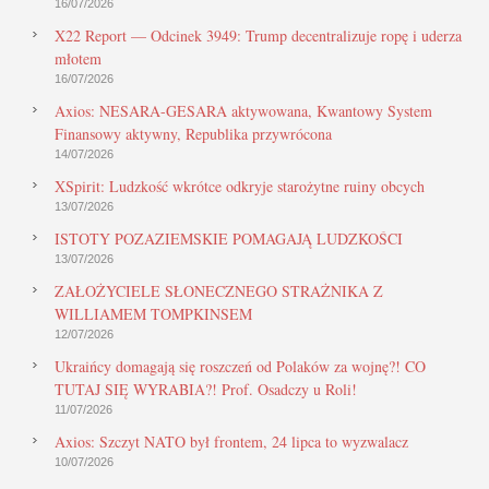
16/07/2026
X22 Report — Odcinek 3949: Trump decentralizuje ropę i uderza
młotem
16/07/2026
Axios: NESARA-GESARA aktywowana, Kwantowy System
Finansowy aktywny, Republika przywrócona
14/07/2026
XSpirit: Ludzkość wkrótce odkryje starożytne ruiny obcych
13/07/2026
ISTOTY POZAZIEMSKIE POMAGAJĄ LUDZKOŚCI
13/07/2026
ZAŁOŻYCIELE SŁONECZNEGO STRAŻNIKA Z
WILLIAMEM TOMPKINSEM
12/07/2026
Ukraińcy domagają się roszczeń od Polaków za wojnę?! CO
TUTAJ SIĘ WYRABIA?! Prof. Osadczy u Roli!
11/07/2026
Axios: Szczyt NATO był frontem, 24 lipca to wyzwalacz
10/07/2026