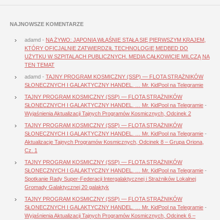
NAJNOWSZE KOMENTARZE
adamd
-
NA ŻYWO: JAPONIA WŁAŚNIE STAŁA SIĘ PIERWSZYM KRAJEM,
KTÓRY OFICJALNIE ZATWIERDZIŁ TECHNOLOGIĘ MEDBED DO
UŻYTKU W SZPITALACH PUBLICZNYCH. MEDIA CAŁKOWICIE MILCZĄ NA
TEN TEMAT
adamd
-
TAJNY PROGRAM KOSMICZNY (SSP) — FLOTA STRAŻNIKÓW
SŁONECZNYCH I GALAKTYCZNY HANDEL. … Mr. KidPool na Telegramie
TAJNY PROGRAM KOSMICZNY (SSP) — FLOTA STRAŻNIKÓW
SŁONECZNYCH I GALAKTYCZNY HANDEL. … Mr. KidPool na Telegramie
-
Wyjaśnienia Aktualizacji Tajnych Programów Kosmicznych, Odcinek 2
TAJNY PROGRAM KOSMICZNY (SSP) — FLOTA STRAŻNIKÓW
SŁONECZNYCH I GALAKTYCZNY HANDEL. … Mr. KidPool na Telegramie
-
Aktualizacje Tajnych Programów Kosmicznych, Odcinek 8 – Grupa Oriona,
Cz. 1
TAJNY PROGRAM KOSMICZNY (SSP) — FLOTA STRAŻNIKÓW
SŁONECZNYCH I GALAKTYCZNY HANDEL. … Mr. KidPool na Telegramie
-
Spotkanie Rady Super-Federacji Intergalaktycznej i Strażników Lokalnej
Gromady Galaktycznej 20 galaktyk
TAJNY PROGRAM KOSMICZNY (SSP) — FLOTA STRAŻNIKÓW
SŁONECZNYCH I GALAKTYCZNY HANDEL. … Mr. KidPool na Telegramie
-
Wyjaśnienia Aktualizacji Tajnych Programów Kosmicznych, Odcinek 6 –