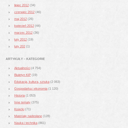
lipiec 2012
(34)
czerwiec 2012
(46)
maj 2012
(26)
kwiecień 2012
(44)
marzec 2012
(36)
luty 2012
(19)
luty 202
(1)
ARTYKUŁY – KATEGORIE
Aktualności
(4 754)
Biuletyn KIP
(19)
Edukacja, kultura, sztuka
(2 063)
Gospodarka i ekonomia
(1 120)
Historia
(1 053)
Inne tematy
(375)
Książki
(71)
Materiały nadesłane
(128)
Nauka i technika
(861)