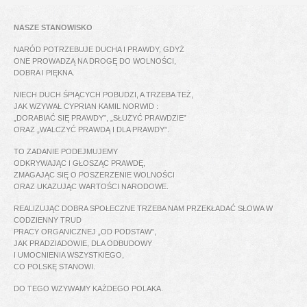
NASZE STANOWISKO
NARÓD POTRZEBUJE DUCHA I PRAWDY, GDYŻ
ONE PROWADZĄ NA DROGĘ DO WOLNOŚCI,
DOBRA I PIĘKNA.
NIECH DUCH ŚPIĄCYCH POBUDZI, A TRZEBA TEŻ,
JAK WZYWAŁ CYPRIAN KAMIL NORWID :
„DORABIAĆ SIĘ PRAWDY”, „SŁUŻYĆ PRAWDZIE”
ORAZ „WALCZYĆ PRAWDĄ I DLA PRAWDY”.
TO ZADANIE PODEJMUJEMY
ODKRYWAJĄC I GŁOSZĄC PRAWDĘ,
ZMAGAJĄC SIĘ O POSZERZENIE WOLNOŚCI
ORAZ UKAZUJĄC WARTOŚCI NARODOWE.
REALIZUJĄC DOBRA SPOŁECZNE TRZEBA NAM PRZEKŁADAĆ SŁOWA W
CODZIENNY TRUD
PRACY ORGANICZNEJ „OD PODSTAW”,
JAK PRADZIADOWIE, DLA ODBUDOWY
I UMOCNIENIA WSZYSTKIEGO,
CO POLSKĘ STANOWI.
DO TEGO WZYWAMY KAŻDEGO POLAKA.