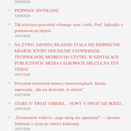
02/08/2026
PIERWSZE SPOTKANIE
02/08/2026
Tak niszczysz przyszłość własnego syna i córki. Prof. Jędrzejko o
podstawowym błędzie
30/07/2026
NA ŻYWO: JAPONIA WŁAŚNIE STAŁA SIĘ PIERWSZYM
KRAJEM, KTÓRY OFICJALNIE ZATWIERDZIŁ
TECHNOLOGIĘ MEDBED DO UŻYTKU W SZPITALACH
PUBLICZNYCH. MEDIA CAŁKOWICIE MILCZĄ NA TEN
TEMAT
29/07/2026
Prezydent zawetował ustawę o homozwiązkach. Kotula
zapowiada: „Jak nie drzwiami, to oknem”
23/07/2026
STARY IV ŚWIAT UMIERA… NOWY V ŚWIAT SIĘ RODZI…
20/07/2026
„Świadomość widzi to, czego mózg nie zapamiętał” — Jarosław
Dobrucki o życiu po śmierci klinicznej
19/07/2026