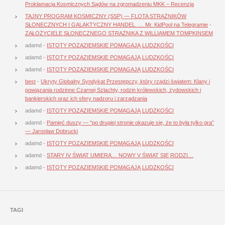
Proklamacja Kosmicznych Sądów na zgromadzeniu MKK – Recenzja
TAJNY PROGRAM KOSMICZNY (SSP) — FLOTA STRAŻNIKÓW
SŁONECZNYCH I GALAKTYCZNY HANDEL. … Mr. KidPool na Telegramie
-
ZAŁOŻYCIELE SŁONECZNEGO STRAŻNIKA Z WILLIAMEM TOMPKINSEM
adamd
-
ISTOTY POZAZIEMSKIE POMAGAJĄ LUDZKOŚCI
adamd
-
ISTOTY POZAZIEMSKIE POMAGAJĄ LUDZKOŚCI
adamd
-
ISTOTY POZAZIEMSKIE POMAGAJĄ LUDZKOŚCI
best
-
Ukryty Globalny Syndykat Przestępczy, który rządzi światem: Klany i
powiązania rodzinne Czarnej Szlachty, rodzin królewskich, żydowskich i
bankierskich oraz ich sfery nadzoru i zarządzania
adamd
-
ISTOTY POZAZIEMSKIE POMAGAJĄ LUDZKOŚCI
adamd
-
Pamięć duszy — “po drugiej stronie okazuje się, że to była tylko gra”
— Jarosław Dobrucki
adamd
-
ISTOTY POZAZIEMSKIE POMAGAJĄ LUDZKOŚCI
adamd
-
STARY IV ŚWIAT UMIERA… NOWY V ŚWIAT SIĘ RODZI…
adamd
-
ISTOTY POZAZIEMSKIE POMAGAJĄ LUDZKOŚCI
TAGI