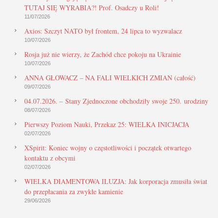
TUTAJ SIĘ WYRABIA?! Prof. Osadczy u Roli!
11/07/2026
Axios: Szczyt NATO był frontem, 24 lipca to wyzwalacz
10/07/2026
Rosja już nie wierzy, że Zachód chce pokoju na Ukrainie
10/07/2026
ANNA GŁOWACZ – NA FALI WIELKICH ZMIAN (całość)
09/07/2026
04.07.2026. – Stany Zjednoczone obchodziły swoje 250. urodziny
08/07/2026
Pierwszy Poziom Nauki, Przekaz 25: WIELKA INICJACJA
02/07/2026
XSpirit: Koniec wojny o częstotliwości i początek otwartego
kontaktu z obcymi
02/07/2026
WIELKA DIAMENTOWA ILUZJA: Jak korporacja zmusiła świat
do przepłacania za zwykłe kamienie
29/06/2026