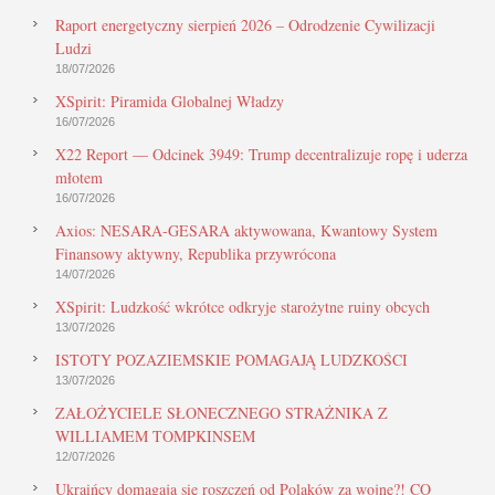
Raport energetyczny sierpień 2026 – Odrodzenie Cywilizacji
Ludzi
18/07/2026
XSpirit: Piramida Globalnej Władzy
16/07/2026
X22 Report — Odcinek 3949: Trump decentralizuje ropę i uderza
młotem
16/07/2026
Axios: NESARA-GESARA aktywowana, Kwantowy System
Finansowy aktywny, Republika przywrócona
14/07/2026
XSpirit: Ludzkość wkrótce odkryje starożytne ruiny obcych
13/07/2026
ISTOTY POZAZIEMSKIE POMAGAJĄ LUDZKOŚCI
13/07/2026
ZAŁOŻYCIELE SŁONECZNEGO STRAŻNIKA Z
WILLIAMEM TOMPKINSEM
12/07/2026
Ukraińcy domagają się roszczeń od Polaków za wojnę?! CO