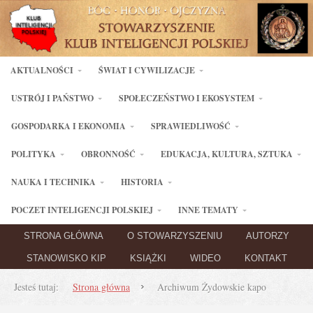
AKTUALNOŚCI
ŚWIAT I CYWILIZACJE
USTRÓJ I PAŃSTWO
SPOŁECZEŃSTWO I EKOSYSTEM
GOSPODARKA I EKONOMIA
SPRAWIEDLIWOŚĆ
POLITYKA
OBRONNOŚĆ
EDUKACJA, KULTURA, SZTUKA
NAUKA I TECHNIKA
HISTORIA
POCZET INTELIGENCJI POLSKIEJ
INNE TEMATY
STRONA GŁÓWNA
O STOWARZYSZENIU
AUTORZY
STANOWISKO KIP
KSIĄŻKI
WIDEO
KONTAKT
Jesteś tutaj:
Strona główna
Archiwum Żydowskie kapo