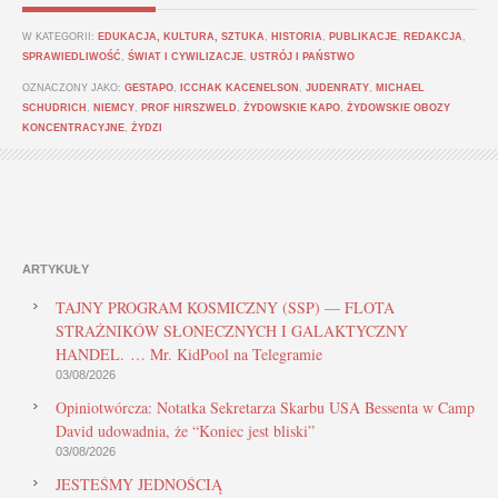
W KATEGORII:
EDUKACJA, KULTURA, SZTUKA
,
HISTORIA
,
PUBLIKACJE
,
REDAKCJA
,
SPRAWIEDLIWOŚĆ
,
ŚWIAT I CYWILIZACJE
,
USTRÓJ I PAŃSTWO
OZNACZONY JAKO:
GESTAPO
,
ICCHAK KACENELSON
,
JUDENRATY
,
MICHAEL
SCHUDRICH
,
NIEMCY
,
PROF HIRSZWELD
,
ŻYDOWSKIE KAPO
,
ŻYDOWSKIE OBOZY
KONCENTRACYJNE
,
ŻYDZI
ARTYKUŁY
TAJNY PROGRAM KOSMICZNY (SSP) — FLOTA
STRAŻNIKÓW SŁONECZNYCH I GALAKTYCZNY
HANDEL. … Mr. KidPool na Telegramie
03/08/2026
Opiniotwórcza: Notatka Sekretarza Skarbu USA Bessenta w Camp
David udowadnia, że “Koniec jest bliski”
03/08/2026
JESTEŚMY JEDNOŚCIĄ