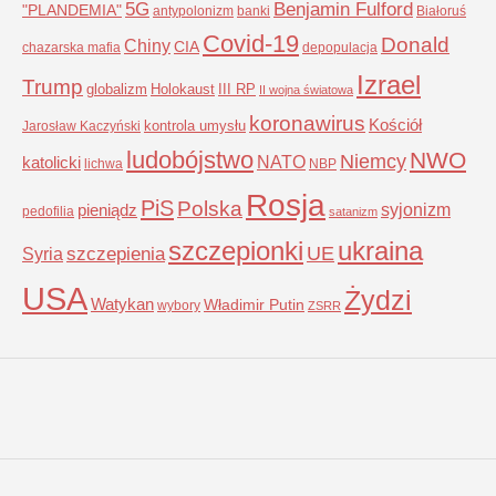
5G
Benjamin Fulford
"PLANDEMIA"
antypolonizm
banki
Białoruś
Covid-19
Donald
Chiny
CIA
chazarska mafia
depopulacja
Izrael
Trump
globalizm
Holokaust
III RP
II wojna światowa
koronawirus
Kościół
kontrola umysłu
Jarosław Kaczyński
ludobójstwo
NWO
Niemcy
NATO
katolicki
lichwa
NBP
Rosja
PiS
Polska
syjonizm
pieniądz
pedofilia
satanizm
szczepionki
ukraina
UE
Syria
szczepienia
USA
Żydzi
Watykan
Władimir Putin
wybory
ZSRR