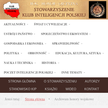
AKTUALNOŚCI
ŚWIAT I CYWILIZACJE
USTRÓJ I PAŃSTWO
SPOŁECZEŃSTWO I EKOSYSTEM
GOSPODARKA I EKONOMIA
SPRAWIEDLIWOŚĆ
POLITYKA
OBRONNOŚĆ
EDUKACJA, KULTURA, SZTUKA
NAUKA I TECHNIKA
HISTORIA
POCZET INTELIGENCJI POLSKIEJ
INNE TEMATY
STRONA GŁÓWNA
O STOWARZYSZENIU
AUTORZY
STANOWISKO KIP
KSIĄŻKI
WIDEO
KONTAKT
Jesteś tutaj:
Strona główna
Archiwum honory wojskowe