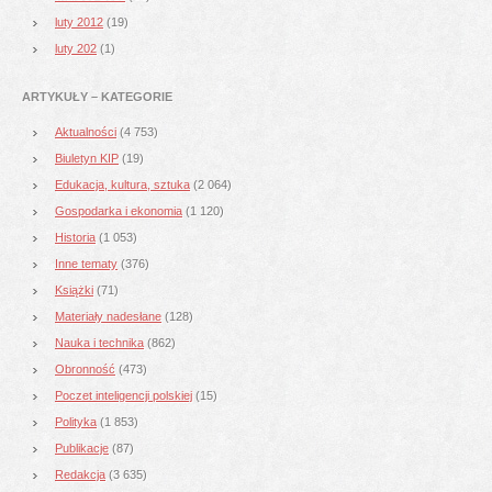
luty 2012
(19)
luty 202
(1)
ARTYKUŁY – KATEGORIE
Aktualności
(4 753)
Biuletyn KIP
(19)
Edukacja, kultura, sztuka
(2 064)
Gospodarka i ekonomia
(1 120)
Historia
(1 053)
Inne tematy
(376)
Książki
(71)
Materiały nadesłane
(128)
Nauka i technika
(862)
Obronność
(473)
Poczet inteligencji polskiej
(15)
Polityka
(1 853)
Publikacje
(87)
Redakcja
(3 635)