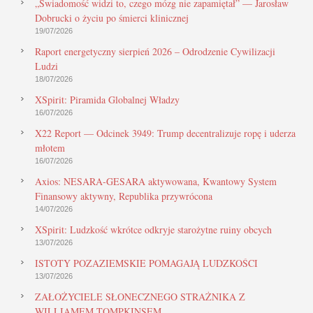
„Świadomość widzi to, czego mózg nie zapamiętał” — Jarosław
Dobrucki o życiu po śmierci klinicznej
19/07/2026
Raport energetyczny sierpień 2026 – Odrodzenie Cywilizacji
Ludzi
18/07/2026
XSpirit: Piramida Globalnej Władzy
16/07/2026
X22 Report — Odcinek 3949: Trump decentralizuje ropę i uderza
młotem
16/07/2026
Axios: NESARA-GESARA aktywowana, Kwantowy System
Finansowy aktywny, Republika przywrócona
14/07/2026
XSpirit: Ludzkość wkrótce odkryje starożytne ruiny obcych
13/07/2026
ISTOTY POZAZIEMSKIE POMAGAJĄ LUDZKOŚCI
13/07/2026
ZAŁOŻYCIELE SŁONECZNEGO STRAŻNIKA Z
WILLIAMEM TOMPKINSEM