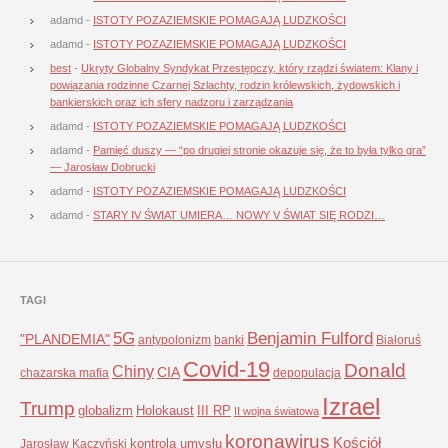
adamd
-
ISTOTY POZAZIEMSKIE POMAGAJĄ LUDZKOŚCI
adamd
-
ISTOTY POZAZIEMSKIE POMAGAJĄ LUDZKOŚCI
best
-
Ukryty Globalny Syndykat Przestępczy, który rządzi światem: Klany i
powiązania rodzinne Czarnej Szlachty, rodzin królewskich, żydowskich i
bankierskich oraz ich sfery nadzoru i zarządzania
adamd
-
ISTOTY POZAZIEMSKIE POMAGAJĄ LUDZKOŚCI
adamd
-
Pamięć duszy — “po drugiej stronie okazuje się, że to była tylko gra”
— Jarosław Dobrucki
adamd
-
ISTOTY POZAZIEMSKIE POMAGAJĄ LUDZKOŚCI
adamd
-
STARY IV ŚWIAT UMIERA… NOWY V ŚWIAT SIĘ RODZI…
TAGI
5G
Benjamin Fulford
"PLANDEMIA"
antypolonizm
banki
Białoruś
Covid-19
Donald
Chiny
CIA
chazarska mafia
depopulacja
Izrael
Trump
globalizm
Holokaust
III RP
II wojna światowa
koronawirus
Kościół
kontrola umysłu
Jarosław Kaczyński