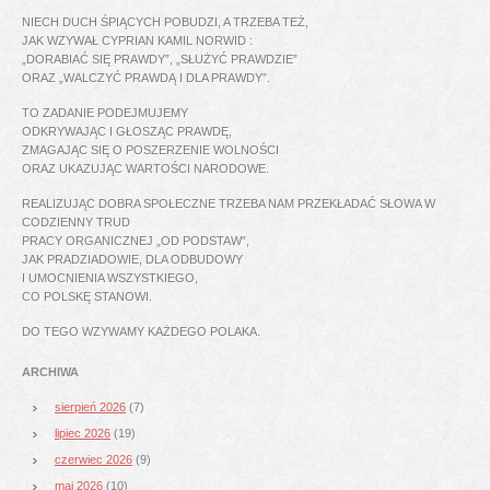
NIECH DUCH ŚPIĄCYCH POBUDZI, A TRZEBA TEŻ,
JAK WZYWAŁ CYPRIAN KAMIL NORWID :
„DORABIAĆ SIĘ PRAWDY”, „SŁUŻYĆ PRAWDZIE”
ORAZ „WALCZYĆ PRAWDĄ I DLA PRAWDY”.
TO ZADANIE PODEJMUJEMY
ODKRYWAJĄC I GŁOSZĄC PRAWDĘ,
ZMAGAJĄC SIĘ O POSZERZENIE WOLNOŚCI
ORAZ UKAZUJĄC WARTOŚCI NARODOWE.
REALIZUJĄC DOBRA SPOŁECZNE TRZEBA NAM PRZEKŁADAĆ SŁOWA W
CODZIENNY TRUD
PRACY ORGANICZNEJ „OD PODSTAW”,
JAK PRADZIADOWIE, DLA ODBUDOWY
I UMOCNIENIA WSZYSTKIEGO,
CO POLSKĘ STANOWI.
DO TEGO WZYWAMY KAŻDEGO POLAKA.
ARCHIWA
sierpień 2026
(7)
lipiec 2026
(19)
czerwiec 2026
(9)
maj 2026
(10)