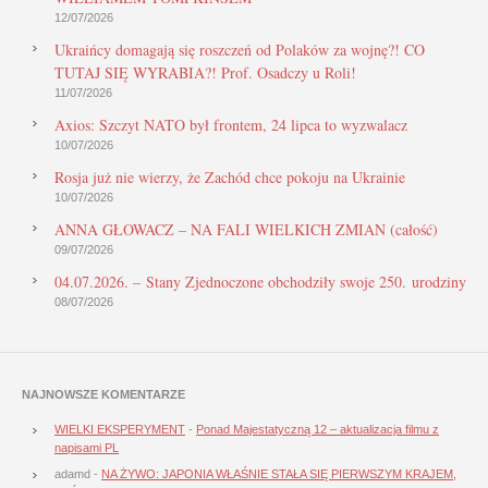
12/07/2026
Ukraińcy domagają się roszczeń od Polaków za wojnę?! CO
TUTAJ SIĘ WYRABIA?! Prof. Osadczy u Roli!
11/07/2026
Axios: Szczyt NATO był frontem, 24 lipca to wyzwalacz
10/07/2026
Rosja już nie wierzy, że Zachód chce pokoju na Ukrainie
10/07/2026
ANNA GŁOWACZ – NA FALI WIELKICH ZMIAN (całość)
09/07/2026
04.07.2026. – Stany Zjednoczone obchodziły swoje 250. urodziny
08/07/2026
NAJNOWSZE KOMENTARZE
WIELKI EKSPERYMENT
-
Ponad Majestatyczną 12 – aktualizacja filmu z
napisami PL
adamd
-
NA ŻYWO: JAPONIA WŁAŚNIE STAŁA SIĘ PIERWSZYM KRAJEM,