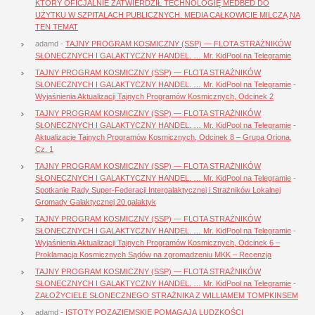
KTÓRY OFICJALNIE ZATWIERDZIŁ TECHNOLOGIĘ MEDBED DO
UŻYTKU W SZPITALACH PUBLICZNYCH. MEDIA CAŁKOWICIE MILCZĄ NA
TEN TEMAT
adamd
-
TAJNY PROGRAM KOSMICZNY (SSP) — FLOTA STRAŻNIKÓW
SŁONECZNYCH I GALAKTYCZNY HANDEL. … Mr. KidPool na Telegramie
TAJNY PROGRAM KOSMICZNY (SSP) — FLOTA STRAŻNIKÓW
SŁONECZNYCH I GALAKTYCZNY HANDEL. … Mr. KidPool na Telegramie
-
Wyjaśnienia Aktualizacji Tajnych Programów Kosmicznych, Odcinek 2
TAJNY PROGRAM KOSMICZNY (SSP) — FLOTA STRAŻNIKÓW
SŁONECZNYCH I GALAKTYCZNY HANDEL. … Mr. KidPool na Telegramie
-
Aktualizacje Tajnych Programów Kosmicznych, Odcinek 8 – Grupa Oriona,
Cz. 1
TAJNY PROGRAM KOSMICZNY (SSP) — FLOTA STRAŻNIKÓW
SŁONECZNYCH I GALAKTYCZNY HANDEL. … Mr. KidPool na Telegramie
-
Spotkanie Rady Super-Federacji Intergalaktycznej i Strażników Lokalnej
Gromady Galaktycznej 20 galaktyk
TAJNY PROGRAM KOSMICZNY (SSP) — FLOTA STRAŻNIKÓW
SŁONECZNYCH I GALAKTYCZNY HANDEL. … Mr. KidPool na Telegramie
-
Wyjaśnienia Aktualizacji Tajnych Programów Kosmicznych, Odcinek 6 –
Proklamacja Kosmicznych Sądów na zgromadzeniu MKK – Recenzja
TAJNY PROGRAM KOSMICZNY (SSP) — FLOTA STRAŻNIKÓW
SŁONECZNYCH I GALAKTYCZNY HANDEL. … Mr. KidPool na Telegramie
-
ZAŁOŻYCIELE SŁONECZNEGO STRAŻNIKA Z WILLIAMEM TOMPKINSEM
adamd
-
ISTOTY POZAZIEMSKIE POMAGAJĄ LUDZKOŚCI