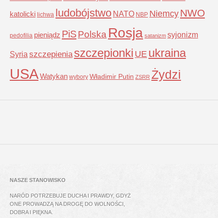
ludobójstwo
NWO
Niemcy
NATO
katolicki
lichwa
NBP
Rosja
PiS
Polska
syjonizm
pieniądz
pedofilia
satanizm
szczepionki
ukraina
UE
Syria
szczepienia
USA
Żydzi
Watykan
Władimir Putin
wybory
ZSRR
NASZE STANOWISKO
NARÓD POTRZEBUJE DUCHA I PRAWDY, GDYŻ
ONE PROWADZĄ NA DROGĘ DO WOLNOŚCI,
DOBRA I PIĘKNA.