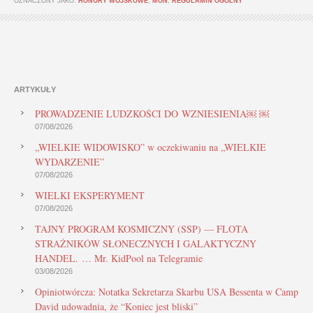
OZNACZONY JAKO:
HONORY WOJSKOWE
,
MON
,
REGULAMIN OGÓLNY
ARTYKUŁY
PROWADZENIE LUDZKOŚCI DO WZNIESIENIA￼ ￼
07/08/2026
„WIELKIE WIDOWISKO” w oczekiwaniu na „WIELKIE
WYDARZENIE”
07/08/2026
WIELKI EKSPERYMENT
07/08/2026
TAJNY PROGRAM KOSMICZNY (SSP) — FLOTA
STRAŻNIKÓW SŁONECZNYCH I GALAKTYCZNY
HANDEL. … Mr. KidPool na Telegramie
03/08/2026
Opiniotwórcza: Notatka Sekretarza Skarbu USA Bessenta w Camp
David udowadnia, że “Koniec jest bliski”