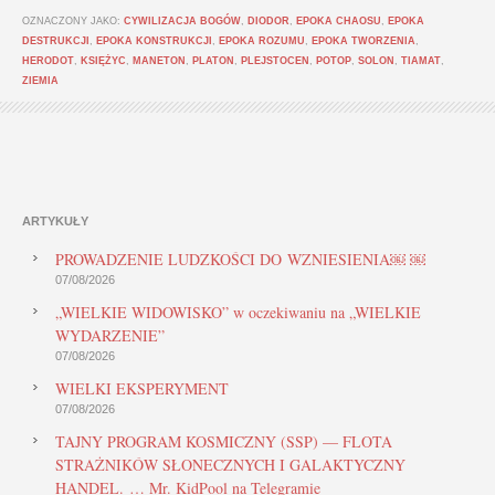
OZNACZONY JAKO:
CYWILIZACJA BOGÓW
,
DIODOR
,
EPOKA CHAOSU
,
EPOKA
DESTRUKCJI
,
EPOKA KONSTRUKCJI
,
EPOKA ROZUMU
,
EPOKA TWORZENIA
,
HERODOT
,
KSIĘŻYC
,
MANETON
,
PLATON
,
PLEJSTOCEN
,
POTOP
,
SOLON
,
TIAMAT
,
ZIEMIA
ARTYKUŁY
PROWADZENIE LUDZKOŚCI DO WZNIESIENIA￼ ￼
07/08/2026
„WIELKIE WIDOWISKO” w oczekiwaniu na „WIELKIE
WYDARZENIE”
07/08/2026
WIELKI EKSPERYMENT
07/08/2026
TAJNY PROGRAM KOSMICZNY (SSP) — FLOTA
STRAŻNIKÓW SŁONECZNYCH I GALAKTYCZNY
HANDEL. … Mr. KidPool na Telegramie