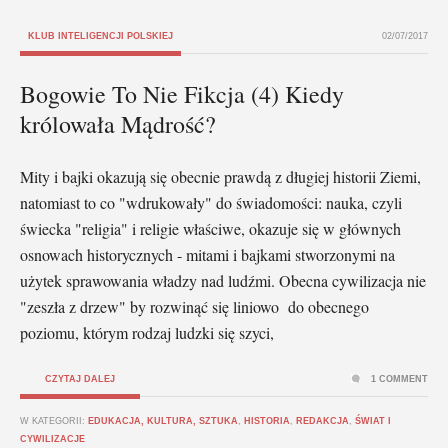
KLUB INTELIGENCJI POLSKIEJ
02/07/2017
Bogowie To Nie Fikcja (4) Kiedy
królowała Mądrość?
Mity i bajki okazują się obecnie prawdą z długiej historii Ziemi,
natomiast to co "wdrukowały" do świadomości: nauka, czyli
świecka "religia" i religie właściwe, okazuje się w głównych
osnowach historycznych - mitami i bajkami stworzonymi na
użytek sprawowania władzy nad ludźmi. Obecna cywilizacja nie
"zeszła z drzew" by rozwinąć się liniowo do obecnego
poziomu, którym rodzaj ludzki się szyci,
CZYTAJ DALEJ
1 COMMENT
W KATEGORII:
EDUKACJA, KULTURA, SZTUKA
,
HISTORIA
,
REDAKCJA
,
ŚWIAT I
CYWILIZACJE