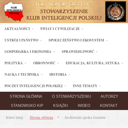
AKTUALNOŚCI
ŚWIAT I CYWILIZACJE
USTRÓJ I PAŃSTWO
SPOŁECZEŃSTWO I EKOSYSTEM
GOSPODARKA I EKONOMIA
SPRAWIEDLIWOŚĆ
POLITYKA
OBRONNOŚĆ
EDUKACJA, KULTURA, SZTUKA
NAUKA I TECHNIKA
HISTORIA
POCZET INTELIGENCJI POLSKIEJ
INNE TEMATY
STRONA GŁÓWNA
O STOWARZYSZENIU
AUTORZY
STANOWISKO KIP
KSIĄŻKI
WIDEO
KONTAKT
Jesteś tutaj:
Strona główna
Archiwum epoka rozumu