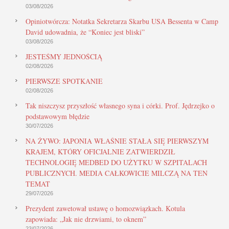
03/08/2026
Opiniotwórcza: Notatka Sekretarza Skarbu USA Bessenta w Camp
David udowadnia, że “Koniec jest bliski”
03/08/2026
JESTEŚMY JEDNOŚCIĄ
02/08/2026
PIERWSZE SPOTKANIE
02/08/2026
Tak niszczysz przyszłość własnego syna i córki. Prof. Jędrzejko o
podstawowym błędzie
30/07/2026
NA ŻYWO: JAPONIA WŁAŚNIE STAŁA SIĘ PIERWSZYM
KRAJEM, KTÓRY OFICJALNIE ZATWIERDZIŁ
TECHNOLOGIĘ MEDBED DO UŻYTKU W SZPITALACH
PUBLICZNYCH. MEDIA CAŁKOWICIE MILCZĄ NA TEN
TEMAT
29/07/2026
Prezydent zawetował ustawę o homozwiązkach. Kotula
zapowiada: „Jak nie drzwiami, to oknem”
23/07/2026