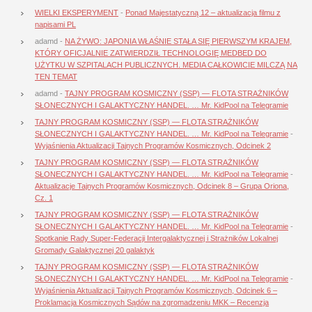
WIELKI EKSPERYMENT
-
Ponad Majestatyczną 12 – aktualizacja filmu z
napisami PL
adamd
-
NA ŻYWO: JAPONIA WŁAŚNIE STAŁA SIĘ PIERWSZYM KRAJEM,
KTÓRY OFICJALNIE ZATWIERDZIŁ TECHNOLOGIĘ MEDBED DO
UŻYTKU W SZPITALACH PUBLICZNYCH. MEDIA CAŁKOWICIE MILCZĄ NA
TEN TEMAT
adamd
-
TAJNY PROGRAM KOSMICZNY (SSP) — FLOTA STRAŻNIKÓW
SŁONECZNYCH I GALAKTYCZNY HANDEL. … Mr. KidPool na Telegramie
TAJNY PROGRAM KOSMICZNY (SSP) — FLOTA STRAŻNIKÓW
SŁONECZNYCH I GALAKTYCZNY HANDEL. … Mr. KidPool na Telegramie
-
Wyjaśnienia Aktualizacji Tajnych Programów Kosmicznych, Odcinek 2
TAJNY PROGRAM KOSMICZNY (SSP) — FLOTA STRAŻNIKÓW
SŁONECZNYCH I GALAKTYCZNY HANDEL. … Mr. KidPool na Telegramie
-
Aktualizacje Tajnych Programów Kosmicznych, Odcinek 8 – Grupa Oriona,
Cz. 1
TAJNY PROGRAM KOSMICZNY (SSP) — FLOTA STRAŻNIKÓW
SŁONECZNYCH I GALAKTYCZNY HANDEL. … Mr. KidPool na Telegramie
-
Spotkanie Rady Super-Federacji Intergalaktycznej i Strażników Lokalnej
Gromady Galaktycznej 20 galaktyk
TAJNY PROGRAM KOSMICZNY (SSP) — FLOTA STRAŻNIKÓW
SŁONECZNYCH I GALAKTYCZNY HANDEL. … Mr. KidPool na Telegramie
-
Wyjaśnienia Aktualizacji Tajnych Programów Kosmicznych, Odcinek 6 –
Proklamacja Kosmicznych Sądów na zgromadzeniu MKK – Recenzja