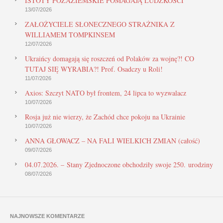
ISTOTY POZAZIEMSKIE POMAGAJĄ LUDZKOŚCI
13/07/2026
ZAŁOŻYCIELE SŁONECZNEGO STRAŻNIKA Z
WILLIAMEM TOMPKINSEM
12/07/2026
Ukraińcy domagają się roszczeń od Polaków za wojnę?! CO
TUTAJ SIĘ WYRABIA?! Prof. Osadczy u Roli!
11/07/2026
Axios: Szczyt NATO był frontem, 24 lipca to wyzwalacz
10/07/2026
Rosja już nie wierzy, że Zachód chce pokoju na Ukrainie
10/07/2026
ANNA GŁOWACZ – NA FALI WIELKICH ZMIAN (całość)
09/07/2026
04.07.2026. – Stany Zjednoczone obchodziły swoje 250. urodziny
08/07/2026
NAJNOWSZE KOMENTARZE