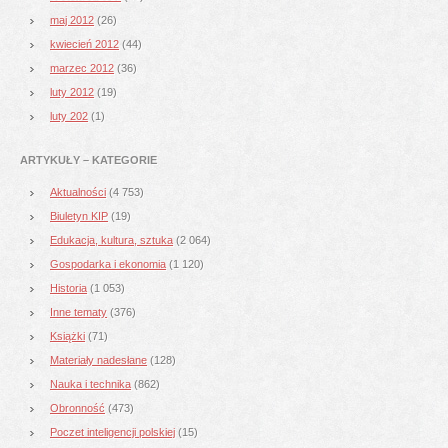
maj 2012
(26)
kwiecień 2012
(44)
marzec 2012
(36)
luty 2012
(19)
luty 202
(1)
ARTYKUŁY – KATEGORIE
Aktualności
(4 753)
Biuletyn KIP
(19)
Edukacja, kultura, sztuka
(2 064)
Gospodarka i ekonomia
(1 120)
Historia
(1 053)
Inne tematy
(376)
Książki
(71)
Materiały nadesłane
(128)
Nauka i technika
(862)
Obronność
(473)
Poczet inteligencji polskiej
(15)