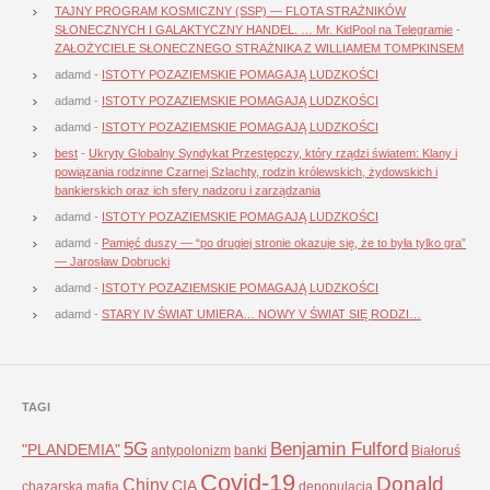
TAJNY PROGRAM KOSMICZNY (SSP) — FLOTA STRAŻNIKÓW
SŁONECZNYCH I GALAKTYCZNY HANDEL. … Mr. KidPool na Telegramie
-
ZAŁOŻYCIELE SŁONECZNEGO STRAŻNIKA Z WILLIAMEM TOMPKINSEM
adamd
-
ISTOTY POZAZIEMSKIE POMAGAJĄ LUDZKOŚCI
adamd
-
ISTOTY POZAZIEMSKIE POMAGAJĄ LUDZKOŚCI
adamd
-
ISTOTY POZAZIEMSKIE POMAGAJĄ LUDZKOŚCI
best
-
Ukryty Globalny Syndykat Przestępczy, który rządzi światem: Klany i
powiązania rodzinne Czarnej Szlachty, rodzin królewskich, żydowskich i
bankierskich oraz ich sfery nadzoru i zarządzania
adamd
-
ISTOTY POZAZIEMSKIE POMAGAJĄ LUDZKOŚCI
adamd
-
Pamięć duszy — “po drugiej stronie okazuje się, że to była tylko gra”
— Jarosław Dobrucki
adamd
-
ISTOTY POZAZIEMSKIE POMAGAJĄ LUDZKOŚCI
adamd
-
STARY IV ŚWIAT UMIERA… NOWY V ŚWIAT SIĘ RODZI…
TAGI
5G
Benjamin Fulford
"PLANDEMIA"
antypolonizm
banki
Białoruś
Covid-19
Donald
Chiny
CIA
chazarska mafia
depopulacja