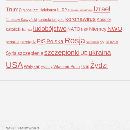
Izrael
Trump
globalizm
Holokaust
III RP
II wojna światowa
koronawirus
Kościół
kontrola umysłu
Jarosław Kaczyński
ludobójstwo
NWO
Niemcy
NATO
katolicki
lichwa
NBP
Rosja
PiS
Polska
syjonizm
pieniądz
pedofilia
satanizm
szczepionki
ukraina
UE
Syria
szczepienia
USA
Żydzi
Watykan
Władimir Putin
wybory
ZSRR
NASZE STANOWISKO