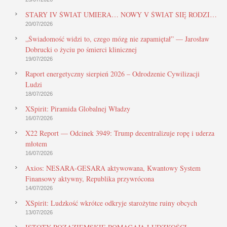
STARY IV ŚWIAT UMIERA… NOWY V ŚWIAT SIĘ RODZI…
20/07/2026
„Świadomość widzi to, czego mózg nie zapamiętał” — Jarosław
Dobrucki o życiu po śmierci klinicznej
19/07/2026
Raport energetyczny sierpień 2026 – Odrodzenie Cywilizacji
Ludzi
18/07/2026
XSpirit: Piramida Globalnej Władzy
16/07/2026
X22 Report — Odcinek 3949: Trump decentralizuje ropę i uderza
młotem
16/07/2026
Axios: NESARA-GESARA aktywowana, Kwantowy System
Finansowy aktywny, Republika przywrócona
14/07/2026
XSpirit: Ludzkość wkrótce odkryje starożytne ruiny obcych
13/07/2026