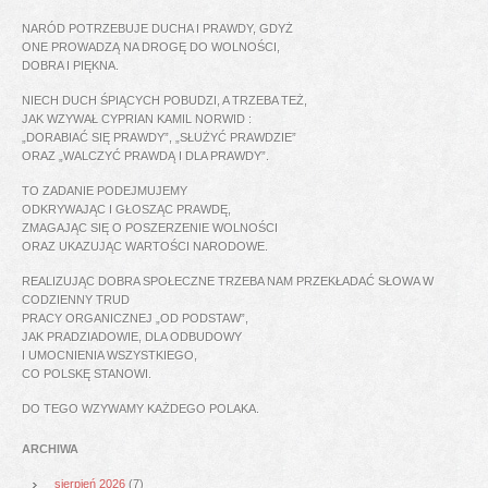
NARÓD POTRZEBUJE DUCHA I PRAWDY, GDYŻ
ONE PROWADZĄ NA DROGĘ DO WOLNOŚCI,
DOBRA I PIĘKNA.
NIECH DUCH ŚPIĄCYCH POBUDZI, A TRZEBA TEŻ,
JAK WZYWAŁ CYPRIAN KAMIL NORWID :
„DORABIAĆ SIĘ PRAWDY”, „SŁUŻYĆ PRAWDZIE”
ORAZ „WALCZYĆ PRAWDĄ I DLA PRAWDY”.
TO ZADANIE PODEJMUJEMY
ODKRYWAJĄC I GŁOSZĄC PRAWDĘ,
ZMAGAJĄC SIĘ O POSZERZENIE WOLNOŚCI
ORAZ UKAZUJĄC WARTOŚCI NARODOWE.
REALIZUJĄC DOBRA SPOŁECZNE TRZEBA NAM PRZEKŁADAĆ SŁOWA W
CODZIENNY TRUD
PRACY ORGANICZNEJ „OD PODSTAW”,
JAK PRADZIADOWIE, DLA ODBUDOWY
I UMOCNIENIA WSZYSTKIEGO,
CO POLSKĘ STANOWI.
DO TEGO WZYWAMY KAŻDEGO POLAKA.
ARCHIWA
sierpień 2026
(7)