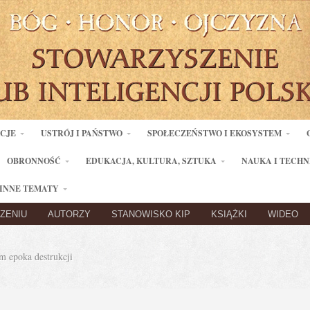
ACJE
USTRÓJ I PAŃSTWO
SPOŁECZEŃSTWO I EKOSYSTEM
OBRONNOŚĆ
EDUKACJA, KULTURA, SZTUKA
NAUKA I TECHN
INNE TEMATY
ZENIU
AUTORZY
STANOWISKO KIP
KSIĄŻKI
WIDEO
 epoka destrukcji