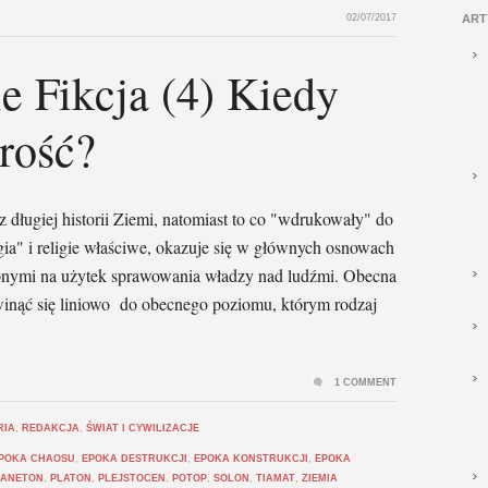
02/07/2017
ART
e Fikcja (4) Kiedy
rość?
z długiej historii Ziemi, natomiast to co "wdrukowały" do
gia" i religie właściwe, okazuje się w głównych osnowach
rzonymi na użytek sprawowania władzy nad ludźmi. Obecna
zwinąć się liniowo do obecnego poziomu, którym rodzaj
1 COMMENT
RIA
,
REDAKCJA
,
ŚWIAT I CYWILIZACJE
POKA CHAOSU
,
EPOKA DESTRUKCJI
,
EPOKA KONSTRUKCJI
,
EPOKA
ANETON
,
PLATON
,
PLEJSTOCEN
,
POTOP
,
SOLON
,
TIAMAT
,
ZIEMIA