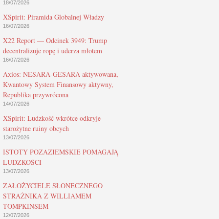
18/07/2026
XSpirit: Piramida Globalnej Władzy
16/07/2026
X22 Report — Odcinek 3949: Trump
decentralizuje ropę i uderza młotem
16/07/2026
Axios: NESARA-GESARA aktywowana,
Kwantowy System Finansowy aktywny,
Republika przywrócona
14/07/2026
XSpirit: Ludzkość wkrótce odkryje
starożytne ruiny obcych
13/07/2026
ISTOTY POZAZIEMSKIE POMAGAJĄ
LUDZKOŚCI
13/07/2026
ZAŁOŻYCIELE SŁONECZNEGO
STRAŻNIKA Z WILLIAMEM
TOMPKINSEM
12/07/2026