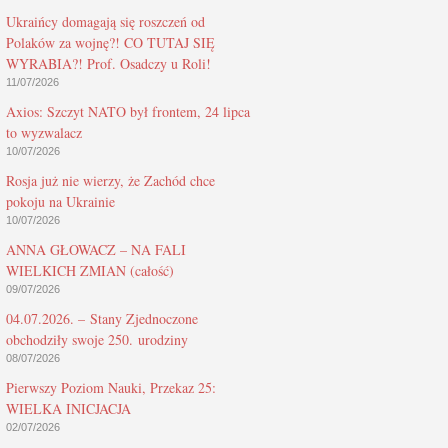
Ukraińcy domagają się roszczeń od
Polaków za wojnę?! CO TUTAJ SIĘ
WYRABIA?! Prof. Osadczy u Roli!
11/07/2026
Axios: Szczyt NATO był frontem, 24 lipca
to wyzwalacz
10/07/2026
Rosja już nie wierzy, że Zachód chce
pokoju na Ukrainie
10/07/2026
ANNA GŁOWACZ – NA FALI
WIELKICH ZMIAN (całość)
09/07/2026
04.07.2026. – Stany Zjednoczone
obchodziły swoje 250. urodziny
08/07/2026
Pierwszy Poziom Nauki, Przekaz 25:
WIELKA INICJACJA
02/07/2026