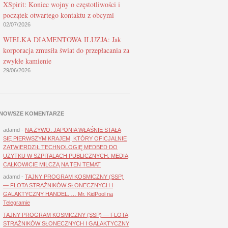
XSpirit: Koniec wojny o częstotliwości i
początek otwartego kontaktu z obcymi
02/07/2026
WIELKA DIAMENTOWA ILUZJA: Jak
korporacja zmusiła świat do przepłacania za
zwykłe kamienie
29/06/2026
NOWSZE KOMENTARZE
adamd
-
NA ŻYWO: JAPONIA WŁAŚNIE STAŁA
SIĘ PIERWSZYM KRAJEM, KTÓRY OFICJALNIE
ZATWIERDZIŁ TECHNOLOGIĘ MEDBED DO
UŻYTKU W SZPITALACH PUBLICZNYCH. MEDIA
CAŁKOWICIE MILCZĄ NA TEN TEMAT
adamd
-
TAJNY PROGRAM KOSMICZNY (SSP)
— FLOTA STRAŻNIKÓW SŁONECZNYCH I
GALAKTYCZNY HANDEL. … Mr. KidPool na
Telegramie
TAJNY PROGRAM KOSMICZNY (SSP) — FLOTA
STRAŻNIKÓW SŁONECZNYCH I GALAKTYCZNY