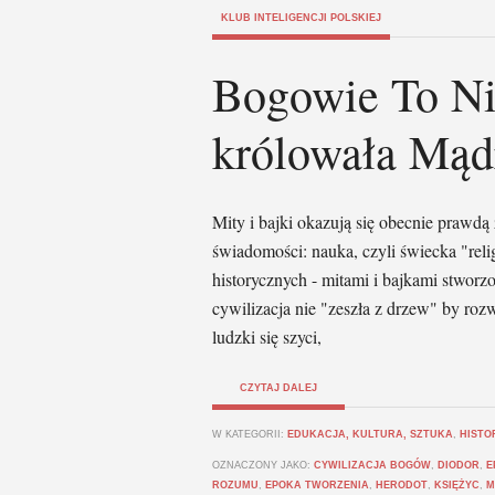
KLUB INTELIGENCJI POLSKIEJ
Bogowie To Ni
królowała Mąd
Mity i bajki okazują się obecnie prawdą 
świadomości: nauka, czyli świecka "reli
historycznych - mitami i bajkami stwo
cywilizacja nie "zeszła z drzew" by ro
ludzki się szyci,
CZYTAJ DALEJ
W KATEGORII:
EDUKACJA, KULTURA, SZTUKA
,
HISTO
OZNACZONY JAKO:
CYWILIZACJA BOGÓW
,
DIODOR
,
E
ROZUMU
,
EPOKA TWORZENIA
,
HERODOT
,
KSIĘŻYC
,
M