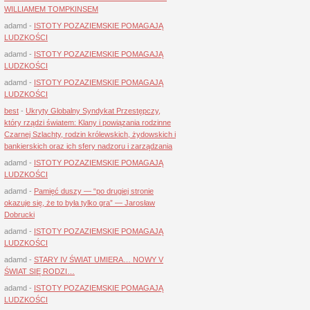
WILLIAMEM TOMPKINSEM
adamd
-
ISTOTY POZAZIEMSKIE POMAGAJĄ
LUDZKOŚCI
adamd
-
ISTOTY POZAZIEMSKIE POMAGAJĄ
LUDZKOŚCI
adamd
-
ISTOTY POZAZIEMSKIE POMAGAJĄ
LUDZKOŚCI
best
-
Ukryty Globalny Syndykat Przestępczy,
który rządzi światem: Klany i powiązania rodzinne
Czarnej Szlachty, rodzin królewskich, żydowskich i
bankierskich oraz ich sfery nadzoru i zarządzania
adamd
-
ISTOTY POZAZIEMSKIE POMAGAJĄ
LUDZKOŚCI
adamd
-
Pamięć duszy — “po drugiej stronie
okazuje się, że to była tylko gra” — Jarosław
Dobrucki
adamd
-
ISTOTY POZAZIEMSKIE POMAGAJĄ
LUDZKOŚCI
adamd
-
STARY IV ŚWIAT UMIERA… NOWY V
ŚWIAT SIĘ RODZI…
adamd
-
ISTOTY POZAZIEMSKIE POMAGAJĄ
LUDZKOŚCI