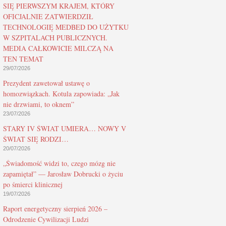
SIĘ PIERWSZYM KRAJEM, KTÓRY
OFICJALNIE ZATWIERDZIŁ
TECHNOLOGIĘ MEDBED DO UŻYTKU
W SZPITALACH PUBLICZNYCH.
MEDIA CAŁKOWICIE MILCZĄ NA
TEN TEMAT
29/07/2026
Prezydent zawetował ustawę o
homozwiązkach. Kotula zapowiada: „Jak
nie drzwiami, to oknem”
23/07/2026
STARY IV ŚWIAT UMIERA… NOWY V
ŚWIAT SIĘ RODZI…
20/07/2026
„Świadomość widzi to, czego mózg nie
zapamiętał” — Jarosław Dobrucki o życiu
po śmierci klinicznej
19/07/2026
Raport energetyczny sierpień 2026 –
Odrodzenie Cywilizacji Ludzi