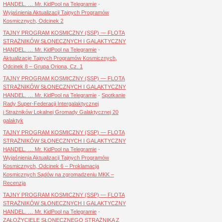
HANDEL. … Mr. KidPool na Telegramie
-
Wyjaśnienia Aktualizacji Tajnych Programów
Kosmicznych, Odcinek 2
TAJNY PROGRAM KOSMICZNY (SSP) — FLOTA
STRAŻNIKÓW SŁONECZNYCH I GALAKTYCZNY
HANDEL. … Mr. KidPool na Telegramie
-
Aktualizacje Tajnych Programów Kosmicznych,
Odcinek 8 – Grupa Oriona, Cz. 1
TAJNY PROGRAM KOSMICZNY (SSP) — FLOTA
STRAŻNIKÓW SŁONECZNYCH I GALAKTYCZNY
HANDEL. … Mr. KidPool na Telegramie
-
Spotkanie
Rady Super-Federacji Intergalaktycznej
i Strażników Lokalnej Gromady Galaktycznej 20
galaktyk
TAJNY PROGRAM KOSMICZNY (SSP) — FLOTA
STRAŻNIKÓW SŁONECZNYCH I GALAKTYCZNY
HANDEL. … Mr. KidPool na Telegramie
-
Wyjaśnienia Aktualizacji Tajnych Programów
Kosmicznych, Odcinek 6 – Proklamacja
Kosmicznych Sądów na zgromadzeniu MKK –
Recenzja
TAJNY PROGRAM KOSMICZNY (SSP) — FLOTA
STRAŻNIKÓW SŁONECZNYCH I GALAKTYCZNY
HANDEL. … Mr. KidPool na Telegramie
-
ZAŁOŻYCIELE SŁONECZNEGO STRAŻNIKA Z