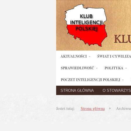
AKTUALNOŚCI
ŚWIAT I CYWILIZ
SPRAWIEDLIWOŚĆ
POLITYKA
POCZET INTELIGENCJI POLSKIEJ
STRONA GŁÓWNA
O STOWARZYS
Jesteś tutaj:
Strona główna
Archiwum