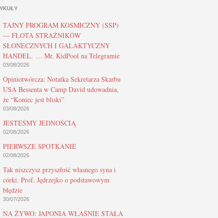
YKUŁY
TAJNY PROGRAM KOSMICZNY (SSP)
— FLOTA STRAŻNIKÓW
SŁONECZNYCH I GALAKTYCZNY
HANDEL. … Mr. KidPool na Telegramie
03/08/2026
Opiniotwórcza: Notatka Sekretarza Skarbu
USA Bessenta w Camp David udowadnia,
że “Koniec jest bliski”
03/08/2026
JESTEŚMY JEDNOŚCIĄ
02/08/2026
PIERWSZE SPOTKANIE
02/08/2026
Tak niszczysz przyszłość własnego syna i
córki. Prof. Jędrzejko o podstawowym
błędzie
30/07/2026
NA ŻYWO: JAPONIA WŁAŚNIE STAŁA