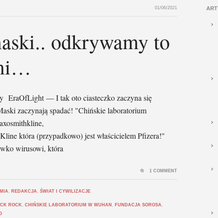
01/06/2021
ART
ski.. odkrywamy to
mi…
y EraOfLight — I tak oto ciasteczko zaczyna się
 Maski zaczynają spadać! "Chińskie laboratorium
laxosmithkline,
Kline która (przypadkowo) jest właścicielem Pfizera!"
iwko wirusowi, która
1 COMMENT
MIA
,
REDAKCJA
,
ŚWIAT I CYWILIZACJE
CK ROCK
,
CHIŃSKIE LABORATORIUM W WUHAN
,
FUNDACJA SOROSA
,
O