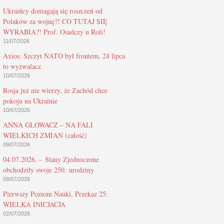
Ukraińcy domagają się roszczeń od
Polaków za wojnę?! CO TUTAJ SIĘ
WYRABIA?! Prof. Osadczy u Roli!
11/07/2026
Axios: Szczyt NATO był frontem, 24 lipca
to wyzwalacz
10/07/2026
Rosja już nie wierzy, że Zachód chce
pokoju na Ukrainie
10/07/2026
ANNA GŁOWACZ – NA FALI
WIELKICH ZMIAN (całość)
09/07/2026
04.07.2026. – Stany Zjednoczone
obchodziły swoje 250. urodziny
08/07/2026
Pierwszy Poziom Nauki, Przekaz 25:
WIELKA INICJACJA
02/07/2026