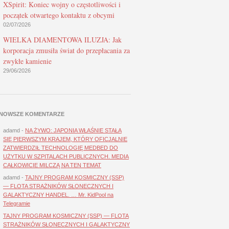
XSpirit: Koniec wojny o częstotliwości i
początek otwartego kontaktu z obcymi
02/07/2026
WIELKA DIAMENTOWA ILUZJA: Jak
korporacja zmusiła świat do przepłacania za
zwykłe kamienie
29/06/2026
NOWSZE KOMENTARZE
adamd
-
NA ŻYWO: JAPONIA WŁAŚNIE STAŁA
SIĘ PIERWSZYM KRAJEM, KTÓRY OFICJALNIE
ZATWIERDZIŁ TECHNOLOGIĘ MEDBED DO
UŻYTKU W SZPITALACH PUBLICZNYCH. MEDIA
CAŁKOWICIE MILCZĄ NA TEN TEMAT
adamd
-
TAJNY PROGRAM KOSMICZNY (SSP)
— FLOTA STRAŻNIKÓW SŁONECZNYCH I
GALAKTYCZNY HANDEL. … Mr. KidPool na
Telegramie
TAJNY PROGRAM KOSMICZNY (SSP) — FLOTA
STRAŻNIKÓW SŁONECZNYCH I GALAKTYCZNY