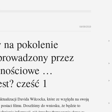
04/09/2019
 na pokolenie
eprowadzony przez
cznościowe …
est? cześć 1
aktualizacji Davida Wilcocka, które ze względu na swoją
postaci filmu. Doszliśmy do wniosku, że będzie to
chnianie informacji, niż żmudne tłumaczenie słowo w