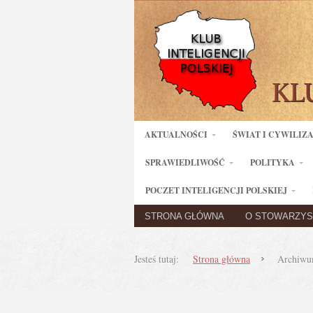
AKTUALNOŚCI
ŚWIAT I CYWILIZ
SPRAWIEDLIWOŚĆ
POLITYKA
POCZET INTELIGENCJI POLSKIEJ
STRONA GŁÓWNA
O STOWARZYS
Jesteś tutaj:
Strona główna
Archiwu