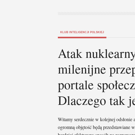
KLUB INTELIGENCJI POLSKIEJ
Atak nuklearny
milenijne prz
portale społe
Dlaczego tak j
Witamy serdecznie w kolejnej odsłonie 
ogromną objętość będą przedstawiane w 
bardziej efektywny sposób na rozpowsze