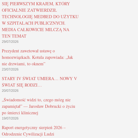
SIĘ PIERWSZYM KRAJEM, KTÓRY
OFICJALNIE ZATWIERDZIŁ
TECHNOLOGIĘ MEDBED DO UŻYTKU
W SZPITALACH PUBLICZNYCH.
MEDIA CAŁKOWICIE MILCZĄ NA
TEN TEMAT
29/07/2026
Prezydent zawetował ustawę o
homozwiązkach. Kotula zapowiada: „Jak
nie drzwiami, to oknem”
23/07/2026
STARY IV ŚWIAT UMIERA… NOWY V
ŚWIAT SIĘ RODZI…
20/07/2026
„Świadomość widzi to, czego mózg nie
zapamiętał” — Jarosław Dobrucki o życiu
po śmierci klinicznej
19/07/2026
Raport energetyczny sierpień 2026 –
Odrodzenie Cywilizacji Ludzi