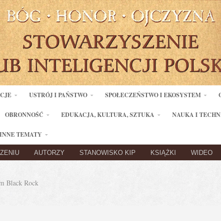
ACJE
USTRÓJ I PAŃSTWO
SPOŁECZEŃSTWO I EKOSYSTEM
OBRONNOŚĆ
EDUKACJA, KULTURA, SZTUKA
NAUKA I TECHN
INNE TEMATY
ZENIU
AUTORZY
STANOWISKO KIP
KSIĄŻKI
WIDEO
m Black Rock