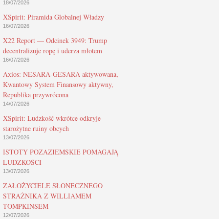
18/07/2026
XSpirit: Piramida Globalnej Władzy
16/07/2026
X22 Report — Odcinek 3949: Trump
decentralizuje ropę i uderza młotem
16/07/2026
Axios: NESARA-GESARA aktywowana,
Kwantowy System Finansowy aktywny,
Republika przywrócona
14/07/2026
XSpirit: Ludzkość wkrótce odkryje
starożytne ruiny obcych
13/07/2026
ISTOTY POZAZIEMSKIE POMAGAJĄ
LUDZKOŚCI
13/07/2026
ZAŁOŻYCIELE SŁONECZNEGO
STRAŻNIKA Z WILLIAMEM
TOMPKINSEM
12/07/2026