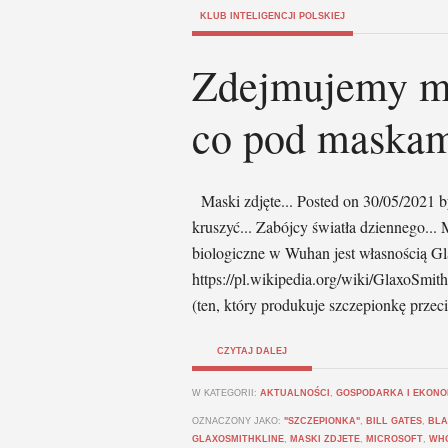
KLUB INTELIGENCJI POLSKIEJ
Zdejmujemy ma
co pod maska
Maski zdjęte... Posted on 30/05/2021 b
kruszyć... Zabójcy światła dziennego...
biologiczne w Wuhan jest własnością G
https://pl.wikipedia.org/wiki/GlaxoSmith
(ten, który produkuje szczepionkę przec
CZYTAJ DALEJ
W KATEGORII:
AKTUALNOŚCI
,
GOSPODARKA I EKONO
OZNACZONY JAKO:
"SZCZEPIONKA"
,
BILL GATES
,
BLA
GLAXOSMITHKLINE
,
MASKI ZDJETE
,
MICROSOFT
,
WH