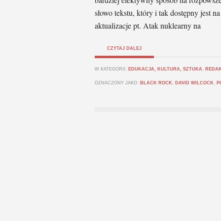
słowo tekstu, który i tak dostępny jest
aktualizacje pt. Atak nuklearny na
CZYTAJ DALEJ
W KATEGORII:
EDUKACJA, KULTURA, SZTUKA
,
REDA
OZNACZONY JAKO:
BLACK ROCK
,
DAVID WILCOCK
,
P