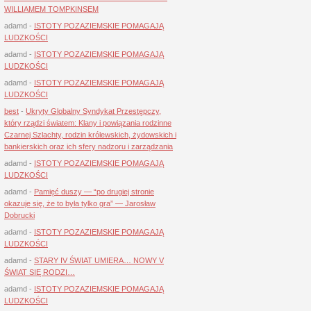
WILLIAMEM TOMPKINSEM
adamd
-
ISTOTY POZAZIEMSKIE POMAGAJĄ
LUDZKOŚCI
adamd
-
ISTOTY POZAZIEMSKIE POMAGAJĄ
LUDZKOŚCI
adamd
-
ISTOTY POZAZIEMSKIE POMAGAJĄ
LUDZKOŚCI
best
-
Ukryty Globalny Syndykat Przestępczy,
który rządzi światem: Klany i powiązania rodzinne
Czarnej Szlachty, rodzin królewskich, żydowskich i
bankierskich oraz ich sfery nadzoru i zarządzania
adamd
-
ISTOTY POZAZIEMSKIE POMAGAJĄ
LUDZKOŚCI
adamd
-
Pamięć duszy — “po drugiej stronie
okazuje się, że to była tylko gra” — Jarosław
Dobrucki
adamd
-
ISTOTY POZAZIEMSKIE POMAGAJĄ
LUDZKOŚCI
adamd
-
STARY IV ŚWIAT UMIERA… NOWY V
ŚWIAT SIĘ RODZI…
adamd
-
ISTOTY POZAZIEMSKIE POMAGAJĄ
LUDZKOŚCI