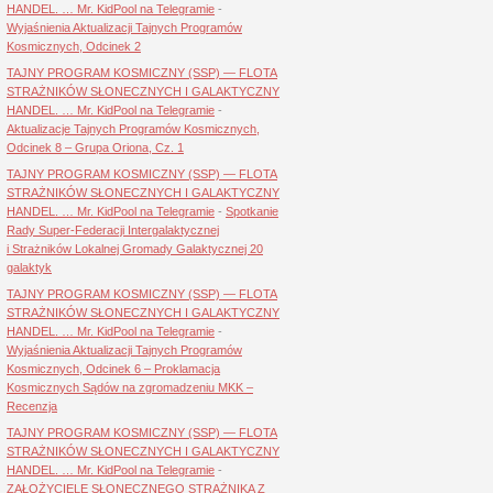
HANDEL. … Mr. KidPool na Telegramie
-
Wyjaśnienia Aktualizacji Tajnych Programów
Kosmicznych, Odcinek 2
TAJNY PROGRAM KOSMICZNY (SSP) — FLOTA
STRAŻNIKÓW SŁONECZNYCH I GALAKTYCZNY
HANDEL. … Mr. KidPool na Telegramie
-
Aktualizacje Tajnych Programów Kosmicznych,
Odcinek 8 – Grupa Oriona, Cz. 1
TAJNY PROGRAM KOSMICZNY (SSP) — FLOTA
STRAŻNIKÓW SŁONECZNYCH I GALAKTYCZNY
HANDEL. … Mr. KidPool na Telegramie
-
Spotkanie
Rady Super-Federacji Intergalaktycznej
i Strażników Lokalnej Gromady Galaktycznej 20
galaktyk
TAJNY PROGRAM KOSMICZNY (SSP) — FLOTA
STRAŻNIKÓW SŁONECZNYCH I GALAKTYCZNY
HANDEL. … Mr. KidPool na Telegramie
-
Wyjaśnienia Aktualizacji Tajnych Programów
Kosmicznych, Odcinek 6 – Proklamacja
Kosmicznych Sądów na zgromadzeniu MKK –
Recenzja
TAJNY PROGRAM KOSMICZNY (SSP) — FLOTA
STRAŻNIKÓW SŁONECZNYCH I GALAKTYCZNY
HANDEL. … Mr. KidPool na Telegramie
-
ZAŁOŻYCIELE SŁONECZNEGO STRAŻNIKA Z