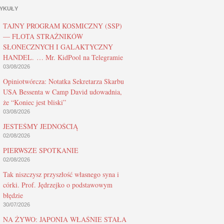
YKUŁY
TAJNY PROGRAM KOSMICZNY (SSP)
— FLOTA STRAŻNIKÓW
SŁONECZNYCH I GALAKTYCZNY
HANDEL. … Mr. KidPool na Telegramie
03/08/2026
Opiniotwórcza: Notatka Sekretarza Skarbu
USA Bessenta w Camp David udowadnia,
że “Koniec jest bliski”
03/08/2026
JESTEŚMY JEDNOŚCIĄ
02/08/2026
PIERWSZE SPOTKANIE
02/08/2026
Tak niszczysz przyszłość własnego syna i
córki. Prof. Jędrzejko o podstawowym
błędzie
30/07/2026
NA ŻYWO: JAPONIA WŁAŚNIE STAŁA