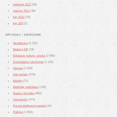
kwiecień 2012
(44)
marzec 2012
(36)
luty 2012
(19)
luty 202
(1)
ARTYKUŁY – KATEGORIE
Aktualności
(4 753)
Biuletyn KIP
(19)
Edukacja, kultura, sztuka
(2 065)
Gospodarka i ekonomia
(1 120)
Historia
(1 053)
Inne tematy
(376)
Książki
(71)
Materiały nadesłane
(128)
Nauka i technika
(862)
Obronność
(473)
Poczet inteligencji polskiej
(15)
Polityka
(1 853)