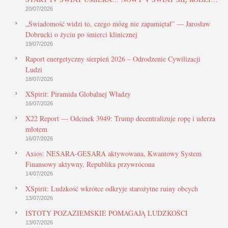
20/07/2026
„Świadomość widzi to, czego mózg nie zapamiętał” — Jarosław
Dobrucki o życiu po śmierci klinicznej
19/07/2026
Raport energetyczny sierpień 2026 – Odrodzenie Cywilizacji
Ludzi
18/07/2026
XSpirit: Piramida Globalnej Władzy
16/07/2026
X22 Report — Odcinek 3949: Trump decentralizuje ropę i uderza
młotem
16/07/2026
Axios: NESARA-GESARA aktywowana, Kwantowy System
Finansowy aktywny, Republika przywrócona
14/07/2026
XSpirit: Ludzkość wkrótce odkryje starożytne ruiny obcych
13/07/2026
ISTOTY POZAZIEMSKIE POMAGAJĄ LUDZKOŚCI
13/07/2026