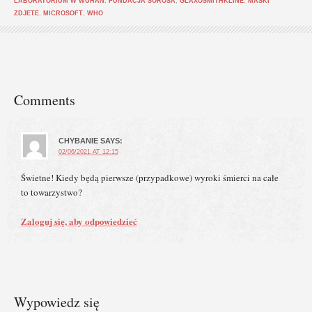
LABORATORIUM W WUHAN
,
FUNDACJA SOROSA
,
GLAXOSMITHKLINE
,
MASKI
ZDJETE
,
MICROSOFT
,
WHO
Comments
CHYBANIE
SAYS:
02/06/2021 AT 12:15
Świetne! Kiedy będą pierwsze (przypadkowe) wyroki śmierci na całe
to towarzystwo?
Zaloguj się, aby odpowiedzieć
Wypowiedz się