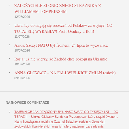
ZAŁOŻYCIELE SŁONECZNEGO STRAŻNIKA Z
WILLIAMEM TOMPKINSEM
12/07/2026
Ukraińcy domagają się roszczeń od Polaków za wojnę?! CO
TUTAJ SIĘ WYRABIA?! Prof. Osadczy u Roli!
11/07/2026
Axios: Szczyt NATO był frontem, 24 lipca to wyzwalacz
10/07/2026
Rosja już nie wierzy, że Zachód chce pokoju na Ukrainie
10/07/2026
ANNA GŁOWACZ – NA FALI WIELKICH ZMIAN (całość)
09/07/2026
NAJNOWSZE KOMENTARZE
TAJEMNICE JAK RZĄDZONY BYŁ NASZ ŚWIAT OD TYSIĘCY LAT… DO
TERAZ !!!
-
Ukryty Globalny Syndykat Przestępczy, który rządzi światem:
Klany i powiązania rodzinne Czarnej Szlachty, rodzin królewskich,
żydowskich i bankierskich oraz ich sfery nadzoru i zarządzania