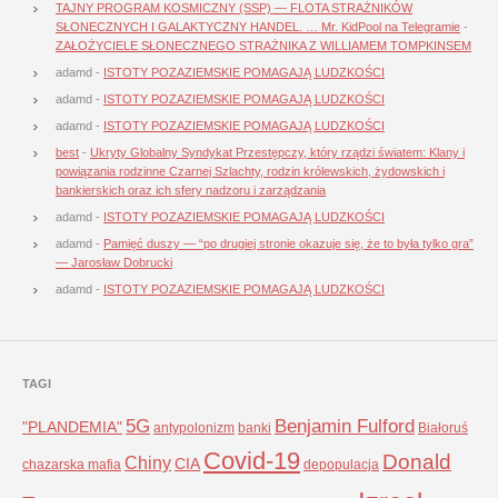
TAJNY PROGRAM KOSMICZNY (SSP) — FLOTA STRAŻNIKÓW
SŁONECZNYCH I GALAKTYCZNY HANDEL. … Mr. KidPool na Telegramie
-
ZAŁOŻYCIELE SŁONECZNEGO STRAŻNIKA Z WILLIAMEM TOMPKINSEM
adamd
-
ISTOTY POZAZIEMSKIE POMAGAJĄ LUDZKOŚCI
adamd
-
ISTOTY POZAZIEMSKIE POMAGAJĄ LUDZKOŚCI
adamd
-
ISTOTY POZAZIEMSKIE POMAGAJĄ LUDZKOŚCI
best
-
Ukryty Globalny Syndykat Przestępczy, który rządzi światem: Klany i
powiązania rodzinne Czarnej Szlachty, rodzin królewskich, żydowskich i
bankierskich oraz ich sfery nadzoru i zarządzania
adamd
-
ISTOTY POZAZIEMSKIE POMAGAJĄ LUDZKOŚCI
adamd
-
Pamięć duszy — “po drugiej stronie okazuje się, że to była tylko gra”
— Jarosław Dobrucki
adamd
-
ISTOTY POZAZIEMSKIE POMAGAJĄ LUDZKOŚCI
TAGI
5G
Benjamin Fulford
"PLANDEMIA"
antypolonizm
banki
Białoruś
Covid-19
Donald
Chiny
CIA
chazarska mafia
depopulacja