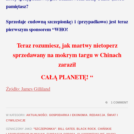
pamiętasz?
Sprzedaje cudowną szczepionkę) i (przypadkowo) jest teraz
pierwszym
sponsorem “WHO!
Teraz rozumiesz, jak martwy nietoperz
sprzedawany na mokrym targu w Chinach
zaraził
CAŁĄ PLANETĘ! “
Źródło: James Gilliland
1 COMMENT
W KATEGORII:
AKTUALNOŚCI
,
GOSPODARKA I EKONOMIA
,
REDAKCJA
,
ŚWIAT I
CYWILIZACJE
OZNACZONY JAKO:
"SZCZEPIONKA"
,
BILL GATES
,
BLACK ROCK
,
CHIŃSKIE