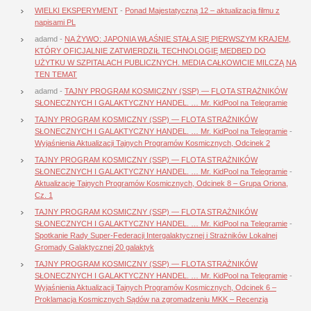
WIELKI EKSPERYMENT
-
Ponad Majestatyczną 12 – aktualizacja filmu z
napisami PL
adamd
-
NA ŻYWO: JAPONIA WŁAŚNIE STAŁA SIĘ PIERWSZYM KRAJEM,
KTÓRY OFICJALNIE ZATWIERDZIŁ TECHNOLOGIĘ MEDBED DO
UŻYTKU W SZPITALACH PUBLICZNYCH. MEDIA CAŁKOWICIE MILCZĄ NA
TEN TEMAT
adamd
-
TAJNY PROGRAM KOSMICZNY (SSP) — FLOTA STRAŻNIKÓW
SŁONECZNYCH I GALAKTYCZNY HANDEL. … Mr. KidPool na Telegramie
TAJNY PROGRAM KOSMICZNY (SSP) — FLOTA STRAŻNIKÓW
SŁONECZNYCH I GALAKTYCZNY HANDEL. … Mr. KidPool na Telegramie
-
Wyjaśnienia Aktualizacji Tajnych Programów Kosmicznych, Odcinek 2
TAJNY PROGRAM KOSMICZNY (SSP) — FLOTA STRAŻNIKÓW
SŁONECZNYCH I GALAKTYCZNY HANDEL. … Mr. KidPool na Telegramie
-
Aktualizacje Tajnych Programów Kosmicznych, Odcinek 8 – Grupa Oriona,
Cz. 1
TAJNY PROGRAM KOSMICZNY (SSP) — FLOTA STRAŻNIKÓW
SŁONECZNYCH I GALAKTYCZNY HANDEL. … Mr. KidPool na Telegramie
-
Spotkanie Rady Super-Federacji Intergalaktycznej i Strażników Lokalnej
Gromady Galaktycznej 20 galaktyk
TAJNY PROGRAM KOSMICZNY (SSP) — FLOTA STRAŻNIKÓW
SŁONECZNYCH I GALAKTYCZNY HANDEL. … Mr. KidPool na Telegramie
-
Wyjaśnienia Aktualizacji Tajnych Programów Kosmicznych, Odcinek 6 –
Proklamacja Kosmicznych Sądów na zgromadzeniu MKK – Recenzja