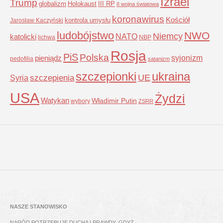
Izrael
Trump
globalizm
Holokaust
III RP
II wojna światowa
koronawirus
Kościół
kontrola umysłu
Jarosław Kaczyński
ludobójstwo
NWO
Niemcy
NATO
katolicki
lichwa
NBP
Rosja
PiS
Polska
syjonizm
pieniądz
pedofilia
satanizm
szczepionki
ukraina
UE
Syria
szczepienia
USA
Żydzi
Watykan
Władimir Putin
wybory
ZSRR
NASZE STANOWISKO
NARÓD POTRZEBUJE DUCHA I PRAWDY, GDYŻ