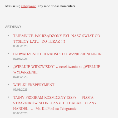
Musisz się
zalogować
, aby móc dodać komentarz.
ARTYKUŁY
TAJEMNICE JAK RZĄDZONY BYŁ NASZ ŚWIAT OD
TYSIĘCY LAT… DO TERAZ !!!
08/08/2026
PROWADZENIE LUDZKOŚCI DO WZNIESIENIA￼ ￼
07/08/2026
„WIELKIE WIDOWISKO” w oczekiwaniu na „WIELKIE
WYDARZENIE”
07/08/2026
WIELKI EKSPERYMENT
07/08/2026
TAJNY PROGRAM KOSMICZNY (SSP) — FLOTA
STRAŻNIKÓW SŁONECZNYCH I GALAKTYCZNY
HANDEL. … Mr. KidPool na Telegramie
03/08/2026