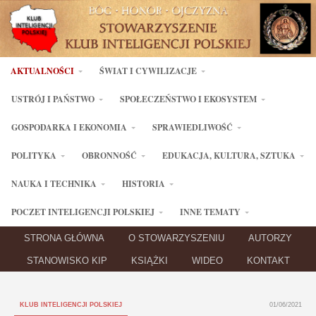
AKTUALNOŚCI
ŚWIAT I CYWILIZACJE
USTRÓJ I PAŃSTWO
SPOŁECZEŃSTWO I EKOSYSTEM
GOSPODARKA I EKONOMIA
SPRAWIEDLIWOŚĆ
POLITYKA
OBRONNOŚĆ
EDUKACJA, KULTURA, SZTUKA
NAUKA I TECHNIKA
HISTORIA
POCZET INTELIGENCJI POLSKIEJ
INNE TEMATY
STRONA GŁÓWNA
O STOWARZYSZENIU
AUTORZY
STANOWISKO KIP
KSIĄŻKI
WIDEO
KONTAKT
KLUB INTELIGENCJI POLSKIEJ
01/06/2021