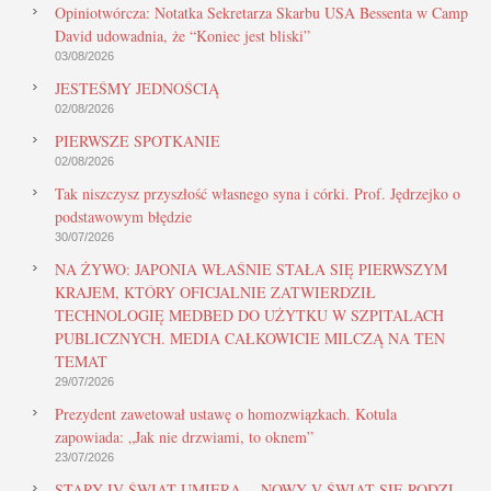
Opiniotwórcza: Notatka Sekretarza Skarbu USA Bessenta w Camp
David udowadnia, że “Koniec jest bliski”
03/08/2026
JESTEŚMY JEDNOŚCIĄ
02/08/2026
PIERWSZE SPOTKANIE
02/08/2026
Tak niszczysz przyszłość własnego syna i córki. Prof. Jędrzejko o
podstawowym błędzie
30/07/2026
NA ŻYWO: JAPONIA WŁAŚNIE STAŁA SIĘ PIERWSZYM
KRAJEM, KTÓRY OFICJALNIE ZATWIERDZIŁ
TECHNOLOGIĘ MEDBED DO UŻYTKU W SZPITALACH
PUBLICZNYCH. MEDIA CAŁKOWICIE MILCZĄ NA TEN
TEMAT
29/07/2026
Prezydent zawetował ustawę o homozwiązkach. Kotula
zapowiada: „Jak nie drzwiami, to oknem”
23/07/2026
STARY IV ŚWIAT UMIERA… NOWY V ŚWIAT SIĘ RODZI…