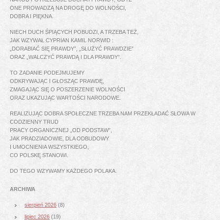
ONE PROWADZĄ NA DROGĘ DO WOLNOŚCI,
DOBRA I PIĘKNA.
NIECH DUCH ŚPIĄCYCH POBUDZI, A TRZEBA TEŻ,
JAK WZYWAŁ CYPRIAN KAMIL NORWID :
„DORABIAĆ SIĘ PRAWDY”, „SŁUŻYĆ PRAWDZIE”
ORAZ „WALCZYĆ PRAWDĄ I DLA PRAWDY”.
TO ZADANIE PODEJMUJEMY
ODKRYWAJĄC I GŁOSZĄC PRAWDĘ,
ZMAGAJĄC SIĘ O POSZERZENIE WOLNOŚCI
ORAZ UKAZUJĄC WARTOŚCI NARODOWE.
REALIZUJĄC DOBRA SPOŁECZNE TRZEBA NAM PRZEKŁADAĆ SŁOWA W
CODZIENNY TRUD
PRACY ORGANICZNEJ „OD PODSTAW”,
JAK PRADZIADOWIE, DLA ODBUDOWY
I UMOCNIENIA WSZYSTKIEGO,
CO POLSKĘ STANOWI.
DO TEGO WZYWAMY KAŻDEGO POLAKA.
ARCHIWA
sierpień 2026
(8)
lipiec 2026
(19)