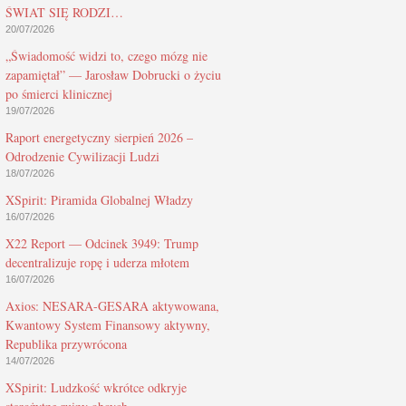
ŚWIAT SIĘ RODZI…
20/07/2026
„Świadomość widzi to, czego mózg nie
zapamiętał” — Jarosław Dobrucki o życiu
po śmierci klinicznej
19/07/2026
Raport energetyczny sierpień 2026 –
Odrodzenie Cywilizacji Ludzi
18/07/2026
XSpirit: Piramida Globalnej Władzy
16/07/2026
X22 Report — Odcinek 3949: Trump
decentralizuje ropę i uderza młotem
16/07/2026
Axios: NESARA-GESARA aktywowana,
Kwantowy System Finansowy aktywny,
Republika przywrócona
14/07/2026
XSpirit: Ludzkość wkrótce odkryje