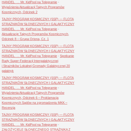
HANDEL. … Mr. KidPool na Telegramie
-
Wyjaśnienia Aktualizacji Tajnych Programów
Kosmicznych, Odcinek 2
TAJNY PROGRAM KOSMICZNY (SSP) — FLOTA
STRAŻNIKÓW SŁONECZNYCH I GALAKTYCZNY
HANDEL. … Mr. KidPool na Telegramie
-
Aktualizacje Tajnych Programów Kosmicznych,
Odcinek 8 – Grupa Oriona, Cz. 1
TAJNY PROGRAM KOSMICZNY (SSP) — FLOTA
STRAŻNIKÓW SŁONECZNYCH I GALAKTYCZNY
HANDEL. … Mr. KidPool na Telegramie
-
Spotkanie
Rady Super-Federacji Intergalaktycznej
i Strażników Lokalnej Gromady Galaktycznej 20
galaktyk
TAJNY PROGRAM KOSMICZNY (SSP) — FLOTA
STRAŻNIKÓW SŁONECZNYCH I GALAKTYCZNY
HANDEL. … Mr. KidPool na Telegramie
-
Wyjaśnienia Aktualizacji Tajnych Programów
Kosmicznych, Odcinek 6 – Proklamacja
Kosmicznych Sądów na zgromadzeniu MKK –
Recenzja
TAJNY PROGRAM KOSMICZNY (SSP) — FLOTA
STRAŻNIKÓW SŁONECZNYCH I GALAKTYCZNY
HANDEL. … Mr. KidPool na Telegramie
-
ZAŁOŻYCIELE SŁONECZNEGO STRAŻNIKA Z