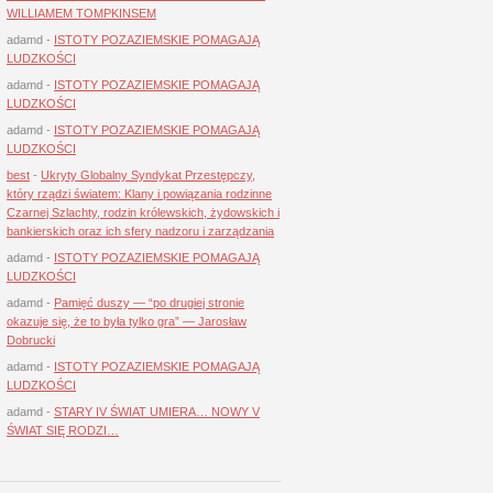
WILLIAMEM TOMPKINSEM
adamd
-
ISTOTY POZAZIEMSKIE POMAGAJĄ
LUDZKOŚCI
adamd
-
ISTOTY POZAZIEMSKIE POMAGAJĄ
LUDZKOŚCI
adamd
-
ISTOTY POZAZIEMSKIE POMAGAJĄ
LUDZKOŚCI
best
-
Ukryty Globalny Syndykat Przestępczy,
który rządzi światem: Klany i powiązania rodzinne
Czarnej Szlachty, rodzin królewskich, żydowskich i
bankierskich oraz ich sfery nadzoru i zarządzania
adamd
-
ISTOTY POZAZIEMSKIE POMAGAJĄ
LUDZKOŚCI
adamd
-
Pamięć duszy — “po drugiej stronie
okazuje się, że to była tylko gra” — Jarosław
Dobrucki
adamd
-
ISTOTY POZAZIEMSKIE POMAGAJĄ
LUDZKOŚCI
adamd
-
STARY IV ŚWIAT UMIERA… NOWY V
ŚWIAT SIĘ RODZI…