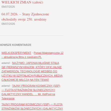
WIELKICH ZMIAN (całość)
09/07/2026
04.07.2026. – Stany Zjednoczone
obchodziły swoje 250. urodziny
08/07/2026
NOWSZE KOMENTARZE
WIELKI EKSPERYMENT
-
Ponad Majestatyczną 12
– aktualizacja filmu z napisami PL
adamd
-
NA ŻYWO: JAPONIA WŁAŚNIE STAŁA
SIĘ PIERWSZYM KRAJEM, KTÓRY OFICJALNIE
ZATWIERDZIŁ TECHNOLOGIĘ MEDBED DO
UŻYTKU W SZPITALACH PUBLICZNYCH. MEDIA
CAŁKOWICIE MILCZĄ NA TEN TEMAT
adamd
-
TAJNY PROGRAM KOSMICZNY (SSP)
— FLOTA STRAŻNIKÓW SŁONECZNYCH I
GALAKTYCZNY HANDEL. … Mr. KidPool na
Telegramie
TAJNY PROGRAM KOSMICZNY (SSP) — FLOTA
STRAŻNIKÓW SŁONECZNYCH I GALAKTYCZNY