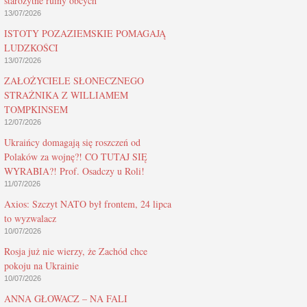
starożytne ruiny obcych
13/07/2026
ISTOTY POZAZIEMSKIE POMAGAJĄ
LUDZKOŚCI
13/07/2026
ZAŁOŻYCIELE SŁONECZNEGO
STRAŻNIKA Z WILLIAMEM
TOMPKINSEM
12/07/2026
Ukraińcy domagają się roszczeń od
Polaków za wojnę?! CO TUTAJ SIĘ
WYRABIA?! Prof. Osadczy u Roli!
11/07/2026
Axios: Szczyt NATO był frontem, 24 lipca
to wyzwalacz
10/07/2026
Rosja już nie wierzy, że Zachód chce
pokoju na Ukrainie
10/07/2026
ANNA GŁOWACZ – NA FALI