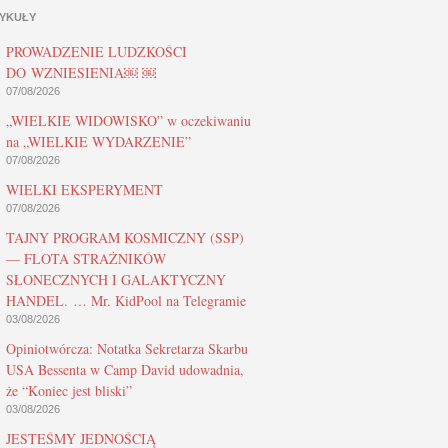
YKUŁY
PROWADZENIE LUDZKOŚCI
DO WZNIESIENIA￼ ￼
07/08/2026
„WIELKIE WIDOWISKO” w oczekiwaniu
na „WIELKIE WYDARZENIE”
07/08/2026
WIELKI EKSPERYMENT
07/08/2026
TAJNY PROGRAM KOSMICZNY (SSP)
— FLOTA STRAŻNIKÓW
SŁONECZNYCH I GALAKTYCZNY
HANDEL. … Mr. KidPool na Telegramie
03/08/2026
Opiniotwórcza: Notatka Sekretarza Skarbu
USA Bessenta w Camp David udowadnia,
że “Koniec jest bliski”
03/08/2026
JESTEŚMY JEDNOŚCIĄ