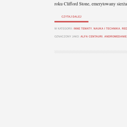
roku Clifford Stone, emerytowany sierża
CZYTAJ DALEJ
W KATEGORII:
INNE TEMATY
,
NAUKA I TECHNIKA
,
RE
OZNACZONY JAKO:
ALFA CENTAURI
,
ANDROMEDANIE