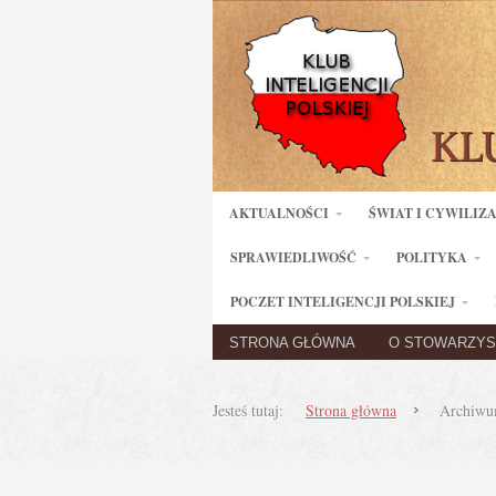
AKTUALNOŚCI
ŚWIAT I CYWILIZ
SPRAWIEDLIWOŚĆ
POLITYKA
POCZET INTELIGENCJI POLSKIEJ
STRONA GŁÓWNA
O STOWARZYS
Jesteś tutaj:
Strona główna
Archiwum