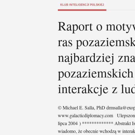
KLUB INTELIGENCJI POLSKIEJ
Raport o motyw
ras pozaziemsk
najbardziej zn
pozaziemskich
interakcje z lu
© Michael E. Salla, PhD drmsalla@exopo
www.galacticdiplomacy.com Ulepszony 
lipca 2004 ) ************* Abstrakt Is
wiadomo, że obecnie wchodzą w interak