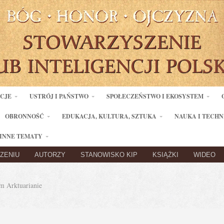
ACJE
USTRÓJ I PAŃSTWO
SPOŁECZEŃSTWO I EKOSYSTEM
OBRONNOŚĆ
EDUKACJA, KULTURA, SZTUKA
NAUKA I TECHN
INNE TEMATY
ZENIU
AUTORZY
STANOWISKO KIP
KSIĄŻKI
WIDEO
 Arktuarianie