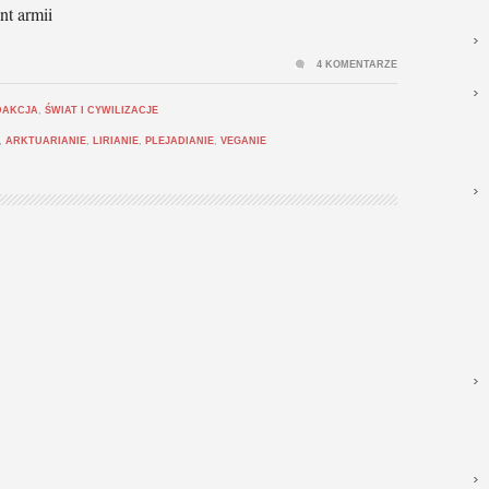
nt armii
4 KOMENTARZE
DAKCJA
,
ŚWIAT I CYWILIZACJE
,
ARKTUARIANIE
,
LIRIANIE
,
PLEJADIANIE
,
VEGANIE