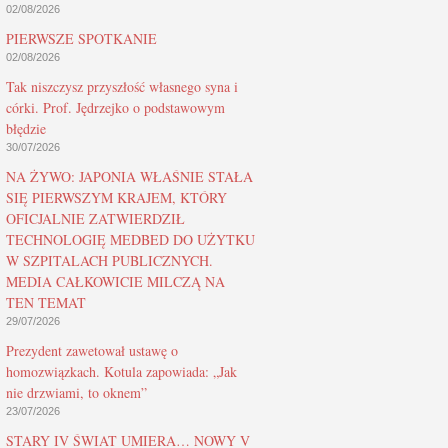
02/08/2026
PIERWSZE SPOTKANIE
02/08/2026
Tak niszczysz przyszłość własnego syna i
córki. Prof. Jędrzejko o podstawowym
błędzie
30/07/2026
NA ŻYWO: JAPONIA WŁAŚNIE STAŁA
SIĘ PIERWSZYM KRAJEM, KTÓRY
OFICJALNIE ZATWIERDZIŁ
TECHNOLOGIĘ MEDBED DO UŻYTKU
W SZPITALACH PUBLICZNYCH.
MEDIA CAŁKOWICIE MILCZĄ NA
TEN TEMAT
29/07/2026
Prezydent zawetował ustawę o
homozwiązkach. Kotula zapowiada: „Jak
nie drzwiami, to oknem”
23/07/2026
STARY IV ŚWIAT UMIERA… NOWY V