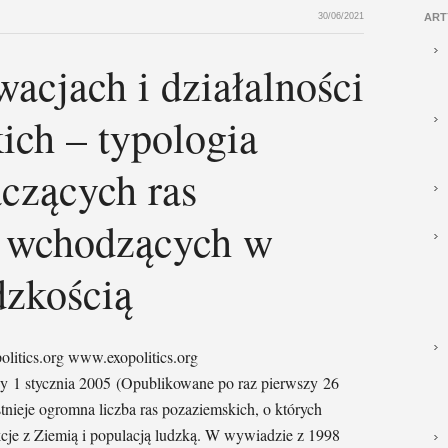
30/06/2021
ART
acjach i działalności
ich – typologia
aczących ras
 wchodzących w
dzkością
litics.org www.exopolitics.org
1 stycznia 2005 (Opublikowane po raz pierwszy 26
tnieje ogromna liczba ras pozaziemskich, o których
cje z Ziemią i populacją ludzką. W wywiadzie z 1998