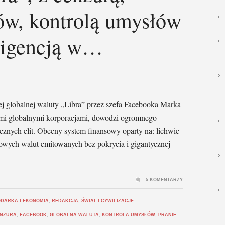
w, kontrolą umysłów
eligencją w…
j globalnej waluty „Libra” przez szefa Facebooka Marka
ymi globalnymi korporacjami, dowodzi ogromnego
cznych elit. Obecny system finansowy oparty na: lichwie
owych walut emitowanych bez pokrycia i gigantycznej
5 KOMENTARZY
DARKA I EKONOMIA
,
REDAKCJA
,
ŚWIAT I CYWILIZACJE
NZURA
,
FACEBOOK
,
GLOBALNA WALUTA
,
KONTROLA UMYSŁÓW
,
PRANIE