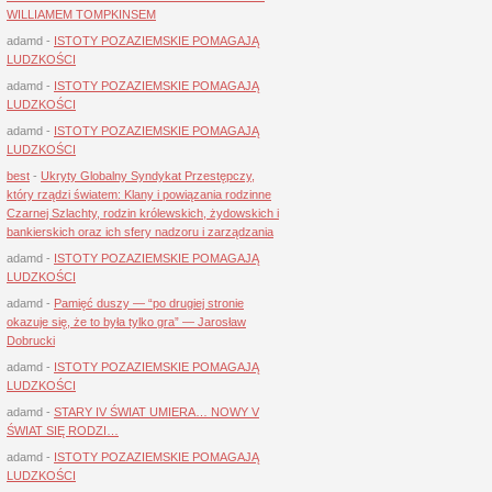
WILLIAMEM TOMPKINSEM
adamd
-
ISTOTY POZAZIEMSKIE POMAGAJĄ
LUDZKOŚCI
adamd
-
ISTOTY POZAZIEMSKIE POMAGAJĄ
LUDZKOŚCI
adamd
-
ISTOTY POZAZIEMSKIE POMAGAJĄ
LUDZKOŚCI
best
-
Ukryty Globalny Syndykat Przestępczy,
który rządzi światem: Klany i powiązania rodzinne
Czarnej Szlachty, rodzin królewskich, żydowskich i
bankierskich oraz ich sfery nadzoru i zarządzania
adamd
-
ISTOTY POZAZIEMSKIE POMAGAJĄ
LUDZKOŚCI
adamd
-
Pamięć duszy — “po drugiej stronie
okazuje się, że to była tylko gra” — Jarosław
Dobrucki
adamd
-
ISTOTY POZAZIEMSKIE POMAGAJĄ
LUDZKOŚCI
adamd
-
STARY IV ŚWIAT UMIERA… NOWY V
ŚWIAT SIĘ RODZI…
adamd
-
ISTOTY POZAZIEMSKIE POMAGAJĄ
LUDZKOŚCI