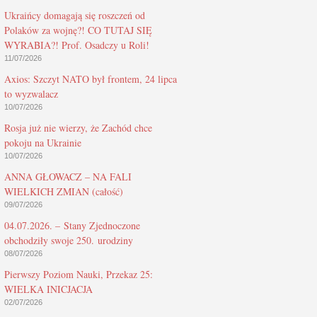
Ukraińcy domagają się roszczeń od
Polaków za wojnę?! CO TUTAJ SIĘ
WYRABIA?! Prof. Osadczy u Roli!
11/07/2026
Axios: Szczyt NATO był frontem, 24 lipca
to wyzwalacz
10/07/2026
Rosja już nie wierzy, że Zachód chce
pokoju na Ukrainie
10/07/2026
ANNA GŁOWACZ – NA FALI
WIELKICH ZMIAN (całość)
09/07/2026
04.07.2026. – Stany Zjednoczone
obchodziły swoje 250. urodziny
08/07/2026
Pierwszy Poziom Nauki, Przekaz 25:
WIELKA INICJACJA
02/07/2026