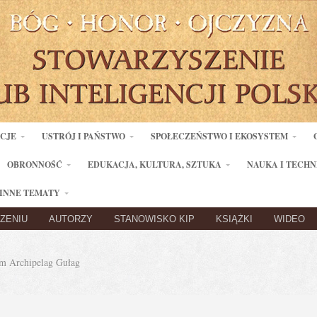
ACJE
USTRÓJ I PAŃSTWO
SPOŁECZEŃSTWO I EKOSYSTEM
OBRONNOŚĆ
EDUKACJA, KULTURA, SZTUKA
NAUKA I TECHN
INNE TEMATY
ZENIU
AUTORZY
STANOWISKO KIP
KSIĄŻKI
WIDEO
 Archipelag Gułag