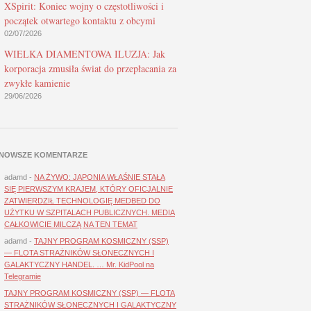
XSpirit: Koniec wojny o częstotliwości i
początek otwartego kontaktu z obcymi
02/07/2026
WIELKA DIAMENTOWA ILUZJA: Jak
korporacja zmusiła świat do przepłacania za
zwykłe kamienie
29/06/2026
NOWSZE KOMENTARZE
adamd
-
NA ŻYWO: JAPONIA WŁAŚNIE STAŁA
SIĘ PIERWSZYM KRAJEM, KTÓRY OFICJALNIE
ZATWIERDZIŁ TECHNOLOGIĘ MEDBED DO
UŻYTKU W SZPITALACH PUBLICZNYCH. MEDIA
CAŁKOWICIE MILCZĄ NA TEN TEMAT
adamd
-
TAJNY PROGRAM KOSMICZNY (SSP)
— FLOTA STRAŻNIKÓW SŁONECZNYCH I
GALAKTYCZNY HANDEL. … Mr. KidPool na
Telegramie
TAJNY PROGRAM KOSMICZNY (SSP) — FLOTA
STRAŻNIKÓW SŁONECZNYCH I GALAKTYCZNY