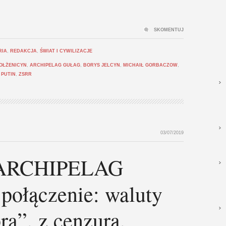
SKOMENTUJ
RIA
,
REDAKCJA
,
ŚWIAT I CYWILIZACJE
OŁŻENICYN
,
ARCHIPELAG GUŁAG
,
BORYS JELCYN
,
MICHAIŁ GORBACZOW
,
 PUTIN
,
ZSRR
03/07/2019
ARCHIPELAG
połączenie: waluty
ra”, z cenzurą,