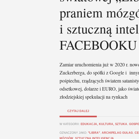
praniem mózgó
i sztuczną int
FACEBOOKU
Zamiar uruchomienia już w 2020 r. nowe
Zuckerberga, do spółki z Google i inn
pośpiechu, rządzących światem satanisty
odsetkowej, dolarze i EURO, jako świat
złodziejskiej spekulacji na rynkach
CZYTAJ DALEJ
W KATEGORII:
EDUKACJA, KULTURA, SZTUKA
,
GOSPO
OZNACZONY JAKO:
"LIBRA"
,
ARCHIPELAG GUŁAG
,
CE
MÓZGÓW
,
SZTUCZNA INTELIGENCJA