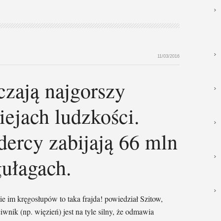
11/03/2016
zają najgorszy
iejach ludzkości.
ercy zabijają 66 mln
ułagach.
im kręgosłupów to taka frajda! powiedział Szitow,
iwnik (np. więzień) jest na tyle silny, że odmawia