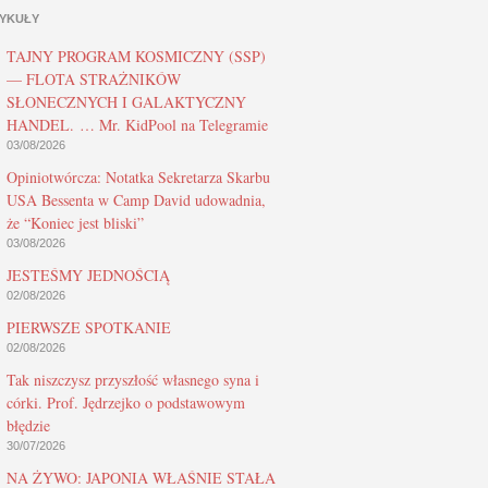
YKUŁY
TAJNY PROGRAM KOSMICZNY (SSP)
— FLOTA STRAŻNIKÓW
SŁONECZNYCH I GALAKTYCZNY
HANDEL. … Mr. KidPool na Telegramie
03/08/2026
Opiniotwórcza: Notatka Sekretarza Skarbu
USA Bessenta w Camp David udowadnia,
że “Koniec jest bliski”
03/08/2026
JESTEŚMY JEDNOŚCIĄ
02/08/2026
PIERWSZE SPOTKANIE
02/08/2026
Tak niszczysz przyszłość własnego syna i
córki. Prof. Jędrzejko o podstawowym
błędzie
30/07/2026
NA ŻYWO: JAPONIA WŁAŚNIE STAŁA