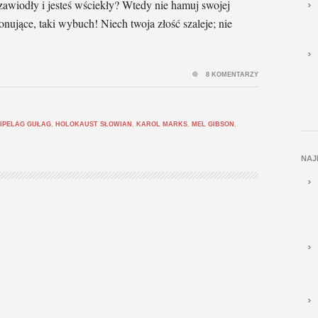
zawiodły i jesteś wściekły? Wtedy nie hamuj swojej
onujące, taki wybuch! Niech twoja złość szaleje; nie
8 KOMENTARZY
IPELAG GUŁAG
,
HOLOKAUST SŁOWIAN
,
KAROL MARKS
,
MEL GIBSON
,
NAJ