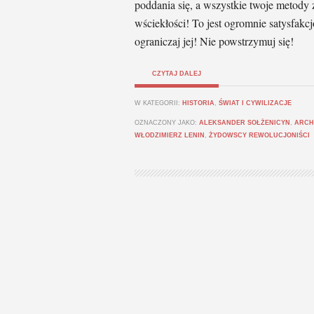
poddania się, a wszystkie twoje metody 
wściekłości! To jest ogromnie satysfakcj
ograniczaj jej! Nie powstrzymuj się!
CZYTAJ DALEJ
W KATEGORII:
HISTORIA
,
ŚWIAT I CYWILIZACJE
OZNACZONY JAKO:
ALEKSANDER SOŁŻENICYN
,
ARCH
WŁODZIMIERZ LENIN
,
ŻYDOWSCY REWOLUCJONIŚCI