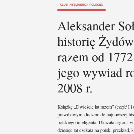
KLUB INTELIGENCJI POLSKIEJ
Aleksander Soł
historię Żydów
razem od 1772
jego wywiad ro
2008 r.
Książkę „Dwieście lat razem” (część I i c
prawdziwym kluczem do najnowszej histo
polskiego inteligenta. Ukazała się ona 
dziesięć lat czekała na polski przekład,