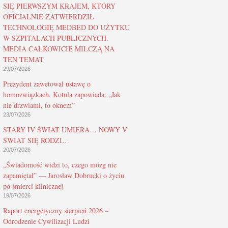
SIĘ PIERWSZYM KRAJEM, KTÓRY
OFICJALNIE ZATWIERDZIŁ
TECHNOLOGIĘ MEDBED DO UŻYTKU
W SZPITALACH PUBLICZNYCH.
MEDIA CAŁKOWICIE MILCZĄ NA
TEN TEMAT
29/07/2026
Prezydent zawetował ustawę o
homozwiązkach. Kotula zapowiada: „Jak
nie drzwiami, to oknem”
23/07/2026
STARY IV ŚWIAT UMIERA… NOWY V
ŚWIAT SIĘ RODZI…
20/07/2026
„Świadomość widzi to, czego mózg nie
zapamiętał” — Jarosław Dobrucki o życiu
po śmierci klinicznej
19/07/2026
Raport energetyczny sierpień 2026 –
Odrodzenie Cywilizacji Ludzi