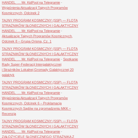
HANDEL. … Mr. KidPool na Telegramie
-
Wyjaśnienia Aktualizacji Tajnych Programów
Kosmicznych, Odcinek 2
TAJNY PROGRAM KOSMICZNY (SSP) — FLOTA
STRAŻNIKÓW SŁONECZNYCH I GALAKTYCZNY
HANDEL. … Mr. KidPool na Telegramie
-
Aktualizacje Tajnych Programów Kosmicznych,
Odcinek 8 – Grupa Oriona, Cz. 1
TAJNY PROGRAM KOSMICZNY (SSP) — FLOTA
STRAŻNIKÓW SŁONECZNYCH I GALAKTYCZNY
HANDEL. … Mr. KidPool na Telegramie
-
Spotkanie
Rady Super-Federacji Intergalaktycznej
i Strażników Lokalnej Gromady Galaktycznej 20
galaktyk
TAJNY PROGRAM KOSMICZNY (SSP) — FLOTA
STRAŻNIKÓW SŁONECZNYCH I GALAKTYCZNY
HANDEL. … Mr. KidPool na Telegramie
-
Wyjaśnienia Aktualizacji Tajnych Programów
Kosmicznych, Odcinek 6 – Proklamacja
Kosmicznych Sądów na zgromadzeniu MKK –
Recenzja
TAJNY PROGRAM KOSMICZNY (SSP) — FLOTA
STRAŻNIKÓW SŁONECZNYCH I GALAKTYCZNY
HANDEL. … Mr. KidPool na Telegramie
-
ZAŁOŻYCIELE SŁONECZNEGO STRAŻNIKA Z