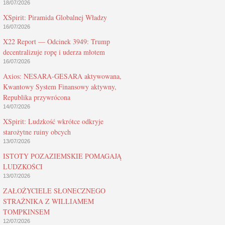
18/07/2026
XSpirit: Piramida Globalnej Władzy
16/07/2026
X22 Report — Odcinek 3949: Trump
decentralizuje ropę i uderza młotem
16/07/2026
Axios: NESARA-GESARA aktywowana,
Kwantowy System Finansowy aktywny,
Republika przywrócona
14/07/2026
XSpirit: Ludzkość wkrótce odkryje
starożytne ruiny obcych
13/07/2026
ISTOTY POZAZIEMSKIE POMAGAJĄ
LUDZKOŚCI
13/07/2026
ZAŁOŻYCIELE SŁONECZNEGO
STRAŻNIKA Z WILLIAMEM
TOMPKINSEM
12/07/2026