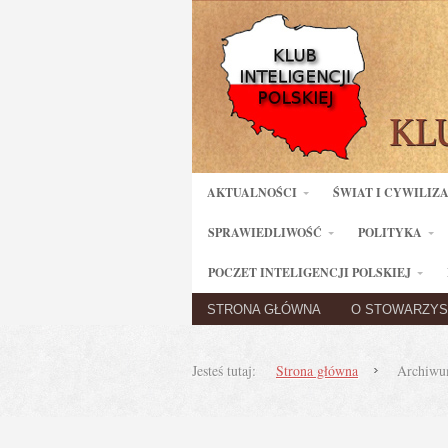
AKTUALNOŚCI
ŚWIAT I CYWILIZ
SPRAWIEDLIWOŚĆ
POLITYKA
POCZET INTELIGENCJI POLSKIEJ
STRONA GŁÓWNA
O STOWARZYS
Jesteś tutaj:
Strona główna
Archiwum