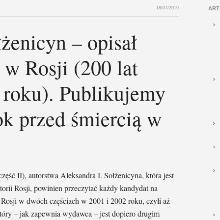
18/07/2019
ART
żenicyn – opisał
 w Rosji (200 lat
 roku). Publikujemy
k przed śmiercią w
zęść II), autorstwa Aleksandra I. Sołżenicyna, która jest
rii Rosji, powinien przeczytać każdy kandydat na
w Rosji w dwóch częściach w 2001 i 2002 roku, czyli aż
 który – jak zapewnia wydawca – jest dopiero drugim