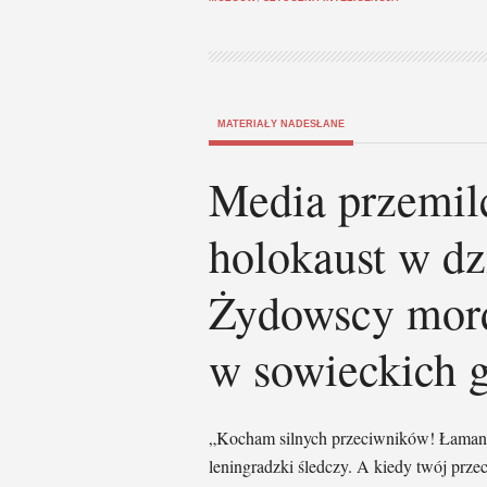
MATERIAŁY NADESŁANE
Media przemilc
holokaust w dz
Żydowscy mord
w sowieckich g
„Kocham silnych przeciwników! Łamanie 
leningradzki śledczy. A kiedy twój przec