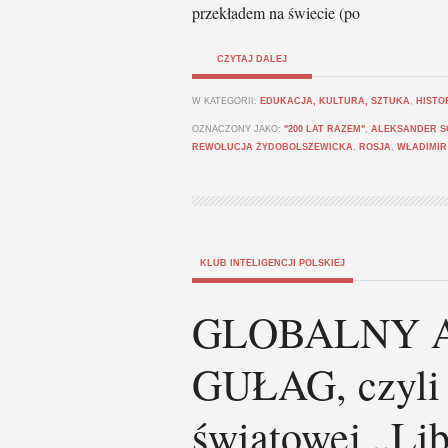
przekładem na świecie (po
CZYTAJ DALEJ
W KATEGORII:
EDUKACJA, KULTURA, SZTUKA
,
HISTO
OZNACZONY JAKO:
"200 LAT RAZEM"
,
ALEKSANDER S
REWOLUCJA ŻYDOBOLSZEWICKA
,
ROSJA
,
WŁADIMIR
KLUB INTELIGENCJI POLSKIEJ
GLOBALNY 
GUŁAG, czyli 
światowej „Lib