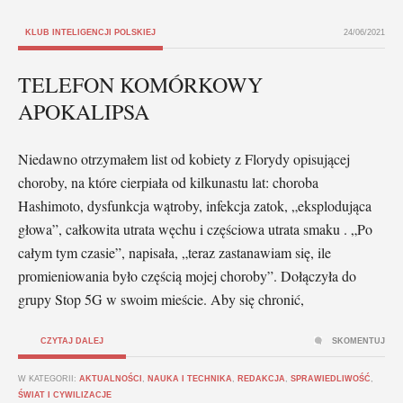
KLUB INTELIGENCJI POLSKIEJ
24/06/2021
TELEFON KOMÓRKOWY
APOKALIPSA
Niedawno otrzymałem list od kobiety z Florydy opisującej
choroby, na które cierpiała od kilkunastu lat: choroba
Hashimoto, dysfunkcja wątroby, infekcja zatok, „eksplodująca
głowa”, całkowita utrata węchu i częściowa utrata smaku . „Po
całym tym czasie”, napisała, „teraz zastanawiam się, ile
promieniowania było częścią mojej choroby”. Dołączyła do
grupy Stop 5G w swoim mieście. Aby się chronić,
CZYTAJ DALEJ
SKOMENTUJ
W KATEGORII:
AKTUALNOŚCI
,
NAUKA I TECHNIKA
,
REDAKCJA
,
SPRAWIEDLIWOŚĆ
,
ŚWIAT I CYWILIZACJE