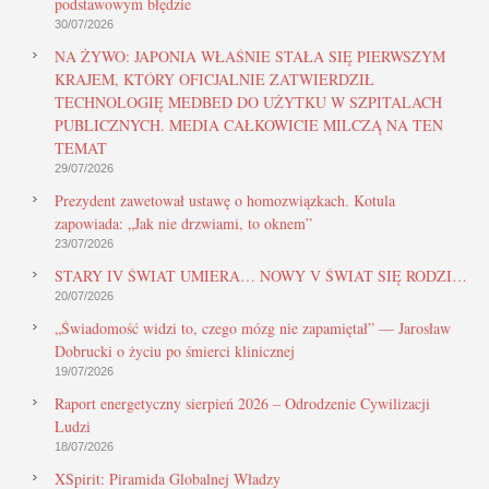
podstawowym błędzie
30/07/2026
NA ŻYWO: JAPONIA WŁAŚNIE STAŁA SIĘ PIERWSZYM
KRAJEM, KTÓRY OFICJALNIE ZATWIERDZIŁ
TECHNOLOGIĘ MEDBED DO UŻYTKU W SZPITALACH
PUBLICZNYCH. MEDIA CAŁKOWICIE MILCZĄ NA TEN
TEMAT
29/07/2026
Prezydent zawetował ustawę o homozwiązkach. Kotula
zapowiada: „Jak nie drzwiami, to oknem”
23/07/2026
STARY IV ŚWIAT UMIERA… NOWY V ŚWIAT SIĘ RODZI…
20/07/2026
„Świadomość widzi to, czego mózg nie zapamiętał” — Jarosław
Dobrucki o życiu po śmierci klinicznej
19/07/2026
Raport energetyczny sierpień 2026 – Odrodzenie Cywilizacji
Ludzi
18/07/2026
XSpirit: Piramida Globalnej Władzy