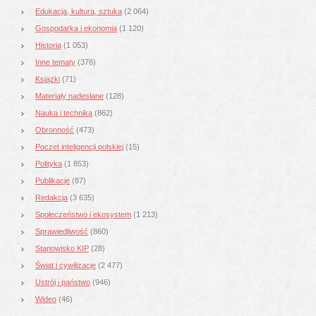
Edukacja, kultura, sztuka
(2 064)
Gospodarka i ekonomia
(1 120)
Historia
(1 053)
Inne tematy
(376)
Książki
(71)
Materiały nadesłane
(128)
Nauka i technika
(862)
Obronność
(473)
Poczet inteligencji polskiej
(15)
Polityka
(1 853)
Publikacje
(87)
Redakcja
(3 635)
Społeczeństwo i ekosystem
(1 213)
Sprawiedliwość
(860)
Stanowisko KIP
(28)
Świat i cywilizacje
(2 477)
Ustrój i państwo
(946)
Wideo
(46)