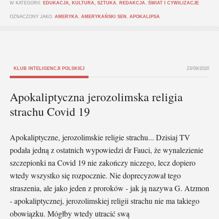
W KATEGORII:
EDUKACJA, KULTURA, SZTUKA
,
REDAKCJA
,
ŚWIAT I CYWILIZACJE
OZNACZONY JAKO:
AMERYKA
,
AMERYKAŃSKI SEN
,
APOKALIPSA
KLUB INTELIGENCJI POLSKIEJ
23/09/2020
Apokaliptyczna jerozolimska religia
strachu Covid 19
Apokaliptyczne, jerozolimskie religie strachu... Dzisiaj TV
podała jedną z ostatnich wypowiedzi dr Fauci, że wynalezienie
szczepionki na Covid 19 nie zakończy niczego, lecz dopiero
wtedy wszystko się rozpocznie. Nie doprecyzował tego
straszenia, ale jako jeden z proroków - jak ją nazywa G. Atzmon
- apokaliptycznej, jerozolimskiej religii strachu nie ma takiego
obowiązku. Mógłby wtedy utracić swą