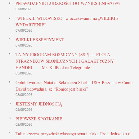
PROWADZENIE LUDZKOŚCI DO WZNIESIENIA￼ ￼
07/08/2026
„WIELKIE WIDOWISKO” w oczekiwaniu na „WIELKIE
WYDARZENIE”
07/08/2026
WIELKI EKSPERYMENT
07/08/2026
TAJNY PROGRAM KOSMICZNY (SSP) — FLOTA
STRAŻNIKÓW SŁONECZNYCH I GALAKTYCZNY
HANDEL. … Mr. KidPool na Telegramie
03/08/2026
Opiniotwórcza: Notatka Sekretarza Skarbu USA Bessenta w Camp
David udowadnia, że “Koniec jest bliski”
03/08/2026
JESTEŚMY JEDNOŚCIĄ
02/08/2026
PIERWSZE SPOTKANIE
02/08/2026
Tak niszczysz przyszłość własnego syna i córki. Prof. Jędrzejko o