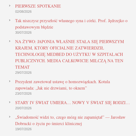
PIERWSZE SPOTKANIE
02/08/2026
Tak niszczysz przyszłość własnego syna i córki. Prof. Jędrzejko o
podstawowym błędzie
30/07/2026
NA ŻYWO: JAPONIA WŁAŚNIE STAŁA SIĘ PIERWSZYM
KRAJEM, KTÓRY OFICJALNIE ZATWIERDZIŁ
TECHNOLOGIĘ MEDBED DO UŻYTKU W SZPITALACH
PUBLICZNYCH. MEDIA CAŁKOWICIE MILCZĄ NA TEN
TEMAT
29/07/2026
Prezydent zawetował ustawę o homozwiązkach. Kotula
zapowiada: „Jak nie drzwiami, to oknem”
23/07/2026
STARY IV ŚWIAT UMIERA… NOWY V ŚWIAT SIĘ RODZI…
20/07/2026
„Świadomość widzi to, czego mózg nie zapamiętał” — Jarosław
Dobrucki o życiu po śmierci klinicznej
19/07/2026