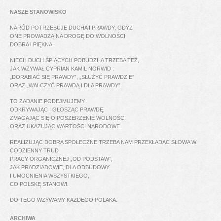
NASZE STANOWISKO
NARÓD POTRZEBUJE DUCHA I PRAWDY, GDYŻ
ONE PROWADZĄ NA DROGĘ DO WOLNOŚCI,
DOBRA I PIĘKNA.
NIECH DUCH ŚPIĄCYCH POBUDZI, A TRZEBA TEŻ,
JAK WZYWAŁ CYPRIAN KAMIL NORWID :
„DORABIAĆ SIĘ PRAWDY”, „SŁUŻYĆ PRAWDZIE”
ORAZ „WALCZYĆ PRAWDĄ I DLA PRAWDY”.
TO ZADANIE PODEJMUJEMY
ODKRYWAJĄC I GŁOSZĄC PRAWDĘ,
ZMAGAJĄC SIĘ O POSZERZENIE WOLNOŚCI
ORAZ UKAZUJĄC WARTOŚCI NARODOWE.
REALIZUJĄC DOBRA SPOŁECZNE TRZEBA NAM PRZEKŁADAĆ SŁOWA W
CODZIENNY TRUD
PRACY ORGANICZNEJ „OD PODSTAW”,
JAK PRADZIADOWIE, DLA ODBUDOWY
I UMOCNIENIA WSZYSTKIEGO,
CO POLSKĘ STANOWI.
DO TEGO WZYWAMY KAŻDEGO POLAKA.
ARCHIWA