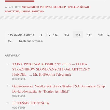
W KATEGORII:
AKTUALNOŚCI
,
POLITYKA
,
REDAKCJA
,
SPOŁECZEŃSTWO I
EKOSYSTEM
,
USTRÓJ I PAŃSTWO
…
« Poprzednia strona
1
441
442
443
444
445
455
Następna strona »
ARTYKUŁY
TAJNY PROGRAM KOSMICZNY (SSP) — FLOTA
STRAŻNIKÓW SŁONECZNYCH I GALAKTYCZNY
HANDEL. … Mr. KidPool na Telegramie
03/08/2026
Opiniotwórcza: Notatka Sekretarza Skarbu USA Bessenta w Camp
David udowadnia, że “Koniec jest bliski”
03/08/2026
JESTEŚMY JEDNOŚCIĄ
02/08/2026