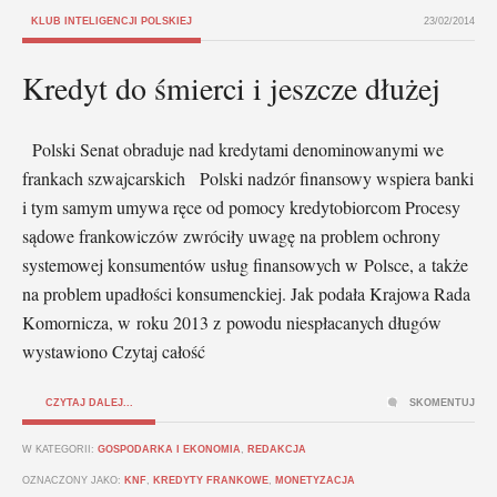
KLUB INTELIGENCJI POLSKIEJ
23/02/2014
Kredyt do śmierci i jeszcze dłużej
Polski Senat obraduje nad kredytami denominowanymi we
frankach szwajcarskich Polski nadzór finansowy wspiera banki
i tym samym umywa ręce od pomocy kredytobiorcom Procesy
sądowe frankowiczów zwróciły uwagę na problem ochrony
systemowej konsumentów usług finansowych w Polsce, a także
na problem upadłości konsumenckiej. Jak podała Krajowa Rada
Komornicza, w roku 2013 z powodu niespłacanych długów
wystawiono Czytaj całość
CZYTAJ DALEJ...
SKOMENTUJ
W KATEGORII:
GOSPODARKA I EKONOMIA
,
REDAKCJA
OZNACZONY JAKO:
KNF
,
KREDYTY FRANKOWE
,
MONETYZACJA