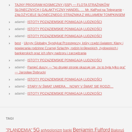
TAJNY PROGRAM KOSMICZNY (SSP) — FLOTA STRAŻNIKÓW
SŁONECZNYCH I GALAKTYCZNY HANDEL. … Mr. KidPool na Telegramie
-
ZAŁOŻYCIELE SŁONECZNEGO STRAŻNIKA Z WILLIAMEM TOMPKINSEM
adamd
-
ISTOTY POZAZIEMSKIE POMAGAJĄ LUDZKOŚCI
adamd
-
ISTOTY POZAZIEMSKIE POMAGAJĄ LUDZKOŚCI
adamd
-
ISTOTY POZAZIEMSKIE POMAGAJĄ LUDZKOŚCI
best
-
Ukryty Globalny Syndykat Przestępczy, który rządzi światem: Klany i
powiązania rodzinne Czarnej Szlachty, rodzin królewskich, żydowskich i
bankierskich oraz ich sfery nadzoru i zarządzania
adamd
-
ISTOTY POZAZIEMSKIE POMAGAJĄ LUDZKOŚCI
adamd
-
Pamięć duszy — “po drugiej stronie okazuje się, że to była tylko gra”
— Jarosław Dobrucki
adamd
-
ISTOTY POZAZIEMSKIE POMAGAJĄ LUDZKOŚCI
adamd
-
STARY IV ŚWIAT UMIERA… NOWY V ŚWIAT SIĘ RODZI…
adamd
-
ISTOTY POZAZIEMSKIE POMAGAJĄ LUDZKOŚCI
TAGI
5G
Benjamin Fulford
"PLANDEMIA"
antypolonizm
banki
Białoruś