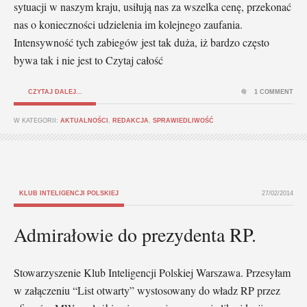
sytuacji w naszym kraju, usiłują nas za wszelka cenę, przekonać
nas o konieczności udzielenia im kolejnego zaufania.
Intensywność tych zabiegów jest tak duża, iż bardzo często
bywa tak i nie jest to Czytaj całość
CZYTAJ DALEJ...
1 COMMENT
W KATEGORII:
AKTUALNOŚCI
,
REDAKCJA
,
SPRAWIEDLIWOŚĆ
KLUB INTELIGENCJI POLSKIEJ
27/02/2014
Admirałowie do prezydenta RP.
Stowarzyszenie Klub Inteligencji Polskiej Warszawa. Przesyłam
w załączeniu “List otwarty” wystosowany do władz RP przez