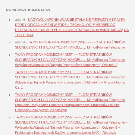
NAJNOWSZE KOMENTARZE
adamd
-
NA ŻYWO: JAPONIA WŁAŚNIE STAŁA SIĘ PIERWSZYM KRAJEM,
KTÓRY OFICJALNIE ZATWIERDZIŁ TECHNOLOGIĘ MEDBED DO
UŻYTKU W SZPITALACH PUBLICZNYCH. MEDIA CAŁKOWICIE MILCZĄ NA
TEN TEMAT
adamd
-
TAJNY PROGRAM KOSMICZNY (SSP) — FLOTA STRAŻNIKÓW
SŁONECZNYCH I GALAKTYCZNY HANDEL. … Mr. KidPool na Telegramie
TAJNY PROGRAM KOSMICZNY (SSP) — FLOTA STRAŻNIKÓW
SŁONECZNYCH I GALAKTYCZNY HANDEL. … Mr. KidPool na Telegramie
-
Wyjaśnienia Aktualizacji Tajnych Programów Kosmicznych, Odcinek 2
TAJNY PROGRAM KOSMICZNY (SSP) — FLOTA STRAŻNIKÓW
SŁONECZNYCH I GALAKTYCZNY HANDEL. … Mr. KidPool na Telegramie
-
Aktualizacje Tajnych Programów Kosmicznych, Odcinek 8 – Grupa Oriona,
Cz. 1
TAJNY PROGRAM KOSMICZNY (SSP) — FLOTA STRAŻNIKÓW
SŁONECZNYCH I GALAKTYCZNY HANDEL. … Mr. KidPool na Telegramie
-
Spotkanie Rady Super-Federacji Intergalaktycznej i Strażników Lokalnej
Gromady Galaktycznej 20 galaktyk
TAJNY PROGRAM KOSMICZNY (SSP) — FLOTA STRAŻNIKÓW
SŁONECZNYCH I GALAKTYCZNY HANDEL. … Mr. KidPool na Telegramie
-
Wyjaśnienia Aktualizacji Tajnych Programów Kosmicznych, Odcinek 6 –
Proklamacja Kosmicznych Sądów na zgromadzeniu MKK – Recenzja