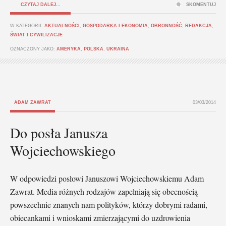
CZYTAJ DALEJ...
SKOMENTUJ
W KATEGORII:
AKTUALNOŚCI
,
GOSPODARKA I EKONOMIA
,
OBRONNOŚĆ
,
REDAKCJA
,
ŚWIAT I CYWILIZACJE
OZNACZONY JAKO:
AMERYKA
,
POLSKA
,
UKRAINA
ADAM ZAWRAT
03/03/2014
Do posła Janusza
Wojciechowskiego
W odpowiedzi posłowi Januszowi Wojciechowskiemu Adam
Zawrat. Media różnych rodzajów zapełniają się obecnością
powszechnie znanych nam polityków, którzy dobrymi radami,
obiecankami i wnioskami zmierzającymi do uzdrowienia