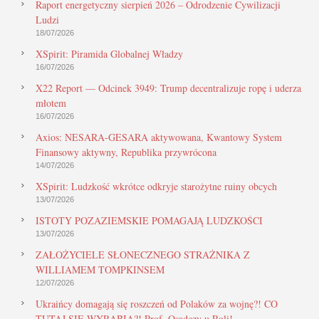
Raport energetyczny sierpień 2026 – Odrodzenie Cywilizacji
Ludzi
18/07/2026
XSpirit: Piramida Globalnej Władzy
16/07/2026
X22 Report — Odcinek 3949: Trump decentralizuje ropę i uderza
młotem
16/07/2026
Axios: NESARA-GESARA aktywowana, Kwantowy System
Finansowy aktywny, Republika przywrócona
14/07/2026
XSpirit: Ludzkość wkrótce odkryje starożytne ruiny obcych
13/07/2026
ISTOTY POZAZIEMSKIE POMAGAJĄ LUDZKOŚCI
13/07/2026
ZAŁOŻYCIELE SŁONECZNEGO STRAŻNIKA Z
WILLIAMEM TOMPKINSEM
12/07/2026
Ukraińcy domagają się roszczeń od Polaków za wojnę?! CO
TUTAJ SIĘ WYRABIA?! Prof. Osadczy u Roli!