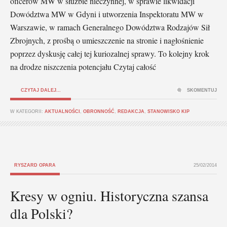
oficerów MW w służbie nieczynnej, w sprawie likwidacji
Dowództwa MW w Gdyni i utworzenia Inspektoratu MW w
Warszawie, w ramach Generalnego Dowództwa Rodzajów Sił
Zbrojnych, z prośbą o umieszczenie na stronie i nagłośnienie
poprzez dyskusję całej tej kuriozalnej sprawy. To kolejny krok
na drodze niszczenia potencjału Czytaj całość
CZYTAJ DALEJ...
SKOMENTUJ
W KATEGORII:
AKTUALNOŚCI
,
OBRONNOŚĆ
,
REDAKCJA
,
STANOWISKO KIP
RYSZARD OPARA
25/02/2014
Kresy w ogniu. Historyczna szansa
dla Polski?