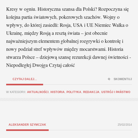
Kresy w ogniu. Historyczna szansa dla Polski? Rozpoczyna się
kolejna partia światowych, pokerowych szachów. Wojny o
wpływy, do której zasiedli: Rosja, USA i UE Niemiec Walka o
Ukrainę, między Rosją a resztą świata – jest obecnie
najważniejszym elementem globalnej rozgrywki o kontrolę i
nowy podział stref wpływów między mocarstwami. Historia
stwarza Polsce – dziejową szansę rezurekcji dawnej świetności -
Niepodległej Dwojga Czytaj całość
CZYTAJ DALEJ...
SKOMENTUJ
W KATEGORII:
AKTUALNOŚCI
,
HISTORIA
,
POLITYKA
,
REDAKCJA
,
USTRÓJ I PAŃSTWO
ALEKSANDER SZYMCZAK
25/02/2014