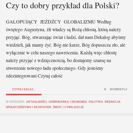
Czy to dobry przykład dla Polski?
GALOPUJĄCY JEŹDŹCY GLOBALIZMU Według
świętego Augustyna, źli władcy są Bożą chłostą, którą należy
przyjąć. Bóg, stwarzając świat i ludzi, dał nam Dekalog abyśmy
wiedzieli, jak mamy żyć. Bóg nie karze, Bóg dopuszcza zło, ale
wyłącznie w celu naszego nawrócenia. Każdą więc chłostę
należy przyjąć z wdzięcznością, bo dostajemy szansę na
stworzenie nowego ładu społecznego. Gdy jesteśmy
zdezintegrowani Czytaj całość
CZYTAJ DALEJ...
SKOMENTUJ
W KATEGORII:
AKTUALNOŚCI
,
GOSPODARKA I EKONOMIA
,
POLITYKA
,
REDAKCJA
,
SPOŁECZEŃSTWO I EKOSYSTEM
,
ŚWIAT I CYWILIZACJE