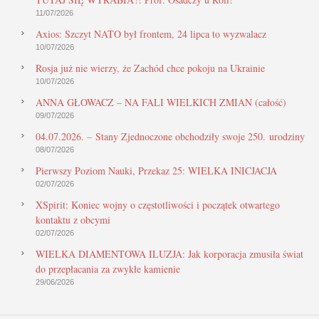
11/07/2026
Axios: Szczyt NATO był frontem, 24 lipca to wyzwalacz
10/07/2026
Rosja już nie wierzy, że Zachód chce pokoju na Ukrainie
10/07/2026
ANNA GŁOWACZ – NA FALI WIELKICH ZMIAN (całość)
09/07/2026
04.07.2026. – Stany Zjednoczone obchodziły swoje 250. urodziny
08/07/2026
Pierwszy Poziom Nauki, Przekaz 25: WIELKA INICJACJA
02/07/2026
XSpirit: Koniec wojny o częstotliwości i początek otwartego
kontaktu z obcymi
02/07/2026
WIELKA DIAMENTOWA ILUZJA: Jak korporacja zmusiła świat
do przepłacania za zwykłe kamienie
29/06/2026