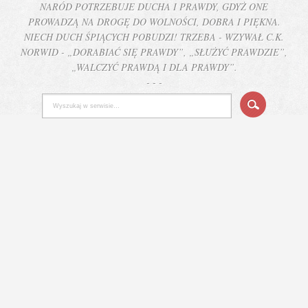
NARÓD POTRZEBUJE DUCHA I PRAWDY, GDYŻ ONE
PROWADZĄ NA DROGĘ DO WOLNOŚCI, DOBRA I PIĘKNA.
NIECH DUCH ŚPIĄCYCH POBUDZI! TRZEBA - WZYWAŁ C.K.
NORWID - „DORABIAĆ SIĘ PRAWDY”, „SŁUŻYĆ PRAWDZIE”,
„WALCZYĆ PRAWDĄ I DLA PRAWDY”.
- - -