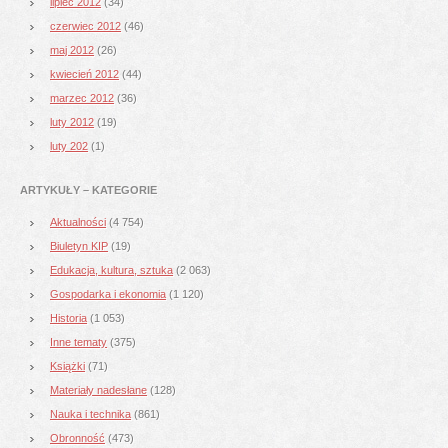
lipiec 2012
(34)
czerwiec 2012
(46)
maj 2012
(26)
kwiecień 2012
(44)
marzec 2012
(36)
luty 2012
(19)
luty 202
(1)
ARTYKUŁY – KATEGORIE
Aktualności
(4 754)
Biuletyn KIP
(19)
Edukacja, kultura, sztuka
(2 063)
Gospodarka i ekonomia
(1 120)
Historia
(1 053)
Inne tematy
(375)
Książki
(71)
Materiały nadesłane
(128)
Nauka i technika
(861)
Obronność
(473)