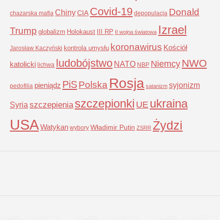
Covid-19
Donald
Chiny
CIA
chazarska mafia
depopulacja
Izrael
Trump
globalizm
Holokaust
III RP
II wojna światowa
koronawirus
Kościół
kontrola umysłu
Jarosław Kaczyński
ludobójstwo
NWO
Niemcy
NATO
katolicki
lichwa
NBP
Rosja
PiS
Polska
syjonizm
pieniądz
pedofilia
satanizm
szczepionki
ukraina
UE
Syria
szczepienia
USA
Żydzi
Watykan
Władimir Putin
wybory
ZSRR