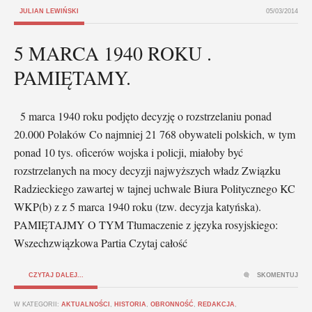
JULIAN LEWIŃSKI
05/03/2014
5 MARCA 1940 ROKU .
PAMIĘTAMY.
5 marca 1940 roku podjęto decyzję o rozstrzelaniu ponad
20.000 Polaków Co najmniej 21 768 obywateli polskich, w tym
ponad 10 tys. oficerów wojska i policji, miałoby być
rozstrzelanych na mocy decyzji najwyższych władz Związku
Radzieckiego zawartej w tajnej uchwale Biura Politycznego KC
WKP(b) z z 5 marca 1940 roku (tzw. decyzja katyńska).
PAMIĘTAJMY O TYM Tłumaczenie z języka rosyjskiego:
Wszechzwiązkowa Partia Czytaj całość
CZYTAJ DALEJ...
SKOMENTUJ
W KATEGORII:
AKTUALNOŚCI
,
HISTORIA
,
OBRONNOŚĆ
,
REDAKCJA
,