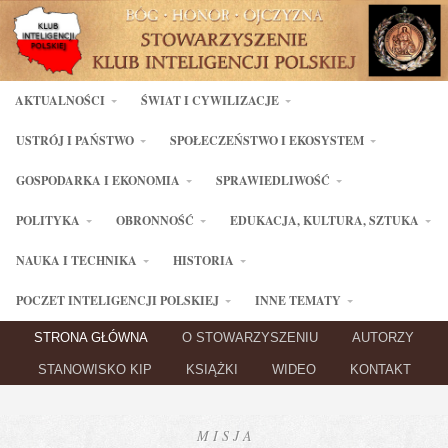
AKTUALNOŚCI
ŚWIAT I CYWILIZACJE
USTRÓJ I PAŃSTWO
SPOŁECZEŃSTWO I EKOSYSTEM
GOSPODARKA I EKONOMIA
SPRAWIEDLIWOŚĆ
POLITYKA
OBRONNOŚĆ
EDUKACJA, KULTURA, SZTUKA
NAUKA I TECHNIKA
HISTORIA
POCZET INTELIGENCJI POLSKIEJ
INNE TEMATY
STRONA GŁÓWNA
O STOWARZYSZENIU
AUTORZY
STANOWISKO KIP
KSIĄŻKI
WIDEO
KONTAKT
M I S J A